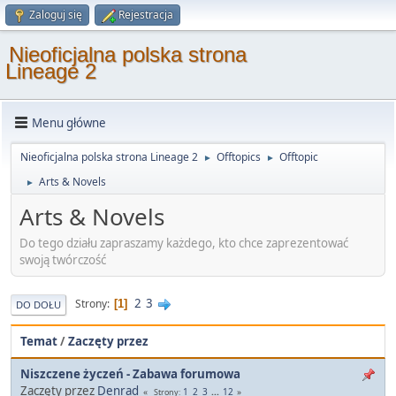
Zaloguj się
Rejestracja
Nieoficjalna polska strona
Lineage 2
Menu główne
Nieoficjalna polska strona Lineage 2
Offtopics
Offtopic
►
►
Arts & Novels
►
Arts & Novels
Do tego działu zapraszamy każdego, kto chce zaprezentować
swoją twórczość
2
3
Strony
1
DO DOŁU
Temat
/
Zaczęty przez
Niszczene życzeń - Zabawa forumowa
Zaczęty przez
Denrad
1
2
3
...
12
Strony