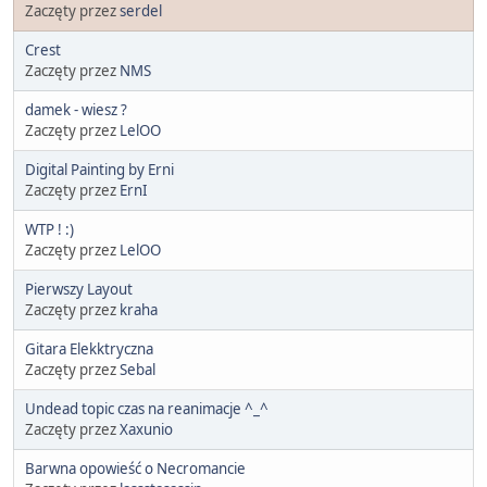
Zaczęty przez
serdel
Crest
Zaczęty przez
NMS
damek - wiesz ?
Zaczęty przez
LelOO
Digital Painting by Erni
Zaczęty przez
ErnI
WTP ! :)
Zaczęty przez
LelOO
Pierwszy Layout
Zaczęty przez
kraha
Gitara Elekktryczna
Zaczęty przez
Sebal
Undead topic czas na reanimacje ^_^
Zaczęty przez
Xaxunio
Barwna opowieść o Necromancie