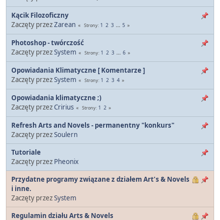
Kącik Filozoficzny
Zaczęty przez
Zarean
1
2
3
...
5
Strony
Photoshop - twórczość
Zaczęty przez
System
1
2
3
...
6
Strony
Opowiadania Klimatyczne [ Komentarze ]
Zaczęty przez
System
1
2
3
4
Strony
Opowiadania klimatyczne ;)
Zaczęty przez
Cririus
1
2
Strony
Refresh Arts and Novels - permanentny "konkurs"
Zaczęty przez
Soulern
Tutoriale
Zaczęty przez
Pheonix
Przydatne programy związane z działem Art's & Novels
i inne.
Zaczęty przez
System
Regulamin działu Arts & Novels