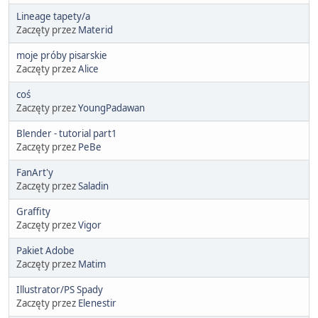
Lineage tapety/a
Zaczęty przez
Materid
moje próby pisarskie
Zaczęty przez
Alice
coś
Zaczęty przez
YoungPadawan
Blender - tutorial part1
Zaczęty przez
PeBe
FanArt'y
Zaczęty przez
Saladin
Graffity
Zaczęty przez
Vigor
Pakiet Adobe
Zaczęty przez
Matim
Illustrator/PS Spady
Zaczęty przez
Elenestir