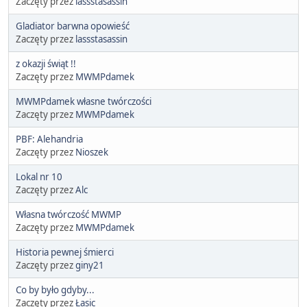
Zaczęty przez
lassstasassin
Gladiator barwna opowieść
Zaczęty przez
lassstasassin
z okazji świąt !!
Zaczęty przez
MWMPdamek
MWMPdamek własne twórczości
Zaczęty przez
MWMPdamek
PBF: Alehandria
Zaczęty przez
Nioszek
Lokal nr 10
Zaczęty przez
Alc
Własna twórczość MWMP
Zaczęty przez
MWMPdamek
Historia pewnej śmierci
Zaczęty przez
giny21
Co by było gdyby...
Zaczęty przez
Łasic