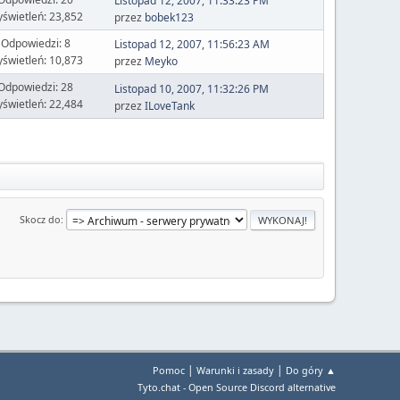
Listopad 12, 2007, 11:33:23 PM
świetleń: 23,852
przez
bobek123
Odpowiedzi: 8
Listopad 12, 2007, 11:56:23 AM
świetleń: 10,873
przez
Meyko
Odpowiedzi: 28
Listopad 10, 2007, 11:32:26 PM
świetleń: 22,484
przez
ILoveTank
Skocz do
|
|
Pomoc
Warunki i zasady
Do góry ▲
Tyto.chat - Open Source Discord alternative