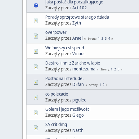
Jaka postać dla początkującego
Zaczęty przez
Arti102
Porady sprzętowe starego dziada
Zaczęty przez
Zyth
overpower
Zaczęty przez
Arael
1
2
3
4
Strony
Wolniejszy cst speed
Zaczęty przez
Vicious
Destro i inni z Zariche w łapie
Zaczęty przez
montezuma
1
2
3
Strony
Postac na Interlude.
Zaczęty przez
DEfan
1
2
Strony
co polecacie
Zaczęty przez
pigulec
Golem i jego możliwości
Zaczęty przez
Giego
SA crit dmg
Zaczęty przez
Nasth