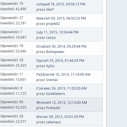
Odpowiedzi: 79
Listopad 18, 2015, 03:56:13 PM
świetleń: 42,890
przez
Ak47
Odpowiedzi: 27
Kwiecień 09, 2015, 06:55:23 PM
świetleń: 23,781
przez
projektl2
Odpowiedzi: 7
Luty 11, 2015, 10:34:44 PM
świetleń: 10,087
przez
raissa
Odpowiedzi: 78
Grudzień 30, 2014, 05:29:48 PM
świetleń: 53,046
przez
Bishopower
Odpowiedzi: 28
Styczeń 19, 2014, 01:44:29 PM
świetleń: 25,425
przez
AyGo
Odpowiedzi: 11
Październik 10, 2013, 11:16:00 AM
świetleń: 13,601
przez
Snorlax
Odpowiedzi: 8
Czerwiec 26, 2013, 11:50:20 AM
świetleń: 11,725
przez
SizeMatters
Odpowiedzi: 90
Wrzesień 12, 2012, 12:13:43 AM
świetleń: 52,925
przez
Prohax0r
Odpowiedzi: 28
Marzec 09, 2012, 02:01:29 PM
świetleń: 22,071
przez
zakariasz