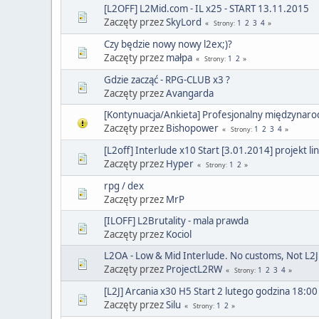
[L2OFF] L2Mid.com - IL x25 - START 13.11.2015
Zaczęty przez
SkyLord
1
2
3
4
Strony
Czy będzie nowy nowy l2ex;)?
Zaczęty przez
małpa
1
2
Strony
Gdzie zacząć - RPG-CLUB x3 ?
Zaczęty przez
Avangarda
[Kontynuacja/Ankieta] Profesjonalny międzynar
Zaczęty przez
Bishopower
1
2
3
4
Strony
[L2off] Interlude x10 Start [3.01.2014] projekt 
Zaczęty przez
Hyper
1
2
Strony
rpg / dex
Zaczęty przez
MrP
[ILOFF] L2Brutality - mala prawda
Zaczęty przez
Kociol
L2OA - Low & Mid Interlude. No customs, Not L2J.
Zaczęty przez
ProjectL2RW
1
2
3
4
Strony
[L2J] Arcania x30 H5 Start 2 lutego godzina 18:00
Zaczęty przez
Silu
1
2
Strony