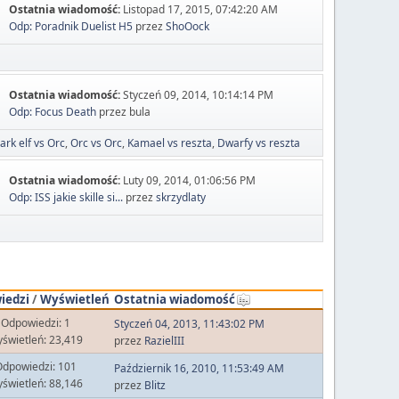
Ostatnia wiadomość:
Listopad 17, 2015, 07:42:20 AM
Odp: Poradnik Duelist H5
przez
ShoOock
Ostatnia wiadomość:
Styczeń 09, 2014, 10:14:14 PM
Odp: Focus Death
przez bula
ark elf vs Orc
Orc vs Orc
Kamael vs reszta
Dwarfy vs reszta
Ostatnia wiadomość:
Luty 09, 2014, 01:06:56 PM
Odp: ISS jakie skille si...
przez
skrzydlaty
iedzi
/
Wyświetleń
Ostatnia wiadomość
Odpowiedzi: 1
Styczeń 04, 2013, 11:43:02 PM
świetleń: 23,419
przez
RazielIII
dpowiedzi: 101
Październik 16, 2010, 11:53:49 AM
świetleń: 88,146
przez
Blitz