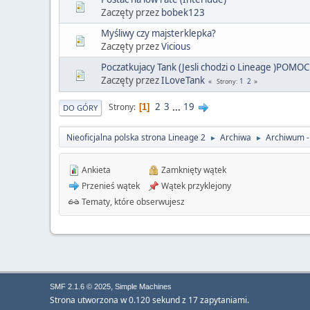
Zaczęty przez
bobek123
Myśliwy czy majsterklepka?
Zaczęty przez
Vicious
Poczatkujacy Tank (Jesli chodzi o Lineage )POMOC
Zaczęty przez
ILoveTank
1
2
Strony
2
3
...
19
Strony
1
DO GÓRY
Nieoficjalna polska strona Lineage 2
Archiwa
Archiwum -
►
►
Ankieta
Zamknięty wątek
Przenieś wątek
Wątek przyklejony
Tematy, które obserwujesz
,
SMF 2.1.6 © 2025
Simple Machines
Strona utworzona w 0.120 sekund z 17 zapytaniami.