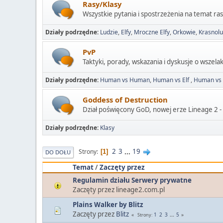
Rasy/Klasy
Wszystkie pytania i spostrzeżenia na temat ras 
Działy podrzędne
Ludzie
Elfy
Mroczne Elfy
Orkowie
Krasnol
PvP
Taktyki, porady, wskazania i dyskusje o wszela
Działy podrzędne
Human vs Human
Human vs Elf
Human vs 
Goddess of Destruction
Dział poświęcony GoD, nowej erze Lineage 2 
Działy podrzędne
Klasy
2
3
...
19
Strony
1
DO DOŁU
Temat
/
Zaczęty przez
Regulamin działu Serwery prywatne
Zaczęty przez lineage2.com.pl
Plains Walker by Blitz
Zaczęty przez
Blitz
1
2
3
...
5
Strony