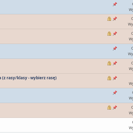
Wy
O
Wy
O
Wy
O
Wy
O
Wy
z rasy/klasy - wybierz rasę)
Wy
Wy
O
Wy
Wy