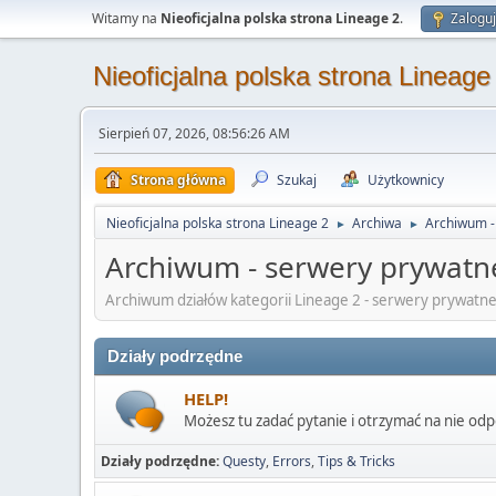
Witamy na
Nieoficjalna polska strona Lineage 2
.
Zaloguj
Nieoficjalna polska strona Lineage
Sierpień 07, 2026, 08:56:26 AM
Strona główna
Szukaj
Użytkownicy
Nieoficjalna polska strona Lineage 2
Archiwa
Archiwum -
►
►
Archiwum - serwery prywatn
Archiwum działów kategorii Lineage 2 - serwery prywatne
Działy podrzędne
HELP!
Możesz tu zadać pytanie i otrzymać na nie od
Działy podrzędne
Questy
Errors
Tips & Tricks