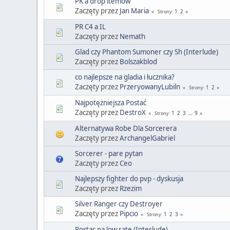
PK a drop itemów
Zaczęty przez
Jan Maria
1
2
Strony
PR C4 a IL
Zaczęty przez
Nemath
Glad czy Phantom Sumoner czy Sh (Interlude)
Zaczęty przez
Bolszakblod
co najlepsze na gladia i łucznika?
Zaczęty przez
PrzeryowanyLubiln
1
2
Strony
Najpotężniejsza Postać
Zaczęty przez
DestroX
1
2
3
...
9
Strony
Alternatywa Robe Dla Sorcerera
Zaczęty przez
ArchangelGabriel
Sorcerer - pare pytan
Zaczęty przez
Ceo
Najlepszy fighter do pvp - dyskusja
Zaczęty przez
Rzezim
Silver Ranger czy Destroyer
Zaczęty przez
Pipcio
1
2
3
Strony
Postac na low rate (Interlude)