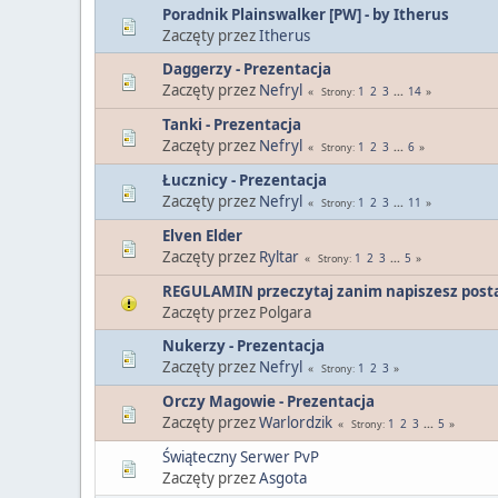
Poradnik Plainswalker [PW] - by Itherus
Zaczęty przez
Itherus
Daggerzy - Prezentacja
Zaczęty przez
Nefryl
1
2
3
...
14
Strony
Tanki - Prezentacja
Zaczęty przez
Nefryl
1
2
3
...
6
Strony
Łucznicy - Prezentacja
Zaczęty przez
Nefryl
1
2
3
...
11
Strony
Elven Elder
Zaczęty przez
Ryltar
1
2
3
...
5
Strony
REGULAMIN przeczytaj zanim napiszesz posta (
Zaczęty przez Polgara
Nukerzy - Prezentacja
Zaczęty przez
Nefryl
1
2
3
Strony
Orczy Magowie - Prezentacja
Zaczęty przez
Warlordzik
1
2
3
...
5
Strony
Świąteczny Serwer PvP
Zaczęty przez
Asgota