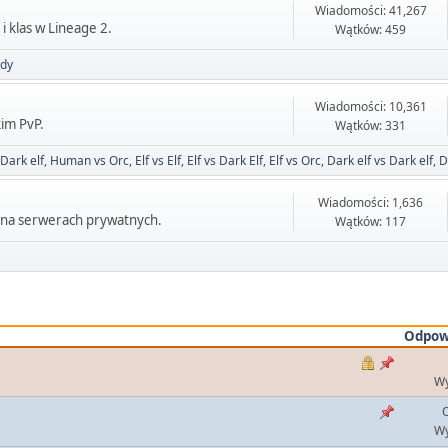
Wiadomości: 41,267
i klas w Lineage 2.
Wątków: 459
udy
Wiadomości: 10,361
kim PvP.
Wątków: 331
Dark elf
Human vs Orc
Elf vs Elf
Elf vs Dark Elf
Elf vs Orc
Dark elf vs Dark elf
D
Wiadomości: 1,636
- na serwerach prywatnych.
Wątków: 117
Odpow
Wy
O
Wy