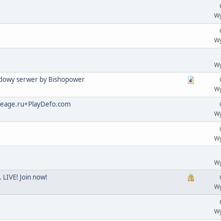
Wy
Wy
Wy
odowy serwer by Bishopower
Wy
lineage.ru+PlayDefo.com
Wy
Wy
Wy
 LIVE! Join now!
Wy
Wy