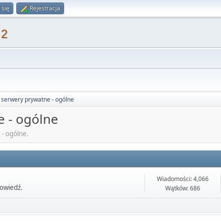
 się
Rejestracja
 2
 serwery prywatne - ogólne
e - ogólne
 - ogólne.
Wiadomości: 4,066
powiedź.
Wątków: 686