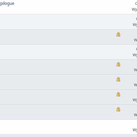
Epilogue
O
Wy
Wy
W
Wy
W
W
Wy
W
Wy