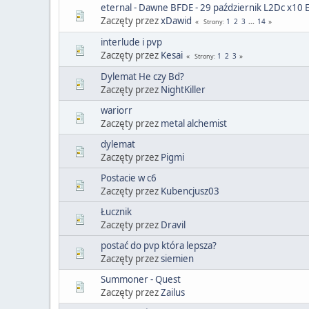
eternal - Dawne BFDE - 29 październik L2Dc x10 
Zaczęty przez
xDawid
1
2
3
...
14
Strony
interlude i pvp
Zaczęty przez
Kesai
1
2
3
Strony
Dylemat He czy Bd?
Zaczęty przez
NightKiller
wariorr
Zaczęty przez
metal alchemist
dylemat
Zaczęty przez
Pigmi
Postacie w c6
Zaczęty przez
Kubencjusz03
Łucznik
Zaczęty przez
Dravil
postać do pvp która lepsza?
Zaczęty przez
siemien
Summoner - Quest
Zaczęty przez
Zailus