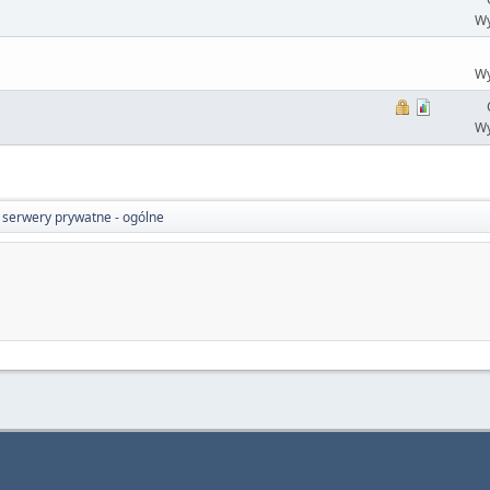
Wy
Wy
Wy
 serwery prywatne - ogólne