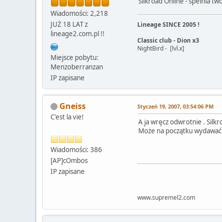
Silkroad Online - spelnia tw
Wiadomości: 2,218
JUŻ 18 LAT z
Lineage SINCE 2005 !
lineage2.com.pl !!
Classic club - Dion x3
NightBird - [lvl.x]
Miejsce pobytu:
Menzoberranzan
IP zapisane
Gneiss
Styczeń 19, 2007, 03:54:06 PM
C'est la vie!
A ja wręcz odwrotnie . Sil
Może na początku wydawać s
Wiadomości: 386
[AP]cOmbos
IP zapisane
www.supremel2.com