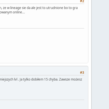
#2
, ze w lineage sie da ale jest to utrudnione bo to gra
kowanym online...
#3
niejszych lvl . Ja tylko dobiłem 15 chyba. Zawsze możesz