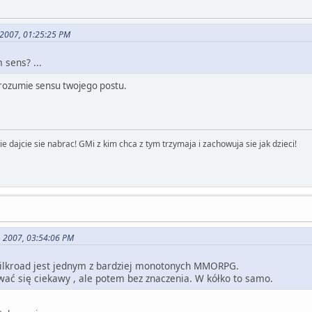
, 2007, 01:25:25 PM
 sens? ...
e rozumie sensu twojego postu.
 dajcie sie nabrac! GMi z kim chca z tym trzymaja i zachowuja sie jak dzieci!
9, 2007, 03:54:06 PM
 Silkroad jest jednym z bardziej monotonych MMORPG.
ać się ciekawy , ale potem bez znaczenia. W kółko to samo.