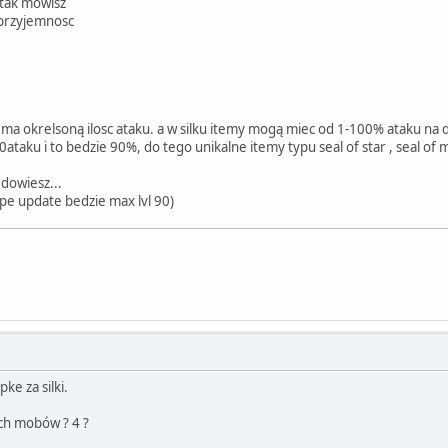
 tak mowisz
 przyjemnosc
 ma okrelsoną ilosc ataku. a w silku itemy mogą miec od 1-100% ataku na d
taku i to bedzie 90%, do tego unikalne itemy typu seal of star , seal of m
 dowiesz...
ope update bedzie max lvl 90)
ke za silki.
ych mobów ? 4 ?