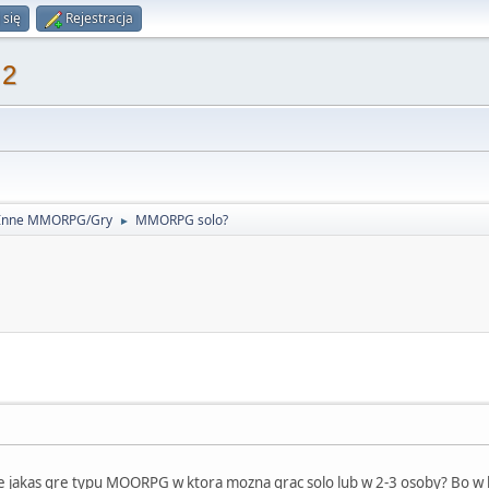
 się
Rejestracja
 2
Inne MMORPG/Gry
MMORPG solo?
►
e jakas gre typu MOORPG w ktora mozna grac solo lub w 2-3 osoby? Bo w li