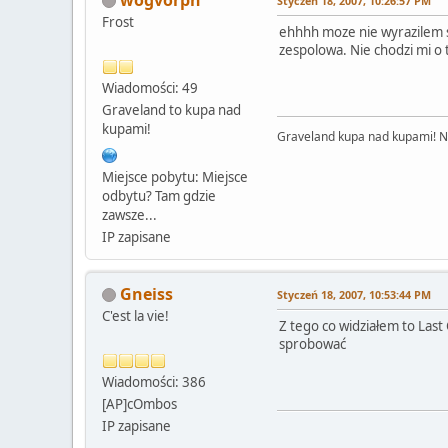
Styczeń 18, 2007, 10:26:57 PM
Frost
ehhhh moze nie wyrazilem sie
zespolowa. Nie chodzi mi o 
Wiadomości: 49
Graveland to kupa nad
kupami!
Graveland kupa nad kupami! Nie
Miejsce pobytu: Miejsce
odbytu? Tam gdzie
zawsze...
IP zapisane
Gneiss
Styczeń 18, 2007, 10:53:44 PM
C'est la vie!
Z tego co widziałem to Last
sprobować
Wiadomości: 386
[AP]cOmbos
IP zapisane