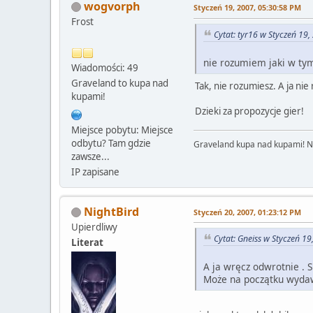
wogvorph
Styczeń 19, 2007, 05:30:58 PM
Frost
Cytat: tyr16 w Styczeń 19
nie rozumiem jaki w tym
Wiadomości: 49
Graveland to kupa nad
Tak, nie rozumiesz. A ja ni
kupami!
Dzieki za propozycje gier!
Miejsce pobytu: Miejsce
odbytu? Tam gdzie
Graveland kupa nad kupami! Nie
zawsze...
IP zapisane
NightBird
Styczeń 20, 2007, 01:23:12 PM
Upierdliwy
Cytat: Gneiss w Styczeń 1
Literat
A ja wręcz odwrotnie .
Może na początku wydaw