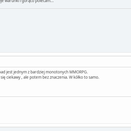
oje warunki i gorąco polecam...
kroad jest jednym z bardziej monotonych MMORPG.
ię ciekawy , ale potem bez znaczenia. W kółko to samo.