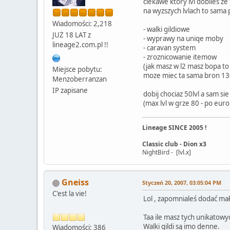
ciekawe ktory lvl dobiles ze
na wyzszych lvlach to sama
Wiadomości: 2,218
- walki gildiowe
JUŻ 18 LAT z
- wyprawy na uniqe moby
lineage2.com.pl !!
- caravan system
- zroznicowanie itemow
(jak masz w l2 masz bopa to
Miejsce pobytu:
moze miec ta sama bron 130a
Menzoberranzan
IP zapisane
dobij chociaz 50lvl a sam sie
(max lvl w grze 80 - po eur
Lineage SINCE 2005 !
Classic club - Dion x3
NightBird - [lvl.x]
Gneiss
Styczeń 20, 2007, 03:05:04 PM
C'est la vie!
Lol , zapomnialeś dodać małp
Taa ile masz tych unikatow
Walki gildi są imo denne.
Wiadomości: 386