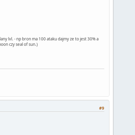
any lvl. - np bron ma 100 ataku dajmy ze to jest 30% a
oon czy seal of sun.)
#9