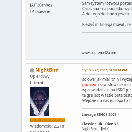
Sam system rozwoju postaci
[AP]cOmbos
Caravana - na początku wyda
IP zapisane
A do tego dochodzi jeszcze
Kiedyś mi kolega mówił , ż
www.supremel2.com
NightBird
Styczeń 22, 2007, 04:18:14 PM
Upierdliwy
solowal jak mial "x" lvli wyzej
Literat
poza tym
zawodow nie mozna 
wprowadzili ale na kSRO juz 
ta gra jest w fazie beta tes
Wejdzie do nas europa to zm
Lineage SINCE 2005 !
Classic club - Dion x3
Wiadomości: 2,218
NightBird - [lvl.x]