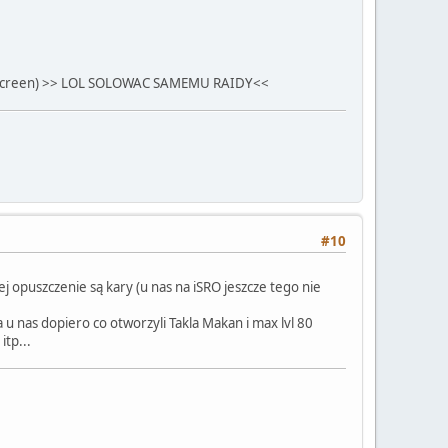
iałem screen) >> LOL SOLOWAC SAMEMU RAIDY<<
#10
ej opuszczenie są kary (u nas na iSRO jeszcze tego nie
a u nas dopiero co otworzyli Takla Makan i max lvl 80
tp...