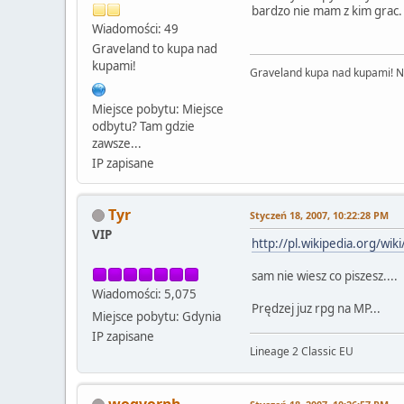
bardzo nie mam z kim grac.
Wiadomości: 49
Graveland to kupa nad
kupami!
Graveland kupa nad kupami! Nie
Miejsce pobytu: Miejsce
odbytu? Tam gdzie
zawsze...
IP zapisane
Tyr
Styczeń 18, 2007, 10:22:28 PM
VIP
http://pl.wikipedia.org/w
sam nie wiesz co piszesz....
Wiadomości: 5,075
Prędzej juz rpg na MP...
Miejsce pobytu: Gdynia
IP zapisane
Lineage 2 Classic EU
wogvorph