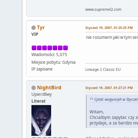
www.supremel2.com
Tyr
Styczeń 19, 2007, 01:25:25 PM
VIP
nie rozumiem jaki w tym sen
Wiadomości: 5,075
Miejsce pobytu: Gdynia
IP zapisane
Lineage 2 Classic EU
NightBird
Styczeń 19, 2007, 01:27:21 PM
Upierdliwy
Cytat: wogvorph w Stycze
Literat
Witam,
Chcialbym zapytac czy z
przydaje, a za bardzo n