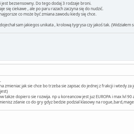
 jest bezsensowny. Do tego dodaj 3 rodzaje broni.
je się ciekawe , ale po paru razach zaczyna się do nudzić.
 najgorsze co może być zmiana zawodu kiedy się chce.
e dojechał sam jakiegos unikata , krolową tygrysa czy jakoś tak. (Widz
.
zmieniac jak sie chce bo trzeba sie zapisac do jednej z frakcji i wtedy za j
jest)
tow takze dopiero sie rozwija. np u koreancow jest juz EUROPA i max lvl 90 
ienisz zdanie co do gry gdyz bedzie podzial klasowy na rogue,bard,mage i