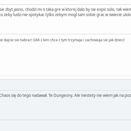
 zbyt jasno, chodzi mi o taka gre w ktorej dalo by sie expic solo, tak wiem
to zeby ludzi nie spotykac tylko zebym mogl sam sobie grac w swiecie ulo
 dajcie sie nabrac! GMi z kim chca z tym trzymaja i zachowuja sie jak dzieci!
 Chaos się do tego nadawał. Te Dungeony. Ale niestety nie wiem jak na poz