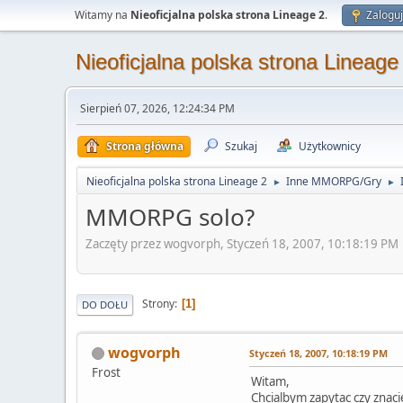
Witamy na
Nieoficjalna polska strona Lineage 2
.
Zaloguj
Nieoficjalna polska strona Lineage
Sierpień 07, 2026, 12:24:34 PM
Strona główna
Szukaj
Użytkownicy
Nieoficjalna polska strona Lineage 2
Inne MMORPG/Gry
►
►
MMORPG solo?
Zaczęty przez wogvorph, Styczeń 18, 2007, 10:18:19 PM
Strony
1
DO DOŁU
wogvorph
Styczeń 18, 2007, 10:18:19 PM
Frost
Witam,
Chcialbym zapytac czy znaci