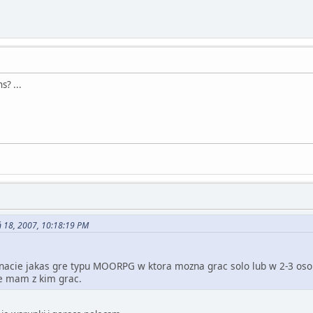
s? ...
ń 18, 2007, 10:18:19 PM
nacie jakas gre typu MOORPG w ktora mozna grac solo lub w 2-3 osob
ie mam z kim grac.