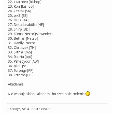
22. xkarrdex [bishop]
23. Roia [bishop]
24. Zerrak [SK]
25. pix3l [SE]
26. DCD [DA]
27. Decadurab0lin [HE]
28. Snirp [BD]
29. K0ma [Necro](sloweniec)
30. Bethan [Necro]
31. Dayfly [Necro]
32. Okruszek [TH]
33. Silthia [SwS]
34. Radziu [ppt]
35. Pshepyoor [AW]
36. pkau [sr]
37. Torongil [PP]
38. Ecthros [PP]
Akademia:
Nie wpisuje skladu akademii bo czesto sie zmienia
[OldBoyz] Aelia - Aeore Healer