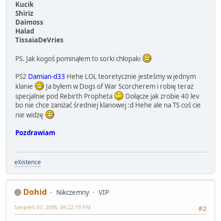
Kucik
Shiriz
Daimoss
Halad
TissaiaDeVries
PS. Jak kogoś pominąłem to sorki chłopaki
PS2
Damian-d33
Hehe LOL teoretycznie jesteśmy w jednym
klanie
Ja byłem w Dogs of War Scorcherem i robię teraz
specjalnie pod Rebirth Propheta
Dołącze jak zrobie 40 lev
bo nie chce zaniżać średniej klanowej :d Hehe ale na TS coś cie
nie widzę
Pozdrawiam
eXistence
Dohid
Nikczemny
VIP
Sierpień 07, 2006, 04:22:19 PM
#2