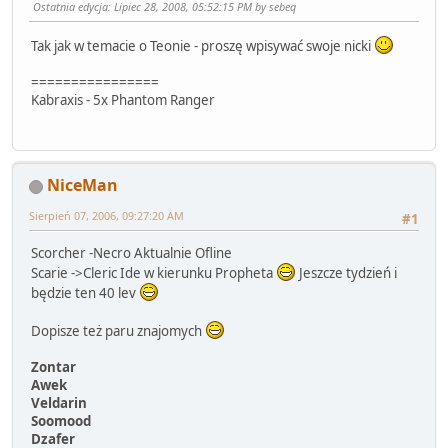
Ostatnia edycja
: Lipiec 28, 2008, 05:52:15 PM by sebeq
Tak jak w temacie o Teonie - proszę wpisywać swoje nicki
================
Kabraxis - 5x Phantom Ranger
NiceMan
Sierpień 07, 2006, 09:27:20 AM
#1
Scorcher -Necro Aktualnie Ofline
Scarie ->Cleric Ide w kierunku Propheta
Jeszcze tydzień i
będzie ten 40 lev
Dopisze też paru znajomych
Zontar
Awek
Veldarin
Soomood
Dzafer