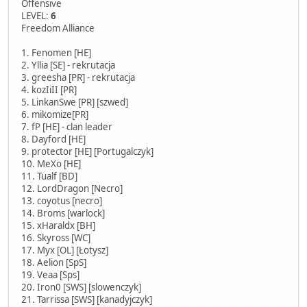
Offensive
LEVEL:
6
Freedom Alliance
1. Fenomen [HE]
2. Yllia [SE] - rekrutacja
3. greesha [PR] - rekrutacja
4. kozIiII [PR]
5. LinkanSwe [PR] [szwed]
6. mikomize[PR]
7. fP [HE] - clan leader
8. Dayford [HE]
9. protector [HE] [Portugalczyk]
10. MeXo [HE]
11. Tualf [BD]
12. LordDragon [Necro]
13. coyotus [necro]
14. Broms [warlock]
15. xHaraldx [BH]
16. Skyross [WC]
17. Myx [OL] [Łotysz]
18. Aelion [SpS]
19. Veaa [Sps]
20. Iron0 [SWS] [slowenczyk]
21. Tarrissa [SWS] [kanadyjczyk]