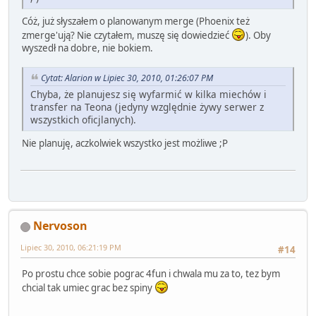
Cóż, już słyszałem o planowanym merge (Phoenix też
zmerge'ują? Nie czytałem, muszę się dowiedzieć
). Oby
wyszedł na dobre, nie bokiem.
Cytat: Alarion w Lipiec 30, 2010, 01:26:07 PM
Chyba, że planujesz się wyfarmić w kilka miechów i
transfer na Teona (jedyny względnie żywy serwer z
wszystkich oficjlanych).
Nie planuję, aczkolwiek wszystko jest możliwe ;P
Nervoson
Lipiec 30, 2010, 06:21:19 PM
#14
Po prostu chce sobie pograc 4fun i chwala mu za to, tez bym
chcial tak umiec grac bez spiny