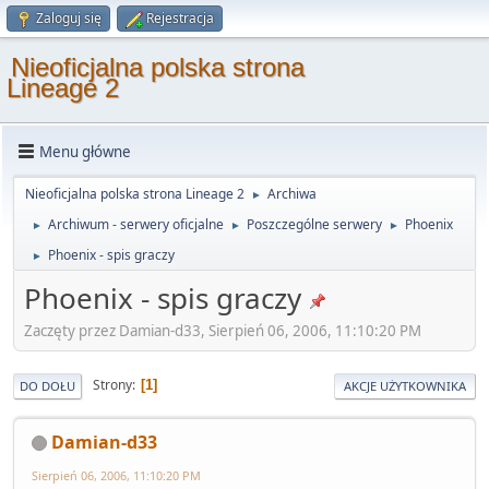
Zaloguj się
Rejestracja
Nieoficjalna polska strona
Lineage 2
Menu główne
Nieoficjalna polska strona Lineage 2
Archiwa
►
Archiwum - serwery oficjalne
Poszczególne serwery
Phoenix
►
►
►
Phoenix - spis graczy
►
Phoenix - spis graczy
Zaczęty przez Damian-d33, Sierpień 06, 2006, 11:10:20 PM
Strony
1
DO DOŁU
AKCJE UŻYTKOWNIKA
Damian-d33
Sierpień 06, 2006, 11:10:20 PM