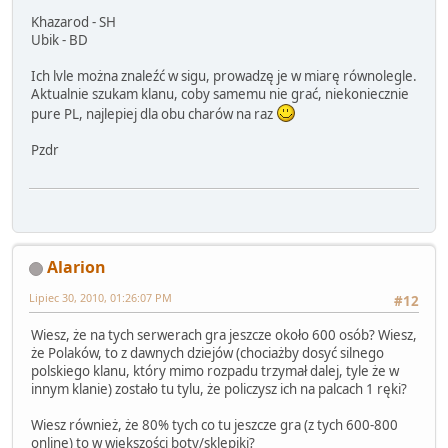
Khazarod - SH
Ubik - BD
Ich lvle można znaleźć w sigu, prowadzę je w miarę równolegle.
Aktualnie szukam klanu, coby samemu nie grać, niekoniecznie
pure PL, najlepiej dla obu charów na raz
Pzdr
Alarion
Lipiec 30, 2010, 01:26:07 PM
#12
Wiesz, że na tych serwerach gra jeszcze około 600 osób? Wiesz,
że Polaków, to z dawnych dziejów (chociażby dosyć silnego
polskiego klanu, który mimo rozpadu trzymał dalej, tyle że w
innym klanie) zostało tu tylu, że policzysz ich na palcach 1 ręki?
Wiesz również, że 80% tych co tu jeszcze gra (z tych 600-800
online) to w większości boty/sklepiki?