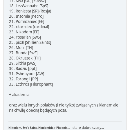
17. Myx [OL] [Łotysz]
18. LezWannabe [SpS]
19. Reniesta [SR] (Rosja)
20. Insomia [necro]
21. Pomazaniec [EE]
22. xkarrdex [cardinal]
23. Nikodem [EE]
24. Yosarian [SwS]
25. pix3l [Shillien Saints]
26. Morr [TH]
27. Bunda [SwS]
28. Okruszek [TH]
29. Silthia [SwS]
30. Radziu [ppt]
31. Pshepyoor [AW]
32. Torongil [PP]
33. Ecthros [Hierophant]
+ akademia
oraz wielu innych polaków (i nie tylko) związanych z klanem ale
na chwilę obecną będących poza.
- stare dobre czasy...
Nikodem, Eva's Saint, Hindemith -> Phoenix...