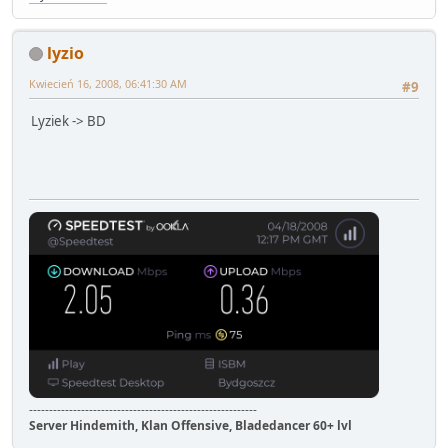
lyzio
Kwiecień 16, 2008, 06:41:30 AM
#9
Lyziek -> BD
---------------------------------------------------------
Server Hindemith, Klan Offensive, Bladedancer 60+ lvl