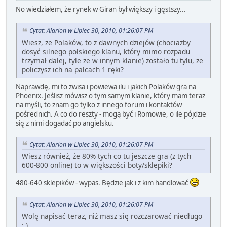
No wiedziałem, że rynek w Giran był większy i gęstszy...
Cytat: Alarion w Lipiec 30, 2010, 01:26:07 PM
Wiesz, że Polaków, to z dawnych dziejów (chociażby
dosyć silnego polskiego klanu, który mimo rozpadu
trzymał dalej, tyle że w innym klanie) zostało tu tylu, że
policzysz ich na palcach 1 ręki?
Naprawdę, mi to zwisa i powiewa ilu i jakich Polaków gra na
Phoenix. Jeślisz mówisz o tym samym klanie, który mam teraz
na myśli, to znam go tylko z innego forum i kontaktów
pośrednich. A co do reszty - mogą być i Romowie, o ile pójdzie
się z nimi dogadać po angielsku.
Cytat: Alarion w Lipiec 30, 2010, 01:26:07 PM
Wiesz również, że 80% tych co tu jeszcze gra (z tych
600-800 online) to w większości boty/sklepiki?
480-640 sklepików - wypas. Będzie jak i z kim handlować
Cytat: Alarion w Lipiec 30, 2010, 01:26:07 PM
Wolę napisać teraz, niż masz się rozczarować niedługo
; )