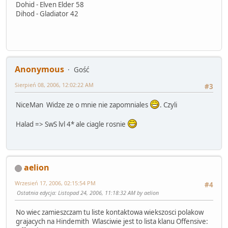
Dohid - Elven Elder 58
Dihod - Gladiator 42
Anonymous
Gość
Sierpień 08, 2006, 12:02:22 AM
#3
NiceMan Widze ze o mnie nie zapomniales
. Czyli
Halad => SwS lvl 4* ale ciagle rosnie
aelion
Wrzesień 17, 2006, 02:15:54 PM
#4
Ostatnia edycja
: Listopad 24, 2006, 11:18:32 AM by aelion
No wiec zamieszczam tu liste kontaktowa wiekszosci polakow
grajacych na Hindemith Wlasciwie jest to lista klanu Offensive: