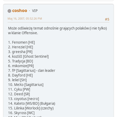
coshoo
VIP
Maj 16, 2007, 05:52:26 PM
#5
Może odświeżę temat odnośnie grających polaków (i nie tylko)
w klanie Offensive.
1. Fenomen [HE]
2. Hereziel [HE]
3. greesha [PR]
4. kozIiII [Ghost Sentinel]
5. Tradycja [BD]
6. mikomize[PR]
7. fP [Sagittarius] - clan leader
8. Dayford [HE]
9. leliel [SH]
10. MeXo [Sagittarius]
11. Cyku [PW]
12. Deed [SR]
13. coyotus [necro]
14. Kateto [WS/BD] (Bułgaria)
15. Lilinka [Worlock] (czechy)
16. Skyross [WC]