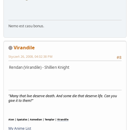
Nemo est casu bonus.
Virandile
Styczeń 26, 2008, 04:02:38 PM
#8
Rendan (Virandile) - Shillien Knight
"Many that live deserve death. And some die that deserve life. Can you
give it to them?"
Aion | Spatalos | Asmodian | Templar |
Virandile
My Anime List