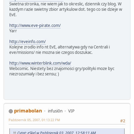
Swietna stronka, nie wiem jak to okreslic, dziennik czy blog. W
kazdym razie swietny zbior artykulow dot. tego co sie dzieje w
EvE.
http://www.eve-pirate.com/
Yarr
http://eveinfo.com/
Kolejne zrodlo info nt EvE, alternatywa gdy na Centrali i
eve/missions/ nie mozna sie czegos doszukac.
http://www.winterblink.com/wda/
Webcomic. Niestety bez znajomosci gry/polityki moze byc
niezrozumialy i bez sensu; )
primabolan
infusi0n
VIP
Październik 05, 2007, 01:13:22 PM
#2
Cytat: eSkel w Październik 03, 2007, 12:58:11 AM