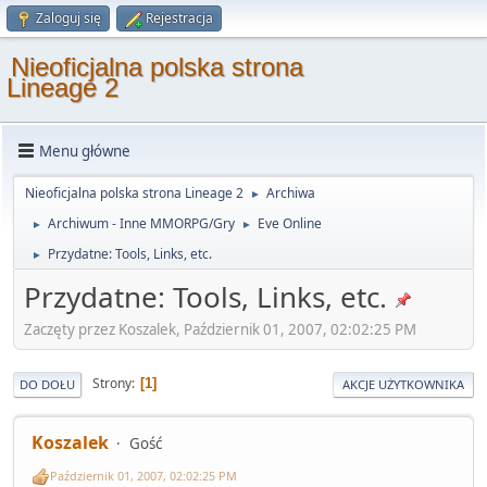
Zaloguj się
Rejestracja
Nieoficjalna polska strona
Lineage 2
Menu główne
Nieoficjalna polska strona Lineage 2
Archiwa
►
Archiwum - Inne MMORPG/Gry
Eve Online
►
►
Przydatne: Tools, Links, etc.
►
Przydatne: Tools, Links, etc.
Zaczęty przez Koszalek, Październik 01, 2007, 02:02:25 PM
Strony
1
DO DOŁU
AKCJE UŻYTKOWNIKA
Koszalek
Gość
Październik 01, 2007, 02:02:25 PM