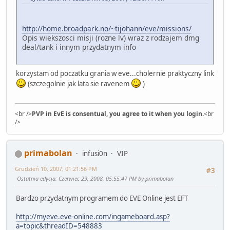
http://home.broadpark.no/~tijohann/eve/missions/
Opis wiekszosci misji (rozne lv) wraz z rodzajem dmg
deal/tank i innym przydatnym info
korzystam od poczatku grania w eve...cholernie praktyczny link
(szczegolnie jak lata sie ravenem
)
<br />
PVP in EvE is consentual, you agree to it when you login.
<br
/>
primabolan
infusi0n
VIP
Grudzień 10, 2007, 01:21:56 PM
#3
Ostatnia edycja
: Czerwiec 29, 2008, 05:55:47 PM by primabolan
Bardzo przydatnym programem do EVE Online jest EFT
http://myeve.eve-online.com/ingameboard.asp?
a=topic&threadID=548883