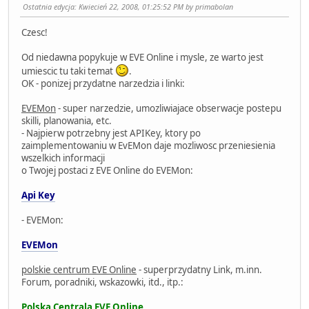
Ostatnia edycja
: Kwiecień 22, 2008, 01:25:52 PM by primabolan
Czesc!
Od niedawna popykuje w EVE Online i mysle, ze warto jest
umiescic tu taki temat
.
OK - ponizej przydatne narzedzia i linki:
EVEMon
- super narzedzie, umozliwiajace obserwacje postepu
skilli, planowania, etc.
- Najpierw potrzebny jest APIKey, ktory po
zaimplementowaniu w EvEMon daje mozliwosc przeniesienia
wszelkich informacji
o Twojej postaci z EVE Online do EVEMon:
Api Key
- EVEMon:
EVEMon
polskie centrum EVE Online
- superprzydatny Link, m.inn.
Forum, poradniki, wskazowki, itd., itp.:
Polska Centrala EVE Online