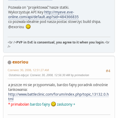
Pozwala on "projektować"nasze statki.
Wykorzystuje API Key
http://myeve.eve-
online.com/api/default.asp?sid=484366835
co pozwala idealnie pod nasza postac stowrzyc build shipa.
@exoriou
<br />
PVP in EvE is consentual, you agree to it when you login.
<br
/>
exoriou
Czerwiec 30, 2008, 12:51:27 AM
#4
Ostatnia edycja
: Czerwiec 30, 2008, 12:56:30 AM by primabolan
a jeszcze mi sie przypomnialo, bardzo fajny poradnik odnośnie
tankowania:
http://www.battleclinic.com/forum/index.php/topic,13132.0.h
tml
* primabolan
bardzo fajny
zasluzony +