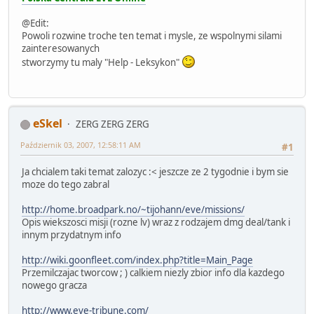
@Edit:
Powoli rozwine troche ten temat i mysle, ze wspolnymi silami
zainteresowanych
stworzymy tu maly "Help - Leksykon"
eSkel
ZERG ZERG ZERG
Październik 03, 2007, 12:58:11 AM
#1
Ja chcialem taki temat zalozyc :< jeszcze ze 2 tygodnie i bym sie
moze do tego zabral
http://home.broadpark.no/~tijohann/eve/missions/
Opis wiekszosci misji (rozne lv) wraz z rodzajem dmg deal/tank i
innym przydatnym info
http://wiki.goonfleet.com/index.php?title=Main_Page
Przemilczajac tworcow ; ) calkiem niezly zbior info dla kazdego
nowego gracza
http://www.eve-tribune.com/