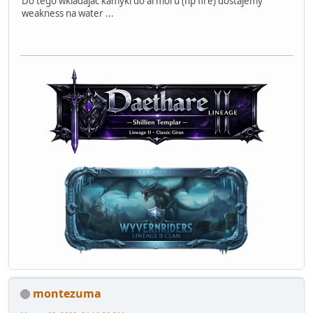
Do tego wkladajac kamyki do armoru (np fire) dostajemy
weakness na water ...
montezuma