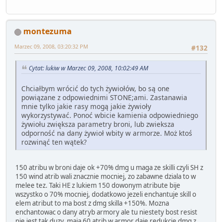
montezuma
Marzec 09, 2008, 03:20:32 PM
#132
Cytat: lukiw w Marzec 09, 2008, 10:02:49 AM
Chciałbym wrócić do tych żywiołów, bo są one
powiązane z odpowiednimi STONE;ami. Zastanawia
mnie tylko jakie rasy mogą jakie żywioły
wykorzystywać. Ponoć wbicie kamienia odpowiedniego
żywiołu zwiększa parametry broni, lub zwieksza
odporność na dany żywioł wbity w armorze. Moż ktoś
rozwinąć ten wątek?
150 atribu w broni daje ok +70% dmg u maga ze skilli czyli SH z
150 wind atrib wali znacznie mocniej, zo zabawne dziala to w
melee tez. Taki HE z lukiem 150 dowonym atribute bije
wszystko o 70% mocniej, dodatkowo jezeli enchantuje skill o
elem atribut to ma bost z dmg skilla +150%. Mozna
enchantowac o dany atryb armory ale tu niestety bost resist
nie jest tak duzy, maja 60 atrib w armor daje redukcje dmg z