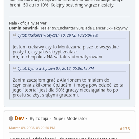
broni 150 atri o 10%. Kolejny bost dmg w grze niestety.
Naia - oficjalny server
DominionWind
- Healer
99
/Enchanter 90/Blade Dancer 5x - aktywny
Cytat: xRelapse w Styczeń 10, 2012, 10:26:06 PM
Jestem ciekawy czy to Montezuma pisze te wszystkie
posty tu, czy jakiś skrypt znalazł.
Ah, te chłopaki z NA są tak zautomatyzowani.
Cytat: Dyma w Styczeń 07, 2012, 05:06:19 PM
Zanim zacząłem grać z Alarionem to miałem do
czynienia z kilkoma Cp,ludźmi i mogę powiedzieć, że ta
jego "teoria" jest dla 90% graczy nieosiągalna bo po
prostu są zbyt słąbymi graczami.
Dev
Ryl to faja
Super Moderator
Marzec 09, 2008, 03:29:50 PM
#133