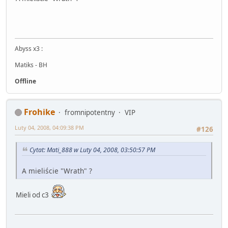
Abyss x3 :
Matiks - BH
Offline
Frohike
fromnipotentny
VIP
Luty 04, 2008, 04:09:38 PM
#126
Cytat: Mati_888 w Luty 04, 2008, 03:50:57 PM
A mieliście "Wrath" ?
Mieli od c3