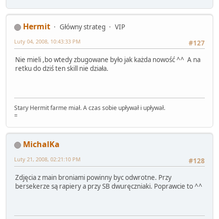
Hermit
Główny strateg
VIP
Luty 04, 2008, 10:43:33 PM
#127
Nie mieli ,bo wtedy zbugowane było jak każda nowość ^^ A na
retku do dziś ten skill nie działa.
Stary Hermit farme miał. A czas sobie upływał i upływał.
=
MichalKa
Luty 21, 2008, 02:21:10 PM
#128
Zdjęcia z main broniami powinny byc odwrotne. Przy
bersekerze są rapiery a przy SB dwuręczniaki. Poprawcie to ^^