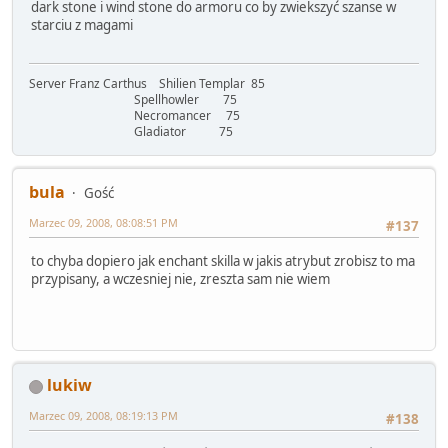
dark stone i wind stone do armoru co by zwiekszyć szanse w
starciu z magami
Server Franz Carthus Shilien Templar 85
Spellhowler 75
Necromancer 75
Gladiator 75
bula
Gość
Marzec 09, 2008, 08:08:51 PM
#137
to chyba dopiero jak enchant skilla w jakis atrybut zrobisz to ma
przypisany, a wczesniej nie, zreszta sam nie wiem
lukiw
Marzec 09, 2008, 08:19:13 PM
#138