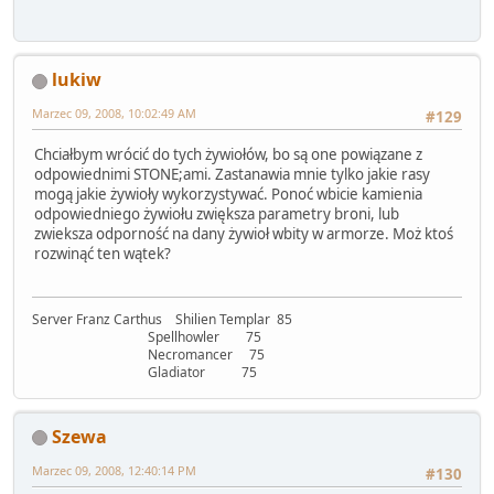
lukiw
Marzec 09, 2008, 10:02:49 AM
#129
Chciałbym wrócić do tych żywiołów, bo są one powiązane z
odpowiednimi STONE;ami. Zastanawia mnie tylko jakie rasy
mogą jakie żywioły wykorzystywać. Ponoć wbicie kamienia
odpowiedniego żywiołu zwiększa parametry broni, lub
zwieksza odporność na dany żywioł wbity w armorze. Moż ktoś
rozwinąć ten wątek?
Server Franz Carthus Shilien Templar 85
Spellhowler 75
Necromancer 75
Gladiator 75
Szewa
Marzec 09, 2008, 12:40:14 PM
#130