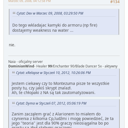
Marzec 09, 2008, 04:12:58 PM
#134
Cytat: Dev w Marzec 09, 2008, 03:29:50 PM
Do tego wkladajac kamyki do armoru (np fire)
dostajemy weakness na water ...
nie.
Naia - oficjalny server
DominionWind
- Healer
99
/Enchanter 90/Blade Dancer 5x - aktywny
Cytat: xRelapse w Styczeń 10, 2012, 10:26:06 PM
Jestem ciekawy czy to Montezuma pisze te wszystkie
posty tu, czy jakiś skrypt znalazł.
Ah, te chłopaki z NA są tak zautomatyzowani.
Cytat: Dyma w Styczeń 07, 2012, 05:06:19 PM
Zanim zacząłem grać z Alarionem to miałem do
czynienia z kilkoma Cp,ludźmi i mogę powiedzieć, że ta
jego "teoria" jest dla 90% graczy nieosiągalna bo po
prostu są zbyt słąbymi graczami.