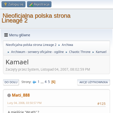
Zaloguj się
Rejestracja
Nieoficjalna polska strona
Lineage 2
Menu główne
Nieoficjalna polska strona Lineage 2
Archiwa
►
Archiwum - serwery oficjalne - ogólne
Chaotic Throne
Kamael
►
►
►
Kamael
Zaczęty przez System, Listopad 04, 2007, 08:02:59 PM
1
...
4
5
Strony
6
DO DOŁU
AKCJE UŻYTKOWNIKA
Mati_888
Luty 04, 2008, 03:50:57 PM
#125
A mieliście "Wrath" ?