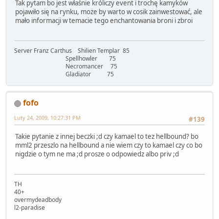
Tak pytam bo jest właśnie króliczy event i trochę kamyków
pojawiło się na rynku, może by warto w cosik zainwestować, ale
mało informacji w temacie tego enchantowania broni i zbroi
Server Franz Carthus Shilien Templar 85
Spellhowler 75
Necromancer 75
Gladiator 75
fofo
Luty 24, 2009, 10:27:31 PM
#139
Takie pytanie z innej beczki ;d czy kamael to tez hellbound? bo
mml2 przeszlo na hellbound a nie wiem czy to kamael czy co bo
nigdzie o tym ne ma ;d prosze o odpowiedz albo priv ;d
TH
40+
overmydeadbody
l2-paradise