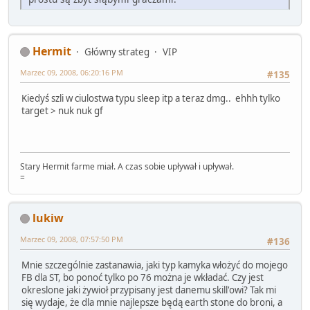
Hermit
Główny strateg
VIP
Marzec 09, 2008, 06:20:16 PM
#135
Kiedyś szli w ciulostwa typu sleep itp a teraz dmg.. ehhh tylko
target > nuk nuk gf
Stary Hermit farme miał. A czas sobie upływał i upływał.
=
lukiw
Marzec 09, 2008, 07:57:50 PM
#136
Mnie szczególnie zastanawia, jaki typ kamyka włożyć do mojego
FB dla ST, bo ponoć tylko po 76 można je wkładać. Czy jest
okreslone jaki żywioł przypisany jest danemu skill'owi? Tak mi
się wydaje, że dla mnie najlepsze będą earth stone do broni, a