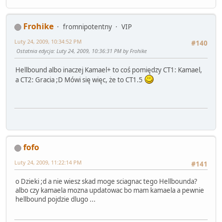
Frohike
fromnipotentny
VIP
Luty 24, 2009, 10:34:52 PM
#140
Ostatnia edycja
: Luty 24, 2009, 10:36:31 PM by Frohike
Hellbound albo inaczej Kamael+ to coś pomiędzy CT1: Kamael,
a CT2: Gracia ;D Mówi się więc, że to CT1.5
fofo
Luty 24, 2009, 11:22:14 PM
#141
o Dzieki ;d a nie wiesz skad moge sciagnac tego Hellbounda?
albo czy kamaela mozna updatowac bo mam kamaela a pewnie
hellbound pojdzie dlugo ...