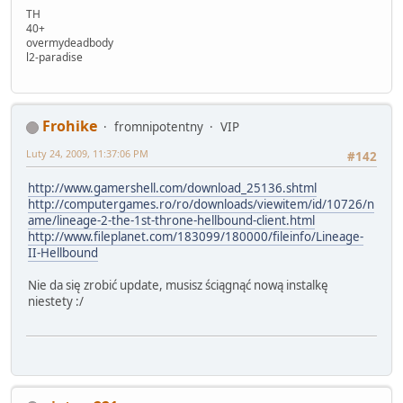
TH
40+
overmydeadbody
l2-paradise
Frohike
fromnipotentny
VIP
Luty 24, 2009, 11:37:06 PM
#142
http://www.gamershell.com/download_25136.shtml
http://computergames.ro/ro/downloads/viewitem/id/10726/n
ame/lineage-2-the-1st-throne-hellbound-client.html
http://www.fileplanet.com/183099/180000/fileinfo/Lineage-
II-Hellbound
Nie da się zrobić update, musisz ściągnąć nową instalkę
niestety :/