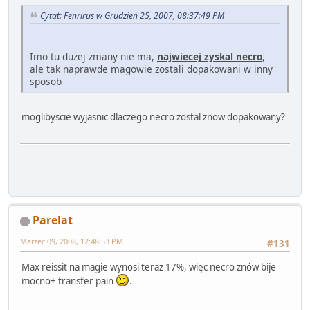
Cytat: Fenrirus w Grudzień 25, 2007, 08:37:49 PM
Imo tu duzej zmany nie ma,
najwiecej zyskal necro
,
ale tak naprawde magowie zostali dopakowani w inny
sposob
moglibyscie wyjasnic dlaczego necro zostal znow dopakowany?
Parelat
Marzec 09, 2008, 12:48:53 PM
#131
Max reissit na magie wynosi teraz 17%, więc necro znów bije
mocno+ transfer pain
.