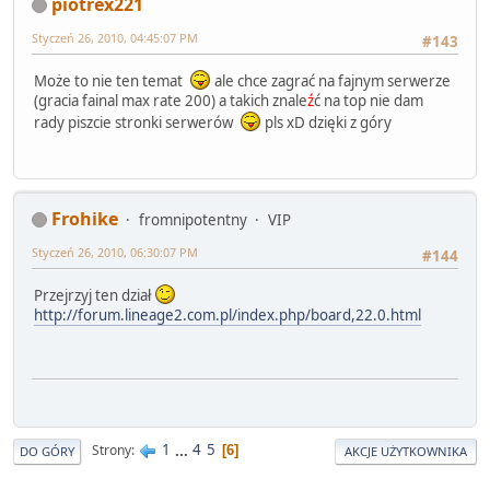
piotrex221
Styczeń 26, 2010, 04:45:07 PM
#143
Może to nie ten temat
ale chce zagrać na fajnym serwerze
(gracia fainal max rate 200) a takich znale
ź
ć na top nie dam
rady piszcie stronki serwerów
pls xD dzięki z góry
Frohike
fromnipotentny
VIP
Styczeń 26, 2010, 06:30:07 PM
#144
Przejrzyj ten dział
http://forum.lineage2.com.pl/index.php/board,22.0.html
1
...
4
5
Strony
6
DO GÓRY
AKCJE UŻYTKOWNIKA