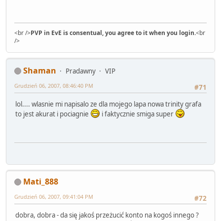
<br />
PVP in EvE is consentual, you agree to it when you login.
<br
/>
Shaman
Pradawny
VIP
Grudzień 06, 2007, 08:46:40 PM
#71
lol.... wlasnie mi napisalo ze dla mojego lapa nowa trinity grafa
to jest akurat i pociagnie
i faktycznie smiga super
Mati_888
Grudzień 06, 2007, 09:41:04 PM
#72
dobra, dobra - da się jakoś przeżucić konto na kogoś innego ?