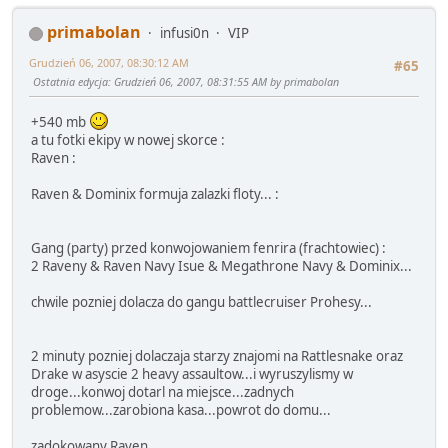
primabolan
infusi0n
VIP
Grudzień 06, 2007, 08:30:12 AM
#65
Ostatnia edycja
: Grudzień 06, 2007, 08:31:55 AM by primabolan
+540 mb
a tu fotki ekipy w nowej skorce :
Raven :
Raven & Dominix formuja zalazki floty... :
Gang (party) przed konwojowaniem fenrira (frachtowiec) :
2 Raveny & Raven Navy Isue & Megathrone Navy & Dominix...
chwile pozniej dolacza do gangu battlecruiser Prohesy...
2 minuty pozniej dolaczaja starzy znajomi na Rattlesnake oraz
Drake w asyscie 2 heavy assaultow...i wyruszylismy w
droge...konwoj dotarl na miejsce...zadnych
problemow...zarobiona kasa...powrot do domu...
zadokowany Raven...