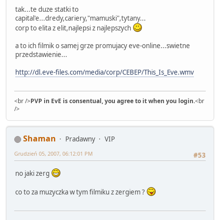
tak...te duze statki to
capital'e...dredy,cariery,"mamuski",tytany...
corp to elita z elit,najlepsi z najlepszych
a to ich filmik o samej grze promujacy eve-online...swietne
przedstawienie...
http://dl.eve-files.com/media/corp/CEBEP/This_Is_Eve.wmv
<br />
PVP in EvE is consentual, you agree to it when you login.
<br
/>
Shaman
Pradawny
VIP
Grudzień 05, 2007, 06:12:01 PM
#53
no jaki zerg
co to za muzyczka w tym filmiku z zergiem ?