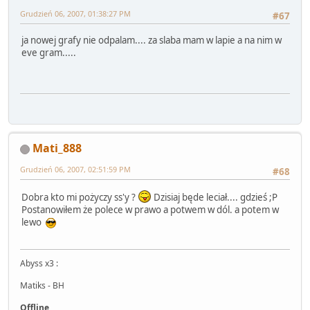
Grudzień 06, 2007, 01:38:27 PM
#67
ja nowej grafy nie odpalam.... za slaba mam w lapie a na nim w
eve gram.....
Mati_888
Grudzień 06, 2007, 02:51:59 PM
#68
Dobra kto mi pożyczy ss'y ?
Dzisiaj będe leciał.... gdzieś ;P
Postanowiłem że polece w prawo a potwem w dól. a potem w
lewo
Abyss x3 :
Matiks - BH
Offline