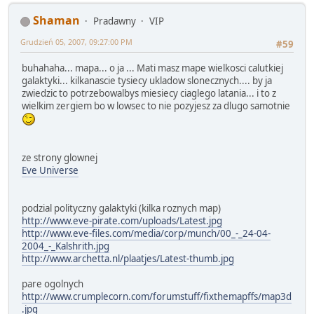
Shaman
Pradawny
VIP
Grudzień 05, 2007, 09:27:00 PM
#59
buhahaha... mapa... o ja ... Mati masz mape wielkosci calutkiej
galaktyki... kilkanascie tysiecy ukladow slonecznych.... by ja
zwiedzic to potrzebowalbys miesiecy ciaglego latania... i to z
wielkim zergiem bo w lowsec to nie pozyjesz za dlugo samotnie
ze strony glownej
Eve Universe
podzial polityczny galaktyki (kilka roznych map)
http://www.eve-pirate.com/uploads/Latest.jpg
http://www.eve-files.com/media/corp/munch/00_-_24-04-
2004_-_Kalshrith.jpg
http://www.archetta.nl/plaatjes/Latest-thumb.jpg
pare ogolnych
http://www.crumplecorn.com/forumstuff/fixthemapffs/map3d
.jpg