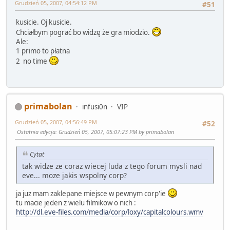
Grudzień 05, 2007, 04:54:12 PM
#51
kusicie. Oj kusicie.
Chciałbym pograć bo widzę że gra miodzio.
Ale:
1 primo to płatna
2 no time
primabolan
infusi0n
VIP
Grudzień 05, 2007, 04:56:49 PM
#52
Ostatnia edycja
: Grudzień 05, 2007, 05:07:23 PM by primabolan
Cytat
tak widze ze coraz wiecej luda z tego forum mysli nad
eve... moze jakis wspolny corp?
ja juz mam zaklepane miejsce w pewnym corp'ie
tu macie jeden z wielu filmikow o nich :
http://dl.eve-files.com/media/corp/loxy/capitalcolours.wmv