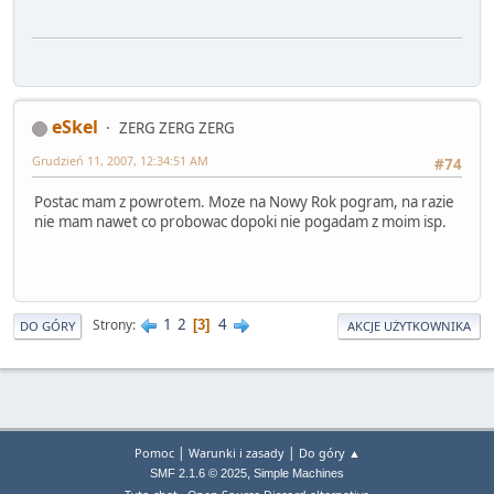
eSkel
ZERG ZERG ZERG
Grudzień 11, 2007, 12:34:51 AM
#74
Postac mam z powrotem. Moze na Nowy Rok pogram, na razie
nie mam nawet co probowac dopoki nie pogadam z moim isp.
1
2
4
Strony
3
DO GÓRY
AKCJE UŻYTKOWNIKA
|
|
Pomoc
Warunki i zasady
Do góry ▲
,
SMF 2.1.6 © 2025
Simple Machines