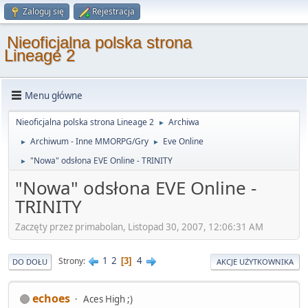
Zaloguj się
Rejestracja
Nieoficjalna polska strona
Lineage 2
Menu główne
Nieoficjalna polska strona Lineage 2
Archiwa
►
Archiwum - Inne MMORPG/Gry
Eve Online
►
►
"Nowa" odsłona EVE Online - TRINITY
►
"Nowa" odsłona EVE Online -
TRINITY
Zaczęty przez primabolan, Listopad 30, 2007, 12:06:31 AM
1
2
4
Strony
3
DO DOŁU
AKCJE UŻYTKOWNIKA
echoes
Aces High ;)