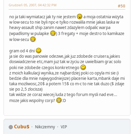
Grudzień 05, 2007, 04:42:32 PM
#50
no ja taki wymiatacz jak ty nie jestem
a moja ostatnia wizyta
w low-secu to nie byli npc-e tylko rozwalila mnie jakas laska w
heavy-assault ship zanim nawet zdazylem odpalic warpa
(wpadlismy w pulapke
) 3 fregaty + moje destro to kamikaze
w low-secu
gram od 4 dni
ja sie do was panowie odezwe,jak juz zdobede cruisera,jakies
doswiadczenie etc,mam juz tak w zyciu ze uwielbiam grac solo
poki nie zdobede czegos konkretnego
z moich kalkulacji wynika,ze najbardziej poki co opyla mi sie (i
bedzie dla mnie najwygodniejsze) placenie karta,mbank daje mi
taka mozliwosc,20$ a potem 15$ co m-c to nie tak duzo ($ zdaje
sie po 2,5 zlocisza)
tak widze ze coraz wiecej luda z tego forum mysli nad eve...
moze jakis wspolny corp?
:D
Cubu$
Nikczemny
VIP