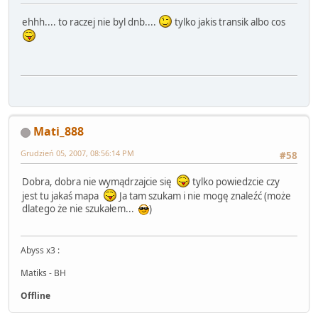
ehhh.... to raczej nie byl dnb....
tylko jakis transik albo cos
Mati_888
Grudzień 05, 2007, 08:56:14 PM
#58
Dobra, dobra nie wymądrzajcie się
tylko powiedzcie czy
jest tu jakaś mapa
Ja tam szukam i nie mogę znaleźć (może
dlatego że nie szukałem...
)
Abyss x3 :
Matiks - BH
Offline