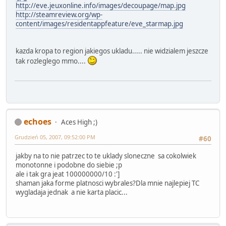
http://eve.jeuxonline.info/images/decoupage/map.jpg
http://steamreview.org/wp-
content/images/residentappfeature/eve_starmap.jpg
kazda kropa to region jakiegos ukladu..... nie widzialem jeszcze
tak rozleglego mmo....
echoes
Aces High ;)
Grudzień 05, 2007, 09:52:00 PM
#60
jakby na to nie patrzec to te uklady sloneczne sa cokolwiek
monotonne i podobne do siebie ;p
ale i tak gra jeat 100000000/10 :']
shaman jaka forme platnosci wybrales?Dla mnie najlepiej TC
wygladaja jednak a nie karta placic...