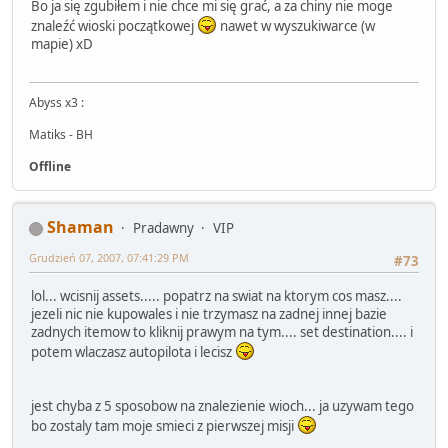
Bo ja się zgubiłem i nie chce mi się grać, a za chiny nie moge
znaleźć wioski początkowej
nawet w wyszukiwarce (w
mapie) xD
Abyss x3 :
Matiks - BH
Offline
Shaman
Pradawny
VIP
Grudzień 07, 2007, 07:41:29 PM
#73
lol... wcisnij assets..... popatrz na swiat na ktorym cos masz....
jezeli nic nie kupowales i nie trzymasz na zadnej innej bazie
zadnych itemow to kliknij prawym na tym.... set destination.... i
potem wlaczasz autopilota i lecisz
jest chyba z 5 sposobow na znalezienie wioch... ja uzywam tego
bo zostaly tam moje smieci z pierwszej misji