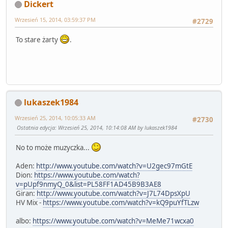
Dickert
Wrzesień 15, 2014, 03:59:37 PM
#2729
To stare żarty
.
lukaszek1984
Wrzesień 25, 2014, 10:05:33 AM
#2730
Ostatnia edycja
: Wrzesień 25, 2014, 10:14:08 AM by lukaszek1984
No to może muzyczka...
Aden:
http://www.youtube.com/watch?v=U2gec97mGtE
Dion:
https://www.youtube.com/watch?
v=pUpf9nmyQ_0&list=PL58FF1AD45B9B3AE8
Giran:
http://www.youtube.com/watch?v=J7L74DpsXpU
HV Mix -
https://www.youtube.com/watch?v=kQ9puYfTLzw
albo:
https://www.youtube.com/watch?v=MeMe71wcxa0