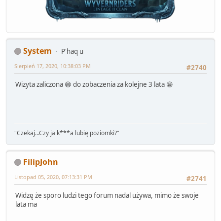
System
P'haq u
Sierpień 17, 2020, 10:38:03 PM
#2740
Wizyta zaliczona 😁 do zobaczenia za kolejne 3 lata 😁
"Czekaj...Czy ja k***a lubię poziomki?"
FilipJohn
Listopad 05, 2020, 07:13:31 PM
#2741
Widzę że sporo ludzi tego forum nadal używa, mimo że swoje
lata ma