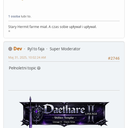
1 osoba
lubi to.
Stary Hermit farme miał. A czas sobie upływał i upływał.
=
Dev
Ryl to faja
Super Moderator
Maj 31, 2025, 10:02:24 AM
#2746
Pełnoletni topic 😆