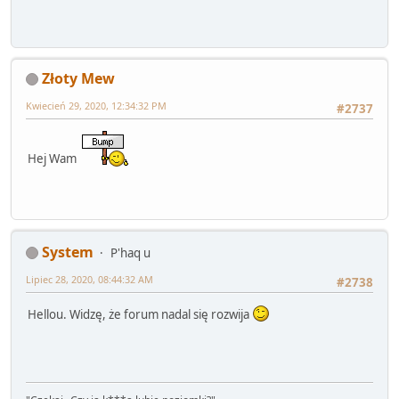
Złoty Mew
Kwiecień 29, 2020, 12:34:32 PM
#2737
Hej Wam
System
P'haq u
Lipiec 28, 2020, 08:44:32 AM
#2738
Hellou. Widzę, że forum nadal się rozwija