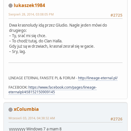
lukaszek1984
Sierpień 28, 2014, 03:08:05 PM
#2725
Dwa krasnoludy idą przez Gludio. Nagle jeden mówi do
drugiego:
– Ty, srać mi się chce.
– To chodź tutaj, do Clan Halla.
Gdy już są w drzwiach, krasnal zesrał się w gacie.
– Sry, lag.
LINEAGE ETERNAL FANSITE PL & FORUM -
http://lineage-eternal.pl/
FACEBOOK:
https://www.facebook.com/pages/lineage-
eternalpl/458152150909145
xColumbia
Wrzesień 03, 2014, 04:38:32 AM
#2726
yyyyyyyy Windows 7 a mam 8