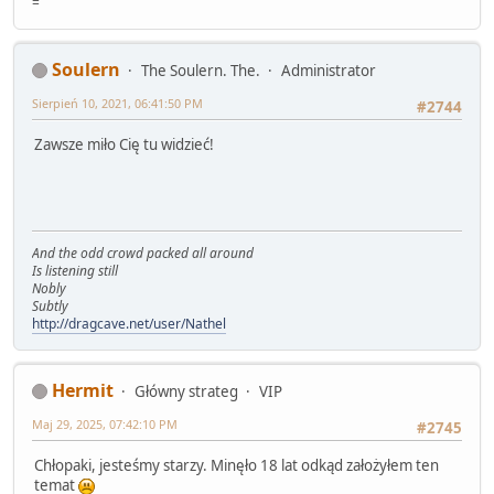
=
Soulern
The Soulern. The.
Administrator
Sierpień 10, 2021, 06:41:50 PM
#2744
Zawsze miło Cię tu widzieć!
And the odd crowd packed all around
Is listening still
Nobly
Subtly
http://dragcave.net/user/Nathel
Hermit
Główny strateg
VIP
Maj 29, 2025, 07:42:10 PM
#2745
Chłopaki, jesteśmy starzy. Minęło 18 lat odkąd założyłem ten
temat