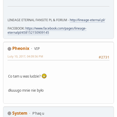
LINEAGE ETERNAL FANSITE PL & FORUM -
http://lineage-eternal.pl/
FACEBOOK:
https://www.facebook.com/pages/lineage-
eternalpl/458152150909145
Pheonix
VIP
Luty 10, 2017, 04:09:56 PM
#2731
Co tam u was ludzie?
dłuuugo mnie nie było
System
P'haq u