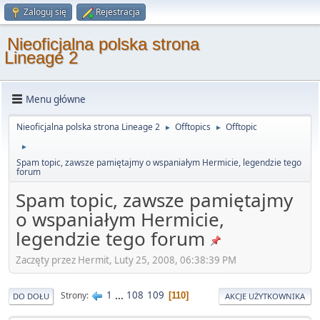
Zaloguj się
Rejestracja
Nieoficjalna polska strona
Lineage 2
Menu główne
Nieoficjalna polska strona Lineage 2
Offtopics
Offtopic
►
►
►
Spam topic, zawsze pamiętajmy o wspaniałym Hermicie, legendzie tego
forum
Spam topic, zawsze pamiętajmy
o wspaniałym Hermicie,
legendzie tego forum
Zaczęty przez Hermit, Luty 25, 2008, 06:38:39 PM
1
...
108
109
Strony
110
DO DOŁU
AKCJE UŻYTKOWNIKA