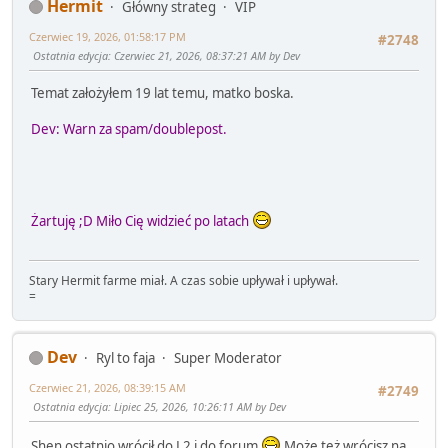
Hermit
Główny strateg
VIP
Czerwiec 19, 2026, 01:58:17 PM
#2748
Ostatnia edycja
: Czerwiec 21, 2026, 08:37:21 AM by Dev
Temat założyłem 19 lat temu, matko boska.
Dev: Warn za spam/doublepost.
Żartuję ;D Miło Cię widzieć po latach
Stary Hermit farme miał. A czas sobie upływał i upływał.
=
Dev
Ryl to faja
Super Moderator
Czerwiec 21, 2026, 08:39:15 AM
#2749
Ostatnia edycja
: Lipiec 25, 2026, 10:26:11 AM by Dev
Shen ostatnio wrócił do L2 i do forum
Może też wrócisz na