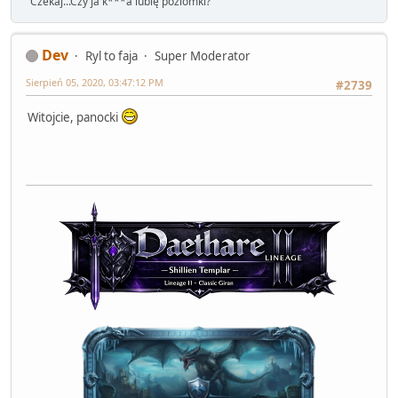
"Czekaj...Czy ja k***a lubię poziomki?"
Dev
Ryl to faja
Super Moderator
Sierpień 05, 2020, 03:47:12 PM
#2739
Witojcie, panocki