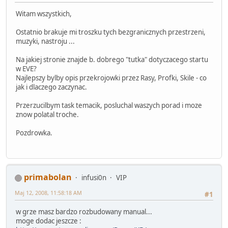
Witam wszystkich,
Ostatnio brakuje mi troszku tych bezgranicznych przestrzeni,
muzyki, nastroju ...
Na jakiej stronie znajde b. dobrego "tutka" dotyczacego startu
w EVE?
Najlepszy bylby opis przekrojowki przez Rasy, Profki, Skile - co
jak i dlaczego zaczynac.
Przerzucilbym task temacik, posluchal waszych porad i moze
znow polatal troche.
Pozdrowka.
primabolan
infusi0n
VIP
Maj 12, 2008, 11:58:18 AM
#1
w grze masz bardzo rozbudowany manual...
moge dodac jeszcze :