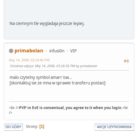
Na ciemnym tle wygladaja jeszcze lepiej.
primabolan
infusi0n
VIP
Maj 14, 2008, 03:24:46 PM
#6
Ostatnia edycja
: Maj 14, 2008, 03:26:56 PM by primabolan
malo czytelny symbol amarr'ow...
[skontaktuj sie ze mna w sprawie transferu postaci]
<br />
PVP in EvE is consentual, you agree to it when you login.
<br
/>
Strony
1
DO GÓRY
AKCJE UŻYTKOWNIKA