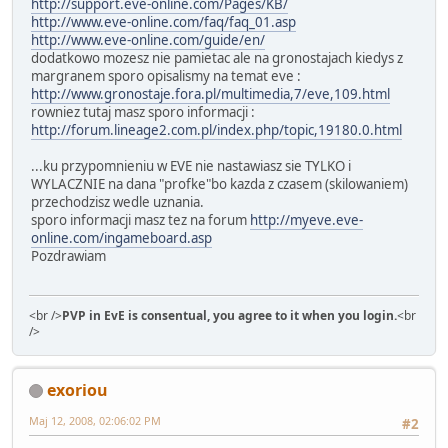
http://support.eve-online.com/Pages/KB/
http://www.eve-online.com/faq/faq_01.asp
http://www.eve-online.com/guide/en/
dodatkowo mozesz nie pamietac ale na gronostajach kiedys z
margranem sporo opisalismy na temat eve :
http://www.gronostaje.fora.pl/multimedia,7/eve,109.html
rowniez tutaj masz sporo informacji :
http://forum.lineage2.com.pl/index.php/topic,19180.0.html
...ku przypomnieniu w EVE nie nastawiasz sie TYLKO i
WYLACZNIE na dana "profke"bo kazda z czasem (skilowaniem)
przechodzisz wedle uznania.
sporo informacji masz tez na forum
http://myeve.eve-
online.com/ingameboard.asp
Pozdrawiam
<br />
PVP in EvE is consentual, you agree to it when you login.
<br
/>
exoriou
Maj 12, 2008, 02:06:02 PM
#2