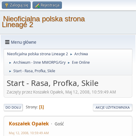
Zaloguj się
Rejestracja
Nieoficjalna polska strona
Lineage 2
Menu główne
Nieoficjalna polska strona Lineage 2
Archiwa
►
Archiwum - Inne MMORPG/Gry
Eve Online
►
►
Start - Rasa, Profka, Skile
►
Start - Rasa, Profka, Skile
Zaczęty przez Koszałek Opałek, Maj 12, 2008, 10:59:49 AM
Strony
1
DO DOŁU
AKCJE UŻYTKOWNIKA
Koszałek Opałek
Gość
Maj 12, 2008, 10:59:49 AM