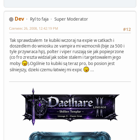
Dev
Ryl to faja
Super Moderator
Czerwiec 26, 2008, 12:42:19 PM
#12
Tak sprawdzalem te kubiki wczoraj na expie w catkach i
doszedlem do wniosku ze vampira mi wzmocnili (bije za 500 i
tyle przywraca hp), polter i viper ruszają sie jak popieprzone
(co fro zreszta widzial jak sobie stalem i targetowalem jego
moby
).Ogólnie to kubiki są teraz pro, bo posion jest
silniejszy, dzieki czemu łatwiej mi expic
...