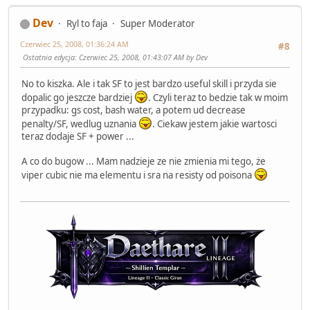
Dev
Ryl to faja
Super Moderator
Czerwiec 25, 2008, 01:36:24 AM
#8
Ostatnia edycja
: Czerwiec 25, 2008, 01:43:07 AM by Dev
No to kiszka. Ale i tak SF to jest bardzo useful skill i przyda sie
dopalic go jeszcze bardziej
. Czyli teraz to bedzie tak w moim
przypadku: gs cost, bash water, a potem ud decrease
penalty/SF, wedlug uznania
. Ciekaw jestem jakie wartosci
teraz dodaje SF + power ...
A co do bugow ... Mam nadzieje ze nie zmienia mi tego, że
viper cubic nie ma elementu i sra na resisty od poisona