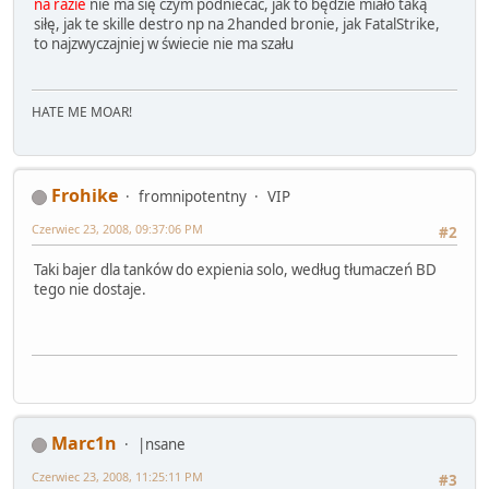
na razie
nie ma się czym podniecac, jak to będzie miało taką
siłę, jak te skille destro np na 2handed bronie, jak FatalStrike,
to najzwyczajniej w świecie nie ma szału
HATE ME MOAR!
Frohike
fromnipotentny
VIP
Czerwiec 23, 2008, 09:37:06 PM
#2
Taki bajer dla tanków do expienia solo, według tłumaczeń BD
tego nie dostaje.
Marc1n
|nsane
Czerwiec 23, 2008, 11:25:11 PM
#3