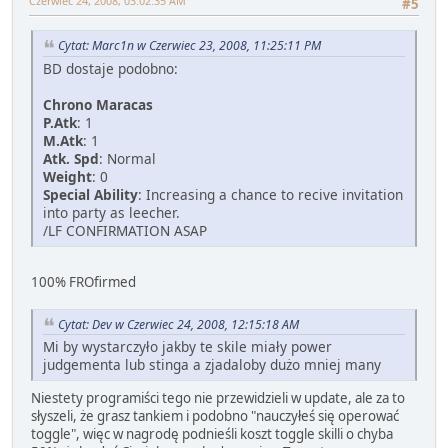
Czerwiec 24, 2008, 03:02:35 AM
#5
Cytat: Marc1n w Czerwiec 23, 2008, 11:25:11 PM
BD dostaje podobno:
Chrono Maracas
P.Atk
: 1
M.Atk
: 1
Atk. Spd
: Normal
Weight
: 0
Special Ability
: Increasing a chance to recive invitation
into party as leecher.
/LF CONFIRMATION ASAP
100% FROfirmed
Cytat: Dev w Czerwiec 24, 2008, 12:15:18 AM
Mi by wystarczyło jakby te skile miały power
judgementa lub stinga a zjadaloby dużo mniej many
Niestety programiści tego nie przewidzieli w update, ale za to
słyszeli, że grasz tankiem i podobno "nauczyłeś się operować
toggle", więc w nagrodę podnieśli koszt toggle skilli o chyba