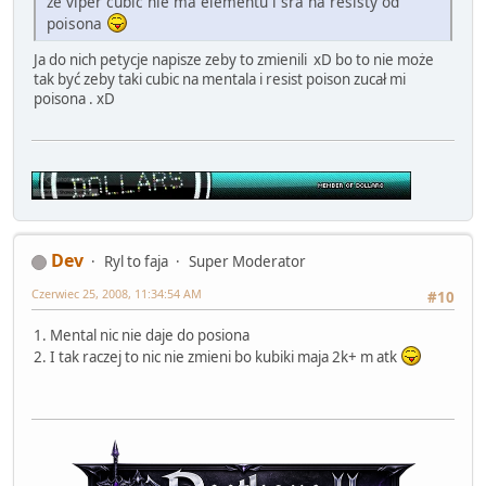
że viper cubic nie ma elementu i sra na resisty od
poisona
Ja do nich petycje napisze zeby to zmienili xD bo to nie może
tak być zeby taki cubic na mentala i resist poison zucał mi
poisona . xD
Dev
Ryl to faja
Super Moderator
Czerwiec 25, 2008, 11:34:54 AM
#10
1. Mental nic nie daje do posiona
2. I tak raczej to nic nie zmieni bo kubiki maja 2k+ m atk