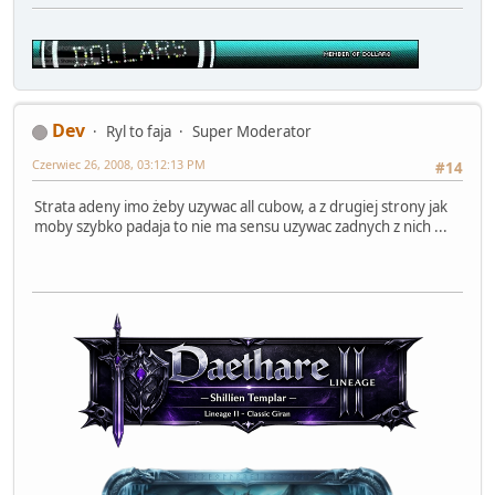
Dev
Ryl to faja
Super Moderator
Czerwiec 26, 2008, 03:12:13 PM
#14
Strata adeny imo żeby uzywac all cubow, a z drugiej strony jak
moby szybko padaja to nie ma sensu uzywac zadnych z nich ...