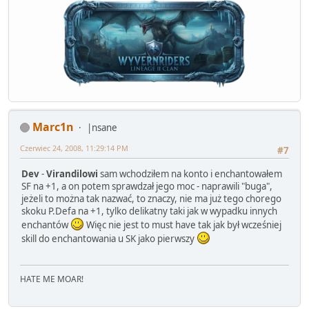
Marc1n
|nsane
Czerwiec 24, 2008, 11:29:14 PM
#7
Dev
-
Virandilowi
sam wchodziłem na konto i enchantowałem
SF na +1, a on potem sprawdzał jego moc - naprawili "buga",
jeżeli to można tak nazwać, to znaczy, nie ma już tego chorego
skoku P.Defa na +1, tylko delikatny taki jak w wypadku innych
enchantów
Więc nie jest to must have tak jak był wcześniej
skill do enchantowania u SK jako pierwszy
HATE ME MOAR!