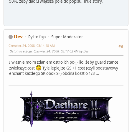
50%, żeby dać Ci większe pole do popisu. True story.
Dev
Ryl to faja
Super Moderator
Czerwiec 24, 2008, 03:14:48 AM
#6
Ostatnia edycja
: Czerwiec 24, 2008, 03:17:02 AM by Dev
I wlasnie moim zdaniem ostro ich po-_-'iło, żeby guard stance
zwiekszyc cost
Tyle lepiej ze GS +1 cost (czyli podstawowy
enchant kazdego SK obok SF) obcina koszt o 1/3 ...