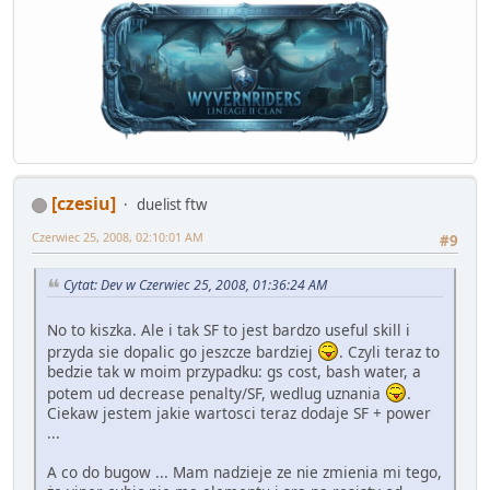
[czesiu]
duelist ftw
Czerwiec 25, 2008, 02:10:01 AM
#9
Cytat: Dev w Czerwiec 25, 2008, 01:36:24 AM
No to kiszka. Ale i tak SF to jest bardzo useful skill i
przyda sie dopalic go jeszcze bardziej
. Czyli teraz to
bedzie tak w moim przypadku: gs cost, bash water, a
potem ud decrease penalty/SF, wedlug uznania
.
Ciekaw jestem jakie wartosci teraz dodaje SF + power
...
A co do bugow ... Mam nadzieje ze nie zmienia mi tego,