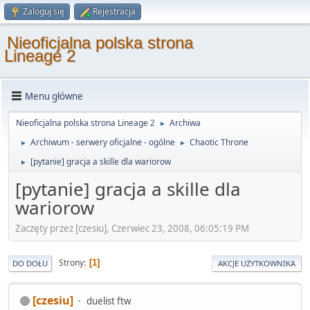
Zaloguj się
Rejestracja
Nieoficjalna polska strona
Lineage 2
Menu główne
Nieoficjalna polska strona Lineage 2
Archiwa
►
Archiwum - serwery oficjalne - ogólne
Chaotic Throne
►
►
[pytanie] gracja a skille dla wariorow
►
[pytanie] gracja a skille dla
wariorow
Zaczęty przez [czesiu], Czerwiec 23, 2008, 06:05:19 PM
Strony
1
DO DOŁU
AKCJE UŻYTKOWNIKA
[czesiu]
duelist ftw