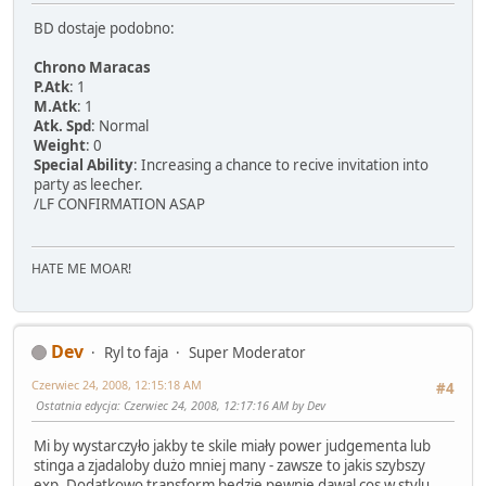
BD dostaje podobno:
Chrono Maracas
P.Atk
: 1
M.Atk
: 1
Atk. Spd
: Normal
Weight
: 0
Special Ability
: Increasing a chance to recive invitation into
party as leecher.
/LF CONFIRMATION ASAP
HATE ME MOAR!
Dev
Ryl to faja
Super Moderator
Czerwiec 24, 2008, 12:15:18 AM
#4
Ostatnia edycja
: Czerwiec 24, 2008, 12:17:16 AM by Dev
Mi by wystarczyło jakby te skile miały power judgementa lub
stinga a zjadaloby dużo mniej many - zawsze to jakis szybszy
exp. Dodatkowo transform bedzie pewnie dawal cos w stylu