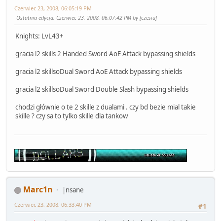
Czerwiec 23, 2008, 06:05:19 PM
Ostatnia edycja
: Czerwiec 23, 2008, 06:07:42 PM by [czesiu]
Knights: LvL43+
gracia l2 skills 2 Handed Sword AoE Attack bypassing shields
gracia l2 skillsoDual Sword AoE Attack bypassing shields
gracia l2 skillsoDual Sword Double Slash bypassing shields
chodzi głównie o te 2 skille z dualami . czy bd bezie mial takie
skille ? czy sa to tylko skille dla tankow
Marc1n
|nsane
Czerwiec 23, 2008, 06:33:40 PM
#1