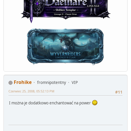
Frohike
fromnipotentny
VIP
Czerwiec 25, 2008, 05:52:13 PM
#11
I można je dodatkowo enchantować na power