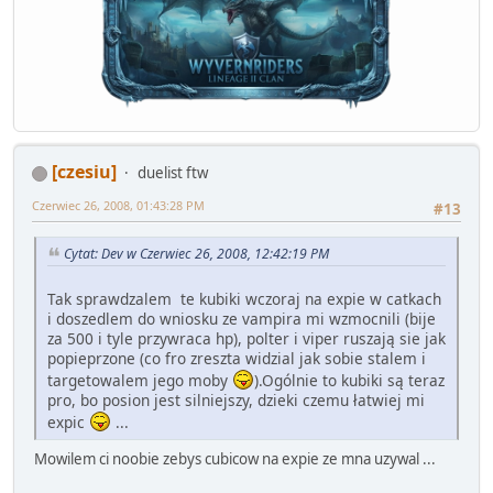
[czesiu]
duelist ftw
Czerwiec 26, 2008, 01:43:28 PM
#13
Cytat: Dev w Czerwiec 26, 2008, 12:42:19 PM
Tak sprawdzalem te kubiki wczoraj na expie w catkach
i doszedlem do wniosku ze vampira mi wzmocnili (bije
za 500 i tyle przywraca hp), polter i viper ruszają sie jak
popieprzone (co fro zreszta widzial jak sobie stalem i
targetowalem jego moby
).Ogólnie to kubiki są teraz
pro, bo posion jest silniejszy, dzieki czemu łatwiej mi
expic
...
Mowilem ci noobie zebys cubicow na expie ze mna uzywal ...