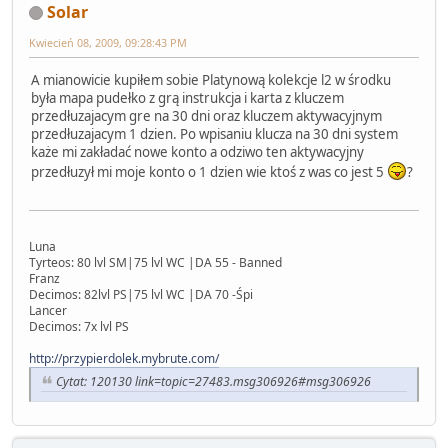
Solar
Kwiecień 08, 2009, 09:28:43 PM
A mianowicie kupiłem sobie Platynową kolekcje l2 w środku
była mapa pudełko z grą instrukcja i karta z kluczem
przedłuzajacym gre na 30 dni oraz kluczem aktywacyjnym
przedłuzajacym 1 dzien. Po wpisaniu klucza na 30 dni system
każe mi zakładać nowe konto a odziwo ten aktywacyjny
przedłuzył mi moje konto o 1 dzien wie ktoś z was co jest 5
?
Luna
Tyrteos: 80 lvl SM|75 lvl WC |DA 55 - Banned
Franz
Decimos: 82lvl PS|75 lvl WC |DA 70 -Śpi
Lancer
Decimos: 7x lvl PS
http://przypierdolek.mybrute.com/
Cytat: 120130 link=topic=27483.msg306926#msg306926