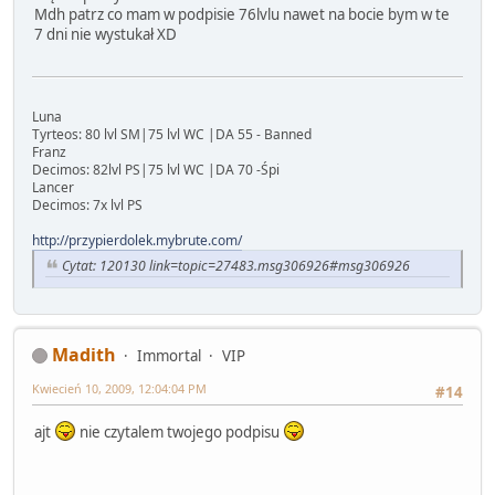
Mdh patrz co mam w podpisie 76lvlu nawet na bocie bym w te
7 dni nie wystukał XD
Luna
Tyrteos: 80 lvl SM|75 lvl WC |DA 55 - Banned
Franz
Decimos: 82lvl PS|75 lvl WC |DA 70 -Śpi
Lancer
Decimos: 7x lvl PS
http://przypierdolek.mybrute.com/
Cytat: 120130 link=topic=27483.msg306926#msg306926
Madith
Immortal
VIP
Kwiecień 10, 2009, 12:04:04 PM
#14
ajt
nie czytalem twojego podpisu