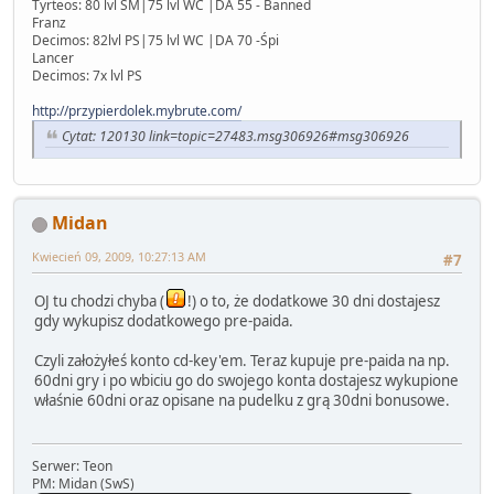
Tyrteos: 80 lvl SM|75 lvl WC |DA 55 - Banned
Franz
Decimos: 82lvl PS|75 lvl WC |DA 70 -Śpi
Lancer
Decimos: 7x lvl PS
http://przypierdolek.mybrute.com/
Cytat: 120130 link=topic=27483.msg306926#msg306926
Midan
Kwiecień 09, 2009, 10:27:13 AM
#7
OJ tu chodzi chyba (
!) o to, że dodatkowe 30 dni dostajesz
gdy wykupisz dodatkowego pre-paida.
Czyli założyłeś konto cd-key'em. Teraz kupuje pre-paida na np.
60dni gry i po wbiciu go do swojego konta dostajesz wykupione
właśnie 60dni oraz opisane na pudelku z grą 30dni bonusowe.
Serwer: Teon
PM: Midan (SwS)