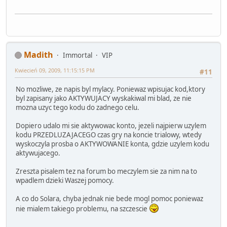
Madith
Immortal
VIP
Kwiecień 09, 2009, 11:15:15 PM
#11
No mozliwe, ze napis byl mylacy. Poniewaz wpisujac kod,ktory
byl zapisany jako AKTYWUJACY wyskakiwal mi blad, ze nie
mozna uzyc tego kodu do zadnego celu.
Dopiero udalo mi sie aktywowac konto, jezeli najpierw uzylem
kodu PRZEDLUZAJACEGO czas gry na koncie trialowy, wtedy
wyskoczyla prosba o AKTYWOWANIE konta, gdzie uzylem kodu
aktywujacego.
Zreszta pisalem tez na forum bo meczylem sie za nim na to
wpadlem dzieki Waszej pomocy.
A co do Solara, chyba jednak nie bede mogl pomoc poniewaz
nie mialem takiego problemu, na szczescie