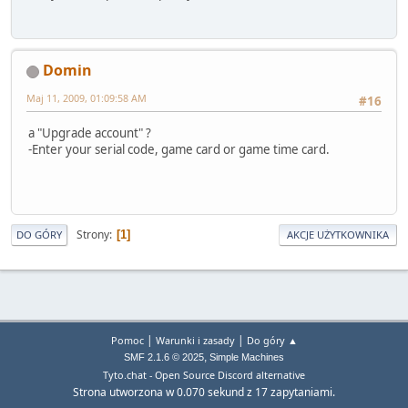
Domin
Maj 11, 2009, 01:09:58 AM
#16
a "Upgrade account" ?
-Enter your serial code, game card or game time card.
Strony
1
DO GÓRY
AKCJE UŻYTKOWNIKA
|
|
Pomoc
Warunki i zasady
Do góry ▲
,
SMF 2.1.6 © 2025
Simple Machines
Tyto.chat - Open Source Discord alternative
Strona utworzona w 0.070 sekund z 17 zapytaniami.