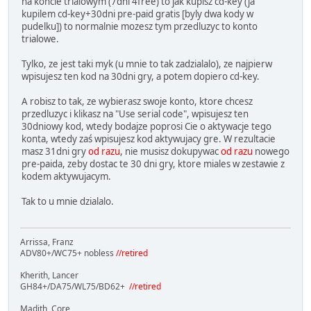
na koncie trialowym (7dni 4free) to jak kupisz cd-key (ja
kupilem cd-key+30dni pre-paid gratis [byly dwa kody w
pudelku]) to normalnie mozesz tym przedluzyc to konto
trialowe.
Tylko, ze jest taki myk (u mnie to tak zadzialalo), ze najpierw
wpisujesz ten kod na 30dni gry, a potem dopiero cd-key.
A robisz to tak, ze wybierasz swoje konto, ktore chcesz
przedluzyc i klikasz na "Use serial code", wpisujesz ten
30dniowy kod, wtedy bodajze poprosi Cie o aktywacje tego
konta, wtedy zaś wpisujesz kod aktywujacy gre. W rezultacie
masz 31dni gry
od razu
, nie musisz dokupywac
od razu
nowego
pre-paida, zeby dostac te 30 dni gry, ktore miales w zestawie z
kodem aktywujacym.
Tak to u mnie dzialalo.
Arrissa, Franz
ADV80+/WC75+ nobless
//retired
Kherith, Lancer
GH84+/DA75/WL75/BD62+
//retired
Madith, Core