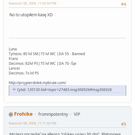
Kwiecień 08, 2009, 11:03:54 PM
#4
No to utopiłem kasę XD
Luna
Tyrteos: 80 lvl SM|75 lvl WC |DA 55 - Banned
Franz
Decimos: 82lvl PS|75 lvl WC |DA 70 -Śpi
Lancer
Decimos: 7x lvl PS
http://przypierdolek.mybrute.com/
Cytat: 120130 link=topic=27483.msg306926#msg306926
Frohike
fromnipotentny
VIP
Kwiecień 08, 2009, 11:11:26 PM
#5
Możesz sprzedać na allegro "cd-key us/eu 30 dni". Platynowa