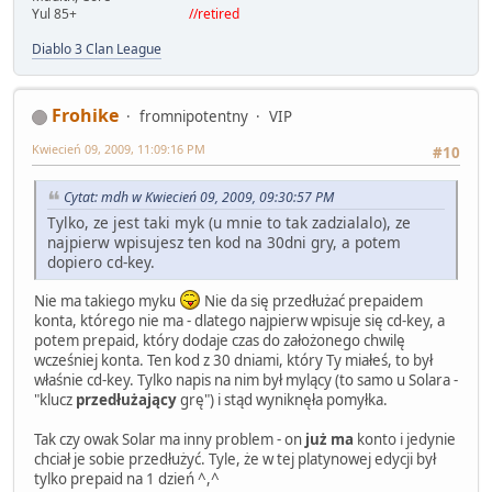
Yul 85+
//retired
Diablo 3 Clan League
Frohike
fromnipotentny
VIP
Kwiecień 09, 2009, 11:09:16 PM
#10
Cytat: mdh w Kwiecień 09, 2009, 09:30:57 PM
Tylko, ze jest taki myk (u mnie to tak zadzialalo), ze
najpierw wpisujesz ten kod na 30dni gry, a potem
dopiero cd-key.
Nie ma takiego myku
Nie da się przedłużać prepaidem
konta, którego nie ma - dlatego najpierw wpisuje się cd-key, a
potem prepaid, który dodaje czas do założonego chwilę
wcześniej konta. Ten kod z 30 dniami, który Ty miałeś, to był
właśnie cd-key. Tylko napis na nim był mylący (to samo u Solara -
"klucz
przedłużający
grę") i stąd wyniknęła pomyłka.
Tak czy owak Solar ma inny problem - on
już ma
konto i jedynie
chciał je sobie przedłużyć. Tyle, że w tej platynowej edycji był
tylko prepaid na 1 dzień ^,^