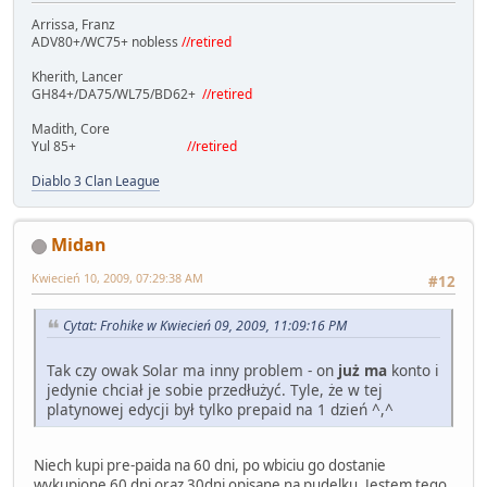
Arrissa, Franz
ADV80+/WC75+ nobless
//retired
Kherith, Lancer
GH84+/DA75/WL75/BD62+
//retired
Madith, Core
Yul 85+
//retired
Diablo 3 Clan League
Midan
Kwiecień 10, 2009, 07:29:38 AM
#12
Cytat: Frohike w Kwiecień 09, 2009, 11:09:16 PM
Tak czy owak Solar ma inny problem - on
już ma
konto i
jedynie chciał je sobie przedłużyć. Tyle, że w tej
platynowej edycji był tylko prepaid na 1 dzień ^,^
Niech kupi pre-paida na 60 dni, po wbiciu go dostanie
wykupione 60 dni oraz 30dni opisane na pudelku. Jestem tego