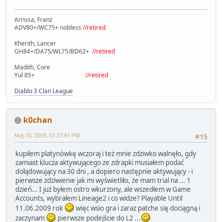
Arrissa, Franz
ADV80+/WC75+ nobless
//retired
Kherith, Lancer
GH84+/DA75/WL75/BD62+
//retired
Madith, Core
Yul 85+
//retired
Diablo 3 Clan League
k0chan
Maj 10, 2009, 01:37:41 PM
#15
kupiłem platynówkę wczoraj i też mnie zdziwko walnęło, gdy
zamiast klucza aktywującego ze zdrapki musiałem podać
dołądowujący na 30 dni , a dopiero następnie aktywujący - i
pierwsze zdziwienie jak mi wyświetliło, że mam trial na ... 1
dzień... I już byłem ostro wkurzony, ale wszedłem w Game
Accounts, wybrałem Lineage2 i co widze? Playable Until
11.06.2009 rok
więc wsio gra i zaraz patche się dociągną i
zaczynam
pierwsze podejście do L2 ...