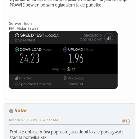
PRAWIE pewien bo sam ogladalem takie pudelko.
Serwer: Teon
PM: Midan (SwS)
Solar
Kwiecień 10, 2009, 08:42:32 AM
#13
Frohike dobrze mówi poprostu jakis debil to zile ponazywał i
stąd ta pomyłka XD