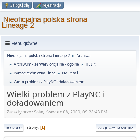
Zaloguj się
Rejestracja
Nieoficjalna polska strona
Lineage 2
Menu główne
Nieoficjalna polska strona Lineage 2
Archiwa
►
Archiwum - serwery oficjalne - ogólne
HELP!
►
►
Pomoc techniczna i inna
NA Retail
►
►
Wielki problem z PlayNC i doładowaniem
►
Wielki problem z PlayNC i
doładowaniem
Zaczęty przez Solar, Kwiecień 08, 2009, 09:28:43 PM
Strony
1
DO DOŁU
AKCJE UŻYTKOWNIKA