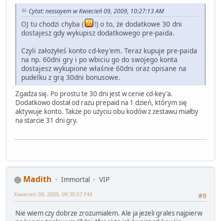
Cytat: nessayem w Kwiecień 09, 2009, 10:27:13 AM
OJ tu chodzi chyba (
!) o to, że dodatkowe 30 dni
dostajesz gdy wykupisz dodatkowego pre-paida.
Czyli założyłeś konto cd-key'em. Teraz kupuje pre-paida
na np. 60dni gry i po wbiciu go do swojego konta
dostajesz wykupione właśnie 60dni oraz opisane na
pudelku z grą 30dni bonusowe.
Zgadza się. Po prostu te 30 dni jest w cenie cd-key'a.
Dodatkowo dostał od razu prepaid na 1 dzień, którym się
aktywuje konto. Także po użyciu obu kodów z zestawu miałby
na starcie 31 dni gry.
Madith
Immortal
VIP
Kwiecień 09, 2009, 09:30:57 PM
#9
Nie wiem czy dobrze zrozumialem. Ale ja jezeli grales najpierw