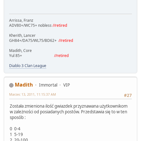
Arrissa, Franz
ADV80+/WC75+ nobless
//retired
Kherith, Lancer
GH84+/DA75/WL75/BD62+
//retired
Madith, Core
Yul 85+
//retired
Diablo 3 Clan League
Madith
Immortal
VIP
Marzec 13, 2011, 11:15:37 AM
#27
Została zmieniona ilość gwiazdek przyznawana użytkownikom
w zależności od posiadanych postów. Przedstawia się to w ten
sposób :
0 0-4
1 5-19
2 20-100