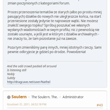
zmian poczynionych z kategoriami forum.
Proces przenoszenia tematów ze starych (albo po prostu mniej
pasujących) działów do nowych nie uległ jeszcze końca, na start
przeniesione zostały jedynie te najnowsze wątki. Nie możesz
znaleźć swojego topiku? Spróbuj poszukać we własnych
wysłanych wiadomościach w swym profilu; nic z pewnością nie
zostało usunięte, a jeśli jest w którym z działów archiwalnych -
nie znaczy to, że tam pozostanie już na zawsze.
Poza tym zmieniliśmy parę innych, mniej istotnych rzeczy. Sami
pewnie odkryjecie je gdzieś po drodze. Powodzenia!
And the odd crowd packed all around
Is listening still
Nobly
Subtly
http://dragcave.net/user/Nathel
Soulern
The Soulern. The.
Administrator
Grudzień 21, 2011, 04:52:18 PM
#43