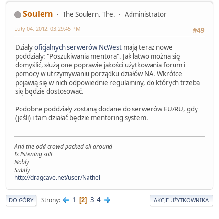
Soulern
The Soulern. The.
Administrator
Luty 04, 2012, 03:29:45 PM
#49
Działy
oficjalnych serwerów NcWest
mają teraz nowe
poddziały: "Poszukiwania mentora". Jak łatwo można się
domyślić, służą one poprawie jakości użytkowania forum i
pomocy w utrzymywaniu porządku działów NA. Wkrótce
pojawią się w nich odpowiednie regulaminy, do których trzeba
się będzie dostosować.
Podobne poddziały zostaną dodane do serwerów EU/RU, gdy
(jeśli) i tam działać będzie mentoring system.
And the odd crowd packed all around
Is listening still
Nobly
Subtly
http://dragcave.net/user/Nathel
1
3
4
Strony
2
DO GÓRY
AKCJE UŻYTKOWNIKA