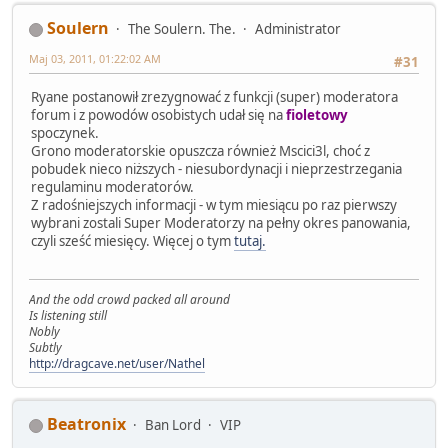
Soulern
The Soulern. The.
Administrator
Maj 03, 2011, 01:22:02 AM
#31
Ryane postanowił zrezygnować z funkcji (super) moderatora
forum i z powodów osobistych udał się na
fioletowy
spoczynek.
Grono moderatorskie opuszcza również Mscici3l, choć z
pobudek nieco niższych - niesubordynacji i nieprzestrzegania
regulaminu moderatorów.
Z radośniejszych informacji - w tym miesiącu po raz pierwszy
wybrani zostali Super Moderatorzy na pełny okres panowania,
czyli sześć miesięcy. Więcej o tym
tutaj.
And the odd crowd packed all around
Is listening still
Nobly
Subtly
http://dragcave.net/user/Nathel
Beatronix
Ban Lord
VIP