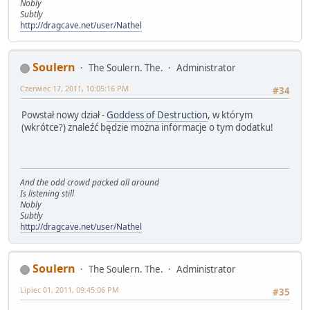
Nobly
Subtly
http://dragcave.net/user/Nathel
Soulern
The Soulern. The.
Administrator
Czerwiec 17, 2011, 10:05:16 PM
#34
Powstał nowy dział -
Goddess of Destruction
, w którym
(wkrótce?) znaleźć będzie można informacje o tym dodatku!
And the odd crowd packed all around
Is listening still
Nobly
Subtly
http://dragcave.net/user/Nathel
Soulern
The Soulern. The.
Administrator
Lipiec 01, 2011, 09:45:06 PM
#35