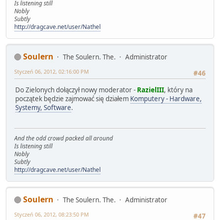
Is listening still
Nobly
Subtly
http://dragcave.net/user/Nathel
Soulern
The Soulern. The.
Administrator
Styczeń 06, 2012, 02:16:00 PM
#46
Do Zielonych dołączył nowy moderator -
RazielIII
, który na
początek będzie zajmować się działem
Komputery - Hardware,
Systemy, Software
.
And the odd crowd packed all around
Is listening still
Nobly
Subtly
http://dragcave.net/user/Nathel
Soulern
The Soulern. The.
Administrator
Styczeń 06, 2012, 08:23:50 PM
#47