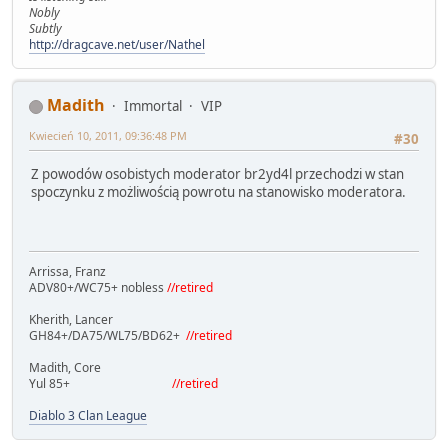
Nobly
Subtly
http://dragcave.net/user/Nathel
Madith
Immortal
VIP
Kwiecień 10, 2011, 09:36:48 PM
#30
Z powodów osobistych moderator br2yd4l przechodzi w stan
spoczynku z możliwością powrotu na stanowisko moderatora.
Arrissa, Franz
ADV80+/WC75+ nobless
//retired
Kherith, Lancer
GH84+/DA75/WL75/BD62+
//retired
Madith, Core
Yul 85+
//retired
Diablo 3 Clan League