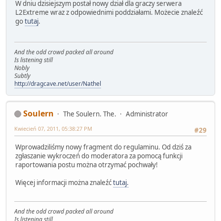
W dniu dzisiejszym postał nowy dział dla graczy serwera
L2Extreme wraz z odpowiednimi poddziałami. Możecie znaleźć
go
tutaj
.
And the odd crowd packed all around
Is listening still
Nobly
Subtly
http://dragcave.net/user/Nathel
Soulern
The Soulern. The.
Administrator
Kwiecień 07, 2011, 05:38:27 PM
#29
Wprowadziliśmy nowy fragment do regulaminu. Od dziś za
zgłaszanie wykroczeń do moderatora za pomocą funkcji
raportowania postu można otrzymać pochwały!
Więcej informacji można znaleźć
tutaj.
And the odd crowd packed all around
Is listening still