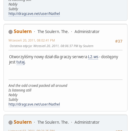
Nobly
Subtly
http://dragcave.net/user/Nathel
Soulern
The Soulern. The.
Administrator
Wrzesień 20, 2011, 08:02:41 PM
#37
Ostatnia edycja
: Wrzesień 20, 2011, 08:06:37 PM by Soulern
Otworzyliśmy nowy dział dla graczy serwera
L2.ws
- dostępny
jest
tutaj
.
And the odd crowd packed all around
Is listening still
Nobly
Subtly
http://dragcave.net/user/Nathel
Soulern
The Soulern. The.
Administrator
Listopad 02, 2011, 09:21:25 PM