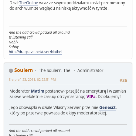
Dział
TheOnline
wraz ze swymi poddziałami został przeniesiony
do archiwum ze względu na niską aktywność w tymże.
And the odd crowd packed all around
Is listening still
Nobly
Subtly
http://dragcave.net/user/Nathel
Soulern
The Soulern. The.
Administrator
Sierpień 23, 2011, 02:22:51 PM
#36
Moderator
Matim
postanowił przejść na emeryturę i w zamian
za swe wieloletnie zasługi otrzymał rangę
VIPa
. Dziękujemy!
Jego obowiązki w dziale Własny Serwer przejmie
GenesiZ
,
który po przerwie powraca do ekipy moderatorskiej.
And the odd crowd packed all around
Is listening still