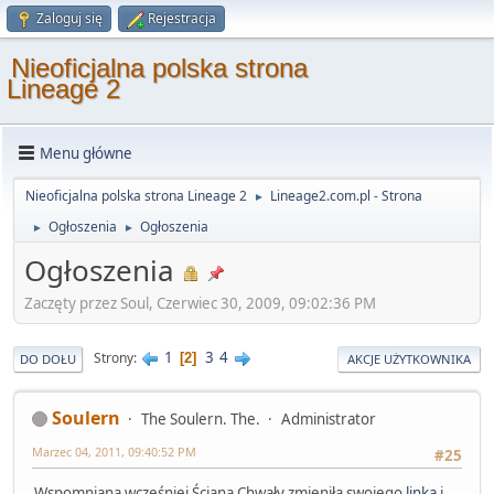
Zaloguj się
Rejestracja
Nieoficjalna polska strona
Lineage 2
Menu główne
Nieoficjalna polska strona Lineage 2
Lineage2.com.pl - Strona
►
Ogłoszenia
Ogłoszenia
►
►
Ogłoszenia
Zaczęty przez Soul, Czerwiec 30, 2009, 09:02:36 PM
1
3
4
Strony
2
DO DOŁU
AKCJE UŻYTKOWNIKA
Soulern
The Soulern. The.
Administrator
Marzec 04, 2011, 09:40:52 PM
#25
Wspomniana wcześniej Ściana Chwały zmieniła swojego
linka
i