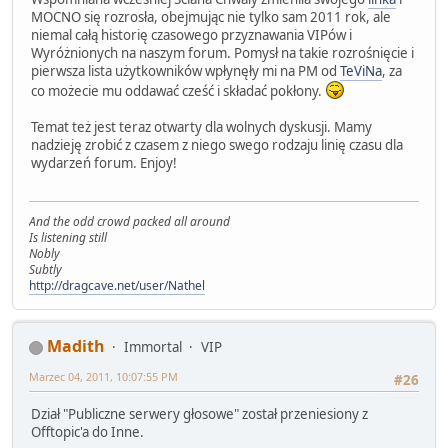
MOCNO się rozrosła, obejmując nie tylko sam 2011 rok, ale
niemal całą historię czasowego przyznawania VIPów i
Wyróżnionych na naszym forum. Pomysł na takie rozrośnięcie i
pierwsza lista użytkowników wpłynęły mi na PM od
TeViNa
, za
co możecie mu oddawać cześć i składać pokłony.
Temat też jest teraz otwarty dla wolnych dyskusji. Mamy
nadzieję zrobić z czasem z niego swego rodzaju linię czasu dla
wydarzeń forum. Enjoy!
And the odd crowd packed all around
Is listening still
Nobly
Subtly
http://dragcave.net/user/Nathel
Madith
Immortal
VIP
Marzec 04, 2011, 10:07:55 PM
#26
Dział "Publiczne serwery głosowe" został przeniesiony z
Offtopic'a do Inne.