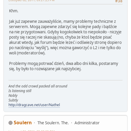
#38
Khm.
Jak już zapewne zauważyliście, mamy problemy techniczne z
serwerem. Mogą zapewne zdarzyć się kolejne pady i bądźcie
na nie przygotowani. Gdyby kogokolwiek to niepokoiło - niczyje
posty się raczej nie skasują (no, chyba że ktoś będzie pisać
akurat wtedy, jak forum będzie leżeć i odświeży stronę dopiero
po naciśnięciu "wyślij"), więc można gaworzyć o L2 i nie tylko do
woli (moderatorów).
Problemy mogą potrwać dzień, dwa albo dni kilka, postaramy
się, by było to rozwiązane jak najszybciej.
And the odd crowd packed all around
Is listening still
Nobly
Subtly
http://dragcave.net/user/Nathel
Soulern
The Soulern. The.
Administrator