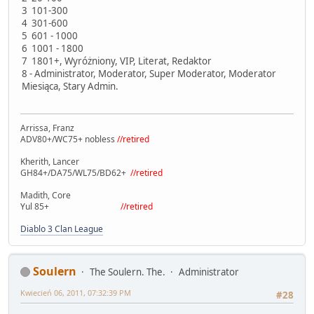
3 101-300
4 301-600
5 601 - 1000
6 1001 - 1800
7 1801+, Wyróżniony, VIP, Literat, Redaktor
8 - Administrator, Moderator, Super Moderator, Moderator
Miesiąca, Stary Admin.
Arrissa, Franz
ADV80+/WC75+ nobless
//retired
Kherith, Lancer
GH84+/DA75/WL75/BD62+
//retired
Madith, Core
Yul 85+
//retired
Diablo 3 Clan League
Soulern
The Soulern. The.
Administrator
Kwiecień 06, 2011, 07:32:39 PM
#28