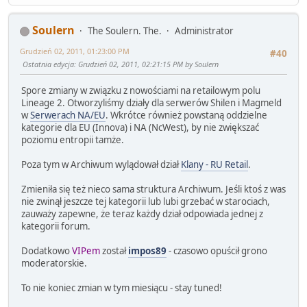
Soulern
The Soulern. The.
Administrator
Grudzień 02, 2011, 01:23:00 PM
#40
Ostatnia edycja
: Grudzień 02, 2011, 02:21:15 PM by Soulern
Spore zmiany w związku z nowościami na retailowym polu
Lineage 2. Otworzyliśmy działy dla serwerów Shilen i Magmeld
w
Serwerach NA/EU
. Wkrótce również powstaną oddzielne
kategorie dla EU (Innova) i NA (NcWest), by nie zwiększać
poziomu entropii tamże.
Poza tym w Archiwum wylądował dział
Klany - RU Retail
.
Zmieniła się też nieco sama struktura Archiwum. Jeśli ktoś z was
nie zwinął jeszcze tej kategorii lub lubi grzebać w starociach,
zauważy zapewne, że teraz każdy dział odpowiada jednej z
kategorii forum.
Dodatkowo
VIPem
został
impos89
- czasowo opuścił grono
moderatorskie.
To nie koniec zmian w tym miesiącu - stay tuned!