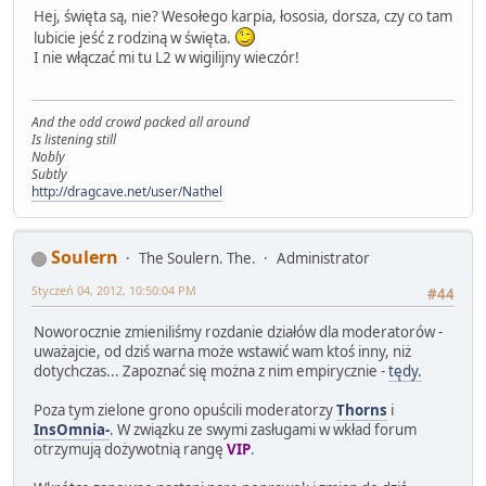
Hej, święta są, nie? Wesołego karpia, łososia, dorsza, czy co tam
lubicie jeść z rodziną w święta.
I nie włączać mi tu L2 w wigilijny wieczór!
And the odd crowd packed all around
Is listening still
Nobly
Subtly
http://dragcave.net/user/Nathel
Soulern
The Soulern. The.
Administrator
Styczeń 04, 2012, 10:50:04 PM
#44
Noworocznie zmieniliśmy rozdanie działów dla moderatorów -
uważajcie, od dziś warna może wstawić wam ktoś inny, niż
dotychczas... Zapoznać się można z nim empirycznie -
tędy.
Poza tym zielone grono opuścili moderatorzy
Thorns
i
InsOmnia-
. W związku ze swymi zasługami w wkład forum
otrzymują dożywotnią rangę
VIP
.