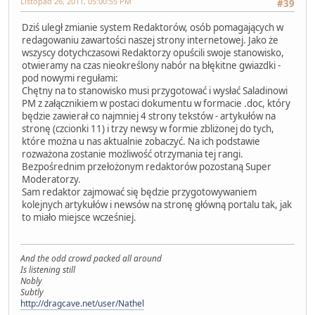
Listopad 26, 2011, 05:00:55 PM
#39
Dziś uległ zmianie system Redaktorów, osób pomagających w
redagowaniu zawartości naszej strony internetowej. Jako że
wszyscy dotychczasowi Redaktorzy opuścili swoje stanowisko,
otwieramy na czas nieokreślony nabór na błękitne gwiazdki -
pod nowymi regułami:
Chętny na to stanowisko musi przygotować i wysłać Saladinowi
PM z załącznikiem w postaci dokumentu w formacie .doc, który
będzie zawierał co najmniej 4 strony tekstów - artykułów na
stronę (czcionki 11) i trzy newsy w formie zbliżonej do tych,
które można u nas aktualnie zobaczyć. Na ich podstawie
rozważona zostanie możliwość otrzymania tej rangi.
Bezpośrednim przełożonym redaktorów pozostaną Super
Moderatorzy.
Sam redaktor zajmować się będzie przygotowywaniem
kolejnych artykułów i newsów na stronę główną portalu tak, jak
to miało miejsce wcześniej.
And the odd crowd packed all around
Is listening still
Nobly
Subtly
http://dragcave.net/user/Nathel