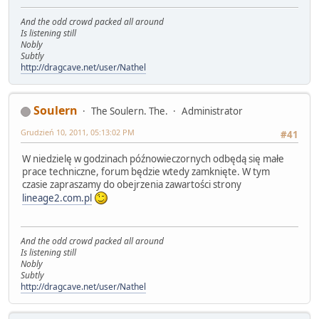
And the odd crowd packed all around
Is listening still
Nobly
Subtly
http://dragcave.net/user/Nathel
Soulern
The Soulern. The.
Administrator
Grudzień 10, 2011, 05:13:02 PM
#41
W niedzielę w godzinach późnowieczornych odbędą się małe
prace techniczne, forum będzie wtedy zamknięte. W tym
czasie zapraszamy do obejrzenia zawartości strony
lineage2.com.pl
And the odd crowd packed all around
Is listening still
Nobly
Subtly
http://dragcave.net/user/Nathel