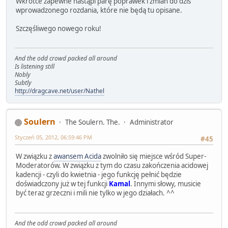
Wkrótce zapewne nastąpi parę poprawek i zmian do dziś
wprowadzonego rozdania, które nie będą tu opisane.
Szczęśliwego nowego roku!
And the odd crowd packed all around
Is listening still
Nobly
Subtly
http://dragcave.net/user/Nathel
Soulern
The Soulern. The.
Administrator
Styczeń 05, 2012, 06:59:46 PM
#45
W związku z
awansem Acida
zwolniło się miejsce wśród Super-
Moderatorów. W związku z tym do czasu zakończenia acidowej
kadencji - czyli do kwietnia - jego funkcję pełnić będzie
doświadczony już w tej funkcji
Kamal
. Innymi słowy, musicie
być teraz grzeczni i mili nie tylko w jego działach. ^^
And the odd crowd packed all around