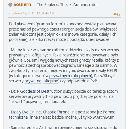
Soulern
The Soulern. The.
Administrator
Grudzień 12, 2011, 12:31:44 AM
#42
Pod płaszczem "prac na forum" ukończona została planowana
przez nas od pewnego czasu reorganizacja działów. Większość
zmian widoczna jest gołym okiem (nowe kategorie, działy i ich
położenie), ale kilka rzeczy może z początku uciec uwadze:
- Mamy teraz w zasadzie całkiem oddzielne działy dla serwerów
prywatnych i oficjalnych. Takie rozróżnienie motywowane było
głównie GoDem i wygodą nowych rzesz graczy retaila, którzy z
pewnością zechcą spróbować zagrać w Lineage 2 za darmo. W
związku z tym są teraz, między innymi, dwa różne działy HELP!
(w kategorii serwerów
prywatnych
i
oficjalnych
), Rasy/Klasy (
serwery
prywatne
,
oficjalne
) czy odpowiednie PvP.
- Dział
Goddess of Destruction
służyć będzie od teraz graczom
serwerów prywatnych - z pewnością prędzej czy później i na
"privach" pojawi się ten dodatek.
- Działy
Eve Online
,
Chaotic Throne
i niepotrzebna już
Pomoc
techniczna i inna
znaleźć będzie można już tylko w Archiwum.
- Sama kategoria Archiwum również zmieniła się stosownie do