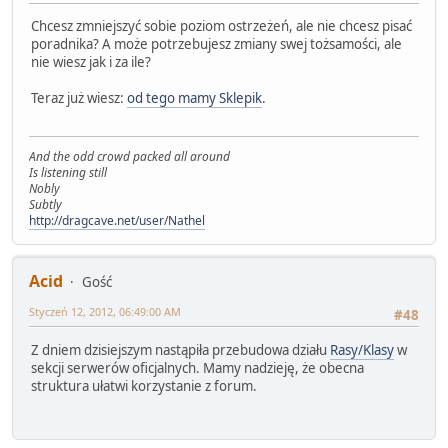
Chcesz zmniejszyć sobie poziom ostrzeżeń, ale nie chcesz pisać
poradnika? A może potrzebujesz zmiany swej tożsamości, ale
nie wiesz jak i za ile?
Teraz już wiesz:
od tego mamy Sklepik
.
And the odd crowd packed all around
Is listening still
Nobly
Subtly
http://dragcave.net/user/Nathel
Acid
Gość
Styczeń 12, 2012, 06:49:00 AM
#48
Z dniem dzisiejszym nastąpiła przebudowa działu
Rasy/Klasy
w
sekcji serwerów oficjalnych. Mamy nadzieję, że obecna
struktura ułatwi korzystanie z forum.