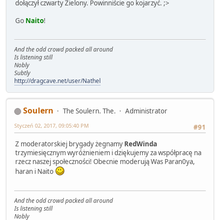
dołączył czwarty Zielony. Powinniście go kojarzyć. ;>
Go
Naito
!
And the odd crowd packed all around
Is listening still
Nobly
Subtly
http://dragcave.net/user/Nathel
Soulern
The Soulern. The.
Administrator
Styczeń 02, 2017, 09:05:40 PM
#91
Z moderatorskiej brygady żegnamy
RedWinda
trzymiesięcznym wyróżnieniem i dziękujemy za współpracę na
rzecz naszej społeczności! Obecnie moderują Was Paran0ya,
haran i Naito
And the odd crowd packed all around
Is listening still
Nobly