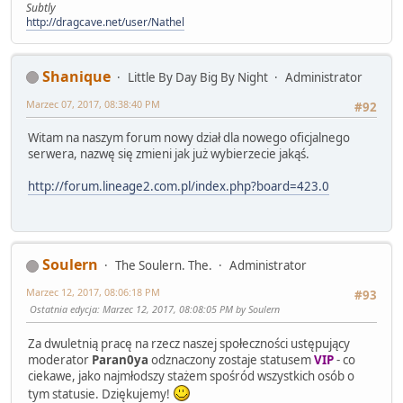
Subtly
http://dragcave.net/user/Nathel
Shanique
Little By Day Big By Night
Administrator
Marzec 07, 2017, 08:38:40 PM
#92
Witam na naszym forum nowy dział dla nowego oficjalnego
serwera, nazwę się zmieni jak już wybierzecie jakąś.
http://forum.lineage2.com.pl/index.php?board=423.0
Soulern
The Soulern. The.
Administrator
Marzec 12, 2017, 08:06:18 PM
#93
Ostatnia edycja
: Marzec 12, 2017, 08:08:05 PM by Soulern
Za dwuletnią pracę na rzecz naszej społeczności ustępujący
moderator
Paran0ya
odznaczony zostaje statusem
VIP
- co
ciekawe, jako najmłodszy stażem spośród wszystkich osób o
tym statusie. Dziękujemy!