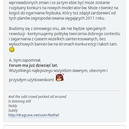
wprowadzonych zmian i co za tym idzie być może zostanie
rozpisany konkurs na nowych moderatorów. Może również na
kogoś do ogarniania fejsbuka, który też zdążył zardzewieć od
tych planów zagospodarowania sięgających 2011 roku.
Budzimy się z zimowego snu, ale nie będzie specjalnych
rewolucji - kontynuujemy politykę tworzenia dobrego contentu
i zagarniania z czasem wszelkich zainteresowanych, bez
wybuchowych bannerów na stronach konkurencji i takich tam.
A, bym zapomniał.
Forum ma już dziesięć lat.
Wszystkiego najlepszego wszystkim dawnym, obecnym i
przyszłym użytkownikom!
And the odd crowd packed all around
Is listening still
Nobly
Subtly
http://dragcave.net/user/Nathel