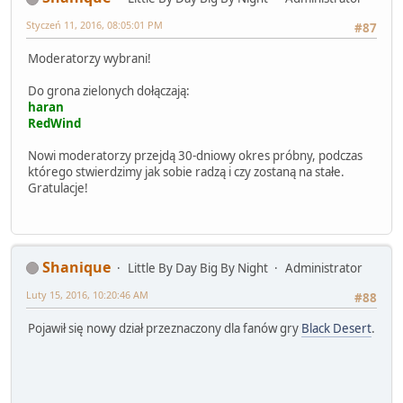
Styczeń 11, 2016, 08:05:01 PM
#87
Moderatorzy wybrani!
Do grona zielonych dołączają:
haran
RedWind
Nowi moderatorzy przejdą 30-dniowy okres próbny, podczas
którego stwierdzimy jak sobie radzą i czy zostaną na stałe.
Gratulacje!
Shanique
Little By Day Big By Night
Administrator
Luty 15, 2016, 10:20:46 AM
#88
Pojawił się nowy dział przeznaczony dla fanów gry
Black Desert
.