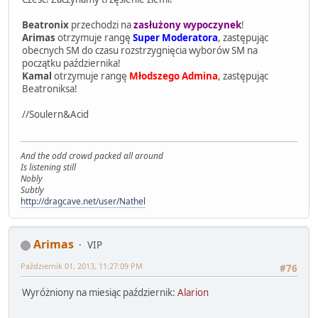
Beatronix
przechodzi na
zasłużony wypoczynek
!
Arimas
otrzymuje rangę
Super Moderatora
, zastępując
obecnych SM do czasu rozstrzygnięcia wyborów SM na
początku października!
Kamal
otrzymuje rangę
Młodszego Admina
, zastępując
Beatroniksa!
//Soulern&Acid
And the odd crowd packed all around
Is listening still
Nobly
Subtly
http://dragcave.net/user/Nathel
Arimas
VIP
Październik 01, 2013, 11:27:09 PM
#76
Wyróżniony na miesiąc październik:
Alarion