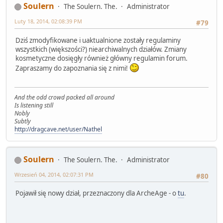
Soulern
The Soulern. The.
Administrator
Luty 18, 2014, 02:08:39 PM
#79
Dziś zmodyfikowane i uaktualnione zostały regulaminy
wszystkich (większości?) niearchiwalnych działów. Zmiany
kosmetyczne dosięgły również główny regulamin forum.
Zapraszamy do zapoznania się z nimi!
And the odd crowd packed all around
Is listening still
Nobly
Subtly
http://dragcave.net/user/Nathel
Soulern
The Soulern. The.
Administrator
Wrzesień 04, 2014, 02:07:31 PM
#80
Pojawił się nowy dział, przeznaczony dla ArcheAge - o
tu
.