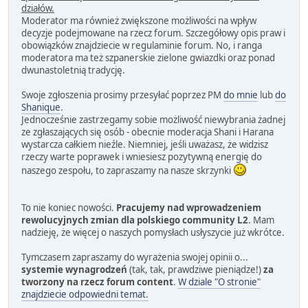
działów.
Moderator ma również zwiększone możliwości na wpływ
decyzje podejmowane na rzecz forum. Szczegółowy opis praw i
obowiązków znajdziecie w regulaminie forum. No, i ranga
moderatora ma też szpanerskie zielone gwiazdki oraz ponad
dwunastoletnią tradycję.
Swoje zgłoszenia prosimy przesyłać poprzez PM
do mnie
lub
do
Shanique
.
Jednocześnie zastrzegamy sobie możliwość niewybrania żadnej
ze zgłaszających się osób - obecnie moderacja Shani i Harana
wystarcza całkiem nieźle. Niemniej, jeśli uważasz, że widzisz
rzeczy warte poprawek i wniesiesz pozytywną energię do
naszego zespołu, to zapraszamy na nasze skrzynki
To nie koniec nowości.
Pracujemy nad wprowadzeniem
rewolucyjnych zmian dla polskiego community L2
. Mam
nadzieję, że więcej o naszych pomysłach usłyszycie już wkrótce.
Tymczasem zapraszamy do wyrażenia swojej opinii o...
systemie wynagrodzeń
(tak, tak, prawdziwe pieniądze!)
za
tworzony na rzecz forum content
.
W dziale "O stronie"
znajdziecie odpowiedni temat.