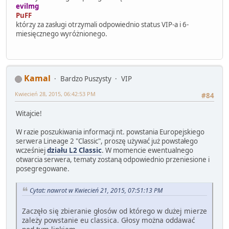
evilmg
PuFF
którzy za zasługi otrzymali odpowiednio status VIP-a i 6-
miesięcznego wyróżnionego.
Kamal
Bardzo Puszysty
VIP
Kwiecień 28, 2015, 06:42:53 PM
#84
Witajcie!
W razie poszukiwania informacji nt. powstania Europejskiego
serwera Lineage 2 "Classic", proszę używać już powstałego
wcześniej
działu L2 Classic
. W momencie ewentualnego
otwarcia serwera, tematy zostaną odpowiednio przeniesione i
posegregowane.
Cytat: nawrot w Kwiecień 21, 2015, 07:51:13 PM
Zaczęło się zbieranie głosów od którego w dużej mierze
zależy powstanie eu classica. Głosy można oddawać