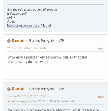
And the odd crowd packed all around
Is listening still
Nobly
Subtly
http://dragcave.net/user/Nathel
Kamal
Bardzo Puszysty
VIP
Wrzesień 05, 2014, 12:46:06 AM
#81
W związku z połączeniem serwerów, dział Lilith został
przeniesiony do archiwum.
Kamal
Bardzo Puszysty
VIP
Styczeń 09, 2015, 03:35:31 AM
#82
Ostatnia edycja
: Styczeń 09, 2015, 10:54:06 PM by Soulern
Na prośbę użytkowników został utworzony dział L2 Classic. W