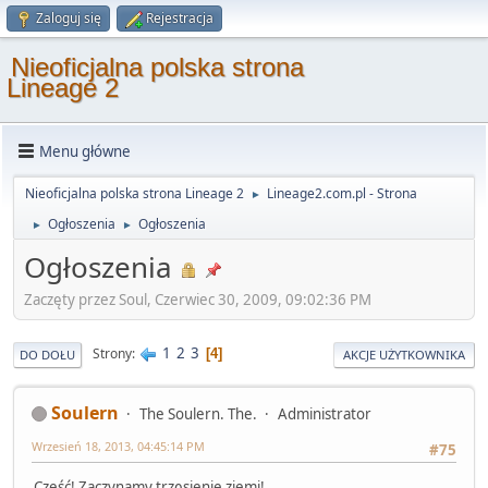
Zaloguj się
Rejestracja
Nieoficjalna polska strona
Lineage 2
Menu główne
Nieoficjalna polska strona Lineage 2
Lineage2.com.pl - Strona
►
Ogłoszenia
Ogłoszenia
►
►
Ogłoszenia
Zaczęty przez Soul, Czerwiec 30, 2009, 09:02:36 PM
1
2
3
Strony
4
DO DOŁU
AKCJE UŻYTKOWNIKA
Soulern
The Soulern. The.
Administrator
Wrzesień 18, 2013, 04:45:14 PM
#75
Cześć! Zaczynamy trzęsienie ziemi!