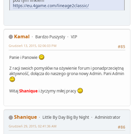
pod tym linkiem
https://eu.4game.com/lineage2classic/
Kamal
Bardzo Puszysty
VIP
Grudzień 13, 2015, 02:06:03 PM
#85
Panie i Panowie
Z racji swoich pomysłów na ożywienie forum i ponadprzeciętną
aktywność, dołącza do naszego grona nowy Admin. Pani Admin
Witaj
Shanique
i życzymy miłej pracy
Shanique
Little By Day Big By Night
Administrator
Grudzień 29, 2015, 02:41:36 AM
#86