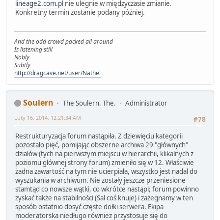
lineage2.com.pl
nie ulegnie w międzyczasie zmianie.
Konkretny termin zostanie podany później.
And the odd crowd packed all around
Is listening still
Nobly
Subtly
http://dragcave.net/user/Nathel
Soulern
The Soulern. The.
Administrator
Luty 16, 2014, 12:21:34 AM
#78
Restrukturyzacja forum nastąpiła. Z dziewięciu kategorii
pozostało pięć, pomijając obszerne archiwa 29 "głównych"
działów (tych na pierwszym miejscu w hierarchii, klikalnych z
poziomu głównej strony forum) zmieniło się w 12. Właściwie
żadna zawartość na tym nie ucierpiała, wszystko jest nadal do
wyszukania w archiwum. Nie zostały jeszcze przeniesione
stamtąd co nowsze wątki, co wkrótce nastąpi; forum powinno
zyskać także na stabilności (Sal coś knuje) i zażegnamy w ten
sposób ostatnio dosyć częste dołki serwera. Ekipa
moderatorska niedługo również przystosuje się do