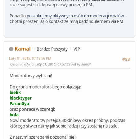
razie sugestii cd. lepszej nazwy proszę o PM.
Ponadto
poszukujemy aktywnych osób do moderacji działów
.
Chętni proszeni są o kontakt ze mną bądź Soulernem via PM
Kamal
Bardzo Puszysty
VIP
Luty 01, 2015, 07:19:56 PM
#83
Ostatnia edycja
: Luty 01, 2015, 07:57:29 PM by Kamal
Moderatorzy wybrani!
Do grona moderatorskiego dołączają:
bielik
blacktyger
Paran0ya
oraz powraca w szeregi:
bula
Nowi moderatorzy przejdą 30-dniowy okres próbny, podczas
którego stwierdzimy jak sobie radzą i czy zostaną na stałe.
Z naszymi szeregami pożegnali się: