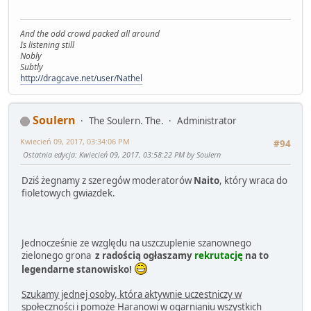
And the odd crowd packed all around
Is listening still
Nobly
Subtly
http://dragcave.net/user/Nathel
Soulern
The Soulern. The.
Administrator
Kwiecień 09, 2017, 03:34:06 PM
#94
Ostatnia edycja
: Kwiecień 09, 2017, 03:58:22 PM by Soulern
Dziś żegnamy z szeregów moderatorów
Naito
, który wraca do
fioletowych gwiazdek.
Jednocześnie ze względu na uszczuplenie szanownego
zielonego grona
z radością ogłaszamy
rekrutację
na to
legendarne stanowisko!
Szukamy jednej osoby, która aktywnie uczestniczy w
społeczności i pomoże Haranowi w ogarnianiu wszystkich