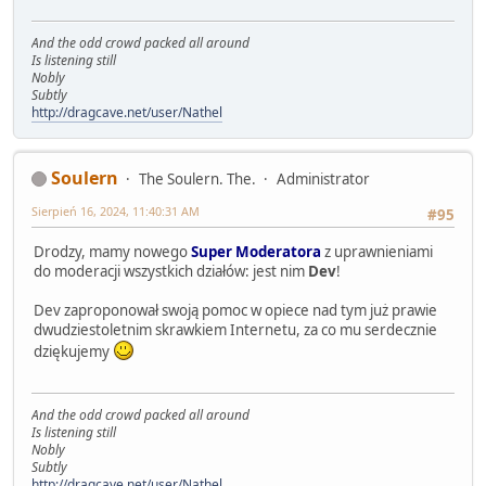
And the odd crowd packed all around
Is listening still
Nobly
Subtly
http://dragcave.net/user/Nathel
Soulern
The Soulern. The.
Administrator
Sierpień 16, 2024, 11:40:31 AM
#95
Drodzy, mamy nowego
Super Moderatora
z uprawnieniami
do moderacji wszystkich działów: jest nim
Dev
!
Dev zaproponował swoją pomoc w opiece nad tym już prawie
dwudziestoletnim skrawkiem Internetu, za co mu serdecznie
dziękujemy
And the odd crowd packed all around
Is listening still
Nobly
Subtly
http://dragcave.net/user/Nathel