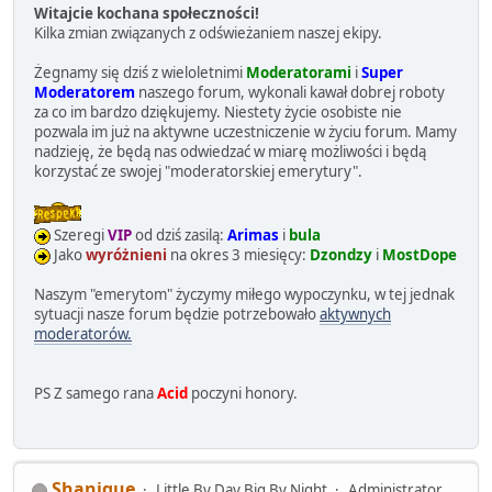
Witajcie kochana społeczności!
Kilka zmian związanych z odświeżaniem naszej ekipy.
Żegnamy się dziś z wieloletnimi
Moderatorami
i
Super
Moderatorem
naszego forum, wykonali kawał dobrej roboty
za co im bardzo dziękujemy. Niestety życie osobiste nie
pozwala im już na aktywne uczestniczenie w życiu forum. Mamy
nadzieję, że będą nas odwiedzać w miarę możliwości i będą
korzystać ze swojej "moderatorskiej emerytury".
Szeregi
VIP
od dziś zasilą:
Arimas
i
bula
Jako
wyróżnieni
na okres 3 miesięcy:
Dzondzy
i
MostDope
Naszym "emerytom" życzymy miłego wypoczynku, w tej jednak
sytuacji nasze forum będzie potrzebowało
aktywnych
moderatorów.
PS Z samego rana
Acid
poczyni honory.
Shanique
Little By Day Big By Night
Administrator