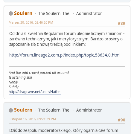
Soulern
The Soulern. The.
Administrator
Marzec 30, 2016, 02:46:20 PM
#89
Od dnia 6 kwietnia Regulamin forum ulegnie licznym zmianom -
zarówno technicznym, jak i merytorycznym. Bardzo prosimy o
zapoznanie się z nową treścią pod linkiem:
http://forum.lineage2.com.pl/index.php/topic,58634.0.html
And the odd crowd packed all around
Is listening still
Nobly
Subtly
http://dragcave.net/user/Nathel
Soulern
The Soulern. The.
Administrator
Listopad 16, 2016, 09:21:39 PM
#90
Dziś do zespołu moderatorskiego, który ogarnia całe forum