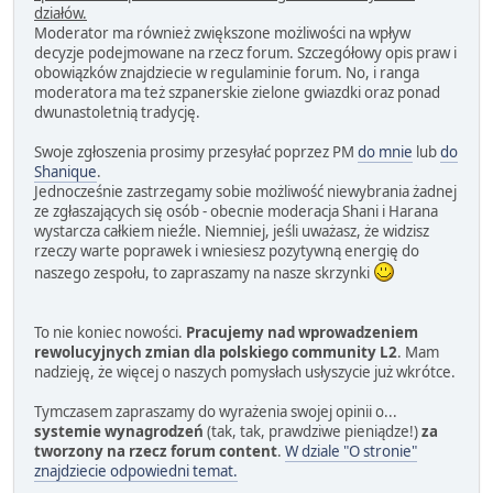
działów.
Moderator ma również zwiększone możliwości na wpływ
decyzje podejmowane na rzecz forum. Szczegółowy opis praw i
obowiązków znajdziecie w regulaminie forum. No, i ranga
moderatora ma też szpanerskie zielone gwiazdki oraz ponad
dwunastoletnią tradycję.
Swoje zgłoszenia prosimy przesyłać poprzez PM
do mnie
lub
do
Shanique
.
Jednocześnie zastrzegamy sobie możliwość niewybrania żadnej
ze zgłaszających się osób - obecnie moderacja Shani i Harana
wystarcza całkiem nieźle. Niemniej, jeśli uważasz, że widzisz
rzeczy warte poprawek i wniesiesz pozytywną energię do
naszego zespołu, to zapraszamy na nasze skrzynki
To nie koniec nowości.
Pracujemy nad wprowadzeniem
rewolucyjnych zmian dla polskiego community L2
. Mam
nadzieję, że więcej o naszych pomysłach usłyszycie już wkrótce.
Tymczasem zapraszamy do wyrażenia swojej opinii o...
systemie wynagrodzeń
(tak, tak, prawdziwe pieniądze!)
za
tworzony na rzecz forum content
.
W dziale "O stronie"
znajdziecie odpowiedni temat.