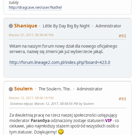
Subtly
http://dragcave.net/user/Nathel
Shanique
Little By Day Big By Night
Administrator
Marzec 07, 2017, 08:38:40 PM
#92
Witam na naszym forum nowy dział dla nowego oficjalnego
serwera, nazwę się zmieni jak już wybierzecie jakąś.
http://forum.lineage2.com.pl/index.php?board=423.0
Soulern
The Soulern. The.
Administrator
Marzec 12, 2017, 08:06:18 PM
#93
Ostatnia edycja
: Marzec 12, 2017, 08:08:05 PM by Soulern
Za dwuletnią pracę na rzecz naszej społeczności ustępujący
moderator
Paran0ya
odznaczony zostaje statusem
VIP
- co
ciekawe, jako najmłodszy stażem spośród wszystkich osób o
tym statusie. Dziękujemy!