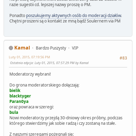
razie sugestii cd. lepszej nazwy proszę o PM.
Ponadto
poszukujemy aktywnych osób do moderacji działów
.
Chętni proszeni są o kontakt ze mną bądź Soulernem via PM
Kamal
Bardzo Puszysty
VIP
Luty 01, 2015, 07:19:56 PM
#83
Ostatnia edycja
: Luty 01, 2015, 07:57:29 PM by Kamal
Moderatorzy wybrani!
Do grona moderatorskiego dołączają:
bielik
blacktyger
Paran0ya
oraz powraca w szeregi:
bula
Nowi moderatorzy przejdą 30-dniowy okres próbny, podczas
którego stwierdzimy jak sobie radzą i czy zostaną na stałe.
Z naszymi szeregami pożegnali się: