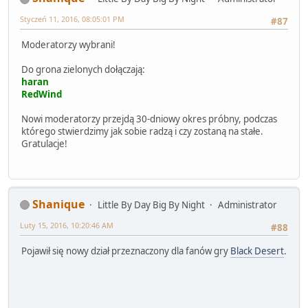
Styczeń 11, 2016, 08:05:01 PM
#87
Moderatorzy wybrani!
Do grona zielonych dołączają:
haran
RedWind
Nowi moderatorzy przejdą 30-dniowy okres próbny, podczas
którego stwierdzimy jak sobie radzą i czy zostaną na stałe.
Gratulacje!
Shanique
Little By Day Big By Night
Administrator
Luty 15, 2016, 10:20:46 AM
#88
Pojawił się nowy dział przeznaczony dla fanów gry
Black Desert
.