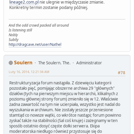
lineage2.com.pl
nie ulegnie w międzyczasie zmianie.
Konkretny termin zostanie podany później.
And the odd crowd packed all around
Is listening still
Nobly
Subtly
http://dragcave.net/user/Nathel
Soulern
The Soulern. The.
Administrator
Luty 16, 2014, 12:21:34 AM
#78
Restrukturyzacja forum nastąpiła. Z dziewięciu kategorii
pozostało pięć, pomijając obszerne archiwa 29 "głównych"
działów (tych na pierwszym miejscu w hierarchii, klikalnych z
poziomu głównej strony forum) zmieniło się w 12. Właściwie
żadna zawartość na tym nie ucierpiała, wszystko jest nadal do
wyszukania w archiwum. Nie zostały jeszcze przeniesione
stamtąd co nowsze wątki, co wkrótce nastąpi; forum powinno
zyskać także na stabilności (Sal coś knuje) i zażegnamy w ten
sposób ostatnio dosyć częste dołki serwera. Ekipa
moderatorska niedługo również przystosuje się do