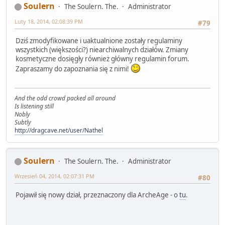
Soulern
The Soulern. The.
Administrator
Luty 18, 2014, 02:08:39 PM
#79
Dziś zmodyfikowane i uaktualnione zostały regulaminy
wszystkich (większości?) niearchiwalnych działów. Zmiany
kosmetyczne dosięgły również główny regulamin forum.
Zapraszamy do zapoznania się z nimi!
And the odd crowd packed all around
Is listening still
Nobly
Subtly
http://dragcave.net/user/Nathel
Soulern
The Soulern. The.
Administrator
Wrzesień 04, 2014, 02:07:31 PM
#80
Pojawił się nowy dział, przeznaczony dla ArcheAge - o
tu
.