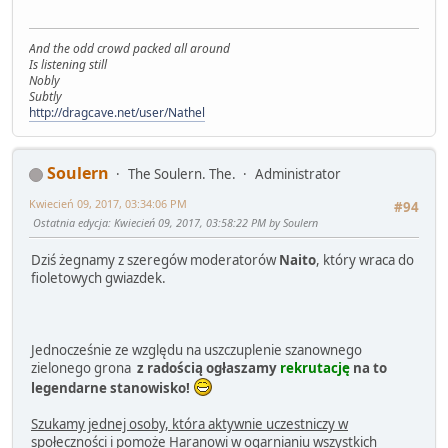
And the odd crowd packed all around
Is listening still
Nobly
Subtly
http://dragcave.net/user/Nathel
Soulern
The Soulern. The.
Administrator
Kwiecień 09, 2017, 03:34:06 PM
#94
Ostatnia edycja
: Kwiecień 09, 2017, 03:58:22 PM by Soulern
Dziś żegnamy z szeregów moderatorów
Naito
, który wraca do
fioletowych gwiazdek.
Jednocześnie ze względu na uszczuplenie szanownego
zielonego grona
z radością ogłaszamy
rekrutację
na to
legendarne stanowisko!
Szukamy jednej osoby, która aktywnie uczestniczy w
społeczności i pomoże Haranowi w ogarnianiu wszystkich