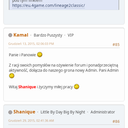
pod tym linkiem
https://eu.4game.com/lineage2classic/
Kamal
Bardzo Puszysty
VIP
Grudzień 13, 2015, 02:06:03 PM
#85
Panie i Panowie
Z racji swoich pomysłów na ożywienie forum i ponadprzeciętną
aktywność, dołącza do naszego grona nowy Admin. Pani Admin
Witaj
Shanique
i życzymy miłej pracy
Shanique
Little By Day Big By Night
Administrator
Grudzień 29, 2015, 02:41:36 AM
#86