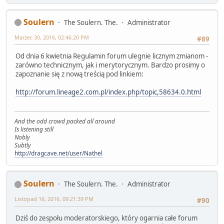
Soulern
The Soulern. The.
Administrator
Marzec 30, 2016, 02:46:20 PM
#89
Od dnia 6 kwietnia Regulamin forum ulegnie licznym zmianom -
zarówno technicznym, jak i merytorycznym. Bardzo prosimy o
zapoznanie się z nową treścią pod linkiem:
http://forum.lineage2.com.pl/index.php/topic,58634.0.html
And the odd crowd packed all around
Is listening still
Nobly
Subtly
http://dragcave.net/user/Nathel
Soulern
The Soulern. The.
Administrator
Listopad 16, 2016, 09:21:39 PM
#90
Dziś do zespołu moderatorskiego, który ogarnia całe forum