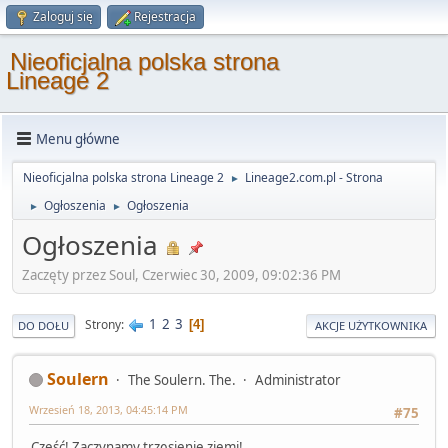
Zaloguj się
Rejestracja
Nieoficjalna polska strona
Lineage 2
Menu główne
Nieoficjalna polska strona Lineage 2
Lineage2.com.pl - Strona
►
Ogłoszenia
Ogłoszenia
►
►
Ogłoszenia
Zaczęty przez Soul, Czerwiec 30, 2009, 09:02:36 PM
1
2
3
Strony
4
DO DOŁU
AKCJE UŻYTKOWNIKA
Soulern
The Soulern. The.
Administrator
Wrzesień 18, 2013, 04:45:14 PM
#75
Cześć! Zaczynamy trzęsienie ziemi!