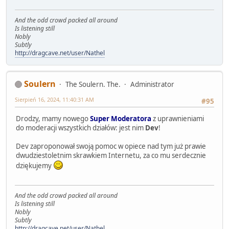
And the odd crowd packed all around
Is listening still
Nobly
Subtly
http://dragcave.net/user/Nathel
Soulern
The Soulern. The.
Administrator
Sierpień 16, 2024, 11:40:31 AM
#95
Drodzy, mamy nowego
Super Moderatora
z uprawnieniami
do moderacji wszystkich działów: jest nim
Dev
!
Dev zaproponował swoją pomoc w opiece nad tym już prawie
dwudziestoletnim skrawkiem Internetu, za co mu serdecznie
dziękujemy
And the odd crowd packed all around
Is listening still
Nobly
Subtly
http://dragcave.net/user/Nathel