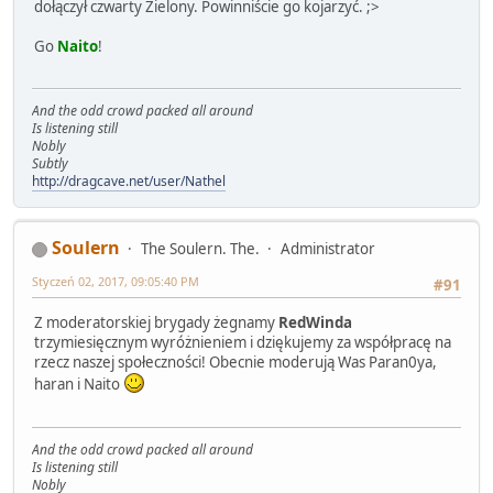
dołączył czwarty Zielony. Powinniście go kojarzyć. ;>
Go
Naito
!
And the odd crowd packed all around
Is listening still
Nobly
Subtly
http://dragcave.net/user/Nathel
Soulern
The Soulern. The.
Administrator
Styczeń 02, 2017, 09:05:40 PM
#91
Z moderatorskiej brygady żegnamy
RedWinda
trzymiesięcznym wyróżnieniem i dziękujemy za współpracę na
rzecz naszej społeczności! Obecnie moderują Was Paran0ya,
haran i Naito
And the odd crowd packed all around
Is listening still
Nobly