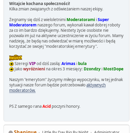
Witajcie kochana społeczności!
Kilka zmian związanych z odświeżaniem naszej ekipy.
Żegnamy się dziś z wieloletnimi
Moderatorami
i
Super
Moderatorem
naszego forum, wykonali kawał dobrej roboty
za co im bardzo dziękujemy. Niestety życie osobiste nie
pozwala im już na aktywne uczestniczenie w życiu forum. Mamy
nadzieję, że będą nas odwiedzać w miarę możliwości i będą
korzystać ze swojej "moderatorskiej emerytury".
Szeregi
VIP
od dziś zasilą:
Arimas
i
bula
Jako
wyróżnieni
na okres 3 miesięcy:
Dzondzy
i
MostDope
Naszym "emerytom" życzymy miłego wypoczynku, w tej jednak
sytuacji nasze forum będzie potrzebowało
aktywnych
moderatorów.
PS Z samego rana
Acid
poczyni honory.
Shanique
Little By Day Big By Night
Administrator