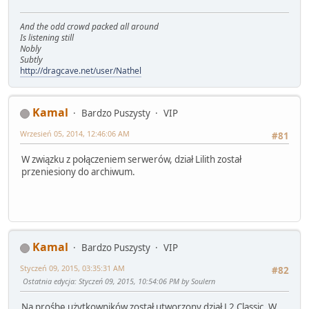
And the odd crowd packed all around
Is listening still
Nobly
Subtly
http://dragcave.net/user/Nathel
Kamal
Bardzo Puszysty
VIP
Wrzesień 05, 2014, 12:46:06 AM
#81
W związku z połączeniem serwerów, dział Lilith został
przeniesiony do archiwum.
Kamal
Bardzo Puszysty
VIP
Styczeń 09, 2015, 03:35:31 AM
#82
Ostatnia edycja
: Styczeń 09, 2015, 10:54:06 PM by Soulern
Na prośbę użytkowników został utworzony dział L2 Classic. W