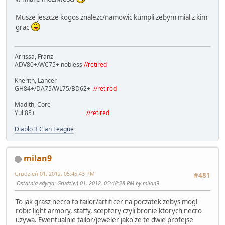
Musze jeszcze kogos znalezc/namowic kumpli zebym mial z kim
grac
Arrissa, Franz
ADV80+/WC75+ nobless
//retired
Kherith, Lancer
GH84+/DA75/WL75/BD62+
//retired
Madith, Core
Yul 85+
//retired
Diablo 3 Clan League
milan9
Grudzień 01, 2012, 05:45:43 PM
#481
Ostatnia edycja
: Grudzień 01, 2012, 05:48:28 PM by milan9
To jak grasz necro to tailor/artificer na poczatek zebys mogl
robic light armory, staffy, sceptery czyli bronie ktorych necro
uzywa. Ewentualnie tailor/jeweler jako ze te dwie profejse