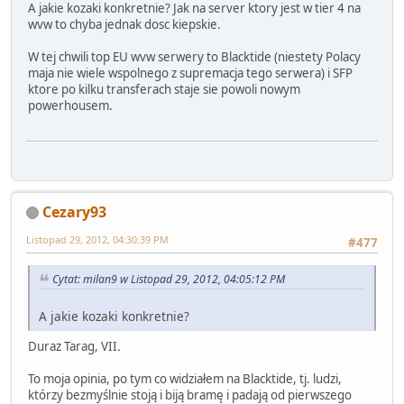
A jakie kozaki konkretnie? Jak na server ktory jest w tier 4 na
wvw to chyba jednak dosc kiepskie.
W tej chwili top EU wvw serwery to Blacktide (niestety Polacy
maja nie wiele wspolnego z supremacja tego serwera) i SFP
ktore po kilku transferach staje sie powoli nowym
powerhousem.
Cezary93
Listopad 29, 2012, 04:30:39 PM
#477
Cytat: milan9 w Listopad 29, 2012, 04:05:12 PM
A jakie kozaki konkretnie?
Duraz Tarag, VII.
To moja opinia, po tym co widziałem na Blacktide, tj. ludzi,
którzy bezmyślnie stoją i biją bramę i padają od pierwszego