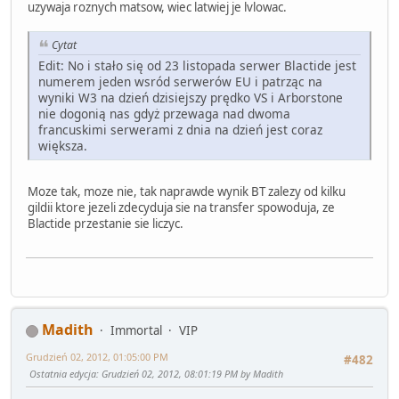
uzywaja roznych matsow, wiec latwiej je lvlowac.
Cytat
Edit: No i stało się od 23 listopada serwer Blactide jest
numerem jeden wsród serwerów EU i patrząc na
wyniki W3 na dzień dzisiejszy prędko VS i Arborstone
nie dogonią nas gdyż przewaga nad dwoma
francuskimi serwerami z dnia na dzień jest coraz
większa.
Moze tak, moze nie, tak naprawde wynik BT zalezy od kilku
gildii ktore jezeli zdecyduja sie na transfer spowoduja, ze
Blactide przestanie sie liczyc.
Madith
Immortal
VIP
Grudzień 02, 2012, 01:05:00 PM
#482
Ostatnia edycja
: Grudzień 02, 2012, 08:01:19 PM by Madith