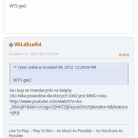
WTS gw2
WiLdEcaRd
Grudzień 11, 2012, 02:17:32 PM
#484
Cytat: sobek w Grudzień 08, 2012, 12:28:04 PM
WTS gw2
tia i kup se mandarynki na świętą
Oto Kilka powodów dla których GW2 jest MMO roku
http://www.youtube.com/watch?v=Ax-
_06Acj8Y&list=UUsgv2QHkT2ljEixyulzOnUQ&index=6&feature
=plcp
Live To Play -- Play To Win -- As Much As Possible -- As Hardcore As
Possible