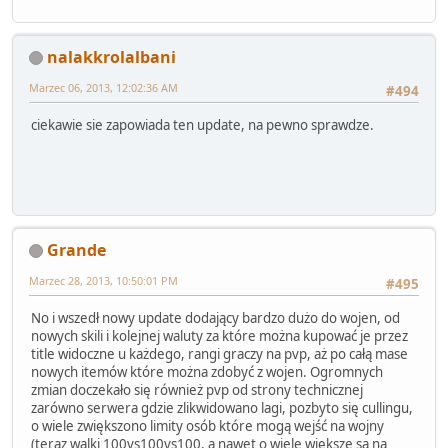
nalakkrolalbani
Marzec 06, 2013, 12:02:36 AM
#494
ciekawie sie zapowiada ten update, na pewno sprawdze.
Grande
Marzec 28, 2013, 10:50:01 PM
#495
No i wszedł nowy update dodający bardzo dużo do wojen, od
nowych skili i kolejnej waluty za które można kupować je przez
title widoczne u każdego, rangi graczy na pvp, aż po całą mase
nowych itemów które można zdobyć z wojen. Ogromnych
zmian doczekało się również pvp od strony technicznej
zarówno serwera gdzie zlikwidowano lagi, pozbyto się cullingu,
o wiele zwiększono limity osób które mogą wejść na wojny
(teraz walki 100vs100vs100, a nawet o wiele większe są na