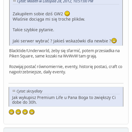
Cytat: Madith w Listopad 28, 2012, 10:51:00 PM
Zakupiłem sobie dziś GW2
Właśnie dociąga mi się troche plików.
Takie szybkie pytanie.
Jaki serwer wybrać ? Jakieś wskazówki dla newbie ?
Blacktide/Underworld, żeby się sfarmić, potem przesiadka na
Piken Square, same kozaki na WvWvW tam grają.
Rozwijaj postać równomiernie, eventy, historię postaci, craft co
najpotrzebniejsze, daily eventy.
Cytat: skrzydlaty
Jak wykupisz Premium Life u Pana Boga to zwiększy Ci
dobe do 30h.