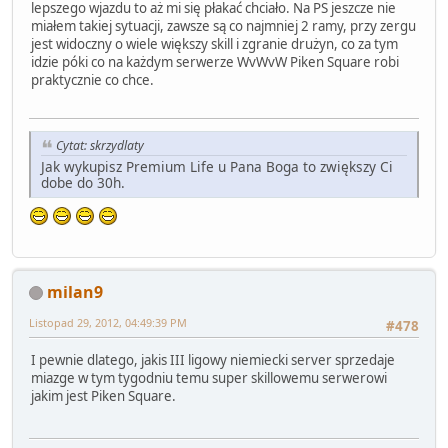
lepszego wjazdu to aż mi się płakać chciało. Na PS jeszcze nie
miałem takiej sytuacji, zawsze są co najmniej 2 ramy, przy zergu
jest widoczny o wiele większy skill i zgranie drużyn, co za tym
idzie póki co na każdym serwerze WvWvW Piken Square robi
praktycznie co chce.
Cytat: skrzydlaty
Jak wykupisz Premium Life u Pana Boga to zwiększy Ci
dobe do 30h.
milan9
Listopad 29, 2012, 04:49:39 PM
#478
I pewnie dlatego, jakis III ligowy niemiecki server sprzedaje
miazge w tym tygodniu temu super skillowemu serwerowi
jakim jest Piken Square.