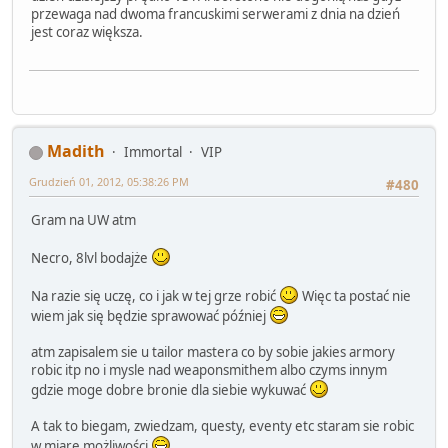
przewaga nad dwoma francuskimi serwerami z dnia na dzień
jest coraz większa.
Madith
Immortal
VIP
Grudzień 01, 2012, 05:38:26 PM
#480
Gram na UW atm
Necro, 8lvl bodajże
Na razie się uczę, co i jak w tej grze robić
Więc ta postać nie
wiem jak się będzie sprawować później
atm zapisalem sie u tailor mastera co by sobie jakies armory
robic itp no i mysle nad weaponsmithem albo czyms innym
gdzie moge dobre bronie dla siebie wykuwać
A tak to biegam, zwiedzam, questy, eventy etc staram sie robic
w miare możliwości