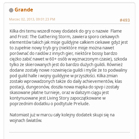
Grande
Marzec 02, 2013, 09:01:23 PM
#493
Kilka dni temu wszedł nowy dodatek do gry o nazwie Flame
and Frost: The Gathering Storm, zawiera sporo ciekawych
elementów takich jak misje guildyjne całkiem ciekawe gdyż jest
to zupełnie nowy tryb gry (niektóre misje można nawet
porównać do raidów z innych gier, niektóre bossy bardzo
ciężko zabić nawet w 60+ osób w wyznaczonym czasie), szkoda
tylko że skierowanych jest do bardzo dużych guildi. Również
dodane zostały nowe rozwinięcia guildi i myśle że to podwaliny
pod guild halle i wojny guildyjne w przyszłości. Kilka zmian
zostało wprowadzonych także do daily achievementów, klas
postacji, dungeonów, doszła nowa mapka do spvp i zostały
skasowane płatne turnieje, oraz w dalszym ciągu jest
kontynuowane jest Living Story zapoczątkowane w
poprzednim dodatku o podtytule Prelude.
Natomiast już w marcu cały kolejny dodatek skupi się na
wojnach światów.