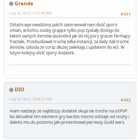
Grande
Luty 02, 2013, 12:31:49 AM
#491
Ostatni wprowadzony patch zaserwował nam dość sporo
zmian, w końcu osoby grające tylko pvp zyskały dostęp do
takich samych itemów ascended jak do tej pory gracze farmiący
fractale, Przebudowali trochę kilka instancji, za daily dali troche
itemów, szkoda że coraz dłużej zwlekają z updatem do w3. W
lutym kolejny dość spory dodatek.
DIO
Luty 02, 2013, 10:46:27 AM
#492
mam nadzieje ze najblizszy dodatek skupi sie troche na s/tPVP
bo aktualnie ten element gry bardzo mocno odstaje od reszty i
daleko mu do poziomu jaki prezentowal pierwszy Guild wars.