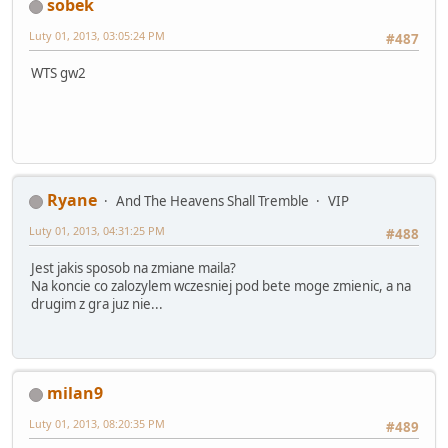
sobek
Luty 01, 2013, 03:05:24 PM
#487
WTS gw2
Ryane
And The Heavens Shall Tremble
VIP
Luty 01, 2013, 04:31:25 PM
#488
Jest jakis sposob na zmiane maila?
Na koncie co zalozylem wczesniej pod bete moge zmienic, a na
drugim z gra juz nie...
milan9
Luty 01, 2013, 08:20:35 PM
#489