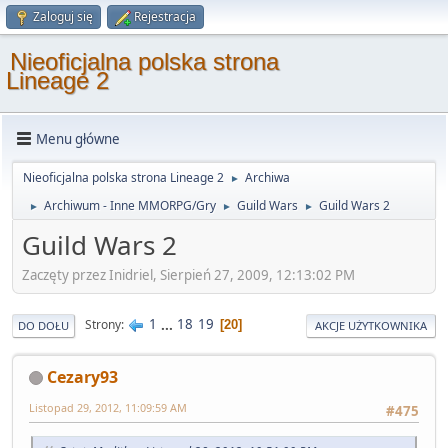
Zaloguj się
Rejestracja
Nieoficjalna polska strona
Lineage 2
Menu główne
Nieoficjalna polska strona Lineage 2
Archiwa
►
Archiwum - Inne MMORPG/Gry
Guild Wars
Guild Wars 2
►
►
►
Guild Wars 2
Zaczęty przez Inidriel, Sierpień 27, 2009, 12:13:02 PM
1
...
18
19
Strony
20
DO DOŁU
AKCJE UŻYTKOWNIKA
Cezary93
Listopad 29, 2012, 11:09:59 AM
#475