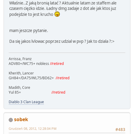
Właśnie..Z jaką bronią latać ? Aktualnie latam ze staffem ale
czasem cięzko idzie. Ładny dmg zadaje z dot ale jak ktos juz
podejdzie to jest krucho
mam jeszcze pytanie.
Da się jakos lvlowac poprzez udzial w pvp ? Jak to dziala ?:>
Arrissa, Franz
ADV80+/WC75+ nobless
//retired
Kherith, Lancer
GH84+/DA75/WL75/BD62+
//retired
Madith, Core
Yul 85+
//retired
Diablo 3 Clan League
sobek
Grudzień 08, 2012, 12:28:04 PM
#483