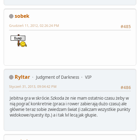
sobek
Grudzień 11, 2012, 02:26:24 PM
#485
Ryltar
Judgment of Darkness
VIP
Styczeń 31, 2013, 09:04:42 PM
#486
Jebitna gra w skrócie.Szkoda że nie mam ostatnio czasu żeby w
nią pograć konkretnie (praca i rower zabierają dużo czasu) ale
głównie teraz sobie zwiedzam świat (i zaliczam wszystkie punkty
widokowe/questy itp.) a i tak lvl lecą jak głupie.