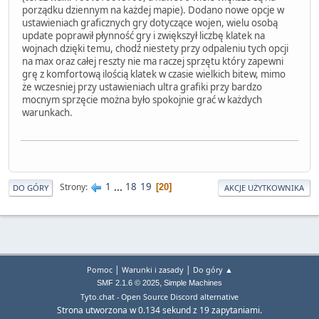
porządku dziennym na każdej mapie). Dodano nowe opcje w
ustawieniach graficznych gry dotyczące wojen, wielu osobą
update poprawił płynność gry i zwiększył liczbę klatek na
wojnach dzięki temu, chodź niestety przy odpaleniu tych opcji
na max oraz całej reszty nie ma raczej sprzętu który zapewni
grę z komfortową ilością klatek w czasie wielkich bitew, mimo
że wczesniej przy ustawieniach ultra grafiki przy bardzo
mocnym sprzęcie można było spokojnie grać w każdych
warunkach.
1
...
18
19
Strony
20
DO GÓRY
AKCJE UŻYTKOWNIKA
|
|
Pomoc
Warunki i zasady
Do góry ▲
,
SMF 2.1.6 © 2025
Simple Machines
Tyto.chat - Open Source Discord alternative
Strona utworzona w 0.134 sekund z 19 zapytaniami.