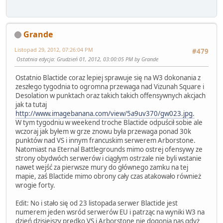
Grande
Listopad 29, 2012, 07:26:04 PM
#479
Ostatnia edycja
: Grudzień 01, 2012, 03:00:05 PM by Grande
Ostatnio Blactide coraz lepiej sprawuje się na W3 dokonania z
zeszłego tygodnia to ogromna przewaga nad Vizunah Square i
Desolation w punktach oraz takich takich offensywnych akcjach
jak ta tutaj
http://www.imagebanana.com/view/5a9uv370/gw023.jpg.
W tym tygodniu w weekend troche Blactide odpuścił sobie ale
wczoraj jak byłem w grze znowu była przewaga ponad 30k
punktów nad VS i innym francuskim serwerem Arborstone.
Natomiast na Eternal Battlegrounds mimo ostrej ofensywy ze
strony obydwóch serwerów i ciągłym ostrzale nie byli wstanie
nawet wejść za pierwsze mury do głównego zamku na tej
mapie, zaś Blactide mimo obrony cały czas atakowało również
wrogie forty.
Edit: No i stało się od 23 listopada serwer Blactide jest
numerem jeden wsród serwerów EU i patrząc na wyniki W3 na
dzień dzisiejszy prędko VS i Arborstone nie dogonią nas gdyż