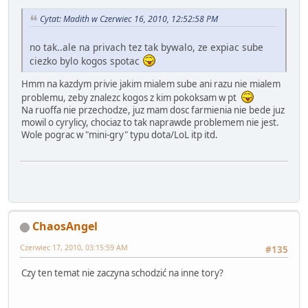
Cytat: Madith w Czerwiec 16, 2010, 12:52:58 PM
no tak..ale na privach tez tak bywalo, ze expiac sube
ciezko bylo kogos spotac
Hmm na kazdym privie jakim mialem sube ani razu nie mialem
problemu, zeby znalezc kogos z kim pokoksam w pt
Na ruoffa nie przechodze, juz mam dosc farmienia nie bede juz
mowil o cyrylicy, chociaz to tak naprawde problemem nie jest.
Wole pograc w "mini-gry" typu dota/LoL itp itd.
ChaosAngel
Czerwiec 17, 2010, 03:15:59 AM
#135
Czy ten temat nie zaczyna schodzić na inne tory?