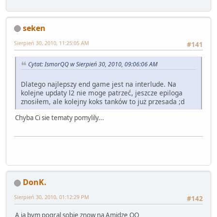
seken
Sierpień 30, 2010, 11:25:05 AM
#141
Cytat: IsmorQQ w Sierpień 30, 2010, 09:06:06 AM
Dlatego najlepszy end game jest na interlude. Na
kolejne updaty l2 nie moge patrzeć, jeszcze epiloga
znosiłem, ale kolejny koks tanków to już przesada ;d
Chyba Ci sie tematy pomylily...
DonK.
Sierpień 30, 2010, 01:12:29 PM
#142
A ja bym pogral sobie znow na Amidze QQ