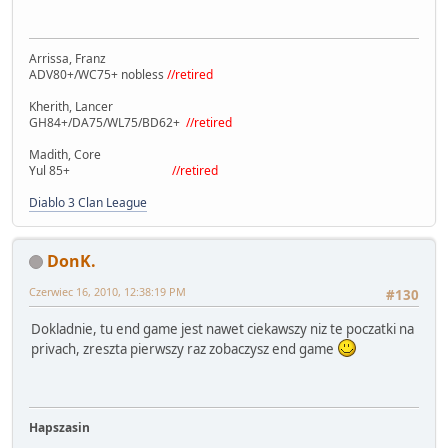
Arrissa, Franz
ADV80+/WC75+ nobless
//retired
Kherith, Lancer
GH84+/DA75/WL75/BD62+
//retired
Madith, Core
Yul 85+
//retired
Diablo 3 Clan League
DonK.
Czerwiec 16, 2010, 12:38:19 PM
#130
Dokladnie, tu end game jest nawet ciekawszy niz te poczatki na
privach, zreszta pierwszy raz zobaczysz end game
Hapszasin