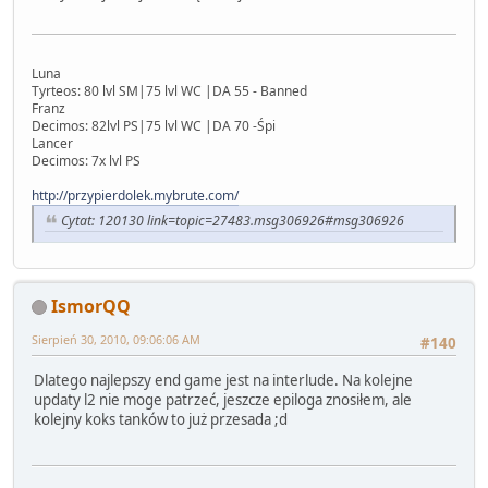
Luna
Tyrteos: 80 lvl SM|75 lvl WC |DA 55 - Banned
Franz
Decimos: 82lvl PS|75 lvl WC |DA 70 -Śpi
Lancer
Decimos: 7x lvl PS
http://przypierdolek.mybrute.com/
Cytat: 120130 link=topic=27483.msg306926#msg306926
IsmorQQ
Sierpień 30, 2010, 09:06:06 AM
#140
Dlatego najlepszy end game jest na interlude. Na kolejne
updaty l2 nie moge patrzeć, jeszcze epiloga znosiłem, ale
kolejny koks tanków to już przesada ;d