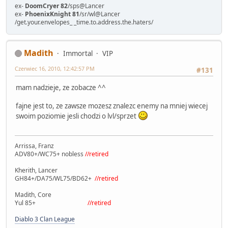
ex-
DoomCryer 82
/sps@Lancer
ex-
PhoenixKnight 81
/sr/wl@Lancer
/get.your.envelopes_ _time.to.address.the.haters/
Madith
Immortal
VIP
Czerwiec 16, 2010, 12:42:57 PM
#131
mam nadzieje, ze zobacze ^^
fajne jest to, ze zawsze mozesz znalezc enemy na mniej wiecej
swoim poziomie jesli chodzi o lvl/sprzet
Arrissa, Franz
ADV80+/WC75+ nobless
//retired
Kherith, Lancer
GH84+/DA75/WL75/BD62+
//retired
Madith, Core
Yul 85+
//retired
Diablo 3 Clan League