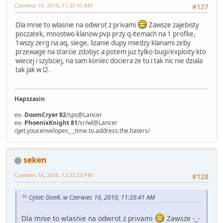
Czerwiec 16, 2010, 11:35:41 AM
#127
Dla mnie to wlasnie na odwrot z privami
Zawsze zajebisty
poczatek, mnostwo klanow pvp przy q itemach na 1 profke,
1wszy zerg na aq, siege, lizanie dupy miedzy klanami zeby
przewage na starcie zdobyc a potem juz tylko bugi/exploity kto
wiecej i szybciej, na sam koniec dociera ze tu i tak nic nie dziala
tak jak w l2.
Hapszasin
ex-
DoomCryer 82
/sps@Lancer
ex-
PhoenixKnight 81
/sr/wl@Lancer
/get.your.envelopes_ _time.to.address.the.haters/
seken
Czerwiec 16, 2010, 12:33:23 PM
#128
Cytat: DonK. w Czerwiec 16, 2010, 11:35:41 AM
Dla mnie to wlasnie na odwrot z privami
Zawsze -_-