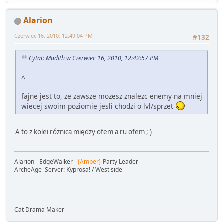
Alarion
Czerwiec 16, 2010, 12:49:04 PM
#132
Cytat: Madith w Czerwiec 16, 2010, 12:42:57 PM
^
fajne jest to, ze zawsze mozesz znalezc enemy na mniej
wiecej swoim poziomie jesli chodzi o lvl/sprzet
A to z kolei różnica między ofem a ru ofem ; )
Alarion - EdgeWalker
{Amber}
Party Leader
ArcheAge Server: Kyprosa! / West side
Cat Drama Maker