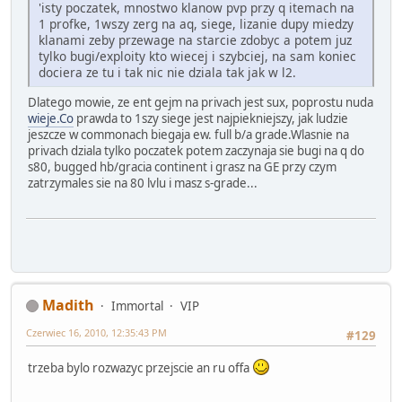
'isty poczatek, mnostwo klanow pvp przy q itemach na
1 profke, 1wszy zerg na aq, siege, lizanie dupy miedzy
klanami zeby przewage na starcie zdobyc a potem juz
tylko bugi/exploity kto wiecej i szybciej, na sam koniec
dociera ze tu i tak nic nie dziala tak jak w l2.
Dlatego mowie, ze ent gejm na privach jest sux, poprostu nuda
wieje.Co
prawda to 1szy siege jest najpiekniejszy, jak ludzie
jeszcze w commonach biegaja ew. full b/a grade.Wlasnie na
privach dziala tylko poczatek potem zaczynaja sie bugi na q do
s80, bugged hb/gracia continent i grasz na GE przy czym
zatrzymales sie na 80 lvlu i masz s-grade...
Madith
Immortal
VIP
Czerwiec 16, 2010, 12:35:43 PM
#129
trzeba bylo rozwazyc przejscie an ru offa