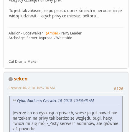
To jest tak żałosne, że po prostu gorzki śmiech mnei ogarnia jak
widzę ludzi swit-_-'ących privy co miesiąc, półtora...
Alarion - EdgeWalker
{Amber}
Party Leader
ArcheAge Server: Kyprosa! / West side
Cat Drama Maker
seken
Czerwiec 16, 2010, 10:57:16 AM
#126
Cytat: Alarion w Czerwiec 16, 2010, 10:36:45 AM
Jeszcze co do dyskusji o privach, wiesz ja już nawet nie
narzekam na privy tak bardzo ze względu bugi, haxy,
"widzi mi się mój -_-'isty serwer" adminów, ale głównie
z 1 powodu: