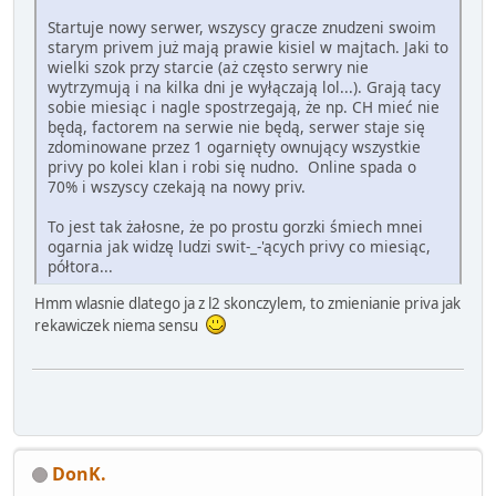
Startuje nowy serwer, wszyscy gracze znudzeni swoim
starym privem już mają prawie kisiel w majtach. Jaki to
wielki szok przy starcie (aż często serwry nie
wytrzymują i na kilka dni je wyłączają lol...). Grają tacy
sobie miesiąc i nagle spostrzegają, że np. CH mieć nie
będą, factorem na serwie nie będą, serwer staje się
zdominowane przez 1 ogarnięty ownujący wszystkie
privy po kolei klan i robi się nudno. Online spada o
70% i wszyscy czekają na nowy priv.
To jest tak żałosne, że po prostu gorzki śmiech mnei
ogarnia jak widzę ludzi swit-_-'ących privy co miesiąc,
półtora...
Hmm wlasnie dlatego ja z l2 skonczylem, to zmienianie priva jak
rekawiczek niema sensu
DonK.