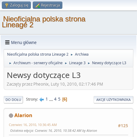
Zaloguj się
Rejestracja
Nieoficjalna polska strona
Lineage 2
Menu główne
Nieoficjalna polska strona Lineage 2
Archiwa
►
Archiwum - serwery oficjalne
Lineage 3
Newsy dotyczące L3
►
►
►
Newsy dotyczące L3
Zaczęty przez Pheonix, Luty 10, 2010, 02:17:46 PM
1
...
4
5
Strony
6
DO DOŁU
AKCJE UŻYTKOWNIKA
Alarion
Czerwiec 16, 2010, 10:36:45 AM
#125
Ostatnia edycja
: Czerwiec 16, 2010, 10:38:42 AM by Alarion