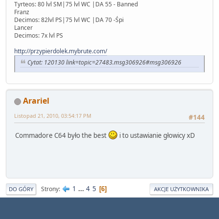
Tyrteos: 80 lvl SM|75 lvl WC |DA 55 - Banned
Franz
Decimos: 82lvl PS|75 lvl WC |DA 70 -Śpi
Lancer
Decimos: 7x lvl PS
http://przypierdolek.mybrute.com/
Cytat: 120130 link=topic=27483.msg306926#msg306926
Arariel
Listopad 21, 2010, 03:54:17 PM
#144
Commadore C64 było the best
i to ustawianie głowicy xD
1
...
4
5
Strony
6
DO GÓRY
AKCJE UŻYTKOWNIKA