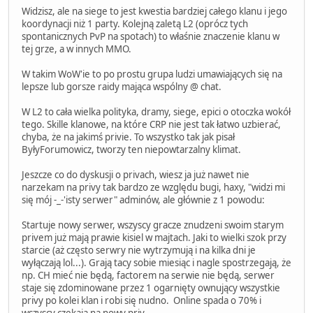
Widzisz, ale na siege to jest kwestia bardziej całego klanu i jego
koordynacji niż 1 party. Kolejną zaletą L2 (oprócz tych
spontanicznych PvP na spotach) to właśnie znaczenie klanu w
tej grze, a w innych MMO.
W takim WoW'ie to po prostu grupa ludzi umawiających się na
lepsze lub gorsze raidy mająca wspólny @ chat.
W L2 to cała wielka polityka, dramy, siege, epici o otoczka wokół
tego. Skille klanowe, na które CRP nie jest tak łatwo uzbierać,
chyba, że na jakimś privie. To wszystko tak jak pisał
ByłyForumowicz, tworzy ten niepowtarzalny klimat.
Jeszcze co do dyskusji o privach, wiesz ja już nawet nie
narzekam na privy tak bardzo ze względu bugi, haxy, "widzi mi
się mój -_-'isty serwer" adminów, ale głównie z 1 powodu:
Startuje nowy serwer, wszyscy gracze znudzeni swoim starym
privem już mają prawie kisiel w majtach. Jaki to wielki szok przy
starcie (aż często serwry nie wytrzymują i na kilka dni je
wyłączają lol...). Grają tacy sobie miesiąc i nagle spostrzegają, że
np. CH mieć nie będą, factorem na serwie nie będą, serwer
staje się zdominowane przez 1 ogarnięty ownujący wszystkie
privy po kolei klan i robi się nudno. Online spada o 70% i
wszyscy czekają na nowy priv.