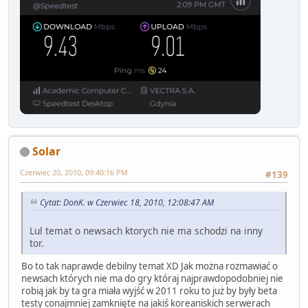
Solar
Czerwiec 20, 2010, 09:40:16 PM
#139
Cytat: DonK. w Czerwiec 18, 2010, 12:08:47 AM
Lul temat o newsach ktorych nie ma schodzi na inny
tor.
Bo to tak naprawde debilny temat XD Jak można rozmawiać o
newsach których nie ma do gry któraj najprawdopodobniej nie
robią jak by ta gra miała wyjść w 2011 roku to już by były beta
testy conajmniej zamknięte na jakiś koreaniskich serwerach