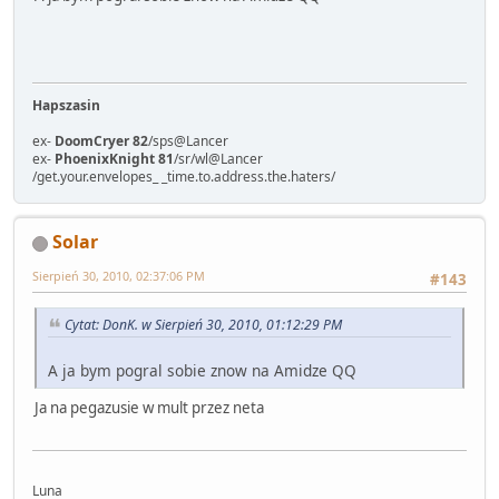
Hapszasin
ex-
DoomCryer 82
/sps@Lancer
ex-
PhoenixKnight 81
/sr/wl@Lancer
/get.your.envelopes_ _time.to.address.the.haters/
Solar
Sierpień 30, 2010, 02:37:06 PM
#143
Cytat: DonK. w Sierpień 30, 2010, 01:12:29 PM
A ja bym pogral sobie znow na Amidze QQ
Ja na pegazusie w mult przez neta
Luna