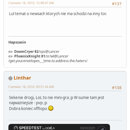
Czerwiec 18, 2010, 12:08:47 AM
#137
Lul temat o newsach ktorych nie ma schodzi na inny tor.
Hapszasin
ex-
DoomCryer 82
/sps@Lancer
ex-
PhoenixKnight 81
/sr/wl@Lancer
/get.your.envelopes_ _time.to.address.the.haters/
Linthar
Czerwiec 18, 2010, 09:51:24 AM
#138
Sekenie drogi, LoL to nie mini-gra ;p W sumie tam jest
najważniejsze - pvp ;p
Dobra koniec offtopu