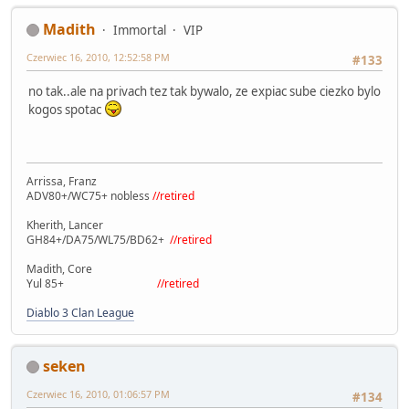
Madith
Immortal
VIP
Czerwiec 16, 2010, 12:52:58 PM
#133
no tak..ale na privach tez tak bywalo, ze expiac sube ciezko bylo
kogos spotac
Arrissa, Franz
ADV80+/WC75+ nobless
//retired
Kherith, Lancer
GH84+/DA75/WL75/BD62+
//retired
Madith, Core
Yul 85+
//retired
Diablo 3 Clan League
seken
Czerwiec 16, 2010, 01:06:57 PM
#134