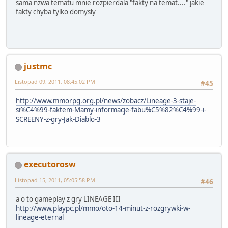
sama nzwa tematu mnie rozpierdala "fakty na temat...." jakie
fakty chyba tylko domysły
justmc
Listopad 09, 2011, 08:45:02 PM
#45
http://www.mmorpg.org.pl/news/zobacz/Lineage-3-staje-
si%C4%99-faktem-Mamy-informacje-fabu%C5%82%C4%99-i-
SCREENY-z-gry-Jak-Diablo-3
executorosw
Listopad 15, 2011, 05:05:58 PM
#46
a o to gameplay z gry LINEAGE III
http://www.playpc.pl/mmo/oto-14-minut-z-rozgrywki-w-
lineage-eternal