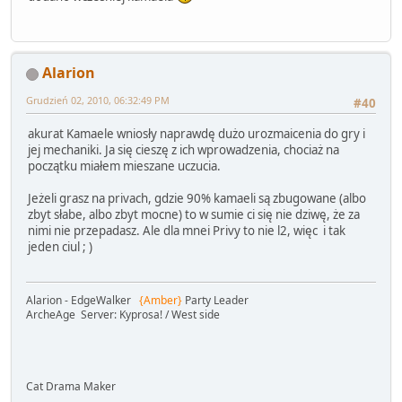
Alarion
Grudzień 02, 2010, 06:32:49 PM
#40
akurat Kamaele wniosły naprawdę dużo urozmaicenia do gry i
jej mechaniki. Ja się cieszę z ich wprowadzenia, chociaż na
początku miałem mieszane uczucia.
Jeżeli grasz na privach, gdzie 90% kamaeli są zbugowane (albo
zbyt słabe, albo zbyt mocne) to w sumie ci się nie dziwę, że za
nimi nie przepadasz. Ale dla mnei Privy to nie l2, więc i tak
jeden ciul ; )
Alarion - EdgeWalker
{Amber}
Party Leader
ArcheAge Server: Kyprosa! / West side
Cat Drama Maker