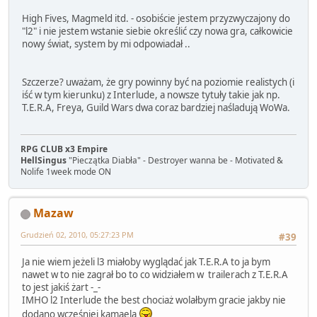
High Fives, Magmeld itd. - osobiście jestem przyzwyczajony do
"l2" i nie jestem wstanie siebie określić czy nowa gra, całkowicie
nowy świat, system by mi odpowiadał ..
Szczerze? uważam, że gry powinny być na poziomie realistych (i
iść w tym kierunku) z Interlude, a nowsze tytuły takie jak np.
T.E.R.A, Freya, Guild Wars dwa coraz bardziej naśladują WoWa.
RPG CLUB x3 Empire
HellSingus
"Pieczątka Diabła" - Destroyer wanna be - Motivated &
Nolife 1week mode ON
Mazaw
Grudzień 02, 2010, 05:27:23 PM
#39
Ja nie wiem jeżeli l3 miałoby wyglądać jak T.E.R.A to ja bym
nawet w to nie zagrał bo to co widziałem w trailerach z T.E.R.A
to jest jakiś żart -_-
IMHO l2 Interlude the best chociaż wolałbym gracie jakby nie
dodano wcześniej kamaela