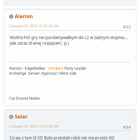
Alarion
Listopad 25, 2010, 01:05:25 AM
#33
WoW'a PvE gry nei porównywałbym do L2 w żadnym stopniu...
(ale zaraz dramę rozpętam ; p )
Alarion - EdgeWalker
{Amber}
Party Leader
ArcheAge Server: Kyprosa! / West side
Cat Drama Maker
Solar
Listopad 25, 2010, 12:25:38 PM
#34
Co wy z tym l3 XD Było przestali robić nie ma proste XD