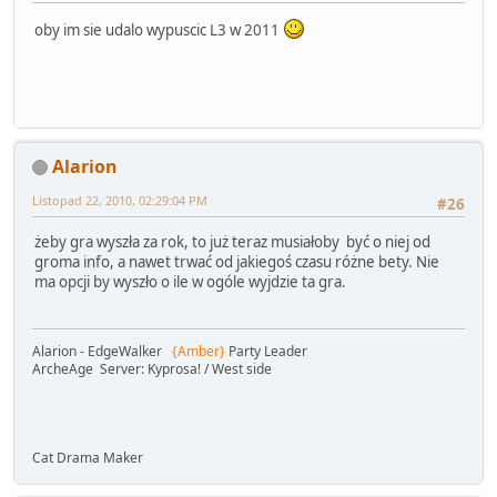
oby im sie udalo wypuscic L3 w 2011
Alarion
Listopad 22, 2010, 02:29:04 PM
#26
żeby gra wyszła za rok, to już teraz musiałoby być o niej od
groma info, a nawet trwać od jakiegoś czasu różne bety. Nie
ma opcji by wyszło o ile w ogóle wyjdzie ta gra.
Alarion - EdgeWalker
{Amber}
Party Leader
ArcheAge Server: Kyprosa! / West side
Cat Drama Maker