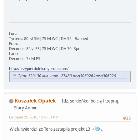
Luna
Tyrteos: 80 lvl SM|75 lvl WC |DA 55 - Banned
Franz
Decimos: 82lvl PS|75 lvl WC |DA 70 -Śpi
Lancer
Decimos: 7x lvl PS
http://przypierdolek.mybrute.com/
Cytat: 120130 link=topic=27483.msg306926#msg306926
Koszałek Opałek
Idź, serdeńko, bo cię trzepnę.
Stary Admin
Listopad 25, 2010, 12:43:51 PM
#35
Wielu twierdzi, ze Tera zastapila projekt L3