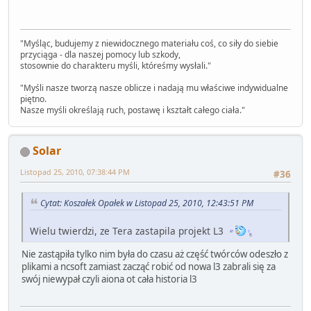
"Myśląc, budujemy z niewidocznego materiału coś, co siły do siebie
przyciąga - dla naszej pomocy lub szkody,
stosownie do charakteru myśli, któreśmy wysłali."
"Myśli nasze tworzą nasze oblicze i nadają mu właściwe indywidualne
piętno.
Nasze myśli określają ruch, postawę i kształt całego ciała."
Solar
Listopad 25, 2010, 07:38:44 PM
#36
Cytat: Koszałek Opałek w Listopad 25, 2010, 12:43:51 PM
Wielu twierdzi, ze Tera zastapila projekt L3
Nie zastąpiła tylko nim była do czasu aż część twórców odeszło z
plikami a ncsoft zamiast zacząć robić od nowa l3 zabrali się za
swój niewypał czyli aiona ot cała historia l3