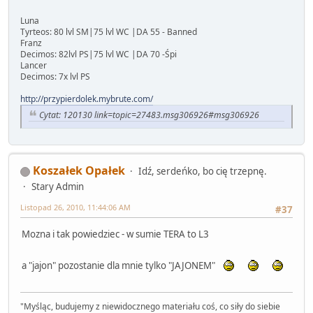
Luna
Tyrteos: 80 lvl SM|75 lvl WC |DA 55 - Banned
Franz
Decimos: 82lvl PS|75 lvl WC |DA 70 -Śpi
Lancer
Decimos: 7x lvl PS
http://przypierdolek.mybrute.com/
Cytat: 120130 link=topic=27483.msg306926#msg306926
Koszałek Opałek
Idź, serdeńko, bo cię trzepnę.
Stary Admin
Listopad 26, 2010, 11:44:06 AM
#37
Mozna i tak powiedziec - w sumie TERA to L3
a "jajon" pozostanie dla mnie tylko "JAJONEM"
"Myśląc, budujemy z niewidocznego materiału coś, co siły do siebie