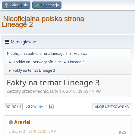
Zaloguj się
Rejestracja
Nieoficjalna polska strona
Lineage 2
Menu główne
Nieoficjalna polska strona Lineage 2
Archiwa
►
Archiwum - serwery oficjalne
Lineage 3
►
►
Fakty na temat Lineage 3
►
Fakty na temat Lineage 3
Zaczęty przez Pheonix, Luty 10, 2010, 09:58:14 PM
1
Strony
2
DO DOŁU
AKCJE UŻYTKOWNIKA
Arariel
Listopad 21, 2010, 03:52:43 PM
#25