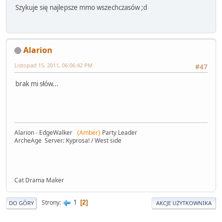
Szykuje się najlepsze mmo wszechczasów ;d
Alarion
Listopad 15, 2011, 06:06:42 PM
#47
brak mi słów...
Alarion - EdgeWalker
{Amber}
Party Leader
ArcheAge Server: Kyprosa! / West side
Cat Drama Maker
1
Strony
2
DO GÓRY
AKCJE UŻYTKOWNIKA