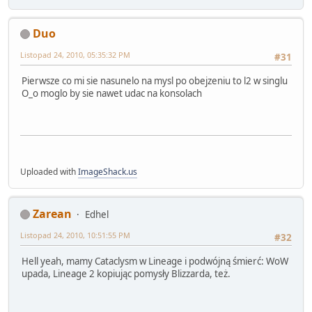
Duo
Listopad 24, 2010, 05:35:32 PM
#31
Pierwsze co mi sie nasunelo na mysl po obejzeniu to l2 w singlu
O_o moglo by sie nawet udac na konsolach
Uploaded with
ImageShack.us
Zarean
Edhel
Listopad 24, 2010, 10:51:55 PM
#32
Hell yeah, mamy Cataclysm w Lineage i podwójną śmierć: WoW
upada, Lineage 2 kopiując pomysły Blizzarda, też.