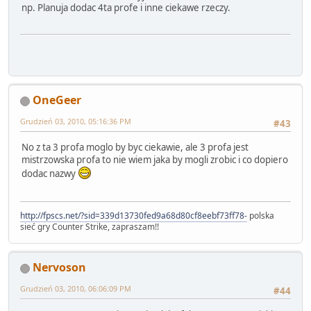
np. Planuja dodac 4ta profe i inne ciekawe rzeczy.
OneGeer
Grudzień 03, 2010, 05:16:36 PM
#43
No z ta 3 profa moglo by byc ciekawie, ale 3 profa jest
mistrzowska profa to nie wiem jaka by mogli zrobic i co dopiero
dodac nazwy
http://fpscs.net/?sid=339d13730fed9a68d80cf8eebf73ff78-
polska
sieć gry Counter Strike, zapraszam!!
Nervoson
Grudzień 03, 2010, 06:06:09 PM
#44