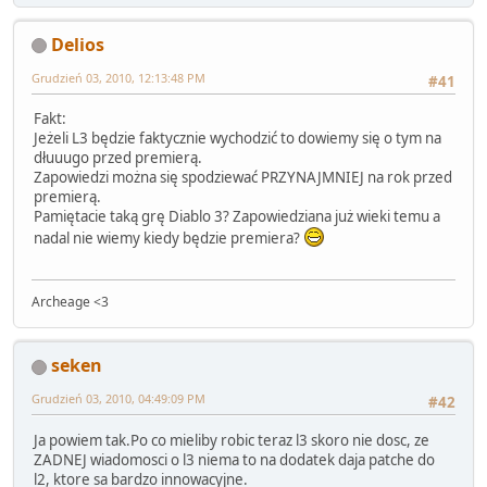
Delios
Grudzień 03, 2010, 12:13:48 PM
#41
Fakt:
Jeżeli L3 będzie faktycznie wychodzić to dowiemy się o tym na
dłuuugo przed premierą.
Zapowiedzi można się spodziewać PRZYNAJMNIEJ na rok przed
premierą.
Pamiętacie taką grę Diablo 3? Zapowiedziana już wieki temu a
nadal nie wiemy kiedy będzie premiera?
Archeage <3
seken
Grudzień 03, 2010, 04:49:09 PM
#42
Ja powiem tak.Po co mieliby robic teraz l3 skoro nie dosc, ze
ZADNEJ wiadomosci o l3 niema to na dodatek daja patche do
l2, ktore sa bardzo innowacyjne.