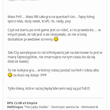
Mass PvP.... Masz RB cała gra na questach tzn... fajny lvling
sporo klas, duży swiat, kraft, rb, raidy, pvp
Czyli od startu po end game jest co robić, a i to prawda bo.... w
innych pisali, że tak jest a sie okazywalo, ze nie a tutaj
dostaliście prawdziwe screeny
Taki f2p aion(lepsze to niż infinityaion) Jak na darmowe to jest w
miarę fajne(ogólnie, nie zmarnujesz na tym czasu bo da się
dobrze bawić)
To nie kolejna gra... w której robisz postać na hlvll i robisz alta
za dużo się dzieje :PPP
Tylko klany, które raczej będą liderami nacji są już full:D
RPG CLUB x3 Empire
HellSingus
"Pieczątka Diabła" - Destroyer wanna be - Motivated &