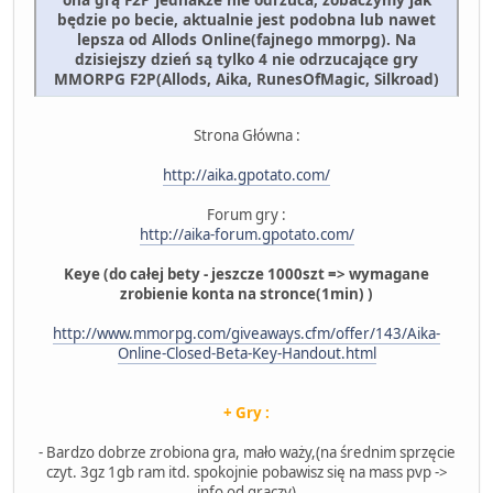
będzie po becie, aktualnie jest podobna lub nawet
lepsza od Allods Online(fajnego mmorpg). Na
dzisiejszy dzień są tylko 4 nie odrzucające gry
MMORPG F2P(Allods, Aika, RunesOfMagic, Silkroad)
Strona Główna :
http://aika.gpotato.com/
Forum gry :
http://aika-forum.gpotato.com/
Keye (do całej bety - jeszcze 1000szt => wymagane
zrobienie konta na stronce(1min) )
http://www.mmorpg.com/giveaways.cfm/offer/143/Aika-
Online-Closed-Beta-Key-Handout.html
+ Gry :
- Bardzo dobrze zrobiona gra, mało waży,(na średnim sprzęcie
czyt. 3gz 1gb ram itd. spokojnie pobawisz się na mass pvp ->
info od graczy)