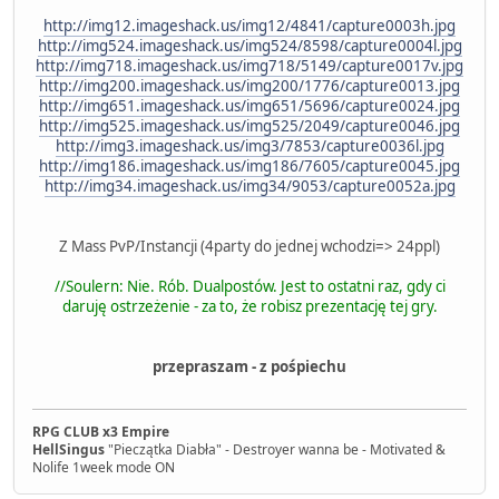
http://img12.imageshack.us/img12/4841/capture0003h.jpg
http://img524.imageshack.us/img524/8598/capture0004l.jpg
http://img718.imageshack.us/img718/5149/capture0017v.jpg
http://img200.imageshack.us/img200/1776/capture0013.jpg
http://img651.imageshack.us/img651/5696/capture0024.jpg
http://img525.imageshack.us/img525/2049/capture0046.jpg
http://img3.imageshack.us/img3/7853/capture0036l.jpg
http://img186.imageshack.us/img186/7605/capture0045.jpg
http://img34.imageshack.us/img34/9053/capture0052a.jpg
Z Mass PvP/Instancji (4party do jednej wchodzi=> 24ppl)
//Soulern: Nie. Rób. Dualpostów. Jest to ostatni raz, gdy ci
daruję ostrzeżenie - za to, że robisz prezentację tej gry.
przepraszam - z pośpiechu
RPG CLUB x3 Empire
HellSingus
"Pieczątka Diabła" - Destroyer wanna be - Motivated &
Nolife 1week mode ON