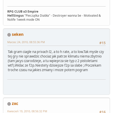
RPG CLUB x3 Empire
HellSingus
"Pieczątka Diabła" - Destroyer wanna be - Motivated &
Nolife 1week mode ON
seken
Marzec 24, 2010, 08:55:36 PM
#15
Tak gram ciagle na privach l2, a to h rate, a to low.Tak mysle czy
tej gry nie sprawdzic chociaz jak patrze klimatu niema zbytnio
(tam jacys czarodzieje, a tu wpieprza sie typ z 2 pistoletami
wtf).Widac ze f2p.Niestety dzisiejsze f2p sa slabe ;/Poczekam
troche czasu na jakies zmiany i moze potem pogram
zxc
Kwiecień 19, 2010, 08:56:32 PM
#16