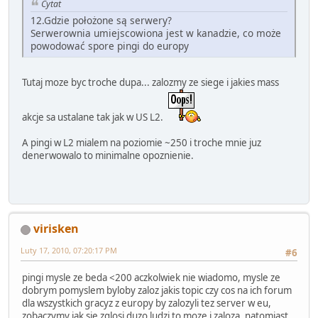
Cytat
12.Gdzie położone są serwery?
Serwerownia umiejscowiona jest w kanadzie, co może
powodować spore pingi do europy
Tutaj moze byc troche dupa... zalozmy ze siege i jakies mass
akcje sa ustalane tak jak w US L2.
A pingi w L2 mialem na poziomie ~250 i troche mnie juz
denerwowalo to minimalne opoznienie.
virisken
Luty 17, 2010, 07:20:17 PM
#6
pingi mysle ze beda <200 aczkolwiek nie wiadomo, mysle ze
dobrym pomyslem byloby zaloz jakis topic czy cos na ich forum
dla wszystkich gracyz z europy by zalozyli tez server w eu,
zobaczymy jak sie zglosi duzo ludzi to moze i zaloza. natomiast