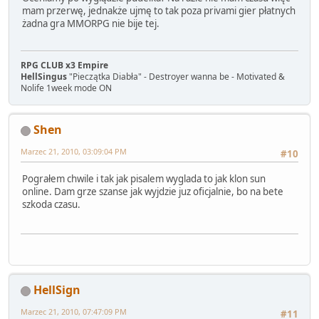
mam przerwę, jednakże ujmę to tak poza privami gier płatnych
żadna gra MMORPG nie bije tej.
RPG CLUB x3 Empire
HellSingus
"Pieczątka Diabła" - Destroyer wanna be - Motivated &
Nolife 1week mode ON
Shen
Marzec 21, 2010, 03:09:04 PM
#10
Pograłem chwile i tak jak pisalem wyglada to jak klon sun
online. Dam grze szanse jak wyjdzie juz oficjalnie, bo na bete
szkoda czasu.
HellSign
Marzec 21, 2010, 07:47:09 PM
#11