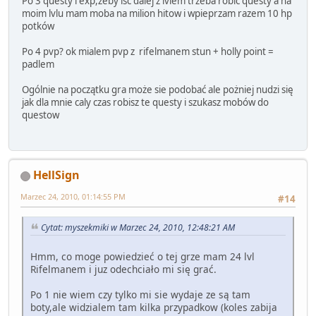
Po 3 questy i exp,zeby isc dalej z lvlem trzeba robić questy a na
moim lvlu mam moba na milion hitow i wpieprzam razem 10 hp
potków
Po 4 pvp? ok mialem pvp z rifelmanem stun + holly point =
padlem
Ogólnie na początku gra może sie podobać ale pożniej nudzi się
jak dla mnie caly czas robisz te questy i szukasz mobów do
questow
HellSign
Marzec 24, 2010, 01:14:55 PM
#14
Cytat: myszekmiki w Marzec 24, 2010, 12:48:21 AM
Hmm, co moge powiedzieć o tej grze mam 24 lvl
Rifelmanem i juz odechciało mi się grać.
Po 1 nie wiem czy tylko mi sie wydaje ze są tam
boty,ale widzialem tam kilka przypadkow (koles zabija