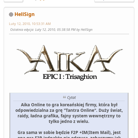
HellSign
Luty 12, 2010, 10:53:31 AM
Ostatnia edycja
: Luty 12, 2010, 05:38:58 PM by HellSign
Cytat
Aika Online to gra koreańskiej firmy, która był
odpowiedzialna za grę "Tantra Online". Duży świat,
raidy, ładna grafika, fajny system wewnętrzny to
tylko jedno z wielu.
Gra sama w sobie będzie F2P +IM(Item Mail), jest
ona grą F2P jednakże nie odrzuca, zobaczymy jak