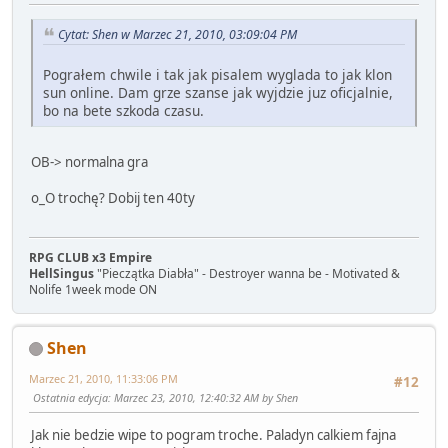
Cytat: Shen w Marzec 21, 2010, 03:09:04 PM
Pograłem chwile i tak jak pisalem wyglada to jak klon
sun online. Dam grze szanse jak wyjdzie juz oficjalnie,
bo na bete szkoda czasu.
OB-> normalna gra
o_O trochę? Dobij ten 40ty
RPG CLUB x3 Empire
HellSingus
"Pieczątka Diabła" - Destroyer wanna be - Motivated &
Nolife 1week mode ON
Shen
Marzec 21, 2010, 11:33:06 PM
#12
Ostatnia edycja
: Marzec 23, 2010, 12:40:32 AM by Shen
Jak nie bedzie wipe to pogram troche. Paladyn calkiem fajna