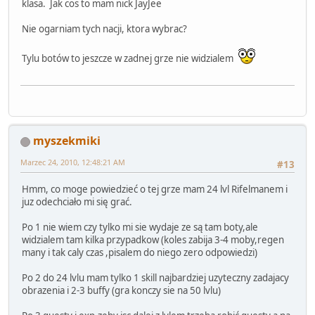
klasa. Jak cos to mam nick JayJee
Nie ogarniam tych nacji, ktora wybrac?
Tylu botów to jeszcze w zadnej grze nie widzialem
myszekmiki
Marzec 24, 2010, 12:48:21 AM
#13
Hmm, co moge powiedzieć o tej grze mam 24 lvl Rifelmanem i
juz odechciało mi się grać.
Po 1 nie wiem czy tylko mi sie wydaje ze są tam boty,ale
widzialem tam kilka przypadkow (koles zabija 3-4 moby,regen
many i tak caly czas ,pisalem do niego zero odpowiedzi)
Po 2 do 24 lvlu mam tylko 1 skill najbardziej uzyteczny zadajacy
obrazenia i 2-3 buffy (gra konczy sie na 50 lvlu)