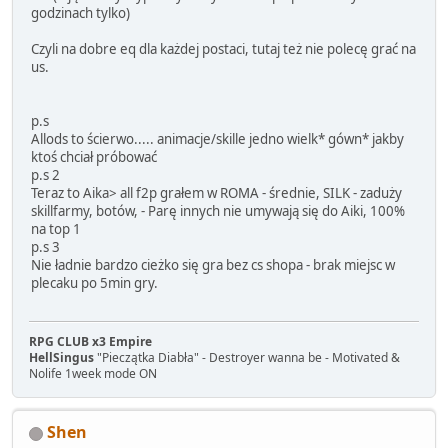
godzinach tylko)
Czyli na dobre eq dla każdej postaci, tutaj też nie polecę grać na
us.
p.s
Allods to ścierwo..... animacje/skille jedno wielk* gówn* jakby
ktoś chciał próbować
p.s 2
Teraz to Aika> all f2p grałem w ROMA - średnie, SILK - zaduży
skillfarmy, botów, - Parę innych nie umywają się do Aiki, 100%
na top 1
p.s 3
Nie ładnie bardzo cieżko się gra bez cs shopa - brak miejsc w
plecaku po 5min gry.
RPG CLUB x3 Empire
HellSingus
"Pieczątka Diabła" - Destroyer wanna be - Motivated &
Nolife 1week mode ON
Shen