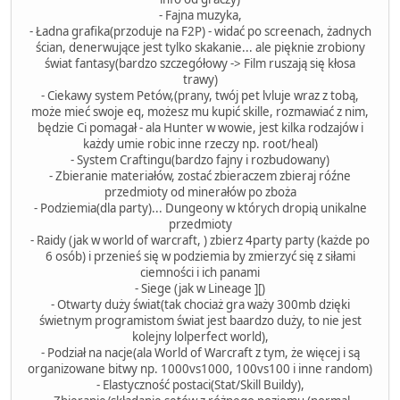
- Fajna muzyka,
- Ładna grafika(przoduje na F2P) - widać po screenach, żadnych
ścian, denerwujące jest tylko skakanie... ale pięknie zrobiony
świat fantasy(bardzo szczegółowy -> Film ruszają się kłosa
trawy)
- Ciekawy system Petów,(prany, twój pet lvluje wraz z tobą,
może mieć swoje eq, możesz mu kupić skille, rozmawiać z nim,
będzie Ci pomagał - ala Hunter w wowie, jest kilka rodzajów i
każdy umie robic inne rzeczy np. root/heal)
- System Craftingu(bardzo fajny i rozbudowany)
- Zbieranie materiałów, zostać zbieraczem zbieraj róźne
przedmioty od minerałów po zboża
- Podziemia(dla party)... Dungeony w których dropią unikalne
przedmioty
- Raidy (jak w world of warcraft, ) zbierz 4party party (każde po
6 osób) i przenieś się w podziemia by zmierzyć się z siłami
ciemności i ich panami
- Siege (jak w Lineage ][)
- Otwarty duży świat(tak chociaż gra waży 300mb dzięki
świetnym programistom świat jest baardzo duży, to nie jest
kolejny lolperfect world),
- Podział na nacje(ala World of Warcraft z tym, że więcej i są
organizowane bitwy np. 1000vs1000, 100vs100 i inne random)
- Elastyczność postaci(Stat/Skill Buildy),