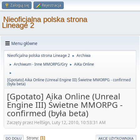
Zaloguj się
Rejestracja
Nieoficjalna polska strona
Lineage 2
Menu główne
Nieoficjalna polska strona Lineage 2
Archiwa
►
Archiwum - Inne MMORPG/Gry
AiKa Online
►
►
►
[Gpotato] Aika Online (Unreal Engine III) Świetne MMORPG - confirmed
(była beta)
[Gpotato] Aika Online (Unreal
Engine III) Świetne MMORPG -
confirmed (była beta)
Zaczęty przez HellSign, Luty 12, 2010, 10:53:31 AM
Strony
1
DO DOŁU
AKCJE UŻYTKOWNIKA