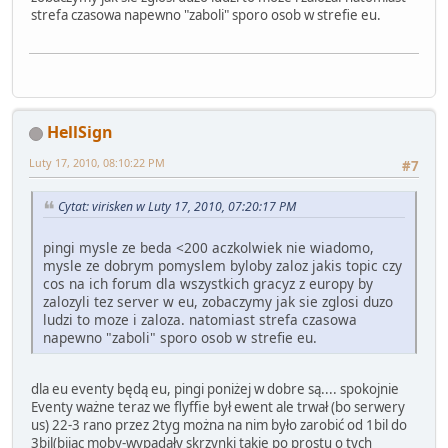
strefa czasowa napewno "zaboli" sporo osob w strefie eu.
HellSign
Luty 17, 2010, 08:10:22 PM
#7
Cytat: virisken w Luty 17, 2010, 07:20:17 PM
pingi mysle ze beda <200 aczkolwiek nie wiadomo,
mysle ze dobrym pomyslem byloby zaloz jakis topic czy
cos na ich forum dla wszystkich gracyz z europy by
zalozyli tez server w eu, zobaczymy jak sie zglosi duzo
ludzi to moze i zaloza. natomiast strefa czasowa
napewno "zaboli" sporo osob w strefie eu.
dla eu eventy będą eu, pingi poniżej w dobre są.... spokojnie
Eventy ważne teraz we flyffie był ewent ale trwał (bo serwery
us) 22-3 rano przez 2tyg można na nim było zarobić od 1bil do
3bil(bijąc moby-wypadały skrzynki takie po prostu o tych