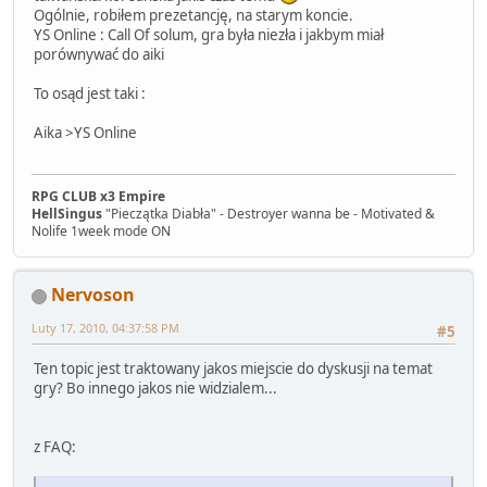
Ogólnie, robiłem prezetancję, na starym koncie.
YS Online : Call Of solum, gra była niezła i jakbym miał
porównywać do aiki
To osąd jest taki :
Aika >YS Online
RPG CLUB x3 Empire
HellSingus
"Pieczątka Diabła" - Destroyer wanna be - Motivated &
Nolife 1week mode ON
Nervoson
Luty 17, 2010, 04:37:58 PM
#5
Ten topic jest traktowany jakos miejscie do dyskusji na temat
gry? Bo innego jakos nie widzialem...
z FAQ: