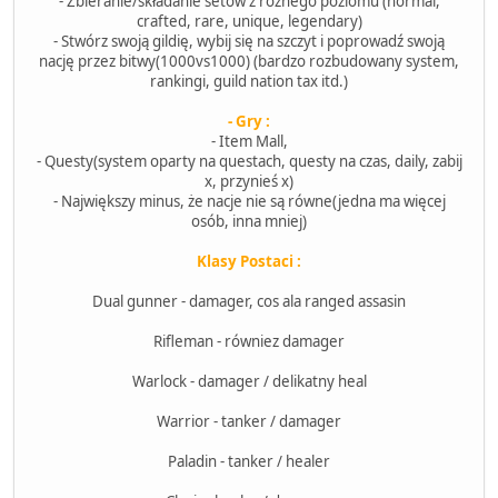
- Zbieranie/składanie setów z różnego poziomu (normal,
crafted, rare, unique, legendary)
- Stwórz swoją gildię, wybij się na szczyt i poprowadź swoją
nację przez bitwy(1000vs1000) (bardzo rozbudowany system,
rankingi, guild nation tax itd.)
- Gry :
- Item Mall,
- Questy(system oparty na questach, questy na czas, daily, zabij
x, przynieś x)
- Największy minus, że nacje nie są równe(jedna ma więcej
osób, inna mniej)
Klasy Postaci :
Dual gunner - damager, cos ala ranged assasin
Rifleman - równiez damager
Warlock - damager / delikatny heal
Warrior - tanker / damager
Paladin - tanker / healer