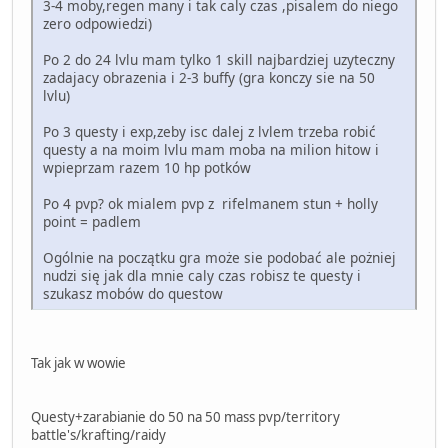
3-4 moby,regen many i tak caly czas ,pisalem do niego
zero odpowiedzi)
Po 2 do 24 lvlu mam tylko 1 skill najbardziej uzyteczny
zadajacy obrazenia i 2-3 buffy (gra konczy sie na 50
lvlu)
Po 3 questy i exp,zeby isc dalej z lvlem trzeba robić
questy a na moim lvlu mam moba na milion hitow i
wpieprzam razem 10 hp potków
Po 4 pvp? ok mialem pvp z rifelmanem stun + holly
point = padlem
Ogólnie na początku gra może sie podobać ale pożniej
nudzi się jak dla mnie caly czas robisz te questy i
szukasz mobów do questow
Tak jak w wowie
Questy+zarabianie do 50 na 50 mass pvp/territory
battle's/krafting/raidy