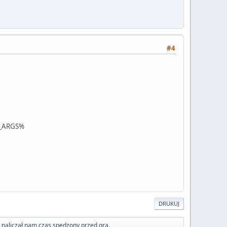
#4
_ARGS%
DRUKUJ
y naliczał nam czas spędzony przed grą.