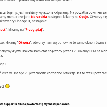
estartujemy, jeśli mieliśmy wyłączone odpalamy. Na początku powinien sam
eramy menu rozwijane
Narzędzia
następnie klikamy na
Opcje
. Otworzy s
kamy gry Lineage II, następnie:
tect
", klikamy na "
Przeglądaj
":
xe, klikamy "
Otwórz
", otworzy nam się ponownie te samo okno, również w
tak aby wykrywał i naliczał nam czas spędzony przed L2. Klikamy PPM na 
ta:
ge II.
 Xfire w Lineage 2 i przechodzić codzienne refleksje ileż to czasu pożera 
ieć?
s Support'u trzeba powtarzać tę czynności ponownie.