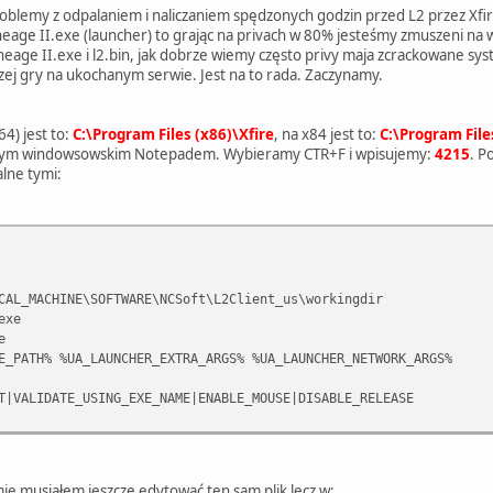
oblemy z odpalaniem i naliczaniem spędzonych godzin przed L2 przez Xfir
eage II.exe (launcher) to grając na privach w 80% jesteśmy zmuszeni na w
Lineage II.exe i l2.bin, jak dobrze wiemy często privy maja zcrackowane sys
j gry na ukochanym serwie. Jest na to rada. Zaczynamy.
4) jest to:
C:\Program Files (x86)\Xfire
, na x84 jest to:
C:\Program File
nym windowsowskim Notepadem. Wybieramy CTR+F i wpisujemy:
4215
. P
lne tymi:
CAL_MACHINE\SOFTWARE\NCSoft\L2Client_us\workingdir
exe
e
E_PATH% %UA_LAUNCHER_EXTRA_ARGS% %UA_LAUNCHER_NETWORK_ARGS%
T|VALIDATE_USING_EXE_NAME|ENABLE_MOUSE|DISABLE_RELEASE
e musiałem jeszcze edytować ten sam plik lecz w: