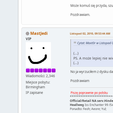
Może komuś się przyda, szuk
Pozdrawiam.
MastJedi
Listopad 02, 2010, 09:53:44 AM
VIP
Cytat: Maxt0r w Listopad 
(...)
PS. A może lepiej nie w
(...)
No ja wyrzuciłem z dysku da
Wiadomości: 2,346
Pozdrawiam
Miejsce pobytu:
Birmingham
IP zapisane
Piszę poprawnie po polsku
************************
Official/Retail NA serv.Hin
Heallweg
Iss Enchanter 99 /
Ponadto: Feoh; Aeore; Yul;