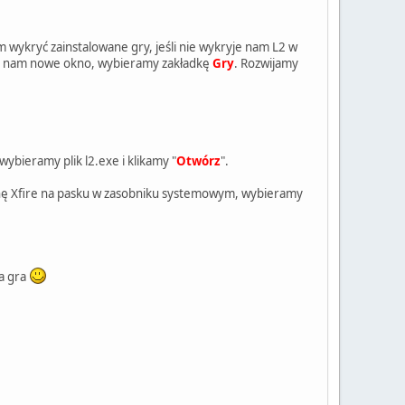
 wykryć zainstalowane gry, jeśli nie wykryje nam L2 w
ię nam nowe okno, wybieramy zakładkę
Gry
. Rozwijamy
ybieramy plik l2.exe i klikamy "
Otwórz
".
ikonę Xfire na pasku w zasobniku systemowym, wybieramy
ta gra