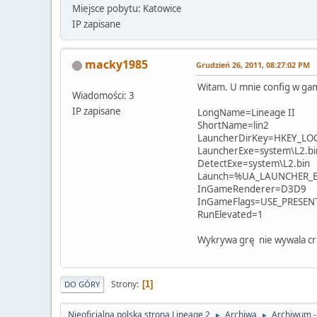
Miejsce pobytu: Katowice
IP zapisane
macky1985
Grudzień 26, 2011, 08:27:02 PM
Witam. U mnie config w gam
Wiadomości: 3
IP zapisane
LongName=Lineage II
ShortName=lin2
LauncherDirKey=HKEY_LOC
LauncherExe=system\L2.bi
DetectExe=system\L2.bin
Launch=%UA_LAUNCHER_
InGameRenderer=D3D9
InGameFlags=USE_PRESE
RunElevated=1
Wykrywa grę nie wywala crit
Strony
1
DO GÓRY
Nieoficjalna polska strona Lineage 2
Archiwa
Archiwum - 
►
►