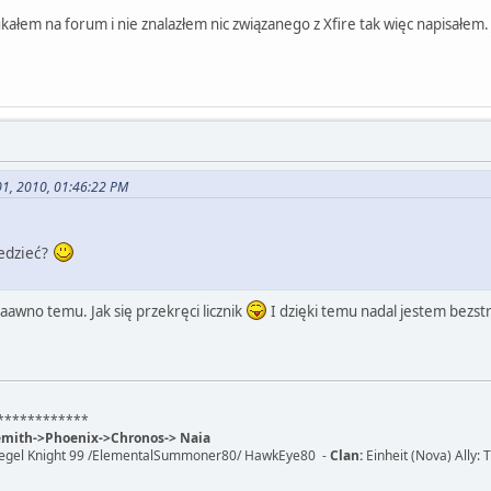
ałem na forum i nie znalazłem nic związanego z Xfire tak więc napisałem. 
01, 2010, 01:46:22 PM
iedzieć?
aawno temu. Jak się przekręci licznik
I dzięki temu nadal jestem bez
************
demith->Phoenix->Chronos-> Naia
Siegel Knight 99 /ElementalSummoner80/ HawkEye80 -
Clan:
Einheit (Nova) Ally: T