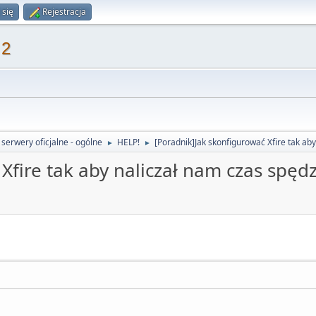
 się
Rejestracja
 2
serwery oficjalne - ogólne
HELP!
[Poradnik]Jak skonfigurować Xfire tak ab
►
►
Xfire tak aby naliczał nam czas spęd