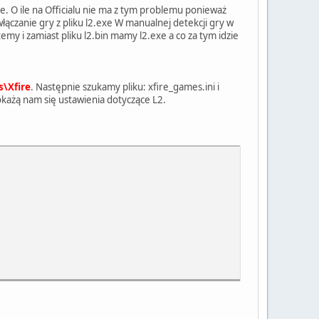
e. O ile na Officialu nie ma z tym problemu ponieważ
łączanie gry z pliku l2.exe W manualnej detekcji gry w
temy i zamiast pliku l2.bin mamy l2.exe a co za tym idzie
s\Xfire
. Następnie szukamy pliku: xfire_games.ini i
okażą nam się ustawienia dotyczące L2.