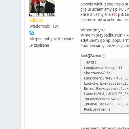
pewnie wielu z was miało pr
grę uruchamiamy z pliku Lin
Xfire musimy znale
ź
ć plik 
nie możemy uruchomić nasze
Wiadomości: 181
Wchodzimy w:
W moim przypadku (win 7 x6
Miejsce pobytu: Katowice
edytujemy go np. popular
IP zapisane
Podmieniamy nasze orygina
Kod
[Zaznacz]
[4215]
LongName=Lineage II
ShortName=lin2
LauncherDirKey=HKEY_LO
LauncherExe=system\L2.
DetectExe=system\L2.ex
Launch=%UA_LAUNCHER_EX
InGameRenderer=D3D9
InGameFlags=USE_PRESEN
RunElevated=1
Zapisujemy. W moim systemi