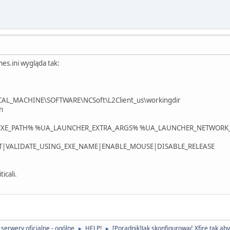
es.ini wygląda tak:
AL_MACHINE\SOFTWARE\NCSoft\L2Client_us\workingdir
n
EXE_PATH% %UA_LAUNCHER_EXTRA_ARGS% %UA_LAUNCHER_NETWORK
NT|VALIDATE_USING_EXE_NAME|ENABLE_MOUSE|DISABLE_RELEASE
icali.
serwery oficjalne - ogólne
HELP!
[Poradnik]Jak skonfigurować Xfire tak ab
►
►