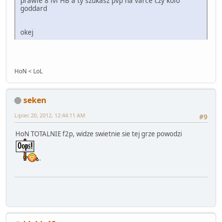
prawie 8 lvl HB a ty szukasz pvp na varce czy kolo
goddard
okej
HoN < LoL
seken
Lipiec 20, 2012, 12:44:11 AM
#9
HoN TOTALNIE f2p, widze swietnie sie tej grze powodzi
.