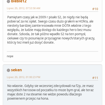
bleble12
Lipiec 20, 2012, 07:53:58 AM
#10
Pamiętam czasy jak w 2009 r pisało S2, że nigdy nie będą
pobierać za nic opłat. Swego czasu dużo grałem w HON'a, ale
niestety bardziej zainteresowała mnie DOTA właśnie z tego
względu, że ludzie mają dostęp do każdego hero bez musu
donate. Szkoda, że tak późno wpadło S2 na ten pomysł,
ciekawe czy to posunięcie przyciągnie nowych/starych graczy,
którzy też mieli już dosyć donate.
nope
seken
Lipiec 20, 2012, 01:00:23 PM
#11
No wlasnie. Gdyby sie wczesniej zdecydowali na f2p, ze masz
wszystkich herosow od poczatku to moze bym gral, ale teraz
majac dote 2 na steamie nie widze powodu dlaczego
powinienem przejsc na hona.