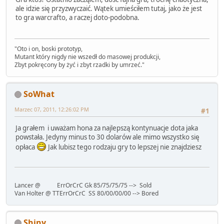
ale idzie się przyzwyczaić. Wątek umieściłem tutaj, jako że jest
to gra warcrafto, a raczej doto-podobna.
"Oto i on, boski prototyp,
Mutant który nigdy nie wszedł do masowej produkcji,
Zbyt pokręcony by żyć i zbyt rzadki by umrzeć."
SoWhat
Marzec 07, 2011, 12:26:02 PM
#1
Ja grałem i uważam hona za najlepszą kontynuacje dota jaka
powstała. Jedyny minus to 30 dolarów ale mimo wszystko się
opłaca
Jak lubisz tego rodzaju gry to lepszej nie znajdziesz
Lancer @ ErrOrCrC Gk 85/75/75/75 --> Sold
Van Holter @ TTErrOrCrC SS 80/00/00/00 --> Bored
Shiny