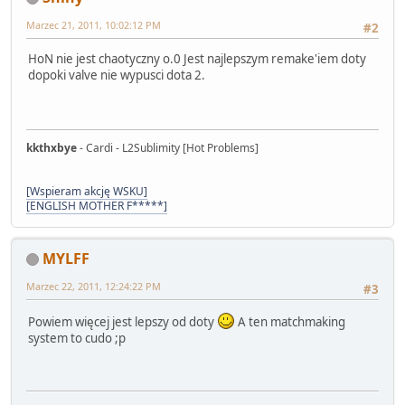
Marzec 21, 2011, 10:02:12 PM
#2
HoN nie jest chaotyczny o.0 Jest najlepszym remake'iem doty
dopoki valve nie wypusci dota 2.
kkthxbye
- Cardi - L2Sublimity [Hot Problems]
[Wspieram akcję WSKU]
[ENGLISH MOTHER F*****]
MYLFF
Marzec 22, 2011, 12:24:22 PM
#3
Powiem więcej jest lepszy od doty
A ten matchmaking
system to cudo ;p