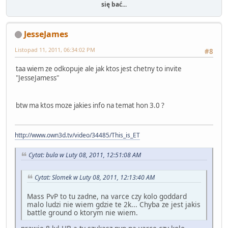
się bać...
JesseJames
Listopad 11, 2011, 06:34:02 PM
#8
taa wiem ze odkopuje ale jak ktos jest chetny to invite
"JesseJamess"
btw ma ktos moze jakies info na temat hon 3.0 ?
http://www.own3d.tv/video/34485/This_is_ET
Cytat: bula w Luty 08, 2011, 12:51:08 AM
Cytat: Slomek w Luty 08, 2011, 12:13:40 AM
Mass PvP to tu zadne, na varce czy kolo goddard
malo ludzi nie wiem gdzie te 2k... Chyba ze jest jakis
battle ground o ktorym nie wiem.