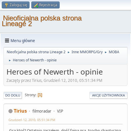
Zaloguj się
Rejestracja
Nieoficjalna polska strona
Lineage 2
Menu główne
Nieoficjalna polska strona Lineage 2
Inne MMORPG/Gry
MOBA
►
►
Heroes of Newerth - opinie
►
Heroes of Newerth - opinie
Zaczęty przez Tirius, Grudzień 12, 2010, 05:51:34 PM
Strony
1
DO DOŁU
AKCJE UŻYTKOWNIKA
Tirius
filmoradar
VIP
Grudzień 12, 2010, 05:51:34 PM
Gra ktoś? Ostatnio zacząłem, dość fajna gra, trochę chaotyczna,