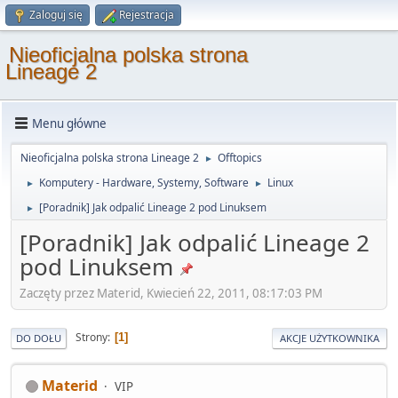
Zaloguj się
Rejestracja
Nieoficjalna polska strona
Lineage 2
Menu główne
Nieoficjalna polska strona Lineage 2
Offtopics
►
Komputery - Hardware, Systemy, Software
Linux
►
►
[Poradnik] Jak odpalić Lineage 2 pod Linuksem
►
[Poradnik] Jak odpalić Lineage 2
pod Linuksem
Zaczęty przez Materid, Kwiecień 22, 2011, 08:17:03 PM
Strony
1
DO DOŁU
AKCJE UŻYTKOWNIKA
Materid
VIP