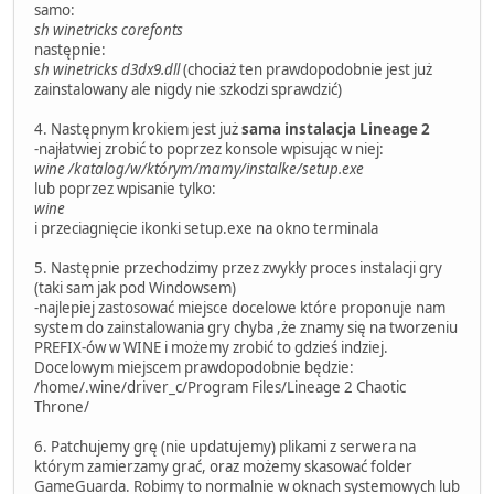
samo:
sh winetricks corefonts
następnie:
sh winetricks d3dx9.dll
(chociaż ten prawdopodobnie jest już
zainstalowany ale nigdy nie szkodzi sprawdzić)
4. Następnym krokiem jest już
sama instalacja Lineage 2
-najłatwiej zrobić to poprzez konsole wpisując w niej:
wine /katalog/w/którym/mamy/instalke/setup.exe
lub poprzez wpisanie tylko:
wine
i przeciagnięcie ikonki setup.exe na okno terminala
5. Następnie przechodzimy przez zwykły proces instalacji gry
(taki sam jak pod Windowsem)
-najlepiej zastosować miejsce docelowe które proponuje nam
system do zainstalowania gry chyba ,że znamy się na tworzeniu
PREFIX-ów w WINE i możemy zrobić to gdzieś indziej.
Docelowym miejscem prawdopodobnie będzie:
/home/.wine/driver_c/Program Files/Lineage 2 Chaotic
Throne/
6. Patchujemy grę (nie updatujemy) plikami z serwera na
którym zamierzamy grać, oraz możemy skasować folder
GameGuarda. Robimy to normalnie w oknach systemowych lub