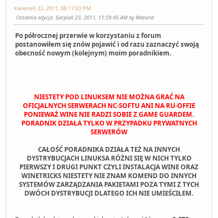
Kwiecień 22, 2011, 08:17:03 PM
Ostatnia edycja
: Sierpień 23, 2011, 11:59:45 AM by Materid
Po półrocznej przerwie w korzystaniu z forum
postanowiłem się znów pojawić i od razu zaznaczyć swoją
obecność nowym (kolejnym) moim poradnikiem.
NIESTETY POD LINUKSEM NIE MOŻNA GRAĆ NA
OFICJALNYCH SERWERACH NC-SOFTU ANI NA RU-OFFIE
PONIEWAŻ WINE NIE RADZI SOBIE Z GAME GUARDEM.
PORADNIK DZIAŁA TYLKO W PRZYPADKU PRYWATNYCH
SERWERÓW
CAŁOŚĆ PORADNIKA DZIAŁA TEŻ NA INNYCH
DYSTRYBUCJACH LINUKSA RÓŻNI SIĘ W NICH TYLKO
PIERWSZY I DRUGI PUNKT CZYLI INSTALACJA WINE ORAZ
WINETRICKS NIESTETY NIE ZNAM KOMEND DO INNYCH
SYSTEMÓW ZARZĄDZANIA PAKIETAMI POZA TYMI Z TYCH
DWÓCH DYSTRYBUCJI DLATEGO ICH NIE UMIEŚCIŁEM.