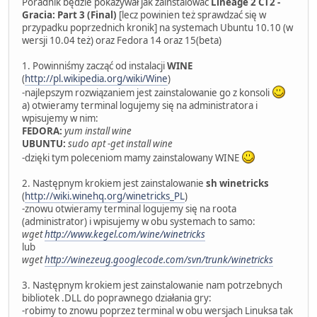
Poradnik będzie pokazywał jak zainstalować
Lineage 2 CT2 -
Gracia: Part 3 (Final)
[lecz powinien też sprawdzać się w
przypadku poprzednich kronik] na systemach Ubuntu 10.10 (w
wersji 10.04 też) oraz Fedora 14 oraz 15(beta)
1. Powinniśmy zacząć od instalacji
WINE
(
http://pl.wikipedia.org/wiki/Wine
)
-najlepszym rozwiązaniem jest zainstalowanie go z konsoli
a) otwieramy terminal logujemy się na administratora i
wpisujemy w nim:
FEDORA:
yum install wine
UBUNTU:
sudo apt -get install wine
-dzięki tym poleceniom mamy zainstalowany WINE
2. Następnym krokiem jest zainstalowanie
sh winetricks
(
http://wiki.winehq.org/winetricks_PL
)
-znowu otwieramy terminal logujemy się na roota
(administrator) i wpisujemy w obu systemach to samo:
wget
http://www.kegel.com/wine/winetricks
lub
wget
http://winezeug.googlecode.com/svn/trunk/winetricks
3. Następnym krokiem jest zainstalowanie nam potrzebnych
bibliotek .DLL do poprawnego działania gry:
-robimy to znowu poprzez terminal w obu wersjach Linuksa tak