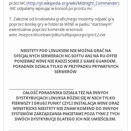
przez MC (
http://pl.wikipedia.org/wiki/Midnight_Commander
)
-MC odpalamy wpisując w konsoli po prostu
mc
7. Zależnie od środowiska graficznego możemy odpalić grę
poprzez ikonkę gry w folderze WINE w pasku "startowym"
ewentualnie poprzez komende w konsoli:
wine /miejsce/docelowe/pliku/odlapajacego/gre/L2.exe
NIESTETY POD LINUKSEM NIE MOŻNA GRAĆ NA
OFICJALNYCH SERWERACH NC-SOFTU ANI NA RU-OFFIE
PONIEWAŻ WINE NIE RADZI SOBIE Z GAME GUARDEM.
PORADNIK DZIAŁA TYLKO W PRZYPADKU PRYWATNYCH
SERWERÓW
_____________________________________
CAŁOŚĆ PORADNIKA DZIAŁA TEŻ NA INNYCH
DYSTRYBUCJACH LINUKSA RÓŻNI SIĘ W NICH TYLKO
PIERWSZY I DRUGI PUNKT CZYLI INSTALACJA WINE ORAZ
WINETRICKS NIESTETY NIE ZNAM KOMEND DO INNYCH
SYSTEMÓW ZARZĄDZANIA PAKIETAMI POZA TYMI Z TYCH
DWÓCH DYSTRYBUCJI DLATEGO ICH NIE UMIEŚCIŁEM.