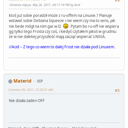
#4
Ostatnia edycja
: Maj 26, 2011, 04:17:14 PM by Acid
ktoś już sobie poradził może z ru-offem na Linuxie.? Planuje
wstawić sobie Debiana Squeeze i nie wiem czy ma to sens, jak
nie bede mógł na nim gac w l2
. Pytam bo ru-off nie wspiera
gg tylko tego Frosta czy coś, i kiedyś czytałem jakoś w grudniu
że w nie dalekej przyszłość mają zacząć wspierać UNIXA.
//Acid -- Z tego co wiem to dalej Frost nie działa pod Linuxem.
Materid
VIP
Czerwiec 06, 2011, 12:25:01 AM
#5
Nie działa żaden OFF