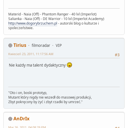
Materid - Naia (Off) - Phantom Ranger - 40 lvl (Imperlot)
Salianka - Naia (Off) - DE Warrior - 10 lvl (Imperlot Academy)
http://www.dogorybrzuchem.pl
- autorski blog o kulturze i
spoleczeństwie.
Tirius
filmoradar
VIP
Kwiecień 23, 2011, 11:17:56 AM
#3
Nie każdy ma talent dydaktyczny
"Oto i on, boski prototyp,
Mutant który nigdy nie wszedł do masowej produkcji,
Zbyt pokręcony by żyć i zbyt rzadki by umrzeć."
AnDrIx
Maj 26, 2011, 04:08:29 PM