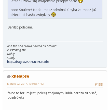
latach i znów się wzajemnie przepychacie
Łooo Soulern! Nadal masz admina? Chyba że masz już
dzieci i ci hasła zwiędziły
Bardzo polecam.
And the odd crowd packed all around
Is listening still
Nobly
Subtly
http://dragcave.net/user/Nathel
xRelapse
Marzec 22, 2017, 10:03:57 PM
#133
fajne to forum jest, polecę znajomym, lubię bardzo tu pisać,
pozdrówka