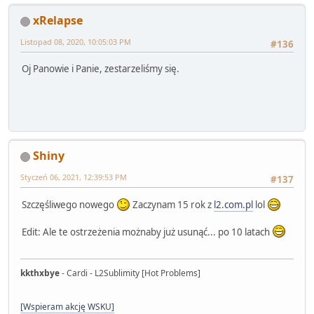
xRelapse
Listopad 08, 2020, 10:05:03 PM
#136
Oj Panowie i Panie, zestarzeliśmy się.
Shiny
Styczeń 06, 2021, 12:39:53 PM
#137
Szczęśliwego nowego
Zaczynam 15 rok z
l2.com.pl
lol
Edit: Ale te ostrzeżenia możnaby już usunąć... po 10 latach
kkthxbye
- Cardi - L2Sublimity [Hot Problems]
[Wspieram akcję WSKU]