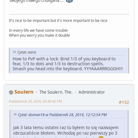
swojego małego chuligana ...
It's nice to be important but it's more important to be nice
In every life we have some trouble
When you worry you make it double
Cytat: naris
How to PvP with a lock: Bind 1/3 of you keyboard to
fear, 1/3 to dots and 1/3 to destruction spells.
Smash you head into the keyboard. YYYAAARRRGGGH!!!
Soulern
The Soulern. The.
Administrator
Październik 29, 2016, 03:49:42 PM
#132
Cytat: doman18 w Październik 28, 2016, 12:12:54 PM
Jak 3 lata temu ostatni raz tu byłem to się nazwajem
obrzucaliście błotem. Wchodzę po raz pierwszy po 3