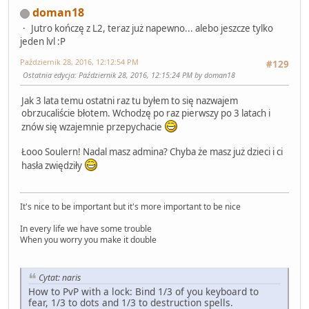
doman18
Jutro kończę z L2, teraz już napewno... alebo jeszcze tylko
jeden lvl :P
Październik 28, 2016, 12:12:54 PM
#129
Ostatnia edycja
: Październik 28, 2016, 12:15:24 PM by doman18
Jak 3 lata temu ostatni raz tu byłem to się nazwajem
obrzucaliście błotem. Wchodzę po raz pierwszy po 3 latach i
znów się wzajemnie przepychacie
Łooo Soulern! Nadal masz admina? Chyba że masz już dzieci i ci
hasła zwiędziły
It's nice to be important but it's more important to be nice
In every life we have some trouble
When you worry you make it double
Cytat: naris
How to PvP with a lock: Bind 1/3 of you keyboard to
fear, 1/3 to dots and 1/3 to destruction spells.