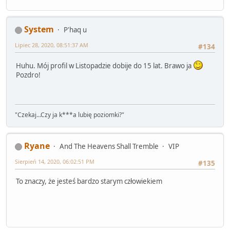
System
P'haq u
Lipiec 28, 2020, 08:51:37 AM
#134
Huhu. Mój profil w Listopadzie dobije do 15 lat. Brawo ja
Pozdro!
"Czekaj...Czy ja k***a lubię poziomki?"
Ryane
And The Heavens Shall Tremble
VIP
Sierpień 14, 2020, 06:02:51 PM
#135
To znaczy, że jesteś bardzo starym człowiekiem