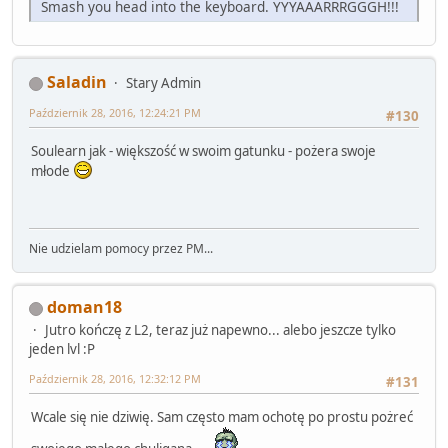
Smash you head into the keyboard. YYYAAARRRGGGH!!!
Saladin
Stary Admin
Październik 28, 2016, 12:24:21 PM
#130
Soulearn jak - większość w swoim gatunku - pożera swoje
młode
Nie udzielam pomocy przez PM...
doman18
Jutro kończę z L2, teraz już napewno... alebo jeszcze tylko
jeden lvl :P
Październik 28, 2016, 12:32:12 PM
#131
Wcale się nie dziwię. Sam często mam ochotę po prostu pożreć