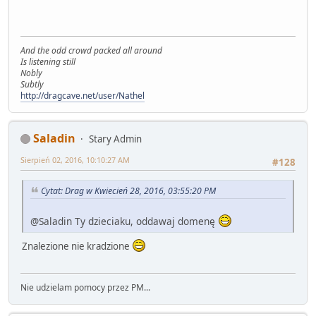
And the odd crowd packed all around
Is listening still
Nobly
Subtly
http://dragcave.net/user/Nathel
Saladin
Stary Admin
Sierpień 02, 2016, 10:10:27 AM
#128
Cytat: Drag w Kwiecień 28, 2016, 03:55:20 PM
@Saladin Ty dzieciaku, oddawaj domenę
Znalezione nie kradzione
Nie udzielam pomocy przez PM...