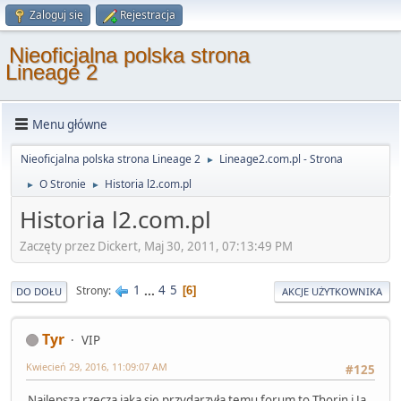
Zaloguj się
Rejestracja
Nieoficjalna polska strona
Lineage 2
Menu główne
Nieoficjalna polska strona Lineage 2
Lineage2.com.pl - Strona
►
O Stronie
Historia l2.com.pl
►
►
Historia l2.com.pl
Zaczęty przez Dickert, Maj 30, 2011, 07:13:49 PM
1
...
4
5
Strony
6
DO DOŁU
AKCJE UŻYTKOWNIKA
Tyr
VIP
Kwiecień 29, 2016, 11:09:07 AM
#125
Najlepszą rzeczą jaka się przydarzyła temu forum to Thorin i Ja