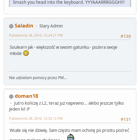
Smash you head into the keyboard. YYYAAARRRGGGH!!!
Saladin
Stary Admin
Październik 28, 2016, 12:24:21 PM
#130
Soulearn jak - większość w swoim gatunku - pożera swoje
młode
Nie udzielam pomocy przez PM...
doman18
Jutro kończę z L2, teraz już napewno... alebo jeszcze tylko
jeden lvl :P
Październik 28, 2016, 12:32:12 PM
#131
Wcale się nie dziwię. Sam często mam ochotę po prostu pożreć