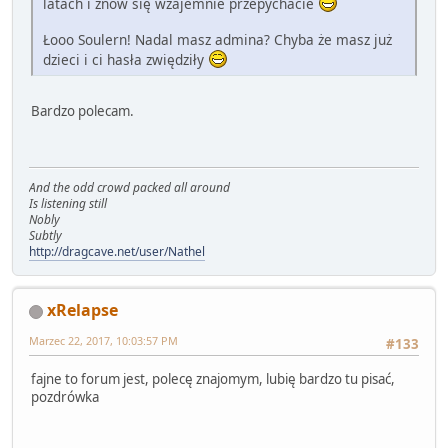
latach i znów się wzajemnie przepychacie
Łooo Soulern! Nadal masz admina? Chyba że masz już
dzieci i ci hasła zwiędziły
Bardzo polecam.
And the odd crowd packed all around
Is listening still
Nobly
Subtly
http://dragcave.net/user/Nathel
xRelapse
Marzec 22, 2017, 10:03:57 PM
#133
fajne to forum jest, polecę znajomym, lubię bardzo tu pisać,
pozdrówka