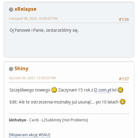
xRelapse
Listopad 08, 2020, 10:05:03 PM
#136
Oj Panowie i Panie, zestarzeliśmy się.
Shiny
Styczeń 06, 2021, 12:39:53 PM
#137
Szczęśliwego nowego
Zaczynam 15 rok z
l2.com.pl
lol
Edit: Ale te ostrzeżenia możnaby już usunąć... po 10 latach
kkthxbye
- Cardi - L2Sublimity [Hot Problems]
[Wspieram akcję WSKU]