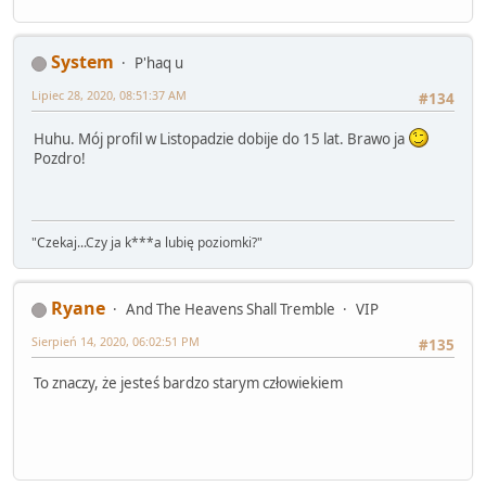
System
P'haq u
Lipiec 28, 2020, 08:51:37 AM
#134
Huhu. Mój profil w Listopadzie dobije do 15 lat. Brawo ja
Pozdro!
"Czekaj...Czy ja k***a lubię poziomki?"
Ryane
And The Heavens Shall Tremble
VIP
Sierpień 14, 2020, 06:02:51 PM
#135
To znaczy, że jesteś bardzo starym człowiekiem