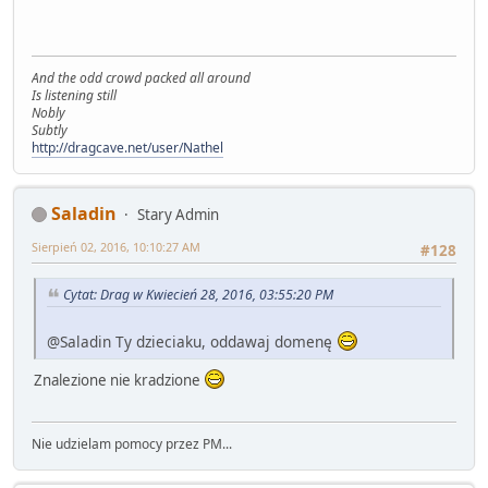
And the odd crowd packed all around
Is listening still
Nobly
Subtly
http://dragcave.net/user/Nathel
Saladin
Stary Admin
Sierpień 02, 2016, 10:10:27 AM
#128
Cytat: Drag w Kwiecień 28, 2016, 03:55:20 PM
@Saladin Ty dzieciaku, oddawaj domenę
Znalezione nie kradzione
Nie udzielam pomocy przez PM...