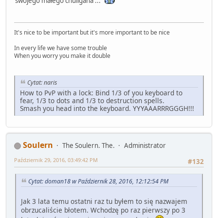
swojego małego chuligana ...
It's nice to be important but it's more important to be nice
In every life we have some trouble
When you worry you make it double
Cytat: naris
How to PvP with a lock: Bind 1/3 of you keyboard to
fear, 1/3 to dots and 1/3 to destruction spells.
Smash you head into the keyboard. YYYAAARRRGGGH!!!
Soulern
The Soulern. The.
Administrator
Październik 29, 2016, 03:49:42 PM
#132
Cytat: doman18 w Październik 28, 2016, 12:12:54 PM
Jak 3 lata temu ostatni raz tu byłem to się nazwajem
obrzucaliście błotem. Wchodzę po raz pierwszy po 3