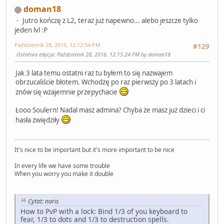
doman18
Jutro kończę z L2, teraz już napewno... alebo jeszcze tylko
jeden lvl :P
Październik 28, 2016, 12:12:54 PM
#129
Ostatnia edycja
: Październik 28, 2016, 12:15:24 PM by doman18
Jak 3 lata temu ostatni raz tu byłem to się nazwajem
obrzucaliście błotem. Wchodzę po raz pierwszy po 3 latach i
znów się wzajemnie przepychacie
Łooo Soulern! Nadal masz admina? Chyba że masz już dzieci i ci
hasła zwiędziły
It's nice to be important but it's more important to be nice
In every life we have some trouble
When you worry you make it double
Cytat: naris
How to PvP with a lock: Bind 1/3 of you keyboard to
fear, 1/3 to dots and 1/3 to destruction spells.