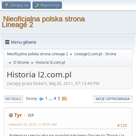
Zaloguj się
Rejestracja
Nieoficjalna polska strona
Lineage 2
Menu główne
Nieoficjalna polska strona Lineage 2
Lineage2.com.pl - Strona
►
O Stronie
Historia l2.com.pl
►
►
Historia l2.com.pl
Zaczęty przez Dickert, Maj 30, 2011, 07:13:49 PM
1
...
4
5
Strony
6
DO DOŁU
AKCJE UŻYTKOWNIKA
Tyr
VIP
Kwiecień 29, 2016, 11:09:07 AM
#125
Najlepszą rzeczą jaka się przydarzyła temu forum to Thorin i Ja