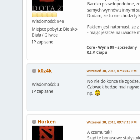
Bardzo prawdopodobne, że w
samych wynnów z innymi s
Dodam, że tu nie chodzi tylko
Wiadomości: 948
Faktem jest natomiast, że 
Miejsce pobytu: Bielsko-
- mając jeszcze na uwadze 
Biała / Gliwice
IP zapisane
Core - Wynn 99 - sprzedany
R.I.P. Ciapu
k0z4k
Wrzesień 30, 2013, 07:33:42 PM
No nie do konca sie zgodze,
Wiadomości: 3
Czlowiek bedzie mial najwiek
IP zapisane
np.
Horken
Wrzesień 30, 2013, 09:17:13 PM
A czemu tak?
Skąd te bonusowe statystyk