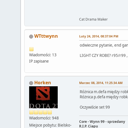
Cat Drama Maker
WTttwynn
Luty 24, 2014, 08:37:04 PM
odwieczne pytanie, end gam
Wiadomości: 13
LIGHT CZY ROBE? r95/r99 , p
IP zapisane
Horken
Marzec 08, 2014, 11:25:34 AM
Różnica m.defa między robk
Różnica p.defa między robk
Oczywiście set 99
Wiadomości: 948
Core - Wynn 99 - sprzedany
Miejsce pobytu: Bielsko-
R.I.P. Ciapu