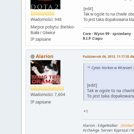
[edit]
Tak w ogole to na chwile o
Wiadomości: 948
To jest taka dopakowana kla
Miejsce pobytu: Bielsko-
Biała / Gliwice
Core - Wynn 99 - sprzedany
R.I.P. Ciapu
IP zapisane
Alarion
Październik 06, 2013, 11:17:35 A
Cytat: Horken w Wrzesień 
[edit]
Tak w ogole to na chwi
Wiadomości: 7,604
To jest taka dopakowana
IP zapisane
+1
Alarion - EdgeWalker
{Amber
ArcheAge Server: Kyprosa! / W