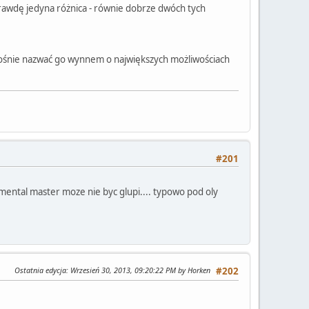
prawdę jedyna różnica - równie dobrze dwóch tych
głośnie nazwać go wynnem o największych możliwościach
#201
 elmental master moze nie byc glupi.... typowo pod oly
Ostatnia edycja
: Wrzesień 30, 2013, 09:20:22 PM by Horken
#202