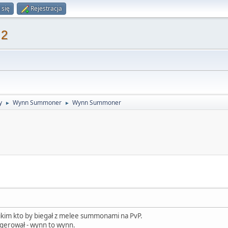
 się
Rejestracja
 2
y
Wynn Summoner
Wynn Summoner
►
►
nikim kto by biegał z melee summonami na PvP.
ugerował - wynn to wynn.