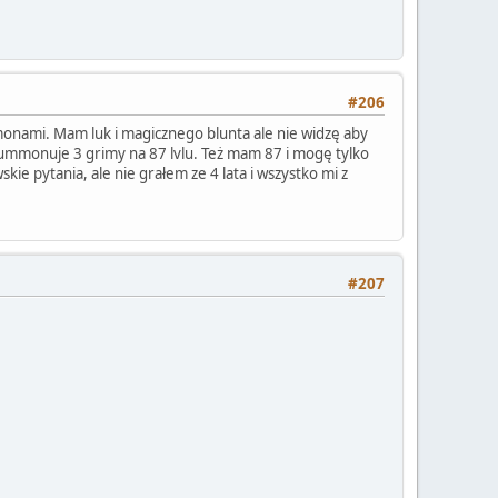
#206
monami. Mam luk i magicznego blunta ale nie widzę aby
summonuje 3 grimy na 87 lvlu. Też mam 87 i mogę tylko
ie pytania, ale nie grałem ze 4 lata i wszystko mi z
#207