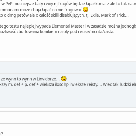
 PvP mocniejsze baty i więcej fragów będzie łapał koniarz ale to tak na
ummonami może chuja łapać na nie fragować
 o dmg petów ale o całość skilli disablujących, tj. Exile, Mark of Trick...
z tego testu najlepiej wypada Elemental Master i w zasadzie można jedno
możliwość zbuffowania konikiem na oly pod reuse/mcrita/casta.
 ze wynn to wynn w Linvidorze...
szy m. def + p. def + wieksza ilosc hp i wieksze reisty.... Wiec taki ludzki
i?