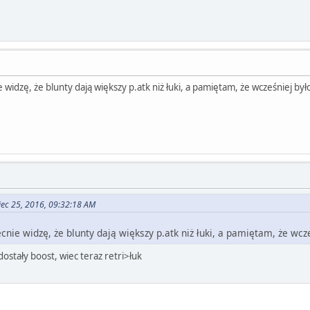
widzę, że blunty dają większy p.atk niż łuki, a pamiętam, że wcześniej było
iec 25, 2016, 09:32:18 AM
nie widzę, że blunty dają większy p.atk niż łuki, a pamiętam, że wcze
ostały boost, wiec teraz retri>łuk