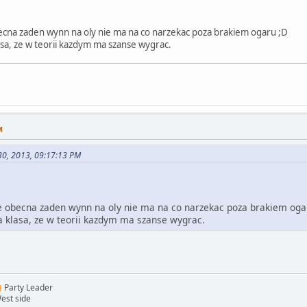
becna zaden wynn na oly nie ma na co narzekac poza brakiem ogaru ;D
sa, ze w teorii kazdym ma szanse wygrac.
M
30, 2013, 09:17:13 PM
le obecna zaden wynn na oly nie ma na co narzekac poza brakiem oga
 klasa, ze w teorii kazdym ma szanse wygrac.
}
Party Leader
est side