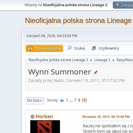
Witamy na
Nieoficjalna polska strona Lineage 2
.
Zaloguj
Nieoficjalna polska strona Lineage
Sierpień 08, 2026, 04:53:09 PM
Strona główna
Szukaj
Użytkownicy
Nieoficjalna polska strona Lineage 2
Lineage 2
Rasy/Klas
►
►
Wynn Summoner
Zaczęty przez Naito, Czerwiec 19, 2011, 05:57:02 PM
1
...
7
8
Strony
9
DO DOŁU
Horken
Wrzesień 30, 2013, 06:10:48 PM
Raczej nie spotkałem się z 
Testem bym się jakoś nie s