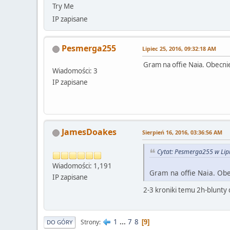
Try Me
IP zapisane
Pesmerga255
Lipiec 25, 2016, 09:32:18 AM
Gram na offie Naia. Obecnie 
Wiadomości: 3
IP zapisane
JamesDoakes
Sierpień 16, 2016, 03:36:56 AM
Cytat: Pesmerga255 w Lip
Wiadomości: 1,191
Gram na offie Naia. Obec
IP zapisane
2-3 kroniki temu 2h-blunty d
1
...
7
8
Strony
9
DO GÓRY