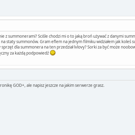
cnie z summonerami? Sciśle chodzi mi o to jaką broń używać z danymi sum
ło na staty summonów. Gram eflem na jednym filmiku widziałem jak koleś 
zy sprzęt dla summonera na ten przedział lvlovy? Sorki za być może noobowsk
ięczny za każdą podpowiedź
ronikę GOD+, ale napisz jeszcze na jakim serwerze grasz.