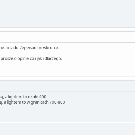
e. linvidor/epeisodion wkrotce.
rosze o opinie co i jak i dlaczego.
ą, a lightem to około 400
ą, a lightem to w granicach 700-800