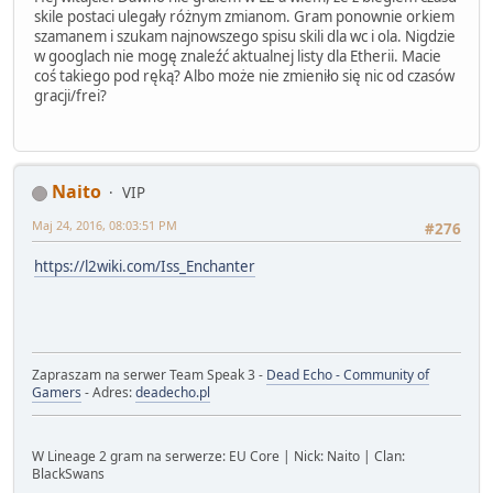
skile postaci ulegały różnym zmianom. Gram ponownie orkiem
szamanem i szukam najnowszego spisu skili dla wc i ola. Nigdzie
w googlach nie mogę znaleźć aktualnej listy dla Etherii. Macie
coś takiego pod ręką? Albo może nie zmieniło się nic od czasów
gracji/frei?
Naito
VIP
Maj 24, 2016, 08:03:51 PM
#276
https://l2wiki.com/Iss_Enchanter
Zapraszam na serwer Team Speak 3 -
Dead Echo - Community of
Gamers
- Adres:
deadecho.pl
W Lineage 2 gram na serwerze: EU Core | Nick: Naito | Clan:
BlackSwans