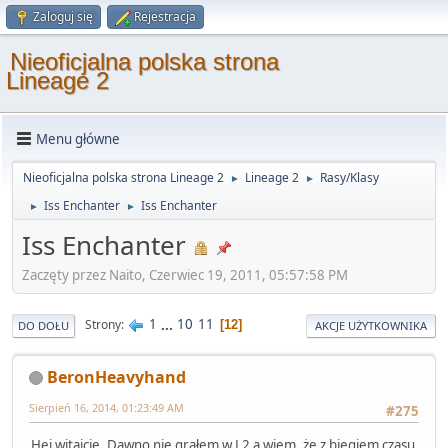
Zaloguj się
Rejestracja
Nieoficjalna polska strona
Lineage 2
Menu główne
Nieoficjalna polska strona Lineage 2
Lineage 2
Rasy/Klasy
►
►
Iss Enchanter
Iss Enchanter
►
►
Iss Enchanter
Zaczęty przez Naito, Czerwiec 19, 2011, 05:57:58 PM
1
...
10
11
Strony
12
DO DOŁU
AKCJE UŻYTKOWNIKA
BeronHeavyhand
Sierpień 16, 2014, 01:23:49 AM
#275
Hej witajcie. Dawno nie grałem w L2 a wiem, że z biegiem czasu