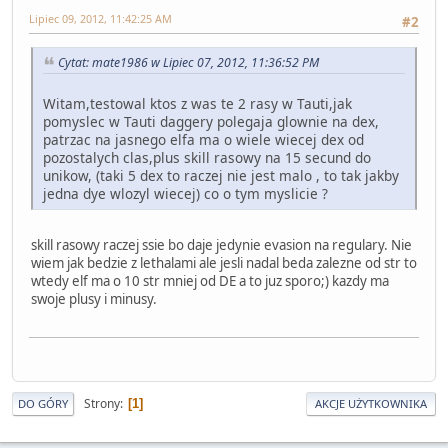
Lipiec 09, 2012, 11:42:25 AM
#2
Cytat: mate1986 w Lipiec 07, 2012, 11:36:52 PM
Witam,testowal ktos z was te 2 rasy w Tauti,jak
pomyslec w Tauti daggery polegaja glownie na dex,
patrzac na jasnego elfa ma o wiele wiecej dex od
pozostalych clas,plus skill rasowy na 15 secund do
unikow, (taki 5 dex to raczej nie jest malo , to tak jakby
jedna dye wlozyl wiecej) co o tym myslicie ?
skill rasowy raczej ssie bo daje jedynie evasion na regulary. Nie
wiem jak bedzie z lethalami ale jesli nadal beda zalezne od str to
wtedy elf ma o 10 str mniej od DE a to juz sporo;) kazdy ma
swoje plusy i minusy.
Strony
1
DO GÓRY
AKCJE UŻYTKOWNIKA