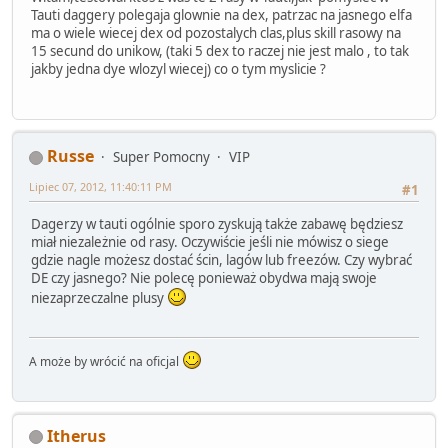
Tauti daggery polegaja glownie na dex, patrzac na jasnego elfa
ma o wiele wiecej dex od pozostalych clas,plus skill rasowy na
15 secund do unikow, (taki 5 dex to raczej nie jest malo , to tak
jakby jedna dye wlozyl wiecej) co o tym myslicie ?
Russe
Super Pomocny
VIP
Lipiec 07, 2012, 11:40:11 PM
#1
Dagerzy w tauti ogólnie sporo zyskują także zabawę będziesz
miał niezależnie od rasy. Oczywiście jeśli nie mówisz o siege
gdzie nagle możesz dostać ścin, lagów lub freezów. Czy wybrać
DE czy jasnego? Nie polecę ponieważ obydwa mają swoje
niezaprzeczalne plusy
A może by wrócić na oficjal
Itherus