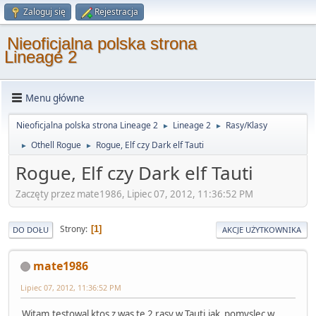
Zaloguj się
Rejestracja
Nieoficjalna polska strona
Lineage 2
Menu główne
Nieoficjalna polska strona Lineage 2
Lineage 2
Rasy/Klasy
►
►
Othell Rogue
Rogue, Elf czy Dark elf Tauti
►
►
Rogue, Elf czy Dark elf Tauti
Zaczęty przez mate1986, Lipiec 07, 2012, 11:36:52 PM
Strony
1
DO DOŁU
AKCJE UŻYTKOWNIKA
mate1986
Lipiec 07, 2012, 11:36:52 PM
Witam,testowal ktos z was te 2 rasy w Tauti,jak pomyslec w