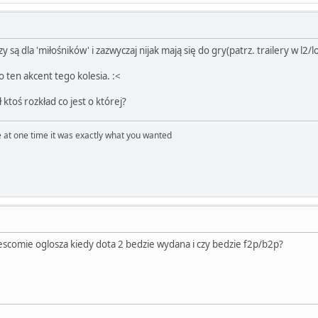
czy są dla 'miłośników' i zazwyczaj nijak mają się do gry(patrz. trailery w l2
o ten akcent tego kolesia. :<
ktoś rozkład co jest o której?
 at one time it was exactly what you wanted
comie oglosza kiedy dota 2 bedzie wydana i czy bedzie f2p/b2p?