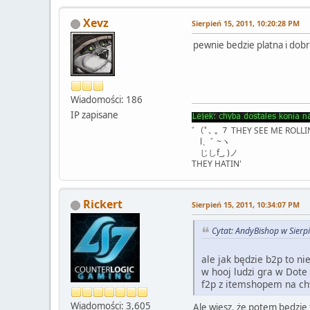
Xevz
Sierpień 15, 2011, 10:20:28 PM
pewnie bedzie platna i dobr
Wiadomości: 186
IP zapisane
ﾞ（ﾟ､ ｡ ７ THEY SEE ME ROLLI
l、ﾞ ~ヽ
じしf_, )ノ
THEY HATIN'
Rickert
Sierpień 15, 2011, 10:34:07 PM
Cytat: AndyBishop w Sierp
ale jak będzie b2p to nie
w hooj ludzi gra w Dote
f2p z itemshopem na ch
Wiadomości: 3,605
Ale wiesz, że potem będzie t