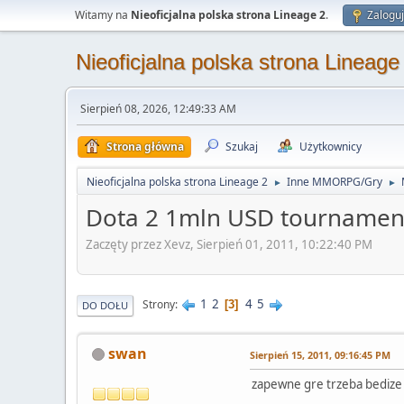
Witamy na
Nieoficjalna polska strona Lineage 2
.
Zaloguj
Nieoficjalna polska strona Lineage
Sierpień 08, 2026, 12:49:33 AM
Strona główna
Szukaj
Użytkownicy
Nieoficjalna polska strona Lineage 2
Inne MMORPG/Gry
►
►
Dota 2 1mln USD tournamen
Zaczęty przez Xevz, Sierpień 01, 2011, 10:22:40 PM
1
2
4
5
Strony
3
DO DOŁU
swan
Sierpień 15, 2011, 09:16:45 PM
zapewne gre trzeba bedize z