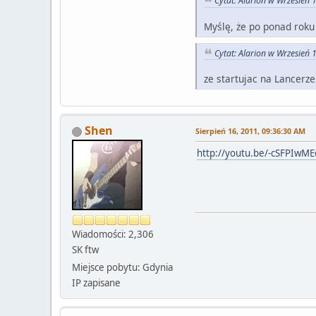
Cytat: Alarion w Wrzesień 
Myślę, że po ponad roku
Cytat: Alarion w Wrzesień 
ze startujac na Lancerz
Shen
Sierpień 16, 2011, 09:36:30 AM
http://youtu.be/-cSFPIwM
Wiadomości: 2,306
SK ftw
Miejsce pobytu: Gdynia
IP zapisane