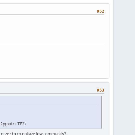
#52
#53
2p(patrz TF2)
nie przez to co pokaże low community?