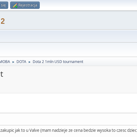
 się
Rejestracja
 2
MOBA
DOTA
Dota 2 1mln USD tournament
►
►
t
akupic jak to u Valve (mam nadzieje ze cena bedzie wysoka to czesc dzieci