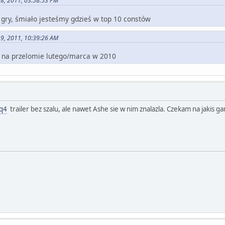
18, 2011, 03:58:53 PM
 gry, śmiało jesteśmy gdzieś w top 10 constów
19, 2011, 10:39:26 AM
e na przelomie lutego/marca w 2010
Eq4
trailer bez szalu, ale nawet Ashe sie w nim znalazla. Czekam na jakis g