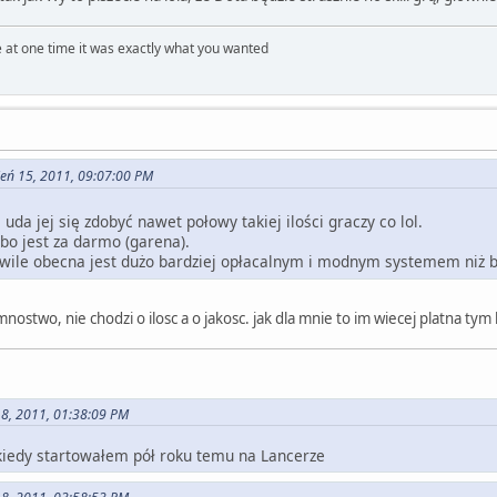
 at one time it was exactly what you wanted
ień 15, 2011, 09:07:00 PM
 uda jej się zdobyć nawet połowy takiej ilości graczy co lol.
 bo jest za darmo (garena).
wile obecna jest dużo bardziej opłacalnym i modnym systemem niż b
 mnostwo, nie chodzi o ilosc a o jakosc. jak dla mnie to im wiecej platna tym
18, 2011, 01:38:09 PM
 kiedy startowałem pół roku temu na Lancerze