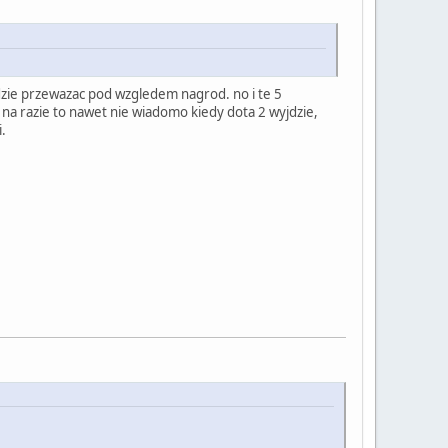
edzie przewazac pod wzgledem nagrod. no i te 5
e na razie to nawet nie wiadomo kiedy dota 2 wyjdzie,
.