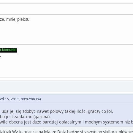
ze, mniej plebsu
N
ień 15, 2011, 09:07:00 PM
 uda jej się zdobyć nawet połowy takiej ilości graczy co lol.
 bo jest za darmo (garena).
wile obecna jest dużo bardziej opłacalnym i modnym systemem niż b
ak jak Wy to piszecie na lola, że Dota będzie strasznie no skill grą, głów