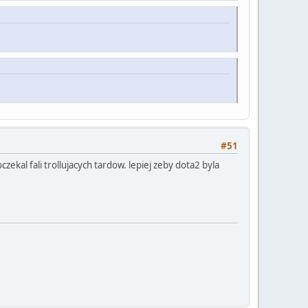
#51
czekal fali trollujacych tardow. lepiej zeby dota2 byla