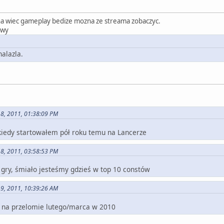
zyna wiec gameplay bedize mozna ze streama zobaczyc.
owy
alazla.
18, 2011, 01:38:09 PM
 kiedy startowałem pół roku temu na Lancerze
18, 2011, 03:58:53 PM
 gry, śmiało jesteśmy gdzieś w top 10 constów
19, 2011, 10:39:26 AM
e na przelomie lutego/marca w 2010