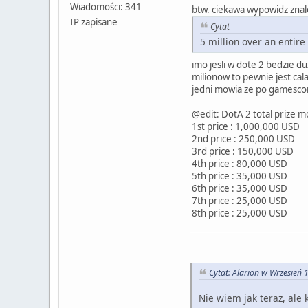
Wiadomości: 341
btw. ciekawa wypowidz znal
IP zapisane
Cytat
5 million over an entir
imo jesli w dote 2 bedzie d
milionow to pewnie jest cal
jedni mowia ze po gamescom 
@edit: DotA 2 total prize 
1st price : 1,000,000 USD
2nd price : 250,000 USD
3rd price : 150,000 USD
4th price : 80,000 USD
5th price : 35,000 USD
6th price : 35,000 USD
7th price : 25,000 USD
8th price : 25,000 USD
Cytat: Alarion w Wrzesień 
Nie wiem jak teraz, ale