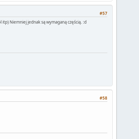
#57
/lol itp) Niemniej jednak są wymaganą częścią. :d
#58