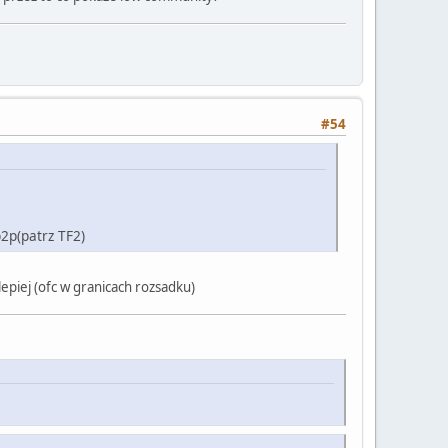
#54
2p(patrz TF2)
 lepiej (ofc w granicach rozsadku)