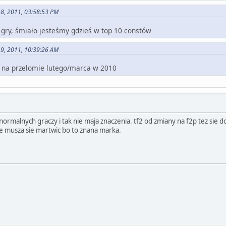
18, 2011, 03:58:53 PM
 gry, śmiało jesteśmy gdzieś w top 10 constów
19, 2011, 10:39:26 AM
e na przelomie lutego/marca w 2010
 normalnych graczy i tak nie maja znaczenia. tf2 od zmiany na f2p tez sie do
 nie musza sie martwic bo to znana marka.