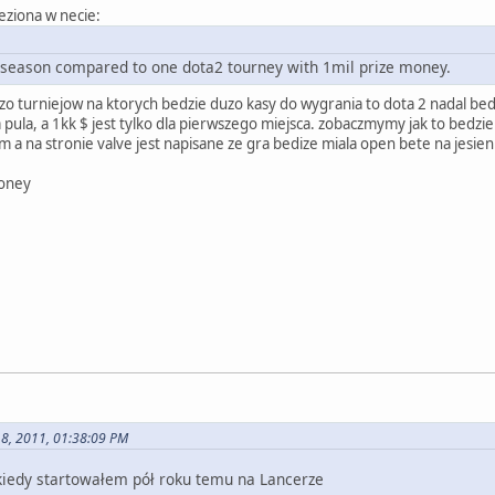
eziona w necie:
e season compared to one dota2 tourney with 1mil prize money.
uzo turniejow na ktorych bedzie duzo kasy do wygrania to dota 2 nadal b
a pula, a 1kk $ jest tylko dla pierwszego miejsca. zobaczmymy jak to bedzi
a na stronie valve jest napisane ze gra bedize miala open bete na jesieni
money
18, 2011, 01:38:09 PM
 kiedy startowałem pół roku temu na Lancerze