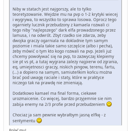
Niby w statach jest najgorszy, ale to tylko
teoretyzowanie. Wejdzie mu na pvp o 1-2 krytyki wiecej
i wygrywa, to wszystko to sprawa losowa. Oprocz tego
ogarniety lucznik przebudzony z kamaela rozwali ci
tego niby "najlepszego" dark elfa prowadzonego przez
lamusa, i na odwrót. Zbyt rzadko sie zdarza, zeby
dwojka graczy ogarniala na dokladnie tym samym
poziomie i miala takie samo szczęście (albo i pecha),
żeby mówić o tym kto kogo rozwali na pvp. Jeżeli już
chcemy powoływać się na pvp, to zazwyczaj klepiemy
sie pt vs pt, a tutaj wygrana zalezy najpierw od zgrania,
eq, umiejetnosci graczy, niskich pingow, terenu, fartu,
(...) a dopiero na samym, samiuteńkim końcu można
brać pod uwagę raciale i staty, które w praktyce
niczego tak na prawdę nie zmieniają.
Dodatkowo kamael ma final forma, ciekawe
urozmaicenie. Co więcej, bardzo przyjemnie sie nim
zabija enemy na 2/3 profie przed przebudzeniem
Chociaz ja sam pewnie wybrałbym jasną elfkę - z
sentymentu
Polać mu!