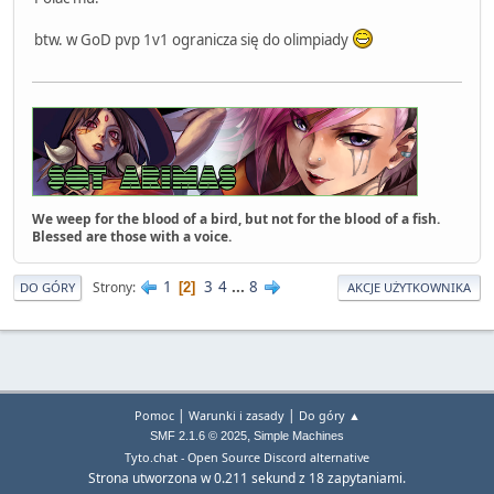
btw. w GoD pvp 1v1 ogranicza się do olimpiady
We weep for the blood of a bird, but not for the blood of a fish.
Blessed are those with a voice.
1
3
4
...
8
Strony
2
DO GÓRY
AKCJE UŻYTKOWNIKA
|
|
Pomoc
Warunki i zasady
Do góry ▲
,
SMF 2.1.6 © 2025
Simple Machines
Tyto.chat - Open Source Discord alternative
Strona utworzona w 0.211 sekund z 18 zapytaniami.