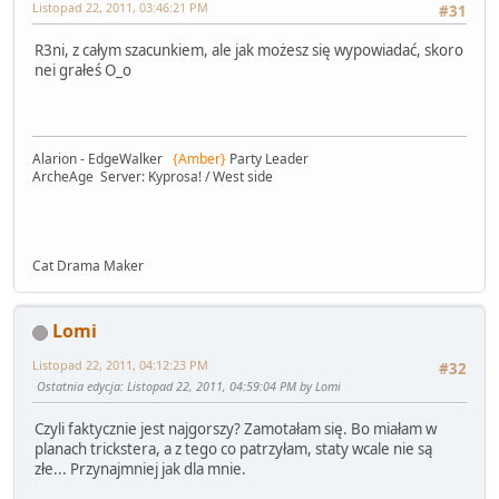
Listopad 22, 2011, 03:46:21 PM
#31
R3ni, z całym szacunkiem, ale jak możesz się wypowiadać, skoro
nei grałeś O_o
Alarion - EdgeWalker
{Amber}
Party Leader
ArcheAge Server: Kyprosa! / West side
Cat Drama Maker
Lomi
Listopad 22, 2011, 04:12:23 PM
#32
Ostatnia edycja
: Listopad 22, 2011, 04:59:04 PM by Lomi
Czyli faktycznie jest najgorszy? Zamotałam się. Bo miałam w
planach trickstera, a z tego co patrzyłam, staty wcale nie są
złe... Przynajmniej jak dla mnie.