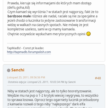
Prawda, kieruje się informacjami do których mam dostęp
(defo,goha,itd)
Czym kamael się wyróżnia ? w statach jest najgorszy, fakt że to
bardzooo małe
różnice ale nadal, raciale są nie za specjalne a
jeżeli chodzi o łucznika to jedyne zastosowanie transformacji
widzę w walkach na ciasnych spotach. Nie mówię że jest
kompletnie useless, sami w cp mamy kamaela.
Chętnie oczywiście wysłucham merytorycznych opinii
TapMadls! - Const pt leader.
http://tapmadls.forumpolish.com
Sanchi
Listopad 23, 2011, 09:56:56 PM
#48
Ostatnia edycja
: Listopad 23, 2011, 10:03:34 PM by Sanchi
Niby w statach jest najgorszy, ale to tylko teoretyzowanie.
Wejdzie mu na pvp o 1-2 krytyki wiecej i wygrywa, to wszystko
to sprawa losowa. Oprocz tego ogarniety lucznik przebudzony
z kamaela rozwali ci tego niby "najlepszego" dark elfa