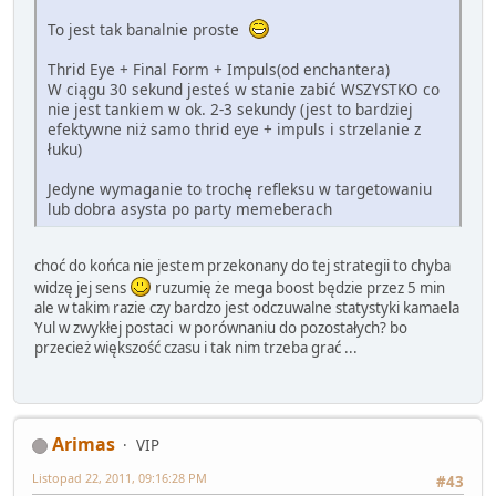
To jest tak banalnie proste
Thrid Eye + Final Form + Impuls(od enchantera)
W ciągu 30 sekund jesteś w stanie zabić WSZYSTKO co
nie jest tankiem w ok. 2-3 sekundy (jest to bardziej
efektywne niż samo thrid eye + impuls i strzelanie z
łuku)
Jedyne wymaganie to trochę refleksu w targetowaniu
lub dobra asysta po party memeberach
choć do końca nie jestem przekonany do tej strategii to chyba
widzę jej sens
ruzumię że mega boost będzie przez 5 min
ale w takim razie czy bardzo jest odczuwalne statystyki kamaela
Yul w zwykłej postaci w porównaniu do pozostałych? bo
przecież większość czasu i tak nim trzeba grać ...
Arimas
VIP
Listopad 22, 2011, 09:16:28 PM
#43