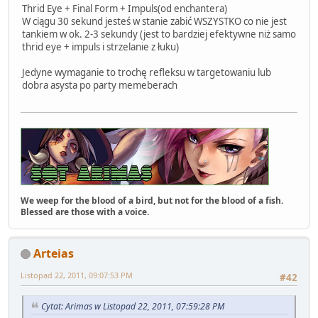
Thrid Eye + Final Form + Impuls(od enchantera)
W ciągu 30 sekund jesteś w stanie zabić WSZYSTKO co nie jest
tankiem w ok. 2-3 sekundy (jest to bardziej efektywne niż samo
thrid eye + impuls i strzelanie z łuku)
Jedyne wymaganie to trochę refleksu w targetowaniu lub
dobra asysta po party memeberach
We weep for the blood of a bird, but not for the blood of a fish.
Blessed are those with a voice.
Arteias
Listopad 22, 2011, 09:07:53 PM
#42
Cytat: Arimas w Listopad 22, 2011, 07:59:28 PM