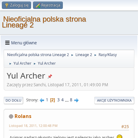
Zaloguj się
Rejestracja
Nieoficjalna polska strona
Lineage 2
Menu główne
Nieoficjalna polska strona Lineage 2
Lineage 2
Rasy/Klasy
►
►
Yul Archer
Yul Archer
►
►
Yul Archer
Zaczęty przez Sanchi, Listopad 17, 2011, 01:49:00 PM
1
3
4
...
8
Strony
2
DO DOŁU
AKCJE UŻYTKOWNIKA
Rolans
Listopad 18, 2011, 12:00:48 PM
#25
Arimas gadasz głupoty zielony jest najlepszy jako archer .