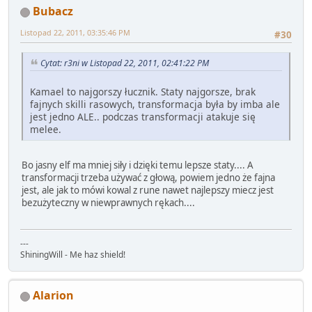
Bubacz
Listopad 22, 2011, 03:35:46 PM
#30
Cytat: r3ni w Listopad 22, 2011, 02:41:22 PM
Kamael to najgorszy łucznik. Staty najgorsze, brak
fajnych skilli rasowych, transformacja była by imba ale
jest jedno ALE.. podczas transformacji atakuje się
melee.
Bo jasny elf ma mniej siły i dzięki temu lepsze staty.... A
transformacji trzeba używać z głową, powiem jedno że fajna
jest, ale jak to mówi kowal z rune nawet najlepszy miecz jest
bezużyteczny w niewprawnych rękach....
---
ShiningWill - Me haz shield!
Alarion