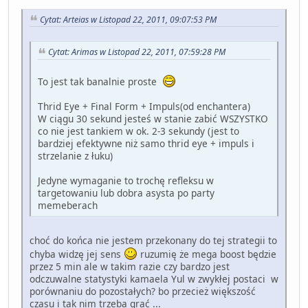
Cytat: Arteias w Listopad 22, 2011, 09:07:53 PM
Cytat: Arimas w Listopad 22, 2011, 07:59:28 PM
To jest tak banalnie proste
Thrid Eye + Final Form + Impuls(od enchantera)
W ciągu 30 sekund jesteś w stanie zabić WSZYSTKO
co nie jest tankiem w ok. 2-3 sekundy (jest to
bardziej efektywne niż samo thrid eye + impuls i
strzelanie z łuku)
Jedyne wymaganie to trochę refleksu w
targetowaniu lub dobra asysta po party
memeberach
choć do końca nie jestem przekonany do tej strategii to
chyba widzę jej sens
ruzumię że mega boost będzie
przez 5 min ale w takim razie czy bardzo jest
odczuwalne statystyki kamaela Yul w zwykłej postaci w
porównaniu do pozostałych? bo przecież większość
czasu i tak nim trzeba grać ...