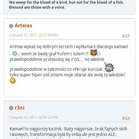
We weep for the blood of a bird, but not for the blood of a fish.
Blessed are those with a voice.
Arteias
Listopad 22, 2011, 02:21:59 PM
#27
Arimas wykaż się dobrym sercem i wytłumacz dlaczego kamael
wiem że będę grał Yul'em ( żulem ?!
) i
prawdopodobnie przebudzę się z GS... no właśnie
prawdopodobnie w zależności co oferuje kurczak
tylko super hiper coś zmieni moje zdanie ale wolę to wiedzieć
r3ni
Listopad 22, 2011, 02:41:22 PM
#28
Kamael to najgorszy łucznik. Staty najgorsze, brak fajnych skilli
rasowych, transformacja była by imba ale jest jedno ALE..