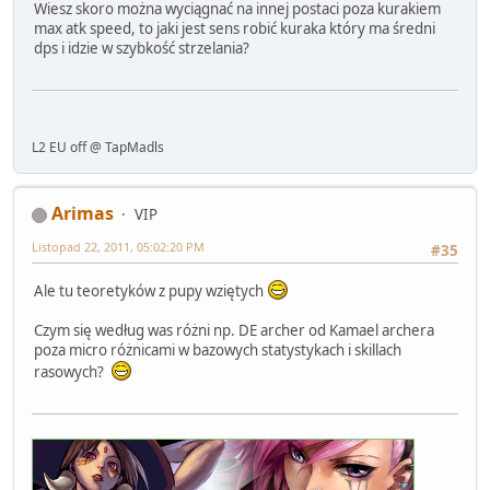
Wiesz skoro można wyciągnać na innej postaci poza kurakiem
max atk speed, to jaki jest sens robić kuraka który ma średni
dps i idzie w szybkość strzelania?
L2 EU off @ TapMadls
Arimas
VIP
Listopad 22, 2011, 05:02:20 PM
#35
Ale tu teoretyków z pupy wziętych
Czym się według was różni np. DE archer od Kamael archera
poza micro różnicami w bazowych statystykach i skillach
rasowych?