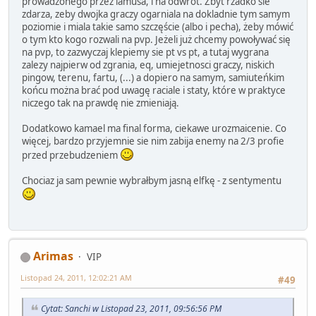
prowadzonego przez lamusa, i na odwrót. Zbyt rzadko sie
zdarza, zeby dwojka graczy ogarniala na dokladnie tym samym
poziomie i miala takie samo szczęście (albo i pecha), żeby mówić
o tym kto kogo rozwali na pvp. Jeżeli już chcemy powoływać się
na pvp, to zazwyczaj klepiemy sie pt vs pt, a tutaj wygrana
zalezy najpierw od zgrania, eq, umiejetnosci graczy, niskich
pingow, terenu, fartu, (...) a dopiero na samym, samiuteńkim
końcu można brać pod uwagę raciale i staty, które w praktyce
niczego tak na prawdę nie zmieniają.
Dodatkowo kamael ma final forma, ciekawe urozmaicenie. Co
więcej, bardzo przyjemnie sie nim zabija enemy na 2/3 profie
przed przebudzeniem
Chociaz ja sam pewnie wybrałbym jasną elfkę - z sentymentu
Arimas
VIP
Listopad 24, 2011, 12:02:21 AM
#49
Cytat: Sanchi w Listopad 23, 2011, 09:56:56 PM