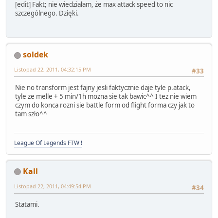
[edit] Fakt; nie wiedziałam, że max attack speed to nic
szczególnego. Dzięki.
soldek
Listopad 22, 2011, 04:32:15 PM
#33
Nie no transform jest fajny jesli faktycznie daje tyle p.atack,
tyle ze melle + 5 min/1h mozna sie tak bawic^^ I tez nie wiem
czym do konca rozni sie battle form od flight forma czy jak to
tam szło^^
League Of Legends FTW !
Kall
Listopad 22, 2011, 04:49:54 PM
#34
Statami.