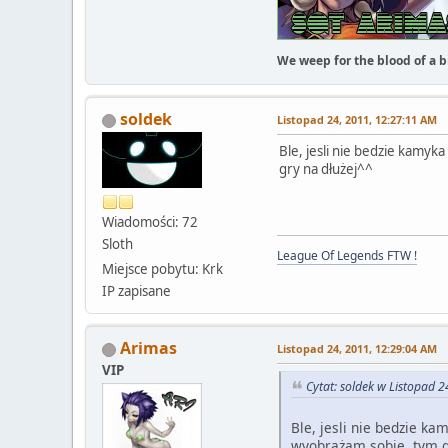
We weep for the blood of a bi
soldek
Listopad 24, 2011, 12:27:11 AM
Ble, jesli nie bedzie kamyk
gry na dłużej^^
Wiadomości: 72
Sloth
League Of Legends FTW !
Miejsce pobytu: Krk
IP zapisane
Arimas
Listopad 24, 2011, 12:29:04 AM
VIP
Cytat: soldek w Listopad 
Ble, jesli nie bedzie ka
wyobrażam sobie tym g