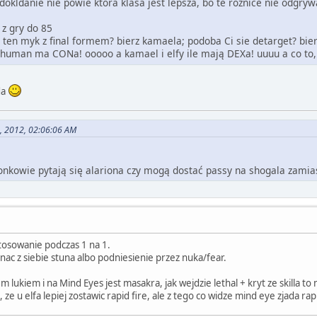
 dokldanie nie powie ktora klasa jest lepsza, bo te różnice nie odgry
 z gry do 85
e ten myk z final formem? bierz kamaela; podoba Ci sie detarget? bierz
en human ma CONa! ooooo a kamael i elfy ile mają DEXa! uuuu a co to, 
da
8, 2012, 02:06:06 AM
onkowie pytają się alariona czy mogą dostać passy na shogala zami
stosowanie podczas 1 na 1.
gnac z siebie stuna albo podniesienie przez nuka/fear.
em lukiem i na Mind Eyes jest masakra, jak wejdzie lethal + kryt ze skilla
ze u elfa lepiej zostawic rapid fire, ale z tego co widze mind eye zjada ra