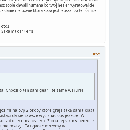
ziesz sobie chwalil humana bo twoj healer wyratowal cie
ldanie nie powie ktora klasa jest lepsza, bo te różnice
 etc.)
e STRa ma dark elf!)
#55
. Chodzi o ten sam gear i te same warunki, i
najdz mi na pvp 2 osoby ktore graja taka sama klasa
postaci da sie zawsze wycisnac cos jeszcze. W
 sie zabic enemy healera. Z drugiej strony bedziesz
ie nie przezyl. Tak gadac mozemy w