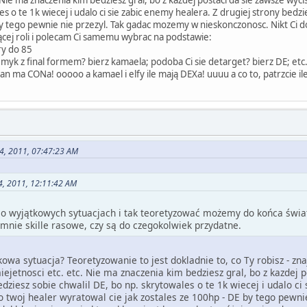
es o te 1k wiecej i udalo ci sie zabic enemy healera. Z drugiej strony bed
by tego pewnie nie przezyl. Tak gadac mozemy w nieskonczonosc. Nikt Ci dok
ącej roli i polecam Ci samemu wybrac na podstawie:
ry do 85
n myk z final formem? bierz kamaela; podoba Ci sie detarget? bierz DE; etc.
uman ma CONa! ooooo a kamael i elfy ile mają DEXa! uuuu a co to, patrzcie il
24, 2011, 07:47:23 AM
24, 2011, 12:11:42 AM
o wyjątkowych sytuacjach i tak teoretyzować możemy do końca świata
 mnie skille rasowe, czy są do czegokolwiek przydatne.
kowa sytuacja? Teoretyzowanie to jest dokladnie to, co Ty robisz - z
ejetnosci etc. etc. Nie ma znaczenia kim bedziesz gral, bo z kazdej 
dziesz sobie chwalil DE, bo np. skrytowales o te 1k wiecej i udalo ci
 twoj healer wyratowal cie jak zostales ze 100hp - DE by tego pewn