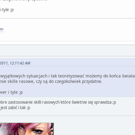
 tyle ;p
om
, 2011, 12:11:42 AM
wyjątkowych sytuacjach i tak teoretyzować możemy do końca świata. 
nie skille rasowe, czy są do czegokolwiek przydatne.
er i tyle ;p
re zastosowanie skilli rasowych które świetnie się sprawdza ;p
est zabić i tak :p