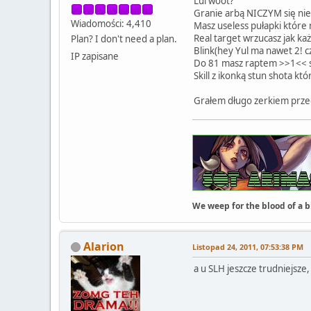
Lul woot?
Granie arbą NICZYM się nie
Wiadomości: 4,410
Masz useless pułapki które n
Real target wrzucasz jak ka
Plan? I don't need a plan.
Blink(hey Yul ma nawet 2! c
IP zapisane
Do 81 masz raptem >>1<< sk
Skill z ikonką stun shota k
Grałem długo zerkiem przed 
We weep for the blood of a bi
Alarion
Listopad 24, 2011, 07:53:38 PM
a u SLH jeszcze trudniejsze