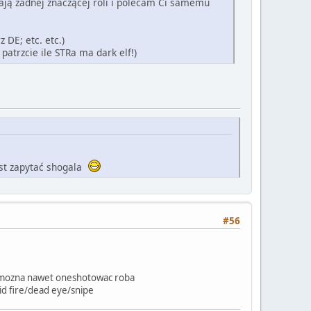
wają żadnej znaczącej roli i polecam Ci samemu
 DE; etc. etc.)
patrzcie ile STRa ma dark elf!)
ast zapytać shogala
#56
 to mozna nawet oneshotowac roba
pid fire/dead eye/snipe