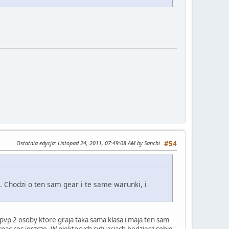
Ostatnia edycja
: Listopad 24, 2011, 07:49:08 AM by Sanchi
#54
Chodzi o ten sam gear i te same warunki, i
a pvp 2 osoby ktore graja taka sama klasa i maja ten sam
isnac cos jeszcze. W niektorych sytuacjach bedziesz sobie