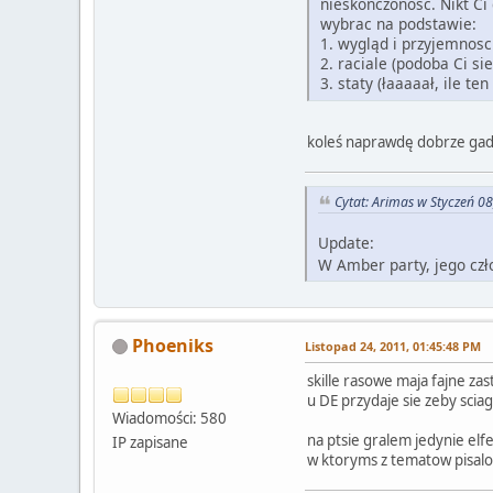
nieskonczonosc. Nikt Ci
wybrac na podstawie:
1. wygląd i przyjemnosc
2. raciale (podoba Ci si
3. staty (łaaaaał, ile t
koleś naprawdę dobrze ga
Cytat: Arimas w Styczeń 0
Update:
W Amber party, jego czł
Phoeniks
Listopad 24, 2011, 01:45:48 PM
skille rasowe maja fajne za
u DE przydaje sie zeby scia
Wiadomości: 580
na ptsie gralem jedynie elf
IP zapisane
w ktoryms z tematow pisalo, 