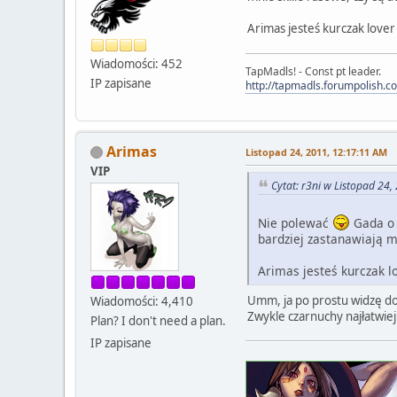
Arimas jesteś kurczak lover i
Wiadomości: 452
TapMadls! - Const pt leader.
IP zapisane
http://tapmadls.forumpolish.c
Arimas
Listopad 24, 2011, 12:17:11 AM
VIP
Cytat: r3ni w Listopad 24
Nie polewać
Gada o 
bardziej zastanawiają m
Arimas jesteś kurczak lov
Umm, ja po prostu widzę dob
Wiadomości: 4,410
Zwykle czarnuchy najłatwiej j
Plan? I don't need a plan.
IP zapisane