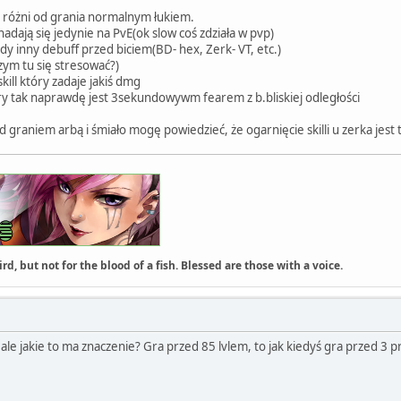
 różni od grania normalnym łukiem.
adają się jedynie na PvE(ok slow coś zdziała w pvp)
żdy inny debuff przed biciem(BD- hex, Zerk- VT, etc.)
zym tu się stresować?)
ill który zadaje jakiś dmg
tóry tak naprawdę jest 3sekundowywm fearem z b.bliskiej odległości
graniem arbą i śmiało mogę powiedzieć, że ogarnięcie skilli u zerka jest 
rd, but not for the blood of a fish. Blessed are those with a voice.
, ale jakie to ma znaczenie? Gra przed 85 lvlem, to jak kiedyś gra przed 3