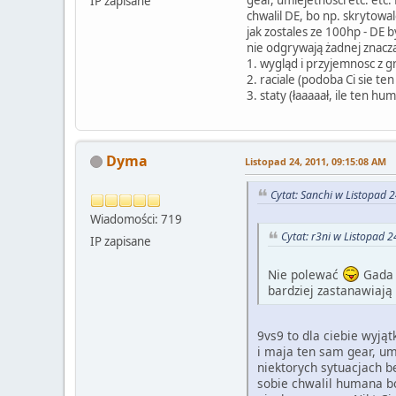
IP zapisane
chwalil DE, bo np. skrytowal
jak zostales ze 100hp - DE 
nie odgrywają żadnej znacz
1. wygląd i przyjemnosc z g
2. raciale (podoba Ci sie te
3. staty (łaaaaał, ile ten h
Dyma
Listopad 24, 2011, 09:15:08 AM
Cytat: Sanchi w Listopad 
Wiadomości: 719
Cytat: r3ni w Listopad 
IP zapisane
Nie polewać
Gada 
bardziej zastanawiają
9vs9 to dla ciebie wyjąt
i maja ten sam gear, umi
niektorych sytuacjach be
sobie chwalil humana bo