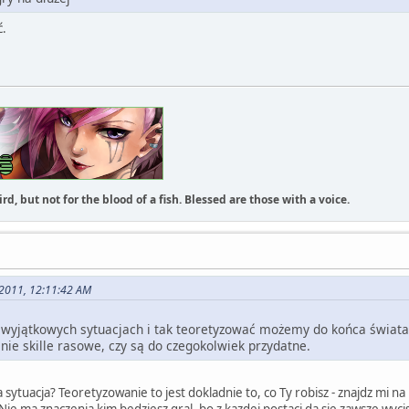
ć.
rd, but not for the blood of a fish. Blessed are those with a voice.
, 2011, 12:11:42 AM
wyjątkowych sytuacjach i tak teoretyzować możemy do końca świata. 
nie skille rasowe, czy są do czegokolwiek przydatne.
 sytuacja? Teoretyzowanie to jest dokladnie to, co Ty robisz - znajdz mi n
 Nie ma znaczenia kim bedziesz gral, bo z kazdej postaci da sie zawsze wyc