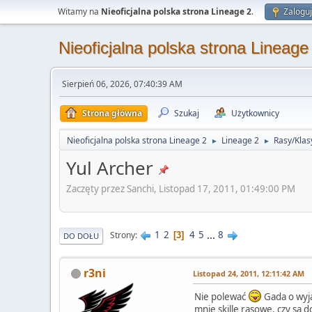
Witamy na
Nieoficjalna polska strona Lineage 2
.
Zaloguj
Nieoficjalna polska strona Lineage
Sierpień 06, 2026, 07:40:39 AM
Strona główna
Szukaj
Użytkownicy
Nieoficjalna polska strona Lineage 2
Lineage 2
Rasy/Klas
►
►
Yul Archer
Zaczęty przez Sanchi, Listopad 17, 2011, 01:49:00 PM
1
2
4
5
...
8
Strony
3
DO DOŁU
r3ni
Listopad 24, 2011, 12:11:42 AM
Nie polewać
Gada o wyją
mnie skille rasowe, czy są 