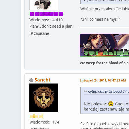
Właśnie przestałem Cie lubi
r3ni: co masz na myśli?
Wiadomości: 4,410
Plan? I don't need a plan.
IP zapisane
We weep for the blood of a bi
Sanchi
Listopad 24, 2011, 07:47:23 AM
Cytat: r3ni w Listopad 24
Nie polewać
Gada o 
bardziej zastanawiają m
Wiadomości: 174
9vs9 to dla ciebie wyjątkowa
gear, umiejetnosci etc. etc.