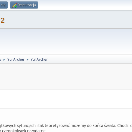
 się
Rejestracja
 2
y
Yul Archer
Yul Archer
►
►
tkowych sytuacjach i tak teoretyzować możemy do końca świata. Chodzi o t
do czegokolwiek przydatne.