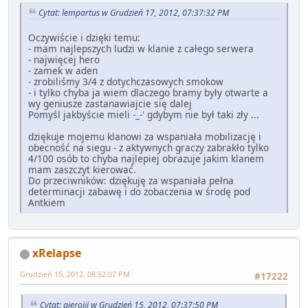
Cytat: lempartus w Grudzień 17, 2012, 07:37:32 PM
Oczywiście i dzięki temu:
- mam najlepszych ludzi w klanie z całego serwera
- najwięcej hero
- zamek w aden
- zrobiliśmy 3/4 z dotychczasowych smokow
- i tylko chyba ja wiem dlaczego bramy były otwarte a
wy geniusze zastanawiajcie się dalej
Pomyśl jakbyście mieli -_-' gdybym nie był taki zły ...
dziękuje mojemu klanowi za wspaniała mobilizację i
obecność na siegu - z aktywnych graczy zabrakło tylko
4/100 osób to chyba najlepiej obrazuje jakim klanem
mam zaszczyt kierować.
Do przeciwników: dziękuję za wspaniała pełna
determinacji zabawę i do zobaczenia w środę pod
Antkiem
xRelapse
Grudzień 15, 2012, 08:52:07 PM
#17222
Cytat: gierojjj w Grudzień 15, 2012, 07:37:50 PM