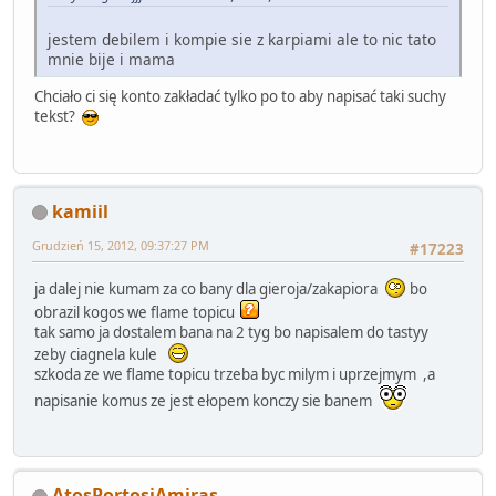
jestem debilem i kompie sie z karpiami ale to nic tato
mnie bije i mama
Chciało ci się konto zakładać tylko po to aby napisać taki suchy
tekst?
kamiil
Grudzień 15, 2012, 09:37:27 PM
#17223
ja dalej nie kumam za co bany dla gieroja/zakapiora
bo
obrazil kogos we flame topicu
tak samo ja dostalem bana na 2 tyg bo napisalem do tastyy
zeby ciagnela kule
szkoda ze we flame topicu trzeba byc milym i uprzejmym ,a
napisanie komus ze jest ełopem konczy sie banem
AtosPortosiAmiras