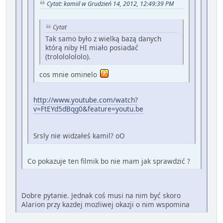
Cytat: kamiil w Grudzień 14, 2012, 12:49:39 PM
Cytat
Tak samo było z wielką bazą danych
którą niby HI miało posiadać
(trolololololo).
cos mnie ominelo
http://www.youtube.com/watch?
v=FtEYd5dBqg0&feature=youtu.be
Srsly nie widzałeś kamil? oO
Co pokazuje ten filmik bo nie mam jak sprawdzić ?
Dobre pytanie. Jednak coś musi na nim być skoro
Alarion przy kazdej mozliwej okazji o nim wspomina