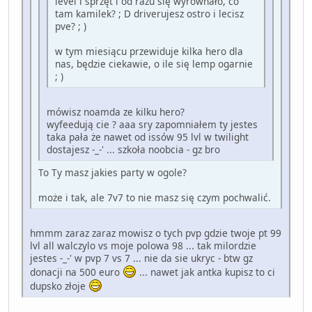
level i sprzęt i od razu się wyrównało, co
tam kamilek? ; D driverujesz ostro i lecisz
pve? ; )
w tym miesiącu przewiduje kilka hero dla
nas, będzie ciekawie, o ile się lemp ogarnie
; )
mówisz noamda ze kilku hero?
wyfeedują cie ? aaa sry zapomniałem ty jestes
taka pała że nawet od issów 95 lvl w twilight
dostajesz -_-' ... szkoła noobcia - gz bro
To Ty masz jakies party w ogole?
może i tak, ale 7v7 to nie masz się czym pochwalić.
hmmm zaraz zaraz mowisz o tych pvp gdzie twoje pt 99
lvl all walczylo vs moje polowa 98 ... tak milordzie
jestes -_-' w pvp 7 vs 7 ... nie da sie ukryc - btw gz
donacji na 500 euro
... nawet jak antka kupisz to ci
dupsko złoje