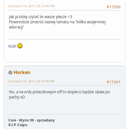
Grudzień 14, 2012, 03:13:06 PM
#17200
Jak ja lubię czytać te wasze płacze <3
Powinniście zmienić nazwę tamatu na "kółko wzajemnej
adoracji"
KLIK!
Horken
Grudzień 14, 2012, 03:14:38 PM
#17201
No, a na only polaczkowym off to dopiero będzie ubaw po
pachy xD
Core - Wynn 99 - sprzedany
R.I.P. Ciapu