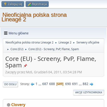
Zaloguj się
Rejestracja
Nieoficjalna polska strona
Lineage 2
Menu główne
Nieoficjalna polska strona Lineage 2
Lineage 2
Serwery oficjalne
►
►
Core (EU)
Core (EU) - Screeny, PvP, Flame, Spam
►
►
Core (EU) - Screeny, PvP, Flame,
Spam
Zaczęty przez Mc6, Grudzień 04, 2011, 03:54:28 PM
1
...
687
688
690
691
...
882
Strony
689
DO DOŁU
AKCJE UŻYTKOWNIKA
Clovery