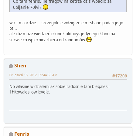
Co tam fenris, ile fragow na ketrze dzis wpadlo za
ubijanie 70lvl?
w kit milordzie. .. szczególnie wdzięcznie mrshaon padał i jego
pt...
ale cóż moze wiedzieć członek oldboys jedynego klanu na
serwie co wpiernicz zbiera od randomów
Shen
Grudzień 15, 2012, 09:44:35 AM
#17209
No wlasnie widzialem jak sobie radosnie tam biegales i
1hitowales low levele.
Fenris