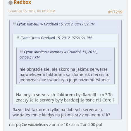
Redbox
Grudzień 15, 2012, 08:18:30 PM
#17219
Cytat: RazielIII w Grudzień 15, 2012, 08:17:39 PM
Cytat: Qra w Grudzień 15, 2012, 07:21:21 PM
Cytat: AtosPortosiAmiras w Grudzień 15, 2012,
07:09:54 PM
nie obrazcie sie, ale skoro na jakims serwerze
najwiekszymi faktorami sa slomensk i fernis to
jednoznacznie swiadczy o jego poziomie/stanie.
Na innych serverach faktorem był Razielll i co ? To
znaczy że te servery były bardziej żałosne niż Core ?
Raziel byl faktorem tylko na dobrych serverach,
widziales mnie kiedys na jakims srv z onlinem <1k?
na rpg Cie widzielismy z online 10k a na l2on 500 ppl