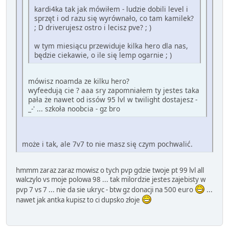
kardi4ka tak jak mówiłem - ludzie dobili level i
sprzęt i od razu się wyrównało, co tam kamilek?
; D driverujesz ostro i lecisz pve? ; )
w tym miesiącu przewiduje kilka hero dla nas,
będzie ciekawie, o ile się lemp ogarnie ; )
mówisz noamda ze kilku hero?
wyfeedują cie ? aaa sry zapomniałem ty jestes taka
pała że nawet od issów 95 lvl w twilight dostajesz -
_-' ... szkoła noobcia - gz bro
może i tak, ale 7v7 to nie masz się czym pochwalić.
hmmm zaraz zaraz mowisz o tych pvp gdzie twoje pt 99 lvl all
walczylo vs moje polowa 98 ... tak milordzie jestes zajebisty w
pvp 7 vs 7 ... nie da sie ukryc - btw gz donacji na 500 euro
...
nawet jak antka kupisz to ci dupsko złoje