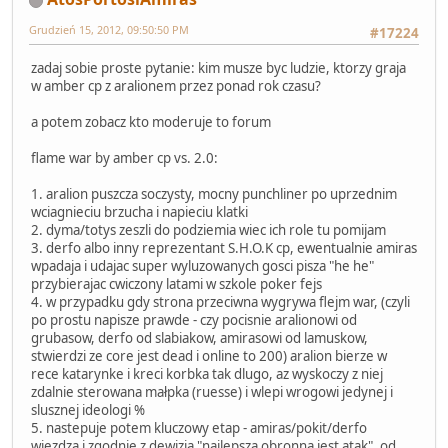
Grudzień 15, 2012, 09:50:50 PM
#17224
zadaj sobie proste pytanie: kim musze byc ludzie, ktorzy graja
w amber cp z aralionem przez ponad rok czasu?
a potem zobacz kto moderuje to forum
flame war by amber cp vs. 2.0:
1. aralion puszcza soczysty, mocny punchliner po uprzednim
wciagnieciu brzucha i napieciu klatki
2. dyma/totys zeszli do podziemia wiec ich role tu pomijam
3. derfo albo inny reprezentant S.H.O.K cp, ewentualnie amiras
wpadaja i udajac super wyluzowanych gosci pisza "he he"
przybierajac cwiczony latami w szkole poker fejs
4. w przypadku gdy strona przeciwna wygrywa flejm war, (czyli
po prostu napisze prawde - czy pocisnie aralionowi od
grubasow, derfo od slabiakow, amirasowi od lamuskow,
stwierdzi ze core jest dead i online to 200) aralion bierze w
rece katarynke i kreci korbka tak dlugo, az wyskoczy z niej
zdalnie sterowana małpka (ruesse) i wlepi wrogowi jedynej i
slusznej ideologi %
5. nastepuje potem kluczowy etap - amiras/pokit/derfo
wjezdza i zgodnie z dewizja "najlepsza obronna jest atak", od