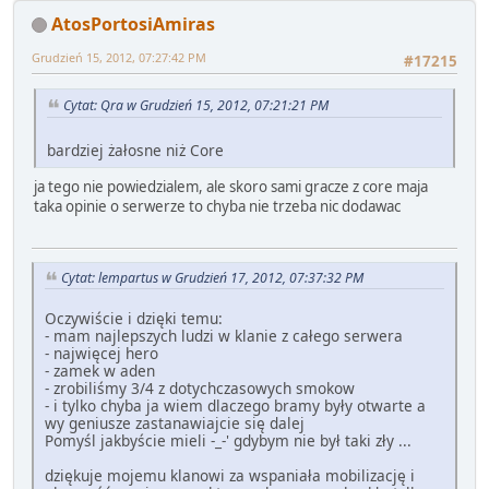
AtosPortosiAmiras
Grudzień 15, 2012, 07:27:42 PM
#17215
Cytat: Qra w Grudzień 15, 2012, 07:21:21 PM
bardziej żałosne niż Core
ja tego nie powiedzialem, ale skoro sami gracze z core maja
taka opinie o serwerze to chyba nie trzeba nic dodawac
Cytat: lempartus w Grudzień 17, 2012, 07:37:32 PM
Oczywiście i dzięki temu:
- mam najlepszych ludzi w klanie z całego serwera
- najwięcej hero
- zamek w aden
- zrobiliśmy 3/4 z dotychczasowych smokow
- i tylko chyba ja wiem dlaczego bramy były otwarte a
wy geniusze zastanawiajcie się dalej
Pomyśl jakbyście mieli -_-' gdybym nie był taki zły ...
dziękuje mojemu klanowi za wspaniała mobilizację i