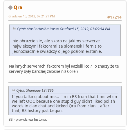
Qra
Grudzień 15, 2012, 07:21:21 PM
#17214
Cytat: AtosPortosiAmiras w Grudzień 15, 2012, 07:09:54 PM
nie obrazcie sie, ale skoro na jakims serwerze
najwiekszymi faktorami sa slomensk i fernis to
jednoznacznie swiadczy o jego poziomie/stanie.
Na innych serverach faktorem był Razielll i co ? To znaczy że te
servery były bardziej żałosne niż Core ?
Cytat: Shanique;134896
If you talking about me... i'm in BS from that time when
we left OOC because one stupid guy didn't liked polish
words in clan chat and kicked Qra from clan... after
that, BS history just begun.
BS - prawdziwa historia.