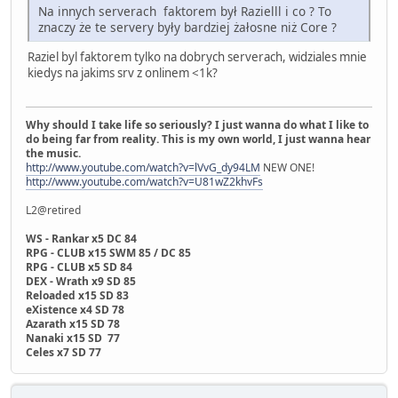
Na innych serverach faktorem był Razielll i co ? To
znaczy że te servery były bardziej żałosne niż Core ?
Raziel byl faktorem tylko na dobrych serverach, widziales mnie
kiedys na jakims srv z onlinem <1k?
Why should I take life so seriously? I just wanna do what I like to
do being far from reality. This is my own world, I just wanna hear
the music.
http://www.youtube.com/watch?v=lVvG_dy94LM
NEW ONE!
http://www.youtube.com/watch?v=U81wZ2khvFs
L2@retired
WS - Rankar x5 DC 84
RPG - CLUB x15 SWM 85 / DC 85
RPG - CLUB x5 SD 84
DEX - Wrath x9 SD 85
Reloaded x15 SD 83
eXistence x4 SD 78
Azarath x15 SD 78
Nanaki x15 SD 77
Celes x7 SD 77