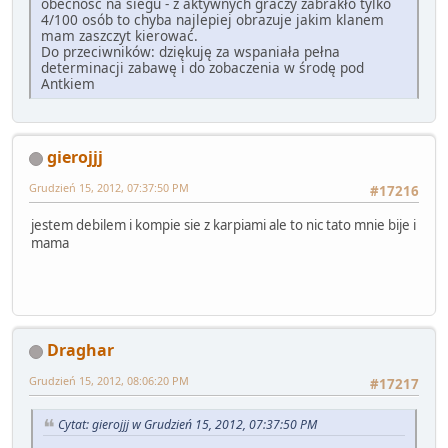
obecność na siegu - z aktywnych graczy zabrakło tylko
4/100 osób to chyba najlepiej obrazuje jakim klanem
mam zaszczyt kierować.
Do przeciwników: dziękuję za wspaniała pełna
determinacji zabawę i do zobaczenia w środę pod
Antkiem
gierojjj
Grudzień 15, 2012, 07:37:50 PM
#17216
jestem debilem i kompie sie z karpiami ale to nic tato mnie bije i
mama
Draghar
Grudzień 15, 2012, 08:06:20 PM
#17217
Cytat: gierojjj w Grudzień 15, 2012, 07:37:50 PM