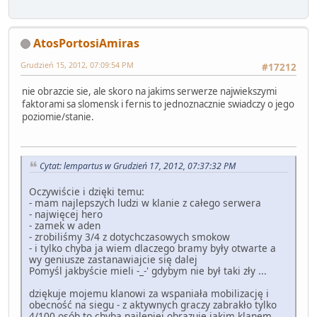
AtosPortosiAmiras
Grudzień 15, 2012, 07:09:54 PM
#17212
nie obrazcie sie, ale skoro na jakims serwerze najwiekszymi
faktorami sa slomensk i fernis to jednoznacznie swiadczy o jego
poziomie/stanie.
Cytat: lempartus w Grudzień 17, 2012, 07:37:32 PM
Oczywiście i dzięki temu:
- mam najlepszych ludzi w klanie z całego serwera
- najwięcej hero
- zamek w aden
- zrobiliśmy 3/4 z dotychczasowych smokow
- i tylko chyba ja wiem dlaczego bramy były otwarte a
wy geniusze zastanawiajcie się dalej
Pomyśl jakbyście mieli -_-' gdybym nie był taki zły ...
dziękuje mojemu klanowi za wspaniała mobilizację i
obecność na siegu - z aktywnych graczy zabrakło tylko
4/100 osób to chyba najlepiej obrazuje jakim klanem