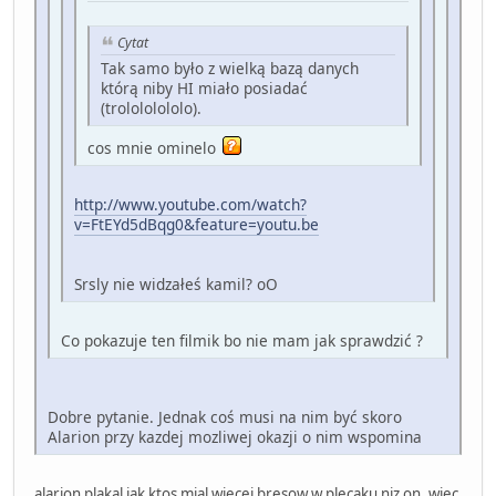
Cytat
Tak samo było z wielką bazą danych
którą niby HI miało posiadać
(trolololololo).
cos mnie ominelo
http://www.youtube.com/watch?
v=FtEYd5dBqg0&feature=youtu.be
Srsly nie widzałeś kamil? oO
Co pokazuje ten filmik bo nie mam jak sprawdzić ?
Dobre pytanie. Jednak coś musi na nim być skoro
Alarion przy kazdej mozliwej okazji o nim wspomina
alarion plakal jak ktos mial wiecej bresow w plecaku niz on, wiec