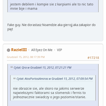
jestem debilem i kompie sie z karpiami ale to nic tato
mnie bije i mama
Fake guy. Nie dorastasz Noamdzie aka gierojj aka zakapior do
pięt
RazielIII
All Eyez On Me
VIP
Grudzień 15, 2012, 08:17:39 PM
#17218
Cytat: Qra w Grudzień 15, 2012, 07:21:21 PM
Cytat: AtosPortosiAmiras w Grudzień 15, 2012, 07:09:54 PM
nie obrazcie sie, ale skoro na jakims serwerze
najwiekszymi faktorami sa slomensk i fernis to
jednoznacznie swiadczy o jego poziomie/stanie.