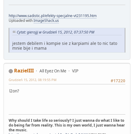
http://www.sadistic.pl/efekty-specjalne-vt231195.htm
Uploaded with
ImageShack.us
Cytat: gierojjj w Grudzień 15, 2012, 07:37:50 PM
jestem debilem i kompie sie z karpiami ale to nic tato
mnie bije i mama
RazielIII
All Eyez On Me
VIP
Grudzień 15, 2012, 08:19:55 PM
#17220
l2on?
Why should I take life so seriously? I just wanna do what I like to
do being far from reality. This is my own world, I just wanna hear
the music.