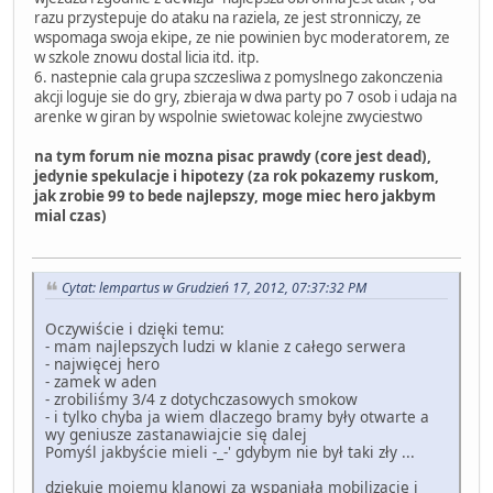
razu przystepuje do ataku na raziela, ze jest stronniczy, ze
wspomaga swoja ekipe, ze nie powinien byc moderatorem, ze
w szkole znowu dostal licia itd. itp.
6. nastepnie cala grupa szczesliwa z pomyslnego zakonczenia
akcji loguje sie do gry, zbieraja w dwa party po 7 osob i udaja na
arenke w giran by wspolnie swietowac kolejne zwyciestwo
na tym forum nie mozna pisac prawdy (core jest dead),
jedynie spekulacje i hipotezy (za rok pokazemy ruskom,
jak zrobie 99 to bede najlepszy, moge miec hero jakbym
mial czas)
Cytat: lempartus w Grudzień 17, 2012, 07:37:32 PM
Oczywiście i dzięki temu:
- mam najlepszych ludzi w klanie z całego serwera
- najwięcej hero
- zamek w aden
- zrobiliśmy 3/4 z dotychczasowych smokow
- i tylko chyba ja wiem dlaczego bramy były otwarte a
wy geniusze zastanawiajcie się dalej
Pomyśl jakbyście mieli -_-' gdybym nie był taki zły ...
dziękuje mojemu klanowi za wspaniała mobilizację i