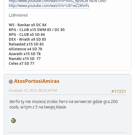
http://www.youtube.com/watch?v=lVvG_dy94LM
NEW ONE!
http://www.youtube.com/watch?v=U81wZ2khvFs
L2@retired
WS - Rankar x5 DC 84
RPG - CLUB x15 SWM 85 / DC 85
RPG - CLUB x5 SD 84
DEX - Wrath x9 SD 85
Reloaded x15 SD 83
eXistence x4 SD 78
Azarath x15 SD 78
Nanaki x15 SD 77
Celes x7 SD 77
AtosPortosiAmiras
Grudzień 15, 2012, 08:32:59 PM
#17221
derfo ty nie mozesz zrobic hero na serwerze gdzie gra 200
osob, w tym z 5 na twojej klasie