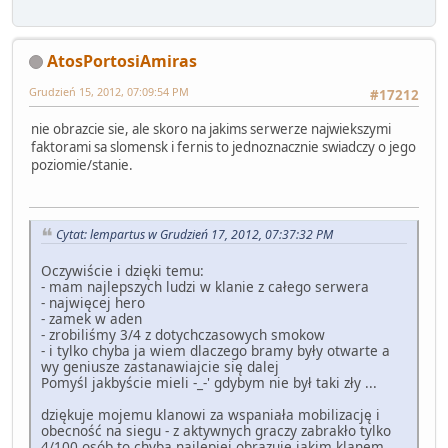
AtosPortosiAmiras
Grudzień 15, 2012, 07:09:54 PM
#17212
nie obrazcie sie, ale skoro na jakims serwerze najwiekszymi
faktorami sa slomensk i fernis to jednoznacznie swiadczy o jego
poziomie/stanie.
Cytat: lempartus w Grudzień 17, 2012, 07:37:32 PM
Oczywiście i dzięki temu:
- mam najlepszych ludzi w klanie z całego serwera
- najwięcej hero
- zamek w aden
- zrobiliśmy 3/4 z dotychczasowych smokow
- i tylko chyba ja wiem dlaczego bramy były otwarte a
wy geniusze zastanawiajcie się dalej
Pomyśl jakbyście mieli -_-' gdybym nie był taki zły ...
dziękuje mojemu klanowi za wspaniała mobilizację i
obecność na siegu - z aktywnych graczy zabrakło tylko
4/100 osób to chyba najlepiej obrazuje jakim klanem