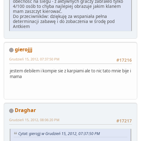
obecność na siegu - z aktywnych graczy zabrakło tylko
4/100 osób to chyba najlepiej obrazuje jakim klanem
mam zaszczyt kierować.
Do przeciwników: dziękuję za wspaniała pełna
determinacji zabawę i do zobaczenia w środę pod
Antkiem
gierojjj
Grudzień 15, 2012, 07:37:50 PM
#17216
jestem debilem i kompie sie z karpiami ale to nic tato mnie bije i
mama
Draghar
Grudzień 15, 2012, 08:06:20 PM
#17217
Cytat: gierojjj w Grudzień 15, 2012, 07:37:50 PM