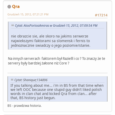
Qra
Grudzień 15, 2012, 07:21:21 PM
#17214
Cytat: AtosPortosiAmiras w Grudzień 15, 2012, 07:09:54 PM
nie obrazcie sie, ale skoro na jakims serwerze
najwiekszymi faktorami sa slomensk i fernis to
jednoznacznie swiadczy o jego poziomie/stanie.
Na innych serverach faktorem był Razielll i co ? To znaczy że te
servery były bardziej żałosne niż Core ?
Cytat: Shanique;134896
If you talking about me... i'm in BS from that time when
we left OOC because one stupid guy didn't liked polish
words in clan chat and kicked Qra from clan... after
that, BS history just begun.
BS - prawdziwa historia.