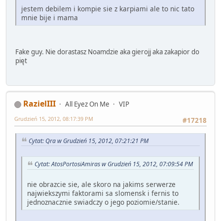
jestem debilem i kompie sie z karpiami ale to nic tato
mnie bije i mama
Fake guy. Nie dorastasz Noamdzie aka gierojj aka zakapior do
pięt
RazielIII
All Eyez On Me
VIP
Grudzień 15, 2012, 08:17:39 PM
#17218
Cytat: Qra w Grudzień 15, 2012, 07:21:21 PM
Cytat: AtosPortosiAmiras w Grudzień 15, 2012, 07:09:54 PM
nie obrazcie sie, ale skoro na jakims serwerze
najwiekszymi faktorami sa slomensk i fernis to
jednoznacznie swiadczy o jego poziomie/stanie.