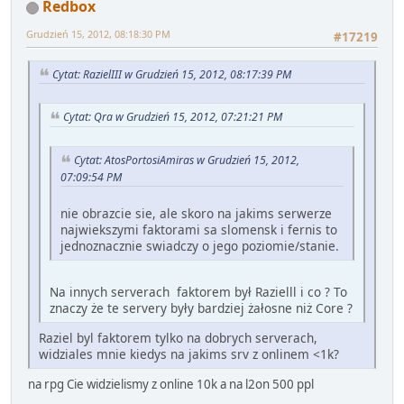
Redbox
Grudzień 15, 2012, 08:18:30 PM
#17219
Cytat: RazielIII w Grudzień 15, 2012, 08:17:39 PM
Cytat: Qra w Grudzień 15, 2012, 07:21:21 PM
Cytat: AtosPortosiAmiras w Grudzień 15, 2012,
07:09:54 PM
nie obrazcie sie, ale skoro na jakims serwerze
najwiekszymi faktorami sa slomensk i fernis to
jednoznacznie swiadczy o jego poziomie/stanie.
Na innych serverach faktorem był Razielll i co ? To
znaczy że te servery były bardziej żałosne niż Core ?
Raziel byl faktorem tylko na dobrych serverach,
widziales mnie kiedys na jakims srv z onlinem <1k?
na rpg Cie widzielismy z online 10k a na l2on 500 ppl