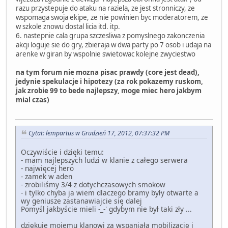
razu przystepuje do ataku na raziela, ze jest stronniczy, ze
wspomaga swoja ekipe, ze nie powinien byc moderatorem, ze
w szkole znowu dostal licia itd. itp.
6. nastepnie cala grupa szczesliwa z pomyslnego zakonczenia
akcji loguje sie do gry, zbieraja w dwa party po 7 osob i udaja na
arenke w giran by wspolnie swietowac kolejne zwyciestwo
na tym forum nie mozna pisac prawdy (core jest dead),
jedynie spekulacje i hipotezy (za rok pokazemy ruskom,
jak zrobie 99 to bede najlepszy, moge miec hero jakbym
mial czas)
Cytat: lempartus w Grudzień 17, 2012, 07:37:32 PM
Oczywiście i dzięki temu:
- mam najlepszych ludzi w klanie z całego serwera
- najwięcej hero
- zamek w aden
- zrobiliśmy 3/4 z dotychczasowych smokow
- i tylko chyba ja wiem dlaczego bramy były otwarte a
wy geniusze zastanawiajcie się dalej
Pomyśl jakbyście mieli -_-' gdybym nie był taki zły ...
dziękuje mojemu klanowi za wspaniała mobilizację i