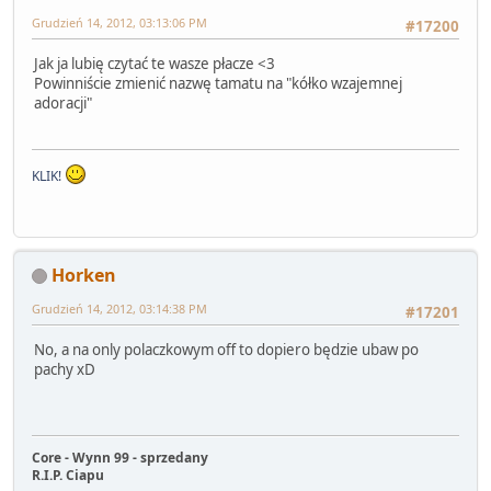
Grudzień 14, 2012, 03:13:06 PM
#17200
Jak ja lubię czytać te wasze płacze <3
Powinniście zmienić nazwę tamatu na "kółko wzajemnej
adoracji"
KLIK!
Horken
Grudzień 14, 2012, 03:14:38 PM
#17201
No, a na only polaczkowym off to dopiero będzie ubaw po
pachy xD
Core - Wynn 99 - sprzedany
R.I.P. Ciapu