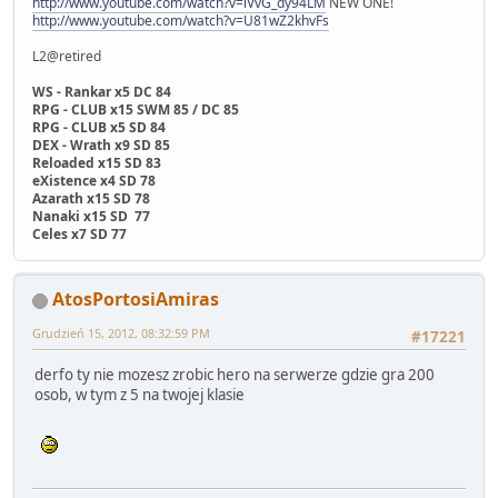
http://www.youtube.com/watch?v=lVvG_dy94LM
NEW ONE!
http://www.youtube.com/watch?v=U81wZ2khvFs
L2@retired
WS - Rankar x5 DC 84
RPG - CLUB x15 SWM 85 / DC 85
RPG - CLUB x5 SD 84
DEX - Wrath x9 SD 85
Reloaded x15 SD 83
eXistence x4 SD 78
Azarath x15 SD 78
Nanaki x15 SD 77
Celes x7 SD 77
AtosPortosiAmiras
Grudzień 15, 2012, 08:32:59 PM
#17221
derfo ty nie mozesz zrobic hero na serwerze gdzie gra 200
osob, w tym z 5 na twojej klasie