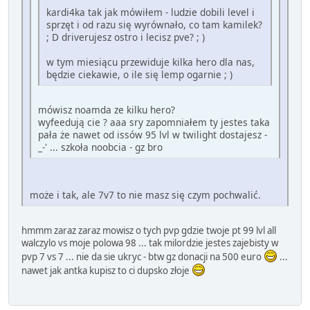
kardi4ka tak jak mówiłem - ludzie dobili level i
sprzęt i od razu się wyrównało, co tam kamilek?
; D driverujesz ostro i lecisz pve? ; )
w tym miesiącu przewiduje kilka hero dla nas,
będzie ciekawie, o ile się lemp ogarnie ; )
mówisz noamda ze kilku hero?
wyfeedują cie ? aaa sry zapomniałem ty jestes taka
pała że nawet od issów 95 lvl w twilight dostajesz -
_-' ... szkoła noobcia - gz bro
może i tak, ale 7v7 to nie masz się czym pochwalić.
hmmm zaraz zaraz mowisz o tych pvp gdzie twoje pt 99 lvl all
walczylo vs moje polowa 98 ... tak milordzie jestes zajebisty w
pvp 7 vs 7 ... nie da sie ukryc - btw gz donacji na 500 euro
...
nawet jak antka kupisz to ci dupsko złoje