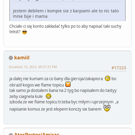
jestem debilem i kompie sie z karpiami ale to nic tato
mnie bije i mama
Chciało ci się konto zakładać tylko po to aby napisać taki suchy
tekst?
kamiil
Grudzień 15, 2012, 09:37:27 PM
#17223
ja dalej nie kumam za co bany dla gieroja/zakapiora
bo
obrazil kogos we flame topicu
tak samo ja dostalem bana na 2 tyg bo napisalem do tastyy
zeby ciagnela kule
szkoda ze we flame topicu trzeba byc milym i uprzejmym ,a
napisanie komus ze jest ełopem konczy sie banem
AtosPortosiAmiras