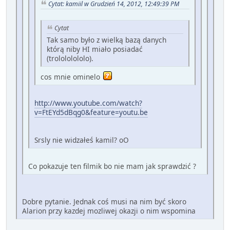
Cytat: kamiil w Grudzień 14, 2012, 12:49:39 PM
Cytat
Tak samo było z wielką bazą danych
którą niby HI miało posiadać
(trolololololo).
cos mnie ominelo
http://www.youtube.com/watch?
v=FtEYd5dBqg0&feature=youtu.be
Srsly nie widzałeś kamil? oO
Co pokazuje ten filmik bo nie mam jak sprawdzić ?
Dobre pytanie. Jednak coś musi na nim być skoro
Alarion przy kazdej mozliwej okazji o nim wspomina