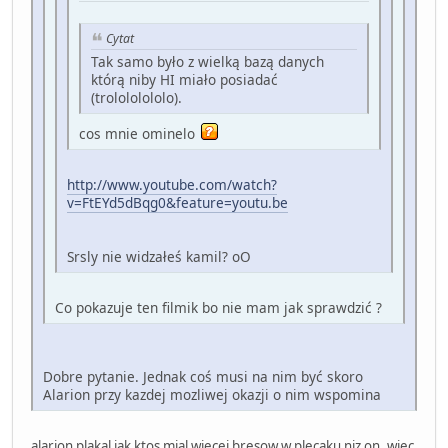
Cytat
Tak samo było z wielką bazą danych
którą niby HI miało posiadać
(trolololololo).
cos mnie ominelo
http://www.youtube.com/watch?
v=FtEYd5dBqg0&feature=youtu.be
Srsly nie widzałeś kamil? oO
Co pokazuje ten filmik bo nie mam jak sprawdzić ?
Dobre pytanie. Jednak coś musi na nim być skoro
Alarion przy kazdej mozliwej okazji o nim wspomina
alarion plakal jak ktos mial wiecej bresow w plecaku niz on, wiec