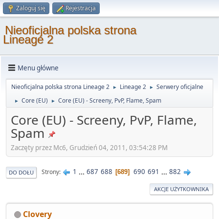
Zaloguj się
Rejestracja
Nieoficjalna polska strona
Lineage 2
Menu główne
Nieoficjalna polska strona Lineage 2
Lineage 2
Serwery oficjalne
►
►
Core (EU)
Core (EU) - Screeny, PvP, Flame, Spam
►
►
Core (EU) - Screeny, PvP, Flame,
Spam
Zaczęty przez Mc6, Grudzień 04, 2011, 03:54:28 PM
1
...
687
688
690
691
...
882
Strony
689
DO DOŁU
AKCJE UŻYTKOWNIKA
Clovery