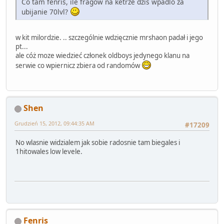
Co tam fenris, ile fragow na ketrze dzis wpadlo za
ubijanie 70lvl?
w kit milordzie. .. szczególnie wdzięcznie mrshaon padał i jego
pt...
ale cóż moze wiedzieć członek oldboys jedynego klanu na
serwie co wpiernicz zbiera od randomów
Shen
Grudzień 15, 2012, 09:44:35 AM
#17209
No wlasnie widzialem jak sobie radosnie tam biegales i
1hitowales low levele.
Fenris