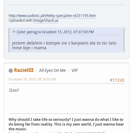
http://www.sadistic.pl/efekty-specjalne-vt231195.htm
Uploaded with
ImageShack.us
Cytat: gierojjj w Grudzień 15, 2012, 07:37:50 PM
jestem debilem i kompie sie z karpiami ale to nic tato
mnie bije i mama
RazielIII
All Eyez On Me
VIP
Grudzień 15, 2012, 08:19:55 PM
#17220
l2on?
Why should I take life so seriously? I just wanna do what I like to
do being far from reality. This is my own world, I just wanna hear
the music.