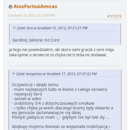
AtosPortosiAmiras
Grudzień 15, 2012, 07:27:42 PM
#17215
Cytat: Qra w Grudzień 15, 2012, 07:21:21 PM
bardziej żałosne niż Core
ja tego nie powiedzialem, ale skoro sami gracze z core maja
taka opinie o serwerze to chyba nie trzeba nic dodawac
Cytat: lempartus w Grudzień 17, 2012, 07:37:32 PM
Oczywiście i dzięki temu:
- mam najlepszych ludzi w klanie z całego serwera
- najwięcej hero
- zamek w aden
- zrobiliśmy 3/4 z dotychczasowych smokow
- i tylko chyba ja wiem dlaczego bramy były otwarte a
wy geniusze zastanawiajcie się dalej
Pomyśl jakbyście mieli -_-' gdybym nie był taki zły ...
dziękuje mojemu klanowi za wspaniała mobilizację i