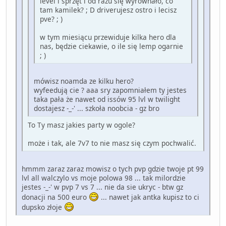
level i sprzęt i od razu się wyrównało, co
tam kamilek? ; D driverujesz ostro i lecisz
pve? ; )
w tym miesiącu przewiduje kilka hero dla
nas, będzie ciekawie, o ile się lemp ogarnie
; )
mówisz noamda ze kilku hero?
wyfeedują cie ? aaa sry zapomniałem ty jestes
taka pała że nawet od issów 95 lvl w twilight
dostajesz -_-' ... szkoła noobcia - gz bro
To Ty masz jakies party w ogole?
może i tak, ale 7v7 to nie masz się czym pochwalić.
hmmm zaraz zaraz mowisz o tych pvp gdzie twoje pt 99
lvl all walczylo vs moje polowa 98 ... tak milordzie
jestes -_-' w pvp 7 vs 7 ... nie da sie ukryc - btw gz
donacji na 500 euro
... nawet jak antka kupisz to ci
dupsko złoje