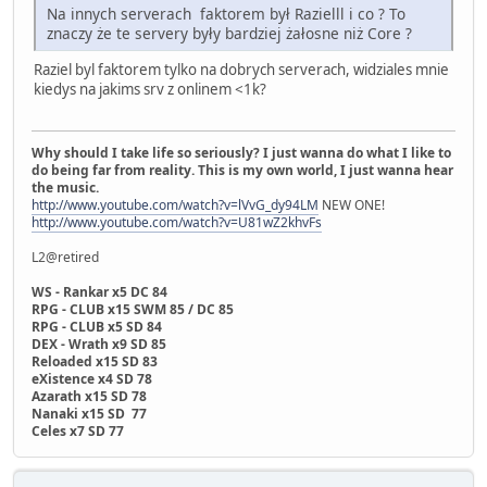
Na innych serverach faktorem był Razielll i co ? To
znaczy że te servery były bardziej żałosne niż Core ?
Raziel byl faktorem tylko na dobrych serverach, widziales mnie
kiedys na jakims srv z onlinem <1k?
Why should I take life so seriously? I just wanna do what I like to
do being far from reality. This is my own world, I just wanna hear
the music.
http://www.youtube.com/watch?v=lVvG_dy94LM
NEW ONE!
http://www.youtube.com/watch?v=U81wZ2khvFs
L2@retired
WS - Rankar x5 DC 84
RPG - CLUB x15 SWM 85 / DC 85
RPG - CLUB x5 SD 84
DEX - Wrath x9 SD 85
Reloaded x15 SD 83
eXistence x4 SD 78
Azarath x15 SD 78
Nanaki x15 SD 77
Celes x7 SD 77