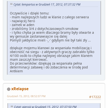
Cytat: lempartus w Grudzień 17, 2012, 07:37:32 PM
Oczywiście i dzięki temu:
- mam najlepszych ludzi w klanie z całego serwera
- najwięcej hero
- zamek w aden
- zrobiliśmy 3/4 z dotychczasowych smokow
- i tylko chyba ja wiem dlaczego bramy były otwarte a
wy geniusze zastanawiajcie się dalej
Pomyśl jakbyście mieli -_-' gdybym nie był taki zły ...
dziękuje mojemu klanowi za wspaniała mobilizację i
obecność na siegu - z aktywnych graczy zabrakło tylko
4/100 osób to chyba najlepiej obrazuje jakim klanem
mam zaszczyt kierować.
Do przeciwników: dziękuję za wspaniała pełna
determinacji zabawę i do zobaczenia w środę pod
Antkiem
xRelapse
Grudzień 15, 2012, 08:52:07 PM
#17222
Cytat: gierojjj w Grudzień 15, 2012, 07:37:50 PM