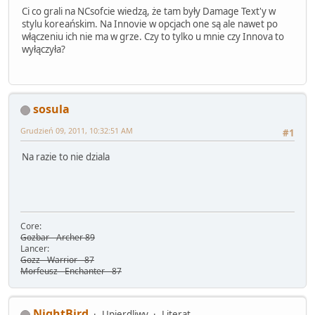
Ci co grali na NCsofcie wiedzą, że tam były Damage Text'y w
stylu koreańskim. Na Innovie w opcjach one są ale nawet po
włączeniu ich nie ma w grze. Czy to tylko u mnie czy Innova to
wyłączyła?
sosula
Grudzień 09, 2011, 10:32:51 AM
#1
Na razie to nie dziala
Core:
Gozbar - Archer 89
Lancer:
Gozz - Warrior - 87
Morfeusz - Enchanter - 87
NightBird
Upierdliwy
Literat