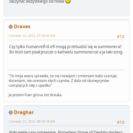
zaczynać wszystkiego od nowa
Draves
Czerwiec 22, 2012, 07:28:36 AM
#12
Czy tylko human/elf/d.efl mogą przebudzić się w summonera?
Bo ktoś tam pisał jeszcze o kamaelu summonerze a ja taki zong.
"To moja wiara sprawiła, że się rozwijam i zmieniam ludzi szanuje,
doceniam, nie oceniam złych czynów. Z dala od skurwysynów
czerpiących siłę z upadku"
Ja jestem Fuer grissa ost drauka.
Draghar
Czerwiec 22, 2012, 08:19:18 AM
#13
Było wiele razy omawiane. Posiadając Stone of Destiny możesz