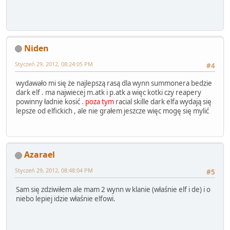
Niden
Styczeń 29, 2012, 08:24:05 PM
#4
wydawało mi się że najlepszą rasą dla wynn summonera bedzie
dark elf . ma najwiecej m.atk i p.atk a więc kotki czy reapery
powinny ładnie kosić .
poza tym
racial skille dark elfa wydają się
lepsze od elfickich , ale nie grałem jeszcze więc mogę się mylić
Azarael
Styczeń 29, 2012, 08:48:04 PM
#5
Sam się zdziwiłem ale mam 2 wynn w klanie (właśnie elf i de) i o
niebo lepiej idzie właśnie elfowi.