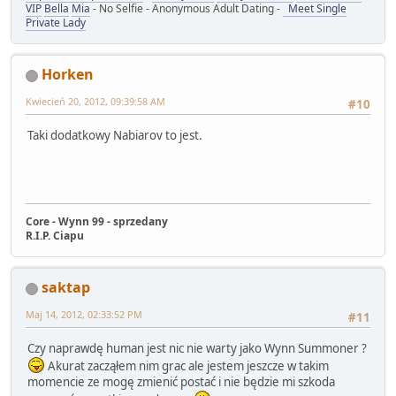
VIP
Bella
Mia
- No Selfie - Anonymous Adult Dating -
Meet Single
Private Lady
Horken
Kwiecień 20, 2012, 09:39:58 AM
#10
Taki dodatkowy Nabiarov to jest.
Core - Wynn 99 - sprzedany
R.I.P. Ciapu
saktap
Maj 14, 2012, 02:33:52 PM
#11
Czy naprawdę human jest nic nie warty jako Wynn Summoner ?
Akurat zacząłem nim grac ale jestem jeszcze w takim
momencie ze mogę zmienić postać i nie będzie mi szkoda