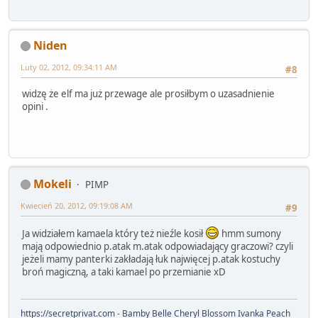
Niden
Luty 02, 2012, 09:34:11 AM
#8
widzę że elf ma już przewage ale prosiłbym o uzasadnienie
opini .
Mokeli
PIMP
Kwiecień 20, 2012, 09:19:08 AM
#9
Ja widziałem kamaela który też nieźle kosił
hmm sumony
mają odpowiednio p.atak m.atak odpowiadający graczowi? czyli
jeżeli mamy panterki zakładają łuk najwięcej p.atak kostuchy
broń magiczną, a taki kamael po przemianie xD
https://secretprivat.com
-
Bamby Belle
Cheryl Blossom
Ivanka Peach