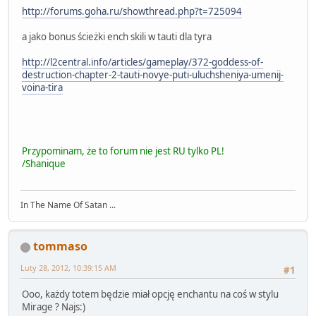
http://forums.goha.ru/showthread.php?t=725094
a jako bonus ścieżki ench skili w tauti dla tyra
http://l2central.info/articles/gameplay/372-goddess-of-
destruction-chapter-2-tauti-novye-puti-uluchsheniya-umenij-
voina-tira
Przypominam, że to forum nie jest RU tylko PL!
/Shanique
In The Name Of Satan ...
tommaso
Luty 28, 2012, 10:39:15 AM
#1
Ooo, każdy totem będzie miał opcję enchantu na coś w stylu
Mirage ? Najs:)