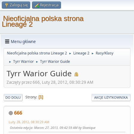
Zaloguj się
Rejestracja
Nieoficjalna polska strona
Lineage 2
Menu główne
Nieoficjalna polska strona Lineage 2
Lineage 2
Rasy/Klasy
►
►
Tyrr Warrior
Tyrr Warior Guide
►
►
Tyrr Warior Guide
Zaczęty przez 666, Luty 28, 2012, 08:30:29 AM
Strony
1
DO DOŁU
AKCJE UŻYTKOWNIKA
666
Luty 28, 2012, 08:30:29 AM
Ostatnia edycja
: Marzec 27, 2013, 09:42:59 AM by Shanique