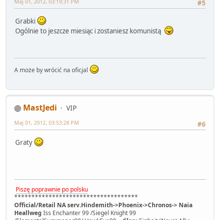
Maj 01, 2012, 03:19:31 PM
#5
Grabki
Ogólnie to jeszcze miesiąc i zostaniesz komunistą
A może by wrócić na oficjal
MastJedi
VIP
Maj 01, 2012, 03:53:28 PM
#6
Graty
Piszę poprawnie po polsku
************************************
Official/Retail NA serv.Hindemith->Phoenix->Chronos-> Naia
Heallweg
Iss Enchanter 99 /Siegel Knight 99