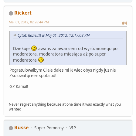
Rickert
Maj 01, 2012, 02:28:44 PM
#4
Cytat: RazielIII w Maj 01, 2012, 12:17:08 PM
Dziekuje
awans za awansem od wyróżnionego po
moderatora, moderatora miesiąca aż po super
moderatora
Pogratulowalbym Ci ale dales mi % wiec obys nigdy juz nie
z'solowal green spota bd!
GZ Kamal!
Never regret anything because at one time it was exactly what you
wanted
Russe
Super Pomocny
VIP