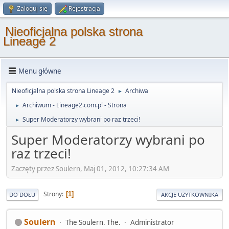
Zaloguj się
Rejestracja
Nieoficjalna polska strona
Lineage 2
Menu główne
Nieoficjalna polska strona Lineage 2
Archiwa
►
Archiwum - Lineage2.com.pl - Strona
►
Super Moderatorzy wybrani po raz trzeci!
►
Super Moderatorzy wybrani po
raz trzeci!
Zaczęty przez Soulern, Maj 01, 2012, 10:27:34 AM
Strony
1
DO DOŁU
AKCJE UŻYTKOWNIKA
Soulern
The Soulern. The.
Administrator