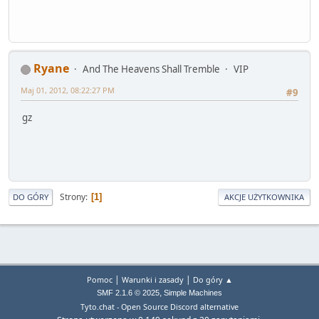
Ryane
And The Heavens Shall Tremble
VIP
Maj 01, 2012, 08:22:27 PM
#9
gz
Strony
1
DO GÓRY
AKCJE UŻYTKOWNIKA
|
|
Pomoc
Warunki i zasady
Do góry ▲
,
SMF 2.1.6 © 2025
Simple Machines
Tyto.chat - Open Source Discord alternative