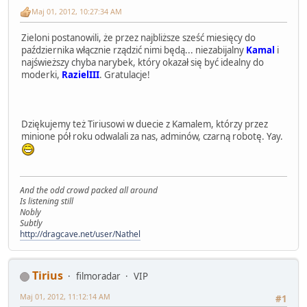
Maj 01, 2012, 10:27:34 AM
Zieloni postanowili, że przez najbliższe sześć miesięcy do
października włącznie rządzić nimi będą... niezabijalny
Kamal
i
najświeższy chyba narybek, który okazał się być idealny do
moderki,
RazielIII
. Gratulacje!
Dziękujemy też Tiriusowi w duecie z Kamalem, którzy przez
minione pół roku odwalali za nas, adminów, czarną robotę. Yay.
And the odd crowd packed all around
Is listening still
Nobly
Subtly
http://dragcave.net/user/Nathel
Tirius
filmoradar
VIP
Maj 01, 2012, 11:12:14 AM
#1