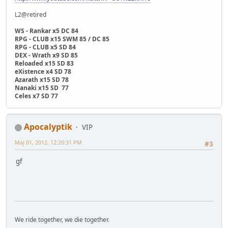
L2@retired
WS - Rankar x5 DC 84
RPG - CLUB x15 SWM 85 / DC 85
RPG - CLUB x5 SD 84
DEX - Wrath x9 SD 85
Reloaded x15 SD 83
eXistence x4 SD 78
Azarath x15 SD 78
Nanaki x15 SD 77
Celes x7 SD 77
Apocalyptik
VIP
Maj 01, 2012, 12:20:31 PM
#3
gf
We ride together, we die together.