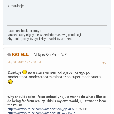
Gratulacje : )
"Oto i on, boski prototyp,
Mutant który nigdy nie wszedł do masowej produkcji,
Zbyt pokręcony by żyć i zbyt rzadki by umrzeć."
RazielIII
All Eyez On Me
VIP
Maj 01, 2012, 12:17:08 PM
#2
Dziekuje
awans za awansem od wyróżnionego po
moderatora, moderatora miesiąca aż po super moderatora
Why should I take life so seriously? I just wanna do what I like to
do being far from reality. This is my own world, I just wanna hear
the music.
http://www.youtube.com/watch?v=lVvG_dy94LM
NEW ONE!
http://www.youtube.com/watch?v=U81wZ2khvFs