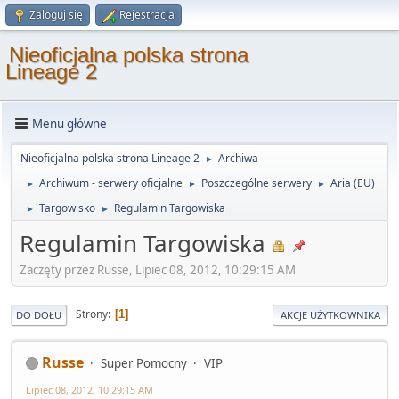
Zaloguj się
Rejestracja
Nieoficjalna polska strona
Lineage 2
Menu główne
Nieoficjalna polska strona Lineage 2
Archiwa
►
Archiwum - serwery oficjalne
Poszczególne serwery
Aria (EU)
►
►
►
Targowisko
Regulamin Targowiska
►
►
Regulamin Targowiska
Zaczęty przez Russe, Lipiec 08, 2012, 10:29:15 AM
Strony
1
DO DOŁU
AKCJE UŻYTKOWNIKA
Russe
Super Pomocny
VIP
Lipiec 08, 2012, 10:29:15 AM