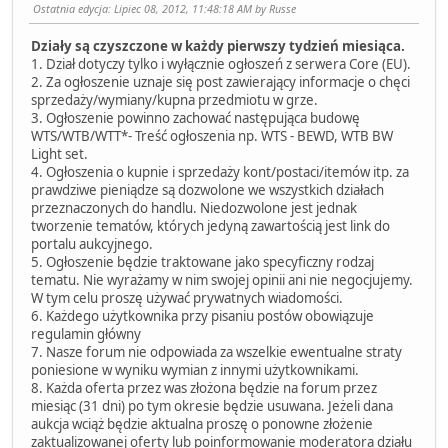
Ostatnia edycja
: Lipiec 08, 2012, 11:48:18 AM by Russe
Działy są czyszczone w każdy pierwszy tydzień miesiąca.
1. Dział dotyczy tylko i wyłącznie ogłoszeń z serwera Core (EU).
2. Za ogłoszenie uznaje się post zawierający informacje o chęci
sprzedaży/wymiany/kupna przedmiotu w grze.
3. Ogłoszenie powinno zachować następująca budowę
WTS/WTB/WTT*- Treść ogłoszenia np. WTS - BEWD, WTB BW
Light set.
4. Ogłoszenia o kupnie i sprzedaży kont/postaci/itemów itp. za
prawdziwe pieniądze są dozwolone we wszystkich działach
przeznaczonych do handlu. Niedozwolone jest jednak
tworzenie tematów, których jedyną zawartością jest link do
portalu aukcyjnego.
5. Ogłoszenie będzie traktowane jako specyficzny rodzaj
tematu. Nie wyrażamy w nim swojej opinii ani nie negocjujemy.
W tym celu proszę używać prywatnych wiadomości.
6. Każdego użytkownika przy pisaniu postów obowiązuje
regulamin główny
7. Nasze forum nie odpowiada za wszelkie ewentualne straty
poniesione w wyniku wymian z innymi użytkownikami.
8. Każda oferta przez was złożona będzie na forum przez
miesiąc (31 dni) po tym okresie będzie usuwana. Jeżeli dana
aukcja wciąż będzie aktualna proszę o ponowne złożenie
zaktualizowanej oferty lub poinformowanie moderatora działu