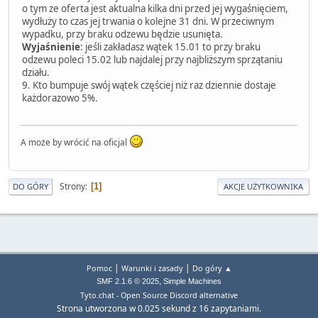
o tym ze oferta jest aktualna kilka dni przed jej wygaśnięciem,
wydłuży to czas jej trwania o kolejne 31 dni. W przeciwnym
wypadku, przy braku odzewu będzie usunięta.
Wyjaśnienie
: jeśli zakładasz wątek 15.01 to przy braku
odzewu poleci 15.02 lub najdalej przy najbliższym sprzątaniu
działu.
9. Kto bumpuje swój wątek częściej niż raz dziennie dostaje
każdorazowo 5%.
A może by wrócić na oficjal
Strony
1
DO GÓRY
AKCJE UŻYTKOWNIKA
|
|
Pomoc
Warunki i zasady
Do góry ▲
,
SMF 2.1.6 © 2025
Simple Machines
Tyto.chat - Open Source Discord alternative
Strona utworzona w 0.025 sekund z 16 zapytaniami.