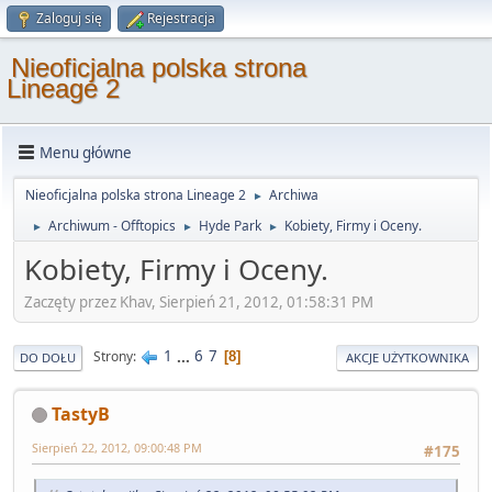
Zaloguj się
Rejestracja
Nieoficjalna polska strona
Lineage 2
Menu główne
Nieoficjalna polska strona Lineage 2
Archiwa
►
Archiwum - Offtopics
Hyde Park
Kobiety, Firmy i Oceny.
►
►
►
Kobiety, Firmy i Oceny.
Zaczęty przez Khav, Sierpień 21, 2012, 01:58:31 PM
1
...
6
7
Strony
8
DO DOŁU
AKCJE UŻYTKOWNIKA
TastyB
Sierpień 22, 2012, 09:00:48 PM
#175