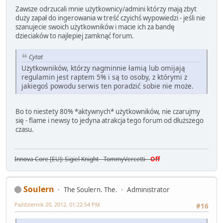
Zawsze odrzucali mnie użytkownicy/admini którzy mają zbyt
duży zapał do ingerowania w treść czyichś wypowiedzi - jeśli nie
szanujecie swoich użytkowników i macie ich za bandę
dzieciaków to najlepiej zamknąć forum.
Cytat
Użytkowników, którzy nagminnie łamią lub omijają
regulamin jest raptem 5% i są to osoby, z którymi z
jakiegoś powodu serwis ten poradzić sobie nie może.
Bo to niestety 80% *aktywnych* użytkowników, nie czarujmy
się - flame i newsy to jedyna atrakcja tego forum od dłuższego
czasu.
Innova Core [EU]: Sigiel Knight - TommyVercetti -
Off
Soulern
The Soulern. The.
Administrator
Październik 20, 2012, 01:22:54 PM
#16