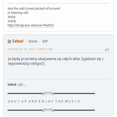
And the odd crowd packed all around
Is listening still
Nobly
Subtly
http://dragcave.net/user/Nathel
Sebal
Done
VIP
Październik 19, 2012, 12:06:01 AM
#7
Ja będę przeciwny ukazywania się całych słów. Zgadzam się z
wypowiedzią roliego(?).
Sebal
- Life ...
▬▬▬▬▬▬▬▬▬▬▬ஜ۩۞۩ஜ▬▬▬▬▬▬▬▬▬▬▬▬▬
ＳＨＵＴ ＵＰ ＡＮＤ ＥＮＪＯＹ ＴＨＥ ＭＵＳＩＣ
▬▬▬▬▬▬▬▬▬▬▬ஜ۩۞۩ஜ▬▬▬▬▬▬▬▬▬▬▬▬▬