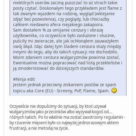
niektórych userów zaczną puszczać to aż strach takie
posty czytać. Doskonałym tego przykładem jest flame z
tak zwanym wjazdem na rodzinę, wygląd (wklejanie
zdjęć bez pozwolenia), czy poglądy, lub chociażby
całkiem niedawno afera niejakiego zakapiora.
Sam dostałem % za omijanie cenzury i obrazę
użytkownika, co oczywiście było zasłużone i słuszne,
puściły mi zwieracze, ale jak ochłonąłem zauważyłem
swój błąd. Idąc dalej tym śladem cenzura służy między
innymi do tego, aby do takich sytuacji nie dochodziło.
Moim zdaniem cenzura wulgaryzmów powinna zostać.
Ewentualnie można popracować nad listą przekleństw i
ją zmodernizować do dzisiejszych standardów.
#Ninja edit
Jestem jednak przeciwny znikaniem postów ze spam
topicu aka Core (EU) - Screeny, PvP, Flame, Spam.
Oczywiście nie dopuścimy do sytuacji, by ktoś używał
wulgaryzmów jako przecinków albo wyzywał kogoś od...
różnych takich. Po to właśnie ma zostać zaostrzony regulamin -
by rzucenie mięsem było co najwyżej jednorazowym aktem
frustracji, a nie metodą na życie.