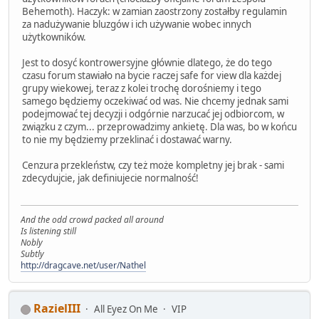
Behemoth). Haczyk: w zamian zaostrzony zostałby regulamin
za nadużywanie bluzgów i ich używanie wobec innych
użytkowników.
Jest to dosyć kontrowersyjne głównie dlatego, że do tego
czasu forum stawiało na bycie raczej safe for view dla każdej
grupy wiekowej, teraz z kolei trochę dorośniemy i tego
samego będziemy oczekiwać od was. Nie chcemy jednak sami
podejmować tej decyzji i odgórnie narzucać jej odbiorcom, w
związku z czym... przeprowadzimy ankietę. Dla was, bo w końcu
to nie my będziemy przeklinać i dostawać warny.
Cenzura przekleństw, czy też może kompletny jej brak - sami
zdecydujcie, jak definiujecie normalność!
And the odd crowd packed all around
Is listening still
Nobly
Subtly
http://dragcave.net/user/Nathel
RazielIII
All Eyez On Me
VIP