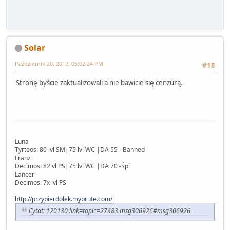
Solar
Październik 20, 2012, 05:02:24 PM
#18
Stronę byście zaktualizowali a nie bawicie się cenzurą.
Luna
Tyrteos: 80 lvl SM|75 lvl WC |DA 55 - Banned
Franz
Decimos: 82lvl PS|75 lvl WC |DA 70 -Śpi
Lancer
Decimos: 7x lvl PS
http://przypierdolek.mybrute.com/
Cytat: 120130 link=topic=27483.msg306926#msg306926