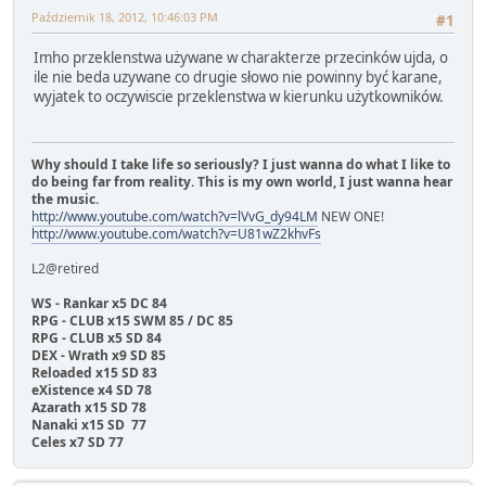
Październik 18, 2012, 10:46:03 PM
#1
Imho przeklenstwa używane w charakterze przecinków ujda, o
ile nie beda uzywane co drugie słowo nie powinny być karane,
wyjatek to oczywiscie przeklenstwa w kierunku użytkowników.
Why should I take life so seriously? I just wanna do what I like to
do being far from reality. This is my own world, I just wanna hear
the music.
http://www.youtube.com/watch?v=lVvG_dy94LM
NEW ONE!
http://www.youtube.com/watch?v=U81wZ2khvFs
L2@retired
WS - Rankar x5 DC 84
RPG - CLUB x15 SWM 85 / DC 85
RPG - CLUB x5 SD 84
DEX - Wrath x9 SD 85
Reloaded x15 SD 83
eXistence x4 SD 78
Azarath x15 SD 78
Nanaki x15 SD 77
Celes x7 SD 77