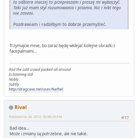
to odbiera inaczej to przepraszam i proszę mi wybaczyć.
Taki już mam styl rozumowania i pisania. Nic i nikt tego
nie zmieni.
Pozdrawiam i radziłbym to dobrze przemyśleć.
Trzymajcie mnie, bo zaraz będę wklejać kolejne obrazki z
facepalmami...
And the odd crowd packed all around
Is listening still
Nobly
Subtly
http://dragcave.net/user/Nathel
Rival
Październik 20, 2012, 02:08:29 PM
#17
Bad idea...
Może i zmiany są potrzebne, ale nie takie.