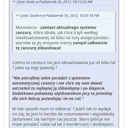
Cytat: Naito w Październik 20, 2012, 09:13:32 AM
Cytat: Soulern w Październik 18, 2012, 10:35:18 PM
Mianowicie -
zamiast aktualnego systemu
cenzury
, która działa, jak chce (czyli według
nieaktualizowanej od kilku lat listy wulgaryzmów) i
warnów za jej omijanie mamy
zamysł całkowicie
tę cenzurę zlikwidować
Czemu ta cenzura nie jest aktualizowana już od kilku lat
? Jakie są tego powody ?
"Nie potrafimy sobie poradzić z systemem
automatycznej cenzury i nie chce się nam dawać
ostrzeżeń to najlepiej ją zlikwidujmy i po kłopocie.
Dodatkowo pokażemy użytkownikom jacy to jesteśmy
dla nich dobrzy pozwalając im na coś."
W taki sposób mam to odbierać ? Jeżeli tak to wydaje
mi się, że jest to bardzo złe rozumowanie i wypadałoby
zastanowić się nad tym raz jeszcze. Skoro policja nie
może poradzić sobie od lat z mordercami i złodziejami