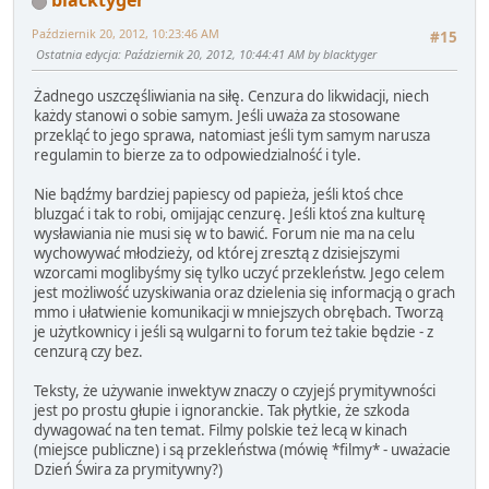
blacktyger
Październik 20, 2012, 10:23:46 AM
#15
Ostatnia edycja
: Październik 20, 2012, 10:44:41 AM by blacktyger
Żadnego uszczęśliwiania na siłę. Cenzura do likwidacji, niech
każdy stanowi o sobie samym. Jeśli uważa za stosowane
przekląć to jego sprawa, natomiast jeśli tym samym narusza
regulamin to bierze za to odpowiedzialność i tyle.
Nie bądźmy bardziej papiescy od papieża, jeśli ktoś chce
bluzgać i tak to robi, omijając cenzurę. Jeśli ktoś zna kulturę
wysławiania nie musi się w to bawić. Forum nie ma na celu
wychowywać młodzieży, od której zresztą z dzisiejszymi
wzorcami moglibyśmy się tylko uczyć przekleństw. Jego celem
jest możliwość uzyskiwania oraz dzielenia się informacją o grach
mmo i ułatwienie komunikacji w mniejszych obrębach. Tworzą
je użytkownicy i jeśli są wulgarni to forum też takie będzie - z
cenzurą czy bez.
Teksty, że używanie inwektyw znaczy o czyjejś prymitywności
jest po prostu głupie i ignoranckie. Tak płytkie, że szkoda
dywagować na ten temat. Filmy polskie też lecą w kinach
(miejsce publiczne) i są przekleństwa (mówię *filmy* - uważacie
Dzień Świra za prymitywny?)