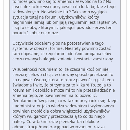
to może powinno się to zmienić i zezwolić na to ? No
jasne ileż to korzyści przyniesie i ilu ludzi będzie z tego
zadowolonych. No właśnie ilu ? Tak samo wygląda
sytuacja tutaj na forum. Użytkowników, którzy
nagminnie łamią lub omijają regulamin jest raptem 5%
i są to osoby, z którymi z jakiegoś powodu serwis ten
poradzić sobie nie może.
Oczywiście oddałem głos na pozostawienie tego
systemu w obecnej formie. Niestety powinno zostać
tam dopisane, że regulamin odnośnie omijania słów
cenzurowanych ulegnie zmianie i zostanie zaostrzony.
W zupełności rozumiem to, że czasami ktoś ominie
cenzurę celowo chcąc w doraźny sposób przekazać to
co napisał. Osoba, która to robi z pewnością jest tego
świadoma i wie, że otrzyma za to kilka % To, że ja to
rozumiem i osobiście może mi to nie przeszkadzać nie
zmienia tego, że powinienem na to pozwolić.
Regulamin mówi jasno, co w takim przypadku się dzieje
i administrator jako władza sądownicza i wykonawcza
powinien zrobić dla dobra większości użytkowników,
którym wulgaryzmy przeszkadzają to co do niego
należy. Co w takim razie przeszkadza i blokuje
administracje/moderację nad wręczaniem raz za