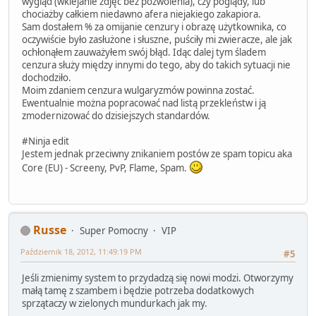
wygląd (wklejanie zdjęć bez pozwolenia), czy poglądy, lub
chociażby całkiem niedawno afera niejakiego zakapiora.
Sam dostałem % za omijanie cenzury i obrazę użytkownika, co
oczywiście było zasłużone i słuszne, puściły mi zwieracze, ale jak
ochłonąłem zauważyłem swój błąd. Idąc dalej tym śladem
cenzura służy między innymi do tego, aby do takich sytuacji nie
dochodziło.
Moim zdaniem cenzura wulgaryzmów powinna zostać.
Ewentualnie można popracować nad listą przekleństw i ją
zmodernizować do dzisiejszych standardów.
#Ninja edit
Jestem jednak przeciwny znikaniem postów ze spam topicu aka
Core (EU) - Screeny, PvP, Flame, Spam.
Russe
Super Pomocny
VIP
Październik 18, 2012, 11:49:19 PM
#5
Jeśli zmienimy system to przydadzą się nowi modzi. Otworzymy
małą tamę z szambem i będzie potrzeba dodatkowych
sprzątaczy w zielonych mundurkach jak my.