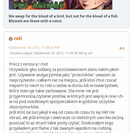
We weep for the blood of a bird, but not for the blood of a fish.
Blessed are those with a voice.
roli
Październik 18, 2012, 11:34:02 PM
#4
Ostatnia edycja
: Październik 18, 2012, 11:43:38 PM by roli
Precz z cenzurą ! /not
Oczywiście głos oddany za pozostawieniem stanu takim jakim
jest. Używanie wulgaryzmów jako "przecinków" uważam za
nieprzyzwoite i całkiem nie na miejscu, jeśli ktoś chce rzucać
mięsem to niech to robi u siebie w domu lub w towarzystwie,
które toleruje takie zachowanie. Dla mnie nie jest
przyjemnością czytanie postów, w których jest więcej k-rew i ch-
w niż pod osiedlowym spożywczakiem w godzinie szczytów
obszczymurków.
Jeśli ktoś zarzuci jakąś k-wą od czasu do czasu to się nikt nie
obrazi, ale jeśli emocje i zwieracze co niektórych userów zaczną
puszczać to aż strach takie posty czytać. Doskonałym tego
przykładem jest flame z tak zwanym wjazdem na rodzinę,