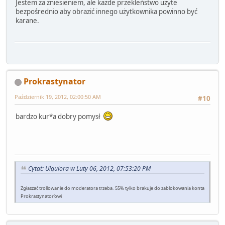
Jestem za zniesieniem, ale każde przekleństwo użyte
bezpośrednio aby obrazić innego użytkownika powinno być
karane.
Prokrastynator
Październik 19, 2012, 02:00:50 AM
#10
bardzo kur*a dobry pomysł
Cytat: Ulquiora w Luty 06, 2012, 07:53:20 PM
Zgłaszać trollowanie do moderatora trzeba. 55% tylko brakuje do zablokowania konta
Prokrastynator'owi