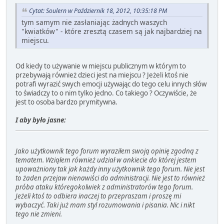
Cytat: Soulern w Październik 18, 2012, 10:35:18 PM
tym samym nie zasłaniając żadnych waszych
"kwiatków" - które zresztą czasem są jak najbardziej na
miejscu.
Od kiedy to używanie w miejscu publicznym w którym to
przebywają również dzieci jest na miejscu ? Jeżeli ktoś nie
potrafi wyrazić swych emocji używając do tego celu innych słów
to świadczy to o nim tylko jedno. Co takiego ? Oczywiście, że
jest to osoba bardzo prymitywna.
I aby było jasne:
Jako użytkownik tego forum wyraziłem swoją opinię zgodną z
tematem. Wziąłem również udział w ankiecie do której jestem
upoważniony tak jak każdy inny użytkownik tego forum. Nie jest
to żaden przejaw nienawiści do administracji. Nie jest to również
próba ataku któregokolwiek z administratorów tego forum.
Jeżeli ktoś to odbiera inaczej to przepraszam i proszę mi
wybaczyć. Taki już mam styl rozumowania i pisania. Nic i nikt
tego nie zmieni.