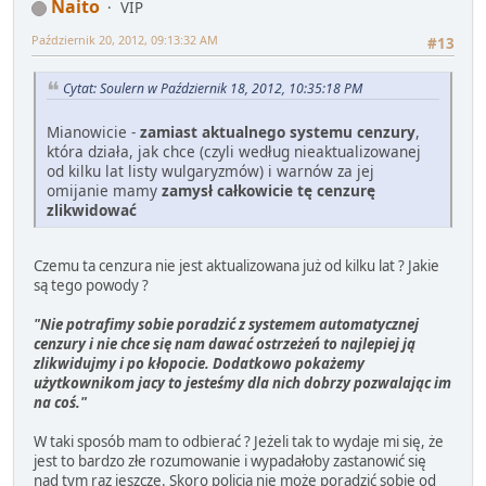
Naito
VIP
Październik 20, 2012, 09:13:32 AM
#13
Cytat: Soulern w Październik 18, 2012, 10:35:18 PM
Mianowicie -
zamiast aktualnego systemu cenzury
,
która działa, jak chce (czyli według nieaktualizowanej
od kilku lat listy wulgaryzmów) i warnów za jej
omijanie mamy
zamysł całkowicie tę cenzurę
zlikwidować
Czemu ta cenzura nie jest aktualizowana już od kilku lat ? Jakie
są tego powody ?
"Nie potrafimy sobie poradzić z systemem automatycznej
cenzury i nie chce się nam dawać ostrzeżeń to najlepiej ją
zlikwidujmy i po kłopocie. Dodatkowo pokażemy
użytkownikom jacy to jesteśmy dla nich dobrzy pozwalając im
na coś."
W taki sposób mam to odbierać ? Jeżeli tak to wydaje mi się, że
jest to bardzo złe rozumowanie i wypadałoby zastanowić się
nad tym raz jeszcze. Skoro policja nie może poradzić sobie od