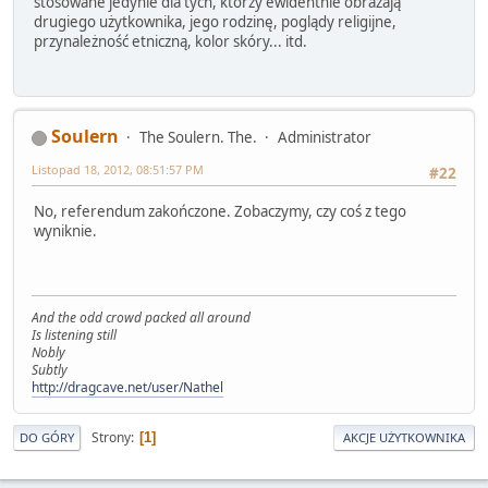
stosowane jedynie dla tych, którzy ewidentnie obrażają
drugiego użytkownika, jego rodzinę, poglądy religijne,
przynależność etniczną, kolor skóry... itd.
Soulern
The Soulern. The.
Administrator
Listopad 18, 2012, 08:51:57 PM
#22
No, referendum zakończone. Zobaczymy, czy coś z tego
wyniknie.
And the odd crowd packed all around
Is listening still
Nobly
Subtly
http://dragcave.net/user/Nathel
Strony
1
DO GÓRY
AKCJE UŻYTKOWNIKA