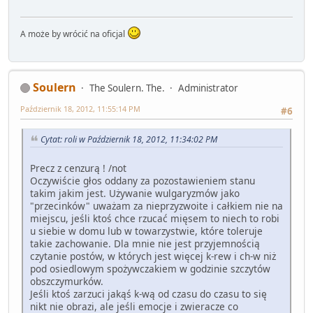
A może by wrócić na oficjal
Soulern
The Soulern. The.
Administrator
Październik 18, 2012, 11:55:14 PM
#6
Cytat: roli w Październik 18, 2012, 11:34:02 PM
Precz z cenzurą ! /not
Oczywiście głos oddany za pozostawieniem stanu
takim jakim jest. Używanie wulgaryzmów jako
"przecinków" uważam za nieprzyzwoite i całkiem nie na
miejscu, jeśli ktoś chce rzucać mięsem to niech to robi
u siebie w domu lub w towarzystwie, które toleruje
takie zachowanie. Dla mnie nie jest przyjemnością
czytanie postów, w których jest więcej k-rew i ch-w niż
pod osiedlowym spożywczakiem w godzinie szczytów
obszczymurków.
Jeśli ktoś zarzuci jakąś k-wą od czasu do czasu to się
nikt nie obrazi, ale jeśli emocje i zwieracze co