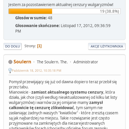
Jestem za pozostawieniem aktualnej cenzury wulgaryzmów!
19 (38.8%)
Głosów w sumie:
48
Głosowanie skończone:
Listopad 17, 2012, 09:36:59
PM
Strony
1
DO DOŁU
AKCJE UŻYTKOWNIKA
Soulern
The Soulern. The.
Administrator
Październik 18, 2012, 10:35:18 PM
Pomysł przewijający się już od dawna dopiero teraz przebił się
przez tabu.
Mianowicie -
zamiast aktualnego systemu cenzury
, która
działa, jak chce (czyli według nieaktualizowanej od kilku lat listy
wulgaryzmów) i warnów za jej omijanie mamy
zamysł
całkowicie tę cenzurę zlikwidować
, tym samym nie
zasłaniając żadnych waszych "kwiatków" - które zresztą czasem
są jak najbardziej na miejscu. Takie rozwiązanie jest często
przyjmowane na zamkniętych dla niezarejestrowanych
użytkowników forach (chociażby oficjalne forum zespołu