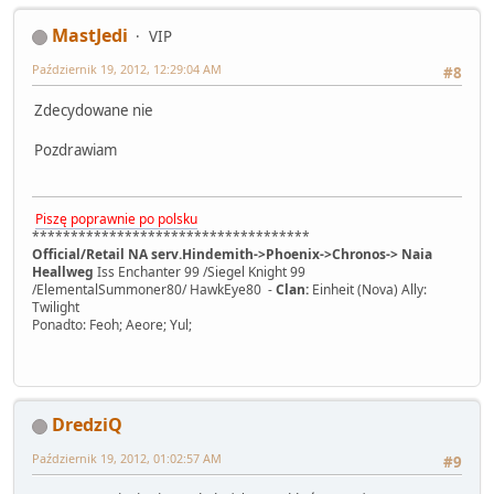
MastJedi
VIP
Październik 19, 2012, 12:29:04 AM
#8
Zdecydowane nie
Pozdrawiam
Piszę poprawnie po polsku
************************************
Official/Retail NA serv.Hindemith->Phoenix->Chronos-> Naia
Heallweg
Iss Enchanter 99 /Siegel Knight 99
/ElementalSummoner80/ HawkEye80 -
Clan:
Einheit (Nova) Ally:
Twilight
Ponadto: Feoh; Aeore; Yul;
DredziQ
Październik 19, 2012, 01:02:57 AM
#9