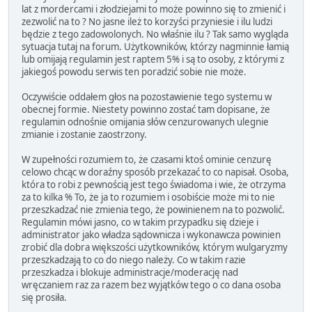
lat z mordercami i złodziejami to może powinno się to zmienić i
zezwolić na to ? No jasne ileż to korzyści przyniesie i ilu ludzi
będzie z tego zadowolonych. No właśnie ilu ? Tak samo wygląda
sytuacja tutaj na forum. Użytkowników, którzy nagminnie łamią
lub omijają regulamin jest raptem 5% i są to osoby, z którymi z
jakiegoś powodu serwis ten poradzić sobie nie może.
Oczywiście oddałem głos na pozostawienie tego systemu w
obecnej formie. Niestety powinno zostać tam dopisane, że
regulamin odnośnie omijania słów cenzurowanych ulegnie
zmianie i zostanie zaostrzony.
W zupełności rozumiem to, że czasami ktoś ominie cenzurę
celowo chcąc w doraźny sposób przekazać to co napisał. Osoba,
która to robi z pewnością jest tego świadoma i wie, że otrzyma
za to kilka % To, że ja to rozumiem i osobiście może mi to nie
przeszkadzać nie zmienia tego, że powinienem na to pozwolić.
Regulamin mówi jasno, co w takim przypadku się dzieje i
administrator jako władza sądownicza i wykonawcza powinien
zrobić dla dobra większości użytkowników, którym wulgaryzmy
przeszkadzają to co do niego należy. Co w takim razie
przeszkadza i blokuje administracje/moderację nad
wręczaniem raz za razem bez wyjątków tego o co dana osoba
się prosiła.