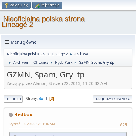
Zaloguj się
Rejestracja
Nieoficjalna polska strona
Lineage 2
Menu główne
Nieoficjalna polska strona Lineage 2
Archiwa
►
Archiwum - Offtopics
Hyde Park
GZMN, Spam, Gry itp
►
►
►
GZMN, Spam, Gry itp
Zaczęty przez Alarion, Styczeń 22, 2013, 11:20:32 AM
1
Strony
2
DO DOŁU
AKCJE UŻYTKOWNIKA
Redbox
Styczeń 24, 2013, 12:51:46 AM
#25