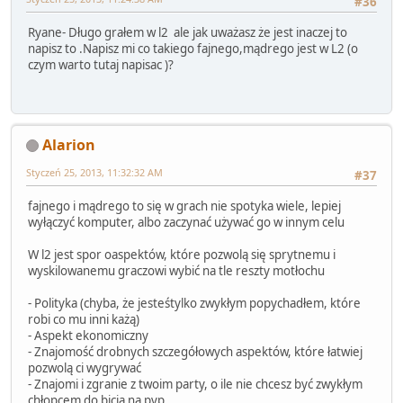
#36
Ryane- Długo grałem w l2 ale jak uważasz że jest inaczej to
napisz to .Napisz mi co takiego fajnego,mądrego jest w L2 (o
czym warto tutaj napisac )?
Alarion
Styczeń 25, 2013, 11:32:32 AM
#37
fajnego i mądrego to się w grach nie spotyka wiele, lepiej
wyłączyć komputer, albo zaczynać używać go w innym celu
W l2 jest spor oaspektów, które pozwolą się sprytnemu i
wyskilowanemu graczowi wybić na tle reszty motłochu
- Polityka (chyba, że jesteśtylko zwykłym popychadłem, które
robi co mu inni każą)
- Aspekt ekonomiczny
- Znajomość drobnych szczegółowych aspektów, które łatwiej
pozwolą ci wygrywać
- Znajomi i zgranie z twoim party, o ile nie chcesz być zwykłym
chłopcem do bicia na pvp