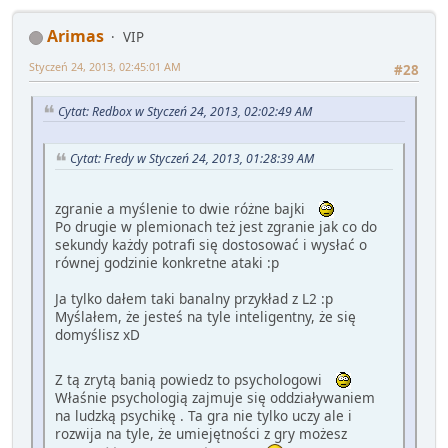
Arimas
VIP
Styczeń 24, 2013, 02:45:01 AM
#28
Cytat: Redbox w Styczeń 24, 2013, 02:02:49 AM
Cytat: Fredy w Styczeń 24, 2013, 01:28:39 AM
zgranie a myślenie to dwie różne bajki
Po drugie w plemionach też jest zgranie jak co do
sekundy każdy potrafi się dostosować i wysłać o
równej godzinie konkretne ataki :p
Ja tylko dałem taki banalny przykład z L2 :p
Myślałem, że jesteś na tyle inteligentny, że się
domyślisz xD
Z tą zrytą banią powiedz to psychologowi
Właśnie psychologią zajmuje się oddziaływaniem
na ludzką psychikę . Ta gra nie tylko uczy ale i
rozwija na tyle, że umiejętności z gry możesz