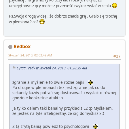
umiejętności z gry możesz przenieść i wykorzystać w realu
Ps.Swoją drogą widzę , że dobrze znacie grę . Grało się trochę
w plemiona ? co?
Redbox
Styczeń 24, 2013, 02:02:49 AM
#27
Cytat: Fredy w Styczeń 24, 2013, 01:28:39 AM
zgranie a myślenie to dwie różne bajki
Po drugie w plemionach też jest zgranie jak co do
sekundy każdy potrafi się dostosować i wysłać o równej
godzinie konkretne ataki :p
Ja tylko dałem taki banalny przykład z L2 :p Myślałem,
że jesteś na tyle inteligentny, że się domyślisz xD
Z tą zrytą banią powiedz to psychologowi