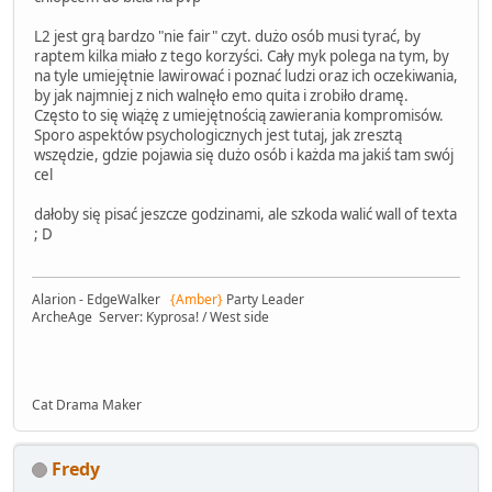
L2 jest grą bardzo "nie fair" czyt. dużo osób musi tyrać, by
raptem kilka miało z tego korzyści. Cały myk polega na tym, by
na tyle umiejętnie lawirować i poznać ludzi oraz ich oczekiwania,
by jak najmniej z nich walnęło emo quita i zrobiło dramę.
Często to się wiążę z umiejętnością zawierania kompromisów.
Sporo aspektów psychologicznych jest tutaj, jak zresztą
wszędzie, gdzie pojawia się dużo osób i każda ma jakiś tam swój
cel
dałoby się pisać jeszcze godzinami, ale szkoda walić wall of texta
; D
Alarion - EdgeWalker
{Amber}
Party Leader
ArcheAge Server: Kyprosa! / West side
Cat Drama Maker
Fredy