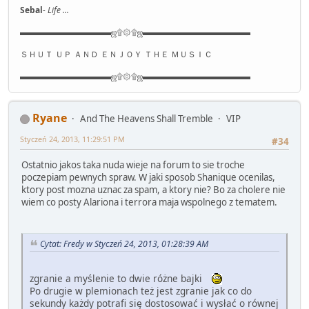
Sebal
- Life ...
▬▬▬▬▬▬▬▬▬▬▬ஜ۩۞۩ஜ▬▬▬▬▬▬▬▬▬▬▬▬▬
ＳＨＵＴ ＵＰ ＡＮＤ ＥＮＪＯＹ ＴＨＥ ＭＵＳＩＣ
▬▬▬▬▬▬▬▬▬▬▬ஜ۩۞۩ஜ▬▬▬▬▬▬▬▬▬▬▬▬▬
Ryane
And The Heavens Shall Tremble
VIP
Styczeń 24, 2013, 11:29:51 PM
#34
Ostatnio jakos taka nuda wieje na forum to sie troche
poczepiam pewnych spraw. W jaki sposob Shanique ocenilas,
ktory post mozna uznac za spam, a ktory nie? Bo za cholere nie
wiem co posty Alariona i terrora maja wspolnego z tematem.
Cytat: Fredy w Styczeń 24, 2013, 01:28:39 AM
zgranie a myślenie to dwie różne bajki
Po drugie w plemionach też jest zgranie jak co do
sekundy każdy potrafi się dostosować i wysłać o równej