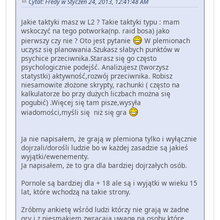
Cytat: Fredy w Styczeń 24, 2013, 12:41:48 AM
Jakie taktyki masz w L2 ? Takie taktyki typu : mam
wskoczyć na tego potworka(np. raid bosa) jako
pierwszy czy nie ? Oto jest pytanie
W plemionach
uczysz się planowania.Szukasz słabych punktów w
psychice przeciwnika.Starasz się go często
psychologicznie podejść. Analizujesz (tworzysz
statystki) aktywność,rozwój przeciwnika. Robisz
niesamowite złożone skrypty, rachunki ( często na
kalkulatorze bo przy dużych liczbach można się
pogubić) .Więcej się tam pisze,wysyła
wiadomości,myśli się niż się gra
Ja nie napisałem, że grają w plemiona tylko i wyłącznie
dojrzali/dorośli ludzie bo w każdej zasadzie są jakieś
wyjątki/ewenementy.
Ja napisałem, że to gra dla bardziej dojrzałych osób.
Pornole są bardziej dla + 18 ale są i wyjątki w wieku 15
lat, które wchodzą na takie strony.
Zróbmy ankietę wśród ludzi którzy nie grają w żadne
gry i z niesmakiem zwracają uwagę na osoby które