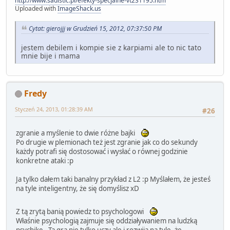
http://www.sadistic.pl/efekty-specjalne-vt231195.htm
Uploaded with
ImageShack.us
Cytat: gierojjj w Grudzień 15, 2012, 07:37:50 PM
jestem debilem i kompie sie z karpiami ale to nic tato
mnie bije i mama
Fredy
Styczeń 24, 2013, 01:28:39 AM
#26
zgranie a myślenie to dwie różne bajki
Po drugie w plemionach też jest zgranie jak co do sekundy
każdy potrafi się dostosować i wysłać o równej godzinie
konkretne ataki :p
Ja tylko dałem taki banalny przykład z L2 :p Myślałem, że jesteś
na tyle inteligentny, że się domyślisz xD
Z tą zrytą banią powiedz to psychologowi
Właśnie psychologią zajmuje się oddziaływaniem na ludzką
psychikę . Ta gra nie tylko uczy ale i rozwija na tyle, że