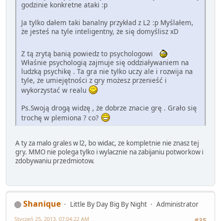
godzinie konkretne ataki :p
Ja tylko dałem taki banalny przykład z L2 :p Myślałem,
że jesteś na tyle inteligentny, że się domyślisz xD
Z tą zrytą banią powiedz to psychologowi
Właśnie psychologią zajmuje się oddziaływaniem na
ludzką psychikę . Ta gra nie tylko uczy ale i rozwija na
tyle, że umiejętności z gry możesz przenieść i
wykorzystać w realu
Ps.Swoją drogą widzę , że dobrze znacie grę . Grało się
trochę w plemiona ? co?
A ty za malo grales w l2, bo widac, ze kompletnie nie znasz tej
gry. MMO nie polega tylko i wylacznie na zabijaniu potworkow i
zdobywaniu przedmiotow.
Shanique
Little By Day Big By Night
Administrator
Styczeń 25, 2013, 07:04:22 AM
#35