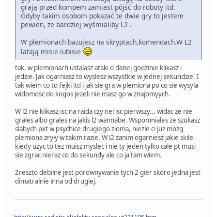
grają przed kompem zamiast pójść do roboty itd.
Gdyby takim osobom pokazać te dwie gry to jestem
pewien, że bardziej wyśmialiby L2 .
W plemionach bazujesz na skryptach,komendach.W L2
latają misie lubisie
tak, w plemionach ustalasz ataki o danej godzinie klikasz i
jedzie. Jak ogarniasz to wyslesz wszystkie w jednej sekundzie. I
tak wiem co to fejki itd i jak sie gra w plemiona po co sie wysyla
widomosc do kogos jezeli nie masz go w znajomyych.
W l2 nie klikasz isc na raida czy nei isc pierwszy... widac ze nie
grales albo grales na jakis l2 wannabe. Wspomniales ze szukasz
slabych pkt w psychice drugiego zioma, niezle ci juz mozg
plemiona zryły w takim razie. W l2 zanim ogarniesz jakie skile
kiedy uzyc to tez muisz myslec i nie ty jeden tylko cale pt musi
sie zgrac nieraz co do sekundy ale co ja tam wiem.
Zreszto debilne jest porownywanie tych 2 gier skoro jedna jest
dimatralnie inna od drugiej.