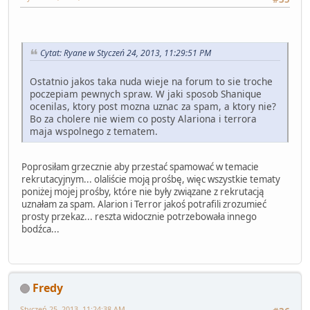
Cytat: Ryane w Styczeń 24, 2013, 11:29:51 PM
Ostatnio jakos taka nuda wieje na forum to sie troche
poczepiam pewnych spraw. W jaki sposob Shanique
ocenilas, ktory post mozna uznac za spam, a ktory nie?
Bo za cholere nie wiem co posty Alariona i terrora
maja wspolnego z tematem.
Poprosiłam grzecznie aby przestać spamować w temacie
rekrutacyjnym... olaliście moją prośbę, więc wszystkie tematy
poniżej mojej prośby, które nie były związane z rekrutacją
uznałam za spam. Alarion i Terror jakoś potrafili zrozumieć
prosty przekaz... reszta widocznie potrzebowała innego
bodźca...
Fredy
Styczeń 25, 2013, 11:24:38 AM