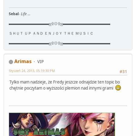
Sebal
- Life ...
▬▬▬▬▬▬▬▬▬▬▬ஜ۩۞۩ஜ▬▬▬▬▬▬▬▬▬▬▬▬▬
ＳＨＵＴ ＵＰ ＡＮＤ ＥＮＪＯＹ ＴＨＥ ＭＵＳＩＣ
▬▬▬▬▬▬▬▬▬▬▬ஜ۩۞۩ஜ▬▬▬▬▬▬▬▬▬▬▬▬▬
Arimas
VIP
Styczeń 24, 2013, 05:19:30 PM
#31
Tylko mam nadzieje, że Fredy jeszcze odnajdzie ten topic bo
chętnie poczytam o wyższości plemion nad innymi grami