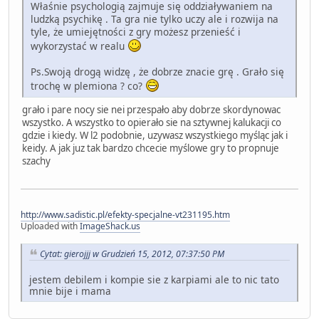
Właśnie psychologią zajmuje się oddziaływaniem na
ludzką psychikę . Ta gra nie tylko uczy ale i rozwija na
tyle, że umiejętności z gry możesz przenieść i
wykorzystać w realu
Ps.Swoją drogą widzę , że dobrze znacie grę . Grało się
trochę w plemiona ? co?
grało i pare nocy sie nei przespało aby dobrze skordynowac
wszystko. A wszystko to opierało sie na sztywnej kalukacji co
gdzie i kiedy. W l2 podobnie, uzywasz wszystkiego myśląc jak i
keidy. A jak juz tak bardzo chcecie myślowe gry to propnuje
szachy
http://www.sadistic.pl/efekty-specjalne-vt231195.htm
Uploaded with
ImageShack.us
Cytat: gierojjj w Grudzień 15, 2012, 07:37:50 PM
jestem debilem i kompie sie z karpiami ale to nic tato
mnie bije i mama