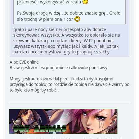
przenieść i wykorzystać w realu
Ps.Swoją drogą widzę , że dobrze znacie grę . Grało
się trochę w plemiona ? co?
grało i pare nocy sie nei przespało aby dobrze
skordynowac wszystko. A wszystko to opierało sie na
sztywnej kalukacji co gdzie i kiedy. W l2 podobnie,
uzywasz wszystkiego myśląc jak i keidy. A jak juz tak
bardzo chcecie myślowe gry to propnuje szachy
Albo EVE online
Brawa jeśli w miesiąc ogarniesz całkowicie podstawy
Mody: jeśli autorowi nadal przeszkadza ta dyskusja(imo
przyciąga do topicu) to rozdzielcie topic a nie dawajcie warny bo
to byle kto mógł by robić..