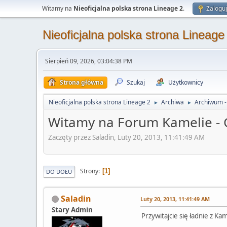
Witamy na
Nieoficjalna polska strona Lineage 2
.
Zaloguj
Nieoficjalna polska strona Lineage
Sierpień 09, 2026, 03:04:38 PM
Strona główna
Szukaj
Użytkownicy
Nieoficjalna polska strona Lineage 2
Archiwa
Archiwum -
►
►
Witamy na Forum Kamelie - 
Zaczęty przez Saladin, Luty 20, 2013, 11:41:49 AM
Strony
1
DO DOŁU
Saladin
Luty 20, 2013, 11:41:49 AM
Stary Admin
Przywitajcie się ładnie z 