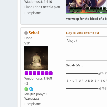
Wiadomości: 4,410
Plan? I don't need a plan.
IP zapisane
We weep for the blood of a bi
Sebal
Luty 20, 2013, 02:47:14 PM
Done
Ahoj ; )
VIP
Sebal
- Life ...
▬▬▬▬▬▬▬▬▬▬▬ஜ۩۞
Wiadomości: 1,868
ＳＨＵＴ ＵＰ ＡＮＤ ＥＮＪＯ
<3
▬▬▬▬▬▬▬▬▬▬▬ஜ۩۞
Miejsce pobytu:
Warszawa
IP zapisane