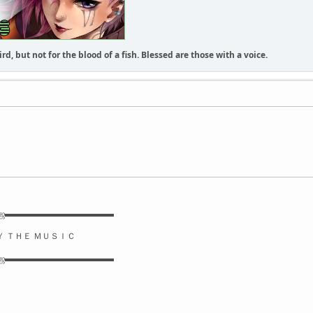
rd, but not for the blood of a fish. Blessed are those with a voice.
۩ஜ▬▬▬▬▬▬▬▬▬▬▬▬▬
Ｙ ＴＨＥ ＭＵＳＩＣ
۩ஜ▬▬▬▬▬▬▬▬▬▬▬▬▬