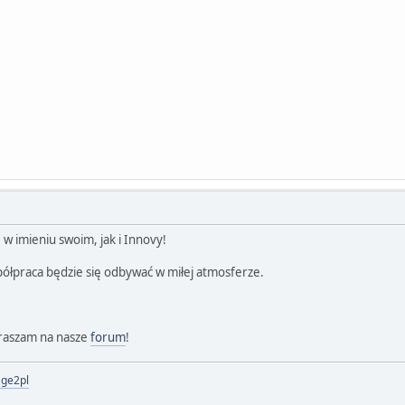
w imieniu swoim, jak i Innovy!
ółpraca będzie się odbywać w miłej atmosferze.
praszam na nasze
forum
!
age2pl