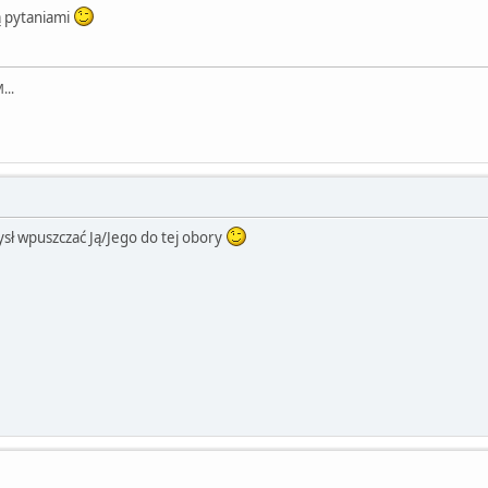
ą pytaniami
...
sł wpuszczać Ją/Jego do tej obory