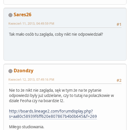
Sares26
Kwiecień 11, 2013, 04:49:59 PM
#1
Tak mało osób tu zagląda, coby nikt nie odpowiedział?
Dzondzy
Kwiecień 12, 2013, 07:49:16 PM
#2
Nie to że nikt nie zagląda, sęk w tym że na te pytanie
odpowiedzi byly już udzielane, czy to tutaj na polaczkowie w
dziale Feoha czy na boardzie l2.
http://boards.lineage2.com/forumdisplay.php?
s=aa80c58939f6ff620e807867b4b0b645&f=269
Miłego studiowania.