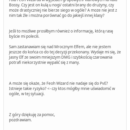
Bossy. Czy jest on kulą u nogi/ ostatni brany do drużyny, czy
może drastyczniej nie bierze siego w ogóle? A moze nie jest z
nim tak źle i można porównać go do jakiejś innej klasy?
Jeśli to możliwe prosiłbym również o informację, którą rasę
byście mi polecili.
Sam zastanawiam się nad Mrocznym Elfem, ale nie jestem
jeszcze do końca co do tej decyzji przekonany. Wydaje mi się, że
Jasny Elf ze swoim mniejszym DMG i szybkością czarowania
potrafi niekorzystnie wypalić się z many.
A może się okaże, że Feoh Wizard nie nadaje się do PvE?
Istnieje takie ryzyko? <- czy ktos mógłby mnie uświadomić w
ogóle, w tej sytuacji.
Z góry dziękuję za pomoc,
pozdrawiam.