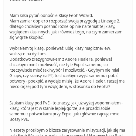
Mam kilka pytań odnośnie Klasy Feoh Wizard.
Mam zamiar dopiero rozpocząć swoją przygodę z Lineage 2,
dlatego chciałbym poznać różne opinie na temat tej klasy,
względem klas innych, jak i również tego, na czym zamierzam
się w grze skupiać.
Wybrałem tę klasę, ponieważ lubię klasy magiczne/ ew.
walczące na dystans.
Dodatkowo zrezygnowałem z Aeore Healera, ponieważ
chciałbym mieć możliwość, nie tyle Exp-ić samemu, co
rzeczywiscie mieć taki wybór i możliwość. - Gdybym nie miał
Grupy, czy szansy na PT, to chciałbym wyjść samemu i pobić
potwory - poexpić, a wydaje mi się, że Aeore Healer, raczej ma
nieco ciężej pod tym względem, w stosunku do Feoha?
Szukam klasy pod PvE - to znaczy, jak już wyżej wspomniałem -
klasy, która jest w stanie lepiej/gorzej ale proadzi sobie
samemu z potworkami przy Expie, jak i głównie rajcują mnie
Bossy PvE.
Niestety prosiłbym o bliższe zarysowanie mi sytuacji, jak się ma
rola Feoh Wizarda w wyjściach grupowych/ klanowych na Raid