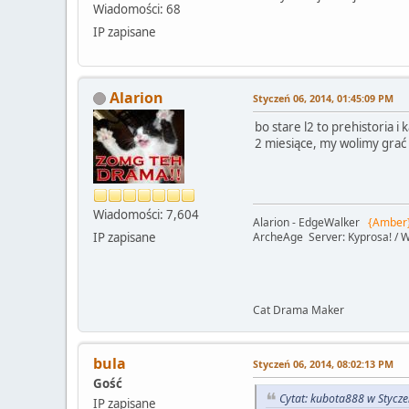
Wiadomości: 68
IP zapisane
Alarion
Styczeń 06, 2014, 01:45:09 PM
bo stare l2 to prehistoria i
2 miesiące, my wolimy grać 
Wiadomości: 7,604
Alarion - EdgeWalker
{Amber
IP zapisane
ArcheAge Server: Kyprosa! / W
Cat Drama Maker
bula
Styczeń 06, 2014, 08:02:13 PM
Gość
Cytat: kubota888 w Stycz
IP zapisane