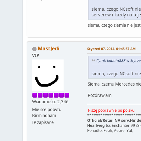
siema, czego NCsoft nie 
serverow i kazdy na tej 
siema, czego ziemia nie jest
MastJedi
Styczeń 07, 2014, 01:45:37 AM
VIP
Cytat: kubota888 w Stycz
siema, czego NCsoft nie 
Siema, czemu Mercedes nie 
Pozdrawiam
Wiadomości: 2,346
Miejsce pobytu:
Piszę poprawnie po polsku
************************
Birmingham
Official/Retail NA serv.Hin
IP zapisane
Heallweg
Iss Enchanter 99 /
Ponadto: Feoh; Aeore; Yul;