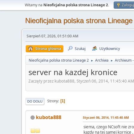
Witamy na
Nieoficjalna polska strona Lineage 2
.
Zaloguj
Nieoficjalna polska strona Lineage
Sierpień 07, 2026, 01:51:00 AM
Strona główna
Szukaj
Użytkownicy
Nieoficjalna polska strona Lineage 2
Archiwa
Archiwum - 
►
►
server na kazdej kronice
Zaczęty przez kubota888, Styczeń 06, 2014, 11:45:40 AM
Strony
1
DO DOŁU
kubota888
Styczeń 06, 2014, 11:45:40 AM
siema, czego NCsoft nie zrob
kazdy na tej samej kornice .