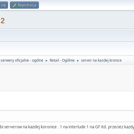
 się
Rejestracja
 2
serwery oficjalne - ogólne
Retail - Ogólnie
server na kazdej kronice
►
►
i serverow na kazdej koronice . 1 na interlude 1 na GF itd. przeciez kazdy 