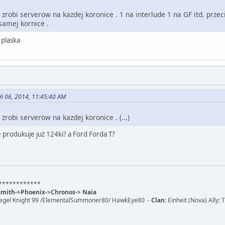
zrobi serverow na kazdej koronice . 1 na interlude 1 na GF itd. przeci
samej kornice .
 plaska
eń 06, 2014, 11:45:40 AM
zrobi serverow na kazdej koronice . (...)
produkuje już 124ki? a Ford Forda T?
************
demith->Phoenix->Chronos-> Naia
Siegel Knight 99 /ElementalSummoner80/ HawkEye80 -
Clan:
Einheit (Nova) Ally: T