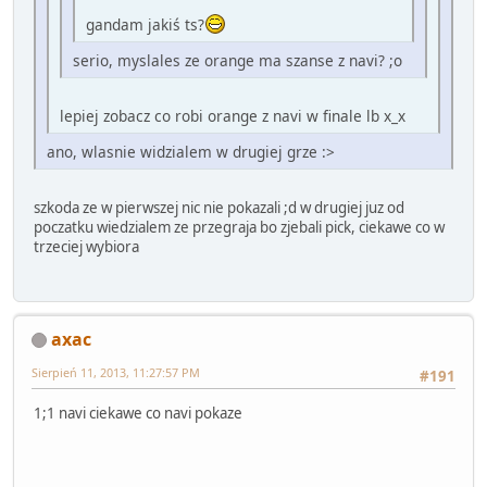
gandam jakiś ts?
serio, myslales ze orange ma szanse z navi? ;o
lepiej zobacz co robi orange z navi w finale lb x_x
ano, wlasnie widzialem w drugiej grze :>
szkoda ze w pierwszej nic nie pokazali ;d w drugiej juz od
poczatku wiedzialem ze przegraja bo zjebali pick, ciekawe co w
trzeciej wybiora
axac
Sierpień 11, 2013, 11:27:57 PM
#191
1;1 navi ciekawe co navi pokaze