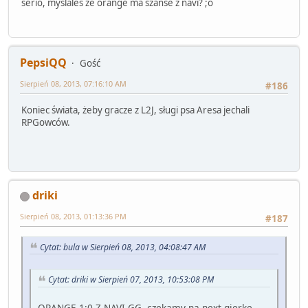
serio, myslales ze orange ma szanse z navi? ;o
PepsiQQ
Gość
Sierpień 08, 2013, 07:16:10 AM
#186
Koniec świata, żeby gracze z L2J, sługi psa Aresa jechali
RPGowców.
driki
Sierpień 08, 2013, 01:13:36 PM
#187
Cytat: bula w Sierpień 08, 2013, 04:08:47 AM
Cytat: driki w Sierpień 07, 2013, 10:53:08 PM
ORANGE 1:0 Z NAVI GG, czekamy na next gierke