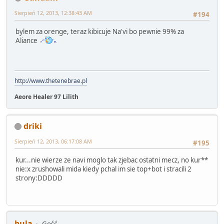
Sierpień 12, 2013, 12:38:43 AM
#194
bylem za orenge, teraz kibicuje Na'vi bo pewnie 99% za
Aliance
http://www.thetenebrae.pl
Aeore Healer 97 Lilith
driki
Sierpień 12, 2013, 06:17:08 AM
#195
kur...nie wierze ze navi moglo tak zjebac ostatni mecz, no kur**
nie:x zrushowali mida kiedy pchal im sie top+bot i stracili 2
strony:DDDDD
bula
Gość