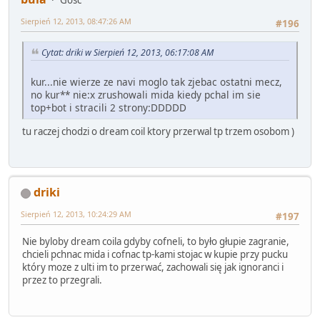
Sierpień 12, 2013, 08:47:26 AM
#196
Cytat: driki w Sierpień 12, 2013, 06:17:08 AM
kur...nie wierze ze navi moglo tak zjebac ostatni mecz,
no kur** nie:x zrushowali mida kiedy pchal im sie
top+bot i stracili 2 strony:DDDDD
tu raczej chodzi o dream coil ktory przerwal tp trzem osobom )
driki
Sierpień 12, 2013, 10:24:29 AM
#197
Nie byloby dream coila gdyby cofneli, to było głupie zagranie,
chcieli pchnac mida i cofnac tp-kami stojac w kupie przy pucku
który moze z ulti im to przerwać, zachowali się jak ignoranci i
przez to przegrali.