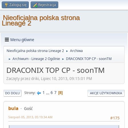
Zaloguj się
Rejestracja
Nieoficjalna polska strona
Lineage 2
Menu główne
Nieoficjalna polska strona Lineage 2
Archiwa
►
Archiwum - Lineage 2 Ogólnie
DRACONIX TOP CP - soonTM
►
►
DRACONIX TOP CP - soonTM
Zaczęty przez driki, Lipiec 10, 2013, 09:15:01 PM
1
...
6
7
Strony
8
DO DOŁU
AKCJE UŻYTKOWNIKA
bula
Gość
Sierpień 05, 2013, 05:19:34 AM
#175