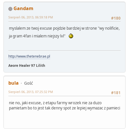
Gandam
Sierpień 06, 2013, 06:59:18 PM
#180
myslalem ze twoj excuse pojdzie bardziej w strone "wy nolificie,
ja gram 4fan i mialem niejszy lvl"
http://www.thetenebrae.pl
Aeore Healer 97 Lilith
bula
Gość
Sierpień 06, 2013, 07:25:32 PM
#181
nie no, jaki excuse, z etapu farmy wrozek nie za duzo
pamietam bo to jest tak denny spot ze lepiej wymazac z pamieci