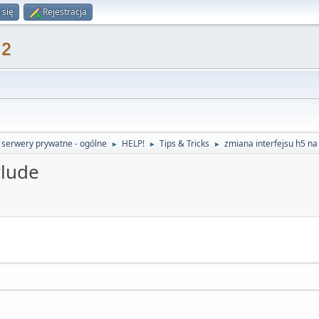
 się
Rejestracja
 2
 serwery prywatne - ogólne
HELP!
Tips & Tricks
zmiana interfejsu h5 na
►
►
►
rlude