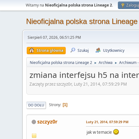
Witamy na
Nieoficjalna polska strona Lineage 2
.
Zaloguj
Nieoficjalna polska strona Lineage
Sierpień 07, 2026, 06:51:25 PM
Strona główna
Szukaj
Użytkownicy
Nieoficjalna polska strona Lineage 2
Archiwa
Archiwum -
►
►
zmiana interfejsu h5 na inte
Zaczęty przez szczyz0r, Luty 21, 2014, 07:59:29 PM
Strony
1
DO DOŁU
szczyz0r
Luty 21, 2014, 07:59:29 PM
jak w temacie