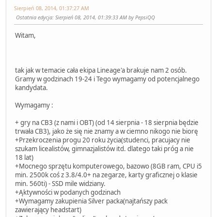
Sierpień 08, 2014, 01:37:27 AM
Ostatnia edycja
: Sierpień 08, 2014, 01:39:33 AM by PepsiQQ
Witam,
tak jak w temacie cała ekipa Lineage'a brakuje nam 2 osób.
Gramy w godzinach 19-24 i Tego wymagamy od potencjalnego
kandydata.
Wymagamy :
+ gry na CB3 (z nami i OBT) (od 14 sierpnia - 18 sierpnia będzie
trwała CB3), jako że się nie znamy a w ciemno nikogo nie biorę
+Przekroczenia progu 20 roku życia(studenci, pracujacy nie
szukam licealistów, gimnazjalistów itd. dlatego taki próg a nie
18 lat)
+Mocnego sprzętu komputerowego, bazowo (8GB ram, CPU i5
min. 2500k coś z 3.8/4.0+ na zegarze, karty graficznej o klasie
min. 560ti) - SSD mile widziany.
+Ąktywności w podanych godzinach
+Wymagamy zakupienia Silver packa(najtańszy pack
zawierający headstart)