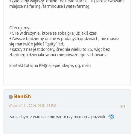
+Zalecamy większy "online" na head starcie. -> (zarezerwowane
miejsce na farmę, farmhouse i waterfarmę)
Oferujemy:
+Grę w drużynie, która ze sobą gra już jakiś czas
+Zawsze będziemy online w podanych godzinach, nie musisz
się martwić o jakieś "quity" itd.
+Każdy z nas jest dorosły, średnia wieku to 25, więc bez
zbędnego dzieciakowania i niepoważnego zachowania
kontakt tutaj na PM(najlepiej skype, gg, mail)
BaniSh
Wrzesień 11, 2014, 06:51:16 PM
#1
zagrał bym z wami ale nie wiem czy mi mama pozwoli