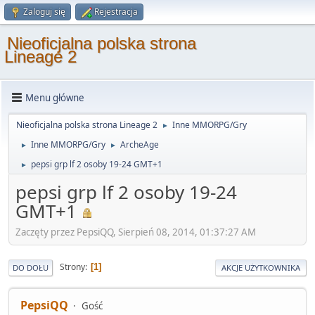
Zaloguj się
Rejestracja
Nieoficjalna polska strona
Lineage 2
Menu główne
Nieoficjalna polska strona Lineage 2
Inne MMORPG/Gry
►
Inne MMORPG/Gry
ArcheAge
►
►
pepsi grp lf 2 osoby 19-24 GMT+1
►
pepsi grp lf 2 osoby 19-24
GMT+1
Zaczęty przez PepsiQQ, Sierpień 08, 2014, 01:37:27 AM
Strony
1
DO DOŁU
AKCJE UŻYTKOWNIKA
PepsiQQ
Gość