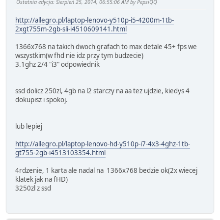
Ostatnia edycja
: Sierpień 25, 2014, 06:55:06 AM by PepsiQQ
http://allegro.pl/laptop-lenovo-y510p-i5-4200m-1tb-
2xgt755m-2gb-sli-i4510609141.html
1366x768 na takich dwoch grafach to max detale 45+ fps we
wszystkim(w fhd nie idz przy tym budzecie)
3.1ghz 2/4 "i3" odpowiednik
ssd dolicz 250zl, 4gb na l2 starczy na aa tez ujdzie, kiedys 4
dokupisz i spokoj.
lub lepiej
http://allegro.pl/laptop-lenovo-hd-y510p-i7-4x3-4ghz-1tb-
gt755-2gb-i4513103354.html
4rdzenie, 1 karta ale nadal na 1366x768 bedzie ok(2x wiecej
klatek jak na fHD)
3250zl z ssd