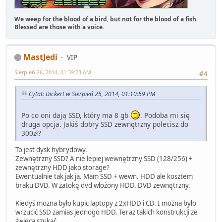
We weep for the blood of a bird, but not for the blood of a fish.
Blessed are those with a voice.
MastJedi
VIP
Sierpień 26, 2014, 01:39:23 AM
#4
Cytat: Dickert w Sierpień 25, 2014, 01:10:59 PM
Po co oni dają SSD, który ma 8 gb
. Podoba mi się
druga opcja. Jakiś dobry SSD zewnętrzny polecisz do
300zł?
To jest dysk hybrydowy.
Zewnętrzny SSD? A nie lepiej wewnętrzny SSD (128/256) +
zewnętrzny HDD jako storage?
Ewentualnie tak jak ja. Mam SSD + wewn. HDD ale kosztem
braku DVD. W zatokę dvd włożony HDD. DVD zewnętrzny.
Kiedyś mozna było kupic laptopy z 2xHDD i CD. I można było
wrzucić SSD zamias jednogo HDD. Teraz takich konstrukcji ze
świecą szukać...