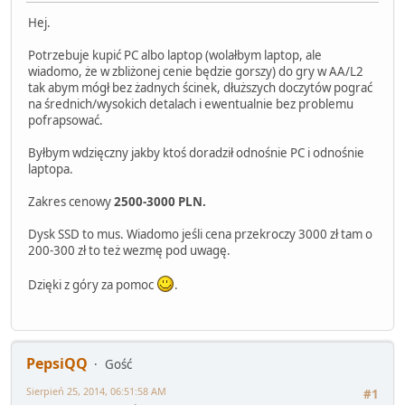
Hej.
Potrzebuje kupić PC albo laptop (wolałbym laptop, ale
wiadomo, że w zbliżonej cenie będzie gorszy) do gry w AA/L2
tak abym mógł bez żadnych ścinek, dłuższych doczytów pograć
na średnich/wysokich detalach i ewentualnie bez problemu
pofrapsować.
Byłbym wdzięczny jakby ktoś doradził odnośnie PC i odnośnie
laptopa.
Zakres cenowy
2500-3000 PLN.
Dysk SSD to mus. Wiadomo jeśli cena przekroczy 3000 zł tam o
200-300 zł to też wezmę pod uwagę.
Dzięki z góry za pomoc
.
PepsiQQ
Gość
Sierpień 25, 2014, 06:51:58 AM
#1