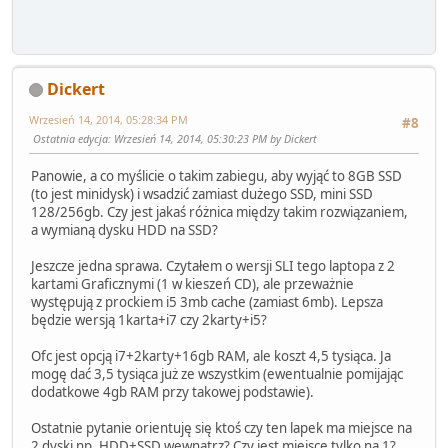
Dickert
Wrzesień 14, 2014, 05:28:34 PM
#8
Ostatnia edycja
: Wrzesień 14, 2014, 05:30:23 PM by Dickert
Panowie, a co myślicie o takim zabiegu, aby wyjąć to 8GB SSD
(to jest minidysk) i wsadzić zamiast dużego SSD, mini SSD
128/256gb. Czy jest jakaś różnica między takim rozwiązaniem,
a wymianą dysku HDD na SSD?
Jeszcze jedna sprawa. Czytałem o wersji SLI tego laptopa z 2
kartami Graficznymi (1 w kieszeń CD), ale przeważnie
występują z prockiem i5 3mb cache (zamiast 6mb). Lepsza
będzie wersją 1karta+i7 czy 2karty+i5?
Ofc jest opcją i7+2karty+16gb RAM, ale koszt 4,5 tysiąca. Ja
mogę dać 3,5 tysiąca już ze wszystkim (ewentualnie pomijając
dodatkowe 4gb RAM przy takowej podstawie).
Ostatnie pytanie orientuję się ktoś czy ten lapek ma miejsce na
2 dyski np. HDD+SSD wewnątrz? Czy jest miejsce tylko na 1?