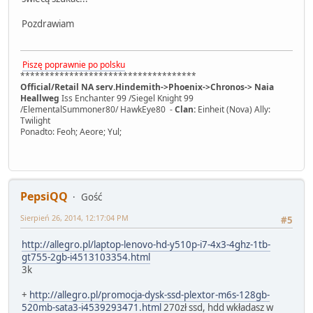
Pozdrawiam
Piszę poprawnie po polsku
************************************
Official/Retail NA serv.Hindemith->Phoenix->Chronos-> Naia
Heallweg
Iss Enchanter 99 /Siegel Knight 99
/ElementalSummoner80/ HawkEye80 -
Clan:
Einheit (Nova) Ally:
Twilight
Ponadto: Feoh; Aeore; Yul;
PepsiQQ
Gość
Sierpień 26, 2014, 12:17:04 PM
#5
http://allegro.pl/laptop-lenovo-hd-y510p-i7-4x3-4ghz-1tb-
gt755-2gb-i4513103354.html
3k
+
http://allegro.pl/promocja-dysk-ssd-plextor-m6s-128gb-
520mb-sata3-i4539293471.html
270zł ssd, hdd wkładasz w