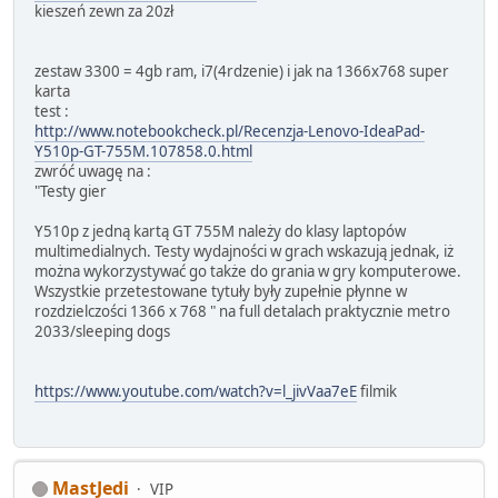
kieszeń zewn za 20zł
zestaw 3300 = 4gb ram, i7(4rdzenie) i jak na 1366x768 super
karta
test :
http://www.notebookcheck.pl/Recenzja-Lenovo-IdeaPad-
Y510p-GT-755M.107858.0.html
zwróć uwagę na :
"Testy gier
Y510p z jedną kartą GT 755M należy do klasy laptopów
multimedialnych. Testy wydajności w grach wskazują jednak, iż
można wykorzystywać go także do grania w gry komputerowe.
Wszystkie przetestowane tytuły były zupełnie płynne w
rozdzielczości 1366 x 768 " na full detalach praktycznie metro
2033/sleeping dogs
https://www.youtube.com/watch?v=l_jivVaa7eE
filmik
MastJedi
VIP