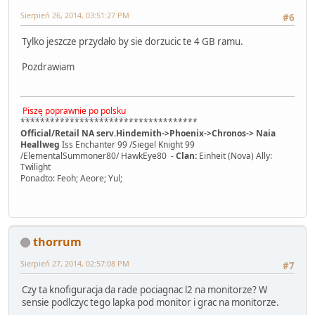
Sierpień 26, 2014, 03:51:27 PM
#6
Tylko jeszcze przydało by sie dorzucic te 4 GB ramu.
Pozdrawiam
Piszę poprawnie po polsku
************************************
Official/Retail NA serv.Hindemith->Phoenix->Chronos-> Naia
Heallweg
Iss Enchanter 99 /Siegel Knight 99
/ElementalSummoner80/ HawkEye80 -
Clan:
Einheit (Nova) Ally:
Twilight
Ponadto: Feoh; Aeore; Yul;
thorrum
Sierpień 27, 2014, 02:57:08 PM
#7
Czy ta knofiguracja da rade pociagnac l2 na monitorze? W
sensie podlczyc tego lapka pod monitor i grac na monitorze.