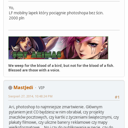
Yo,
LF mobilny lapek który pociągnie photoshopa bez ścin.
2000 pln
We weep for the blood of a bird, but not for the blood of a fish.
Blessed are those with a voice.
MastJedi
VIP
Sierpień 27, 2014, 10:48:24 PM
#1
Ari, photoshop to najmniejsze zmartwienie. Głównym
pytaniem jest CO będziesz w nim obrabiał, czy projekty
znaczków pocztowych, czy kartki z życzeniami świątecznymi, czy
plakaty filmowe, czy uliczne banery reklamowe czy mapy
wielkoformatowe... No i czy do publikowania w necie, czy do