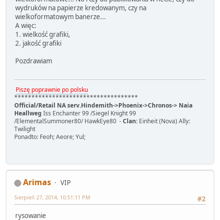
wydruków na papierze kredowanym, czy na
wielkoformatowym banerze...
A więc:
1. wielkość grafiki,
2. jakość grafiki
Pozdrawiam
Piszę poprawnie po polsku
************************************
Official/Retail NA serv.Hindemith->Phoenix->Chronos-> Naia
Heallweg
Iss Enchanter 99 /Siegel Knight 99
/ElementalSummoner80/ HawkEye80 -
Clan:
Einheit (Nova) Ally:
Twilight
Ponadto: Feoh; Aeore; Yul;
Arimas
VIP
Sierpień 27, 2014, 10:51:11 PM
#2
rysowanie