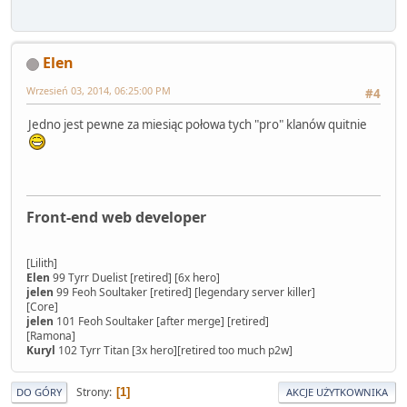
Elen
Wrzesień 03, 2014, 06:25:00 PM
#4
Jedno jest pewne za miesiąc połowa tych "pro" klanów quitnie
Front-end web developer
[Lilith]
Elen
99 Tyrr Duelist [retired] [6x hero]
jelen
99 Feoh Soultaker [retired] [legendary server killer]
[Core]
jelen
101 Feoh Soultaker [after merge] [retired]
[Ramona]
Kuryl
102 Tyrr Titan [3x hero][retired too much p2w]
Strony
1
DO GÓRY
AKCJE UŻYTKOWNIKA