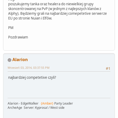
poszukujemy tanka oraz healera do niewielkiej grupy
skoncentrowanej na PvP (w jednym z najlepszych klanów z
Alphy). Będziemy grali na najbardziej comepetetive serwerze
EU po stronie Nuian i Elfów.
PM
Pozdrawiam
Alarion
Wrzesień 03, 2014, 03:37:55 PM
#1
najbardziej competetive czyli?
Alarion - EdgeWalker
{Amber}
Party Leader
ArcheAge Server: Kyprosa! / West side