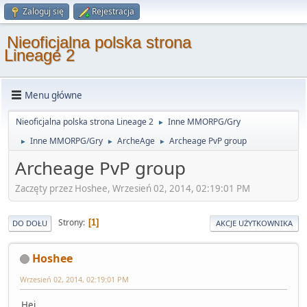
Zaloguj się
Rejestracja
Nieoficjalna polska strona
Lineage 2
Menu główne
Nieoficjalna polska strona Lineage 2
Inne MMORPG/Gry
►
Inne MMORPG/Gry
ArcheAge
Archeage PvP group
►
►
►
Archeage PvP group
Zaczęty przez Hoshee, Wrzesień 02, 2014, 02:19:01 PM
Strony
1
DO DOŁU
AKCJE UŻYTKOWNIKA
Hoshee
Wrzesień 02, 2014, 02:19:01 PM
Hej,