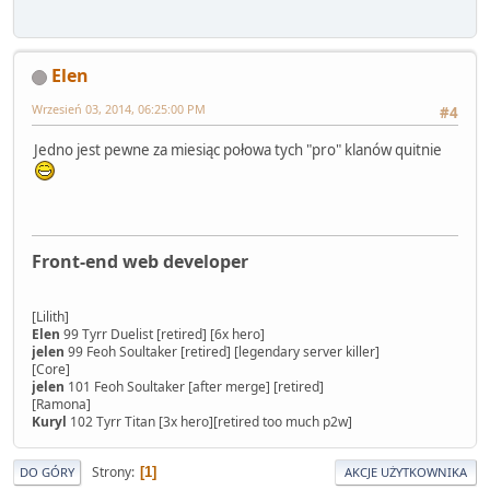
Elen
Wrzesień 03, 2014, 06:25:00 PM
#4
Jedno jest pewne za miesiąc połowa tych "pro" klanów quitnie
Front-end web developer
[Lilith]
Elen
99 Tyrr Duelist [retired] [6x hero]
jelen
99 Feoh Soultaker [retired] [legendary server killer]
[Core]
jelen
101 Feoh Soultaker [after merge] [retired]
[Ramona]
Kuryl
102 Tyrr Titan [3x hero][retired too much p2w]
Strony
1
DO GÓRY
AKCJE UŻYTKOWNIKA