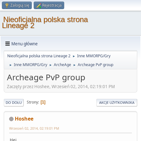
Zaloguj się
Rejestracja
Nieoficjalna polska strona
Lineage 2
Menu główne
Nieoficjalna polska strona Lineage 2
Inne MMORPG/Gry
►
Inne MMORPG/Gry
ArcheAge
Archeage PvP group
►
►
►
Archeage PvP group
Zaczęty przez Hoshee, Wrzesień 02, 2014, 02:19:01 PM
Strony
1
DO DOŁU
AKCJE UŻYTKOWNIKA
Hoshee
Wrzesień 02, 2014, 02:19:01 PM
Hej,