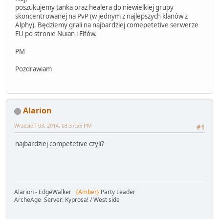
poszukujemy tanka oraz healera do niewielkiej grupy
skoncentrowanej na PvP (w jednym z najlepszych klanów z
Alphy). Będziemy grali na najbardziej comepetetive serwerze
EU po stronie Nuian i Elfów.
PM
Pozdrawiam
Alarion
Wrzesień 03, 2014, 03:37:55 PM
#1
najbardziej competetive czyli?
Alarion - EdgeWalker
{Amber}
Party Leader
ArcheAge Server: Kyprosa! / West side