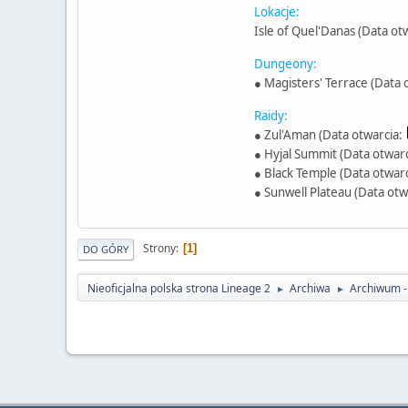
Lokacje:
Isle of Quel'Danas (Data ot
Dungeony:
● Magisters' Terrace (Data 
Raidy:
● Zul'Aman (Data otwarcia:
● Hyjal Summit (Data otwar
● Black Temple (Data otwar
● Sunwell Plateau (Data otw
Strony
1
DO GÓRY
Nieoficjalna polska strona Lineage 2
Archiwa
Archiwum 
►
►