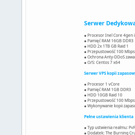
Serwer Dedykowa
● Procesor Inel Core 4gen
● Pamięć RAM 16GB DDR3
● HDD 2x 1TB GB Raid 1
● Przepustowość 100 Mbps
● Ochrona Anty-DDoS zawarta
● O/S: Centos 7 x64
Serwer VPS kopii zapaso
● Procesor 1 vCore
● Pamięć RAM 1GB DDR3
● HDD 10GB Raid 10
● Przepustowość 100 Mbps
● Wykonywanie kopii zapas
Pełne ustawienia klienta
● Typ ustwienia realmu: Pv
● Dodatek: The Burning Cr