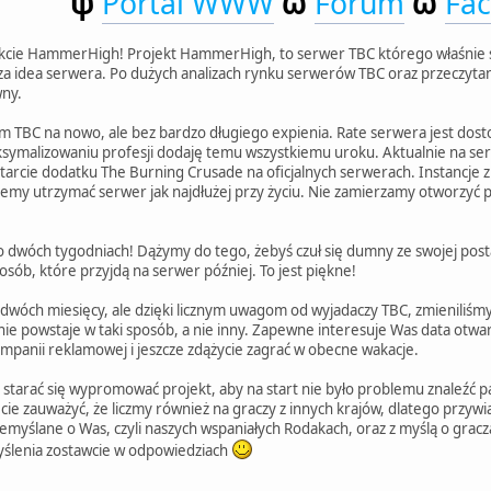
ψ
Portal WWW
ω
Forum
ω
Fa
kcie HammerHigh! Projekt HammerHigh, to serwer TBC którego właśnie szu
za idea serwera. Po dużych analizach rynku serwerów TBC oraz przeczytaniu
ny.
TBC na nowo, ale bez bardzo długiego expienia. Rate serwera jest do
ksymalizowaniu profesji dodaję temu wszystkiemu uroku. Aktualnie na serw
o starcie dodatku The Burning Crusade na oficjalnych serwerach. Instancj
my utrzymać serwer jak najdłużej przy życiu. Nie zamierzamy otworzyć p
po dwóch tygodniach! Dążymy do tego, żebyś czuł się dumny ze swojej post
osób, które przyjdą na serwer później. To jest piękne!
 dwóch miesięcy, ale dzięki licznym uwagom od wyjadaczy TBC, zmieniliśmy
nie powstaje w taki sposób, a nie inny. Zapewne interesuje Was data otw
ampanii reklamowej i jeszcze zdążycie zagrać w obecne wakacje.
 starać się wypromować projekt, aby na start nie było problemu znaleźć p
e zauważyć, że liczmy również na graczy z innych krajów, dlatego przywią
emyślane o Was, czyli naszych wspaniałych Rodakach, oraz z myślą o gracza
myślenia zostawcie w odpowiedziach