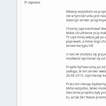
IP zapisane
Witamy wszystkich na proje
nie w tym kierunku jest nas
stworzyć serwer progresyw
Chcemy zaprezentować Wam 
lekkie utrudnienie przy ma
T5 czyli mniej więcej jak p
poprawek, a mimo tego chce
serwerów typu HR.
U nas nie znudzisz się grą 
możliwość wyróżniać się od 
Projekt był tworzony już od
zasługa, że ten serwer właś
28.08.2015, czyli miesiąc k
Przez ten miesiąc będziemy
Mimo wszystko, łatwo możeci
tworzenia projektu były prz
to, aż tak źle? Wasze prze