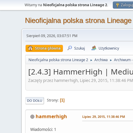
Witamy na
Nieoficjalna polska strona Lineage 2
.
Zaloguj
Nieoficjalna polska strona Lineage
Sierpień 09, 2026, 03:07:51 PM
Strona główna
Szukaj
Użytkownicy
Nieoficjalna polska strona Lineage 2
Archiwa
Archiwum 
►
►
[2.4.3] HammerHigh | Mediu
Zaczęty przez hammerhigh, Lipiec 29, 2015, 11:38:46 PM
Strony
1
DO DOŁU
hammerhigh
Lipiec 29, 2015, 11:38:46 PM
Wiadomości: 1