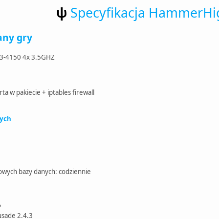
ψ
Specyfikacja HammerH
ny gry
 i3-4150 4x 3.5GHZ
 w pakiecie + iptables firewall
wych
owych bazy danych: codziennie
P
usade 2.4.3