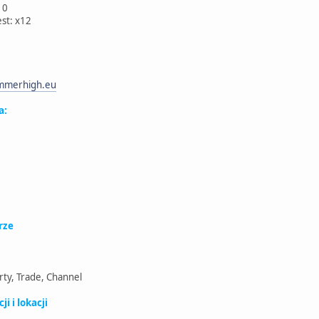
10
est: x12
mmerhigh.eu
a:
rze
rty, Trade, Channel
i i lokacji