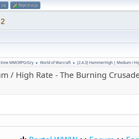
 się
Rejestracja
 2
- Inne MMORPG/Gry
World of Warcraft
[2.4.3] HammerHigh | Medium / Hig
►
►
m / High Rate - The Burning Crusad