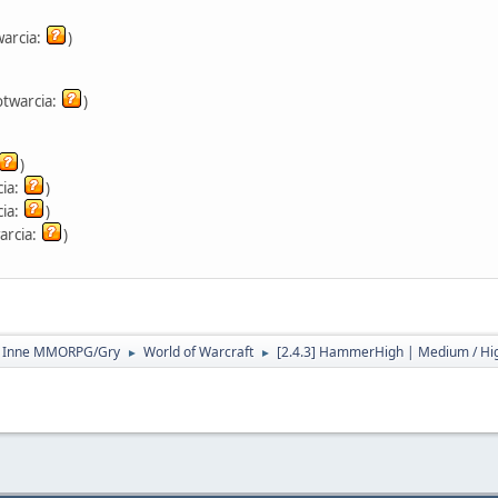
warcia:
)
otwarcia:
)
)
cia:
)
cia:
)
arcia:
)
- Inne MMORPG/Gry
World of Warcraft
[2.4.3] HammerHigh | Medium / Hig
►
►