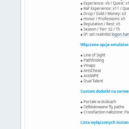
● Experience: x9 / Quest: x
● RaF Experience: x11 / Qu
● Drop / Gold / Money: x3
● Honor / Professions: x5
● Reputation / Rest: x5
● Season / Tier: S2 / T5
● IP: set realmlist
logon.ha
Włączone opcje emulator
● Line of Sight
● Pathfinding
● Vmaps
● AntiCheat
● AntiWPE
● Dual Talent
Custom dodatki na serwe
● Portale w stolicach
● Odblokowane fly pathe
● Crossfaction nałożone: Pa
Lista wyłączonych instancj