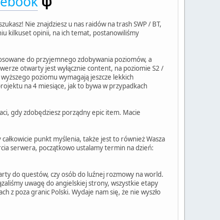
cebook
ψ
kasz! Nie znajdziesz u nas raidów na trash SWP / BT,
 kilkuset opinii, na ich temat, postanowiliśmy
stosowane do przyjemnego zdobywania poziomów, a
erze otwarty jest wyłącznie content, na poziomie S2 /
e z wyższego poziomu wymagają jeszcze lekkich
rojektu na 4 miesiące, jak to bywa w przypadkach
aci, gdy zdobędziesz porządny epic item. Macie
 całkowicie punkt myślenia, także jest to również Wasza
arcia serwera, początkowo ustalamy termin na dzień:
arty do questów, czy osób do luźnej rozmowy na world.
zaliśmy uwagę do angielskiej strony, wszystkie etapy
ch z poza granic Polski. Wydaje nam się, że nie wyszło